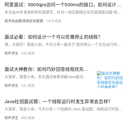
阿里面试：5000qps访问一个500ms的接口，如何设计线程池的核心线程数、最大线程数？ 需要多少台机器？
本文由40岁老架构师尼恩撰写，针对一线互联网企业的高频面试题“如何确定系统的最佳线程数”进行系统化梳理。文章详细介绍了线程池设计的三个核心步骤：理论预估、压测验证和监控调整，并结合实际案例（5000qps、500ms响应时间、4核8G机器）给出具体参数设置建议。此外，还提供了《尼恩Java面试宝典PDF》等资源，帮助读者提升技术能力，顺利通过大厂面试。关注【技术自由圈】公众号，回复“领电子书”获取更多学习资料。
技术自由圈/原疯狂创客圈
1475
面试必看：如何设计一个可以优雅停止的线程？
嘿，大家好！我是小米。今天分享一篇关于“如何停止一个正在运行的线程”的面试干货。通过一次Java面试经历，我明白了停止线程不仅仅是技术问题，更是设计问题。Thread.stop()已被弃用，推荐使用Thread.interrupt()、标志位或ExecutorService来优雅地停止线程，避免资源泄漏和数据不一致。希望这篇文章能帮助你更好地理解Java多线程机制，面试顺利！ 我是小米，喜欢分享技术的29岁程序员。欢迎关注我的微信公众号“软件求生”，获取更多技术干货！
软件求生
430
面试大神教你：如何巧妙回答线程优先级这个经典考题？
大家好，我是小米。本文通过故事讲解Java面试中常见的线程优先级问题。小明和小华的故事帮助理解线程优先级：高优先级线程更可能被调度执行，但并非越高越好。实际开发需权衡业务需求，合理设置优先级。掌握线程优先级不仅能写出高效代码，还能在面试中脱颖而出。最后，小张因深入分析成功拿下Offer。希望这篇文章能助你在面试中游刃有余！
软件求生
331
Java社招面试题：一个线程运行时发生异常会怎样？
大家好，我是小米。今天分享一个经典的 Java 面试题：线程运行时发生异常，程序会怎样处理？此问题考察 Java 线程和异常处理机制的理解。线程发生异常，默认会导致线程终止，但可以通过 try-catch 捕获并处理，避免影响其他线程。未捕获的异常可通过 Thread.UncaughtExceptionHandler 处理。线程池中的异常会被自动处理，不影响任务执行。希望这篇文章能帮助你深入理解 Java 线程异常处理机制，为面试做好准备。如果你觉得有帮助，欢迎收藏、转发！
软件求生
892