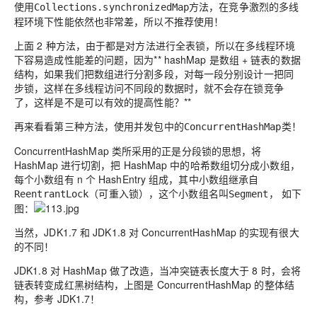
使用
方法，在竞争激烈的多线
Collections.synchronizedMap
程环境下性能依然也非常差，所以不推荐使用！
上面 2 种方法，由于都是对方法进行全表锁，所以在多线程环境
下容易造成性能差的问题，因为** hashMap 是数组 + 链表的数据
结构，如果我们把数组进行分割多段，对每一段分别设计一把同
步锁，这样在多线程访问不同段的数据时，就不会存在锁竞争
了，这样是不是可以有效的提高性能？**
再来看看第三种方法，使用并发包中的
类！
ConcurrentHashMap
ConcurrentHashMap 类所采用的正是分段锁的思想，将
HashMap 进行切割，把 HashMap 中的哈希数组切分成小数组，
每个小数组有 n 个 HashEntry 组成，其中小数组继承自
，这个小数组名叫
，
如下
ReentrantLock（可重入锁）
Segment
图：
当然，JDK1.7 和 JDK1.8 对 ConcurrentHashMap 的实现有很大
的不同！
JDK1.8 对 HashMap 做了改造，
当冲突链表长度大于 8 时，会将
链表转变成红黑树结构
，上图是 ConcurrentHashMap 的整体结
构，参考 JDK1.7！