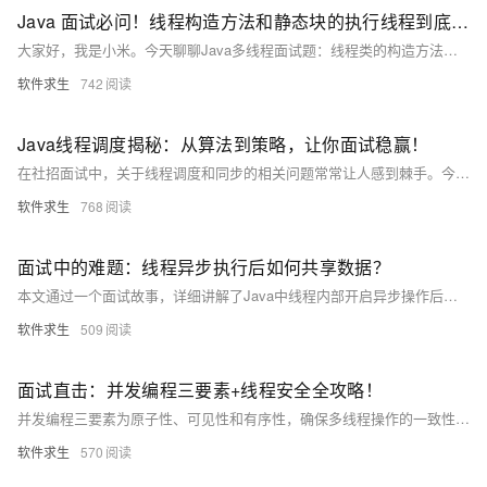
Java 面试必问！线程构造方法和静态块的执行线程到底是谁？
大家好，我是小米。今天聊聊Java多线程面试题：线程类的构造方法和静态块是由哪个线程调用的？构造方法由创建线程实例的主线程调用，静态块在类加载时由主线程调用。理解这些细节有助于掌握Java多线程机制。下期再见！ 简介： 本文通过一个常见的Java多线程面试题，详细讲解了线程类的构造方法和静态块是由哪个线程调用的。构造方法由创建线程实例的主线程调用，静态块在类加载时由主线程调用。理解这些细节对掌握Java多线程编程至关重要。
软件求生
742
Java线程调度揭秘：从算法到策略，让你面试稳赢！
在社招面试中，关于线程调度和同步的相关问题常常让人感到棘手。今天，我们将深入解析Java中的线程调度算法、调度策略，探讨线程调度器、时间分片的工作原理，并带你了解常见的线程同步方法。让我们一起破解这些面试难题，提升你的Java并发编程技能！
软件求生
768
面试中的难题：线程异步执行后如何共享数据？
本文通过一个面试故事，详细讲解了Java中线程内部开启异步操作后如何安全地共享数据。介绍了异步操作的基本概念及常见实现方式（如CompletableFuture、ExecutorService），并重点探讨了volatile关键字、CountDownLatch和CompletableFuture等工具在线程间数据共享中的应用，帮助读者理解线程安全和内存可见性问题。通过这些方法，可以有效解决多线程环境下的数据共享挑战，提升编程效率和代码健壮性。
软件求生
509
面试直击：并发编程三要素+线程安全全攻略！
并发编程三要素为原子性、可见性和有序性，确保多线程操作的一致性和安全性。Java 中通过 `synchronized`、`Lock`、`volatile`、原子类和线程安全集合等机制保障线程安全。掌握这些概念和工具，能有效解决并发问题，编写高效稳定的多线程程序。
软件求生
570