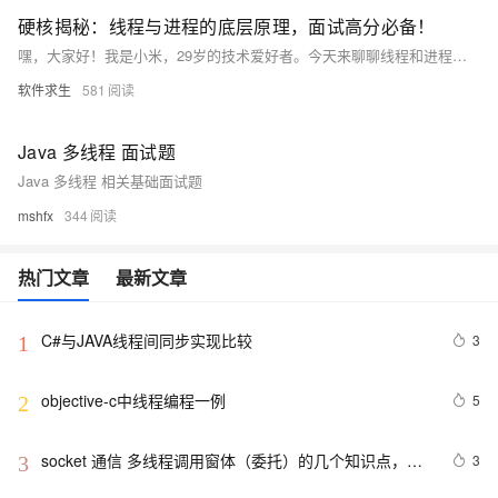
硬核揭秘：线程与进程的底层原理，面试高分必备！
嘿，大家好！我是小米，29岁的技术爱好者。今天来聊聊线程和进程的区别。进程是操作系统中运行的程序实例，有独立内存空间；线程是进程内的最小执行单元，共享内存。创建进程开销大但更安全，线程轻量高效但易引发数据竞争。面试时可强调：进程是资源分配单位，线程是CPU调度单位。根据不同场景选择合适的并发模型，如高并发用线程池。希望这篇文章能帮你更好地理解并回答面试中的相关问题，祝你早日拿下心仪的offer！
软件求生
581
Java 多线程 面试题
Java 多线程 相关基础面试题
mshfx
344
热门文章
最新文章
C#与JAVA线程间同步实现比较
3
1
objective-c中线程编程一例
5
2
socket 通信 多线程调用窗体（委托）的几个知识点，记
3
3
录在案，以备查阅