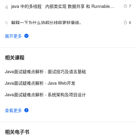
java 中的多线程   内部类实现 数据共享 和 Runnable实
7
4
现数据共享
解释一下为什么协程比线程更轻量级。
6
5
linux多线程示例
7
6
1、Linux多线程，基本概念
499
7
相关课程
Java面试疑难点解析 - 面试技巧及语言基础
Spring Boot 服务监控，健康检查，线程信息，JVM堆信
9
8
息，指标收集，运行情况监控等！（一）
Java面试疑难点解析 - Java Web开发
Python 多线程之threading介绍
10
9
Java面试疑难点解析 - 系统架构及项目设计
C# Win32控制台线程计时器代码示例
2
10
查看更多
相关电子书