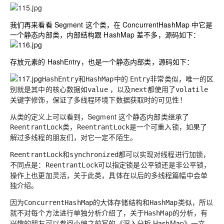
我们再来看看 Segment 这个类，在 ConcurrentHashMap 中它是
一个静态内部类，内部结构跟 HashMap 差不多，源码如下：
存放元素的 HashEntry，也是一个静态内部类，源码如下：
和
中的
非常类似，唯一的区
HashEntry
HashMap
Entry
别就是其中的核心数据如
，以及
都使用了
value
next
volatile
关键字修饰，保证了多线程环境下数据获取时的
可见性
！
从类的定义上可以看到，Segment 这个静态内部类继承了
类，
是一个可重入锁，如果了
ReentrantLock
ReentrantLock
解过多线程的朋友们，对它一定不陌生。
和
都可以实现对线程进行加锁，
ReentrantLock
synchronized
不同点是：
可以指定锁是公平锁还是非公平锁，
ReentrantLock
操作上也更加灵活，关于此类，具体在以后的多线程篇幅中会单
独介绍。
因为
的大体存储结构和
类似，所以
ConcurrentHashMap
HashMap
就不对每个方法进行单独分析介绍了，关于
的分析，有
HashMap
兴趣的朋友可以参阅小编之前写的《深入分析 HashMap》一文。