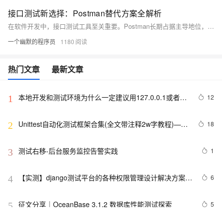
接口测试新选择：Postman替代方案全解析
在软件开发中，接口测试工具至关重要。Postman长期占据主导地位，但随着国产工具的崛起，越来越多开发者转向更适合中国市场的替代方案——Apifox。它不仅支持中英文切换、完全免费不限人数，还具备强大的可视化操作、自动生成文档和API调试功能，极大简化了开发流程。
一个幽默的程序员
1180
热门文章
最新文章
本地开发和测试环境为什么一定建议用127.0.0.1或者
12
1
localhost
Unittest自动化测试框架合集(全文带注释2w字教程)——
18
2
从0到1学会unittest框架
测试右移-后台服务监控告警实践
1
3
【实测】django测试平台的各种权限管理设计解决方案！
6
4
超干货！
征文分享｜OceanBase 3.1.2 数据库性能测试探索
5
5