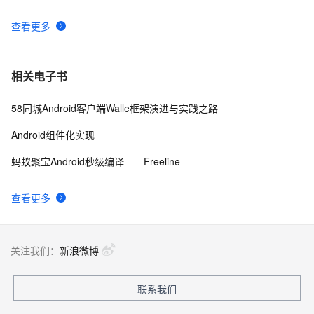
查看更多
Android Socket与服务器通信通用Demo
519
9
Android——优化
642
10
相关电子书
58同城Android客户端Walle框架演进与实践之路
Android组件化实现
蚂蚁聚宝Android秒级编译——Freeline
查看更多
关注我们：
新浪微博
联系我们