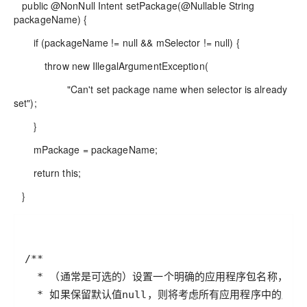
public @NonNull Intent setPackage(@Nullable String
packageName) {
if (packageName != null && mSelector != null) {
throw new IllegalArgumentException(
"Can't set package name when selector is already
set");
}
mPackage = packageName;
return this;
}