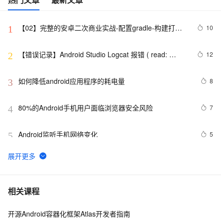
【02】完整的安卓二次商业实战-配置gradle-构建打包
10
1
原生安卓项目-调试本地运行模拟器-优雅草伊凡
【错误记录】Android Studio Logcat 报错 ( read: 
12
2
unexpected EOF! )
如何降低android应用程序的耗电量
8
3
80%的Android手机用户面临浏览器安全风险
7
4
Android监听手机网络变化
5
5
Android Application Foundamentals(yaozq翻译，仅供
708
6
参考)
Android中startActivity中的permission检测与UID机制
8
7
相关课程
开源Android容器化框架Atlas开发者指南
【Magisk模块】禁用Android 11-12应用文件夹限制
12
8