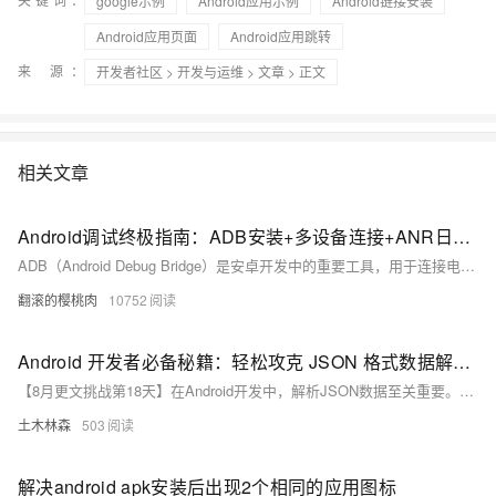
google示例
Android应用示例
Android链接安装
Android应用页面
Android应用跳转
来 源：
开发者社区
>
开发与运维
>
文章
> 正文
相关文章
Android调试终极指南：ADB安装+多设备连接+ANR日志抓取全流程解析，覆盖环境变量配置/多设备调试/ANR日志分析全流程，附Win/Mac/Linux三平台解决方案
ADB（Android Debug Bridge）是安卓开发中的重要工具，用于连接电脑与安卓设备，实现文件传输、应用管理、日志抓取等功能。本文介绍了 ADB 的基本概念、安装配置及常用命令。包括：1) 基本命令如 `adb version` 和 `adb devices`；2) 权限操作如 `adb root` 和 `adb shell`；3) APK 操作如安装、卸载应用；4) 文件传输如 `adb push` 和 `adb pull`；5) 日志记录如 `adb logcat`；6) 系统信息获取如屏幕截图和录屏。通过这些功能，用户可高效调试和管理安卓设备。
翻滚的樱桃肉
10752
Android 开发者必备秘籍：轻松攻克 JSON 格式数据解析难题，让你的应用更出色！
【8月更文挑战第18天】在Android开发中，解析JSON数据至关重要。JSON以其简洁和易读成为首选的数据交换格式。开发者可通过多种途径解析JSON，如使用内置的`JSONObject`和`JSONArray`类直接操作数据，或借助Google提供的Gson库将JSON自动映射为Java对象。无论哪种方法，正确解析JSON都是实现高效应用的关键，能帮助开发者处理网络请求返回的数据，并将其展示给用户，从而提升应用的功能性和用户体验。
土木林森
503
解决android apk安装后出现2个相同的应用图标