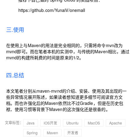
https://github.com/YunaiV/onemall
三.使用
在使用上与Maven的用法是完全相同的，只需将命令mvn改为
mvnd即可。而在笔者本机的实测中，与传统的Maven相比，通过
mvnd的构建所耗费的时间是原来的1/2。
四.总结
本文笔者分别从maven-mvnd的介绍、安装、使用及其出现的一
些异常情况展开陈述，如果读者想知道更多细节可阅读官方文
档。而也许强化后的Maven依然比不过Gradle，但是在历史包
袱、使用习惯等背景下Maven的这次强化还是很香的。
文章标签：
Java
iOS开发
Ubuntu
MacOS
Apache
Spring
Maven
开发者