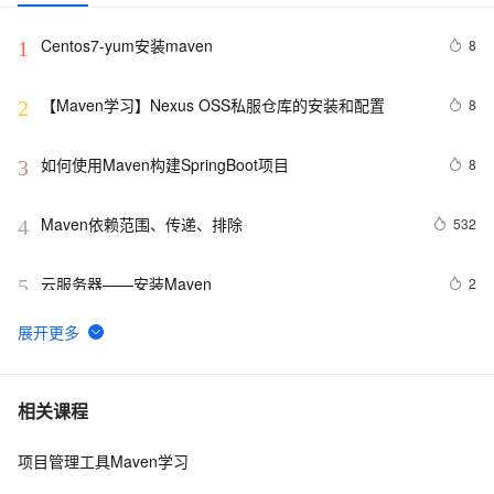
Centos7-yum安装maven
8
1
【Maven学习】Nexus OSS私服仓库的安装和配置
8
2
如何使用Maven构建SpringBoot项目
8
3
Maven依赖范围、传递、排除
532
4
云服务器——安装Maven
2
5
Maven实战从入门到精通（全）
15
6
Eclipse+Maven创建webapp项目<一> (转)
4
7
相关课程
项目管理工具Maven学习
在maven中创建本地仓库
9
8