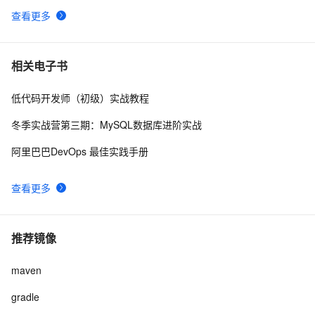
查看更多
kubernetes下的jenkins如何设置maven
6
9
使用Docker搭建maven私服 及常规使用方法
7
10
相关电子书
低代码开发师（初级）实战教程
冬季实战营第三期：MySQL数据库进阶实战
阿里巴巴DevOps 最佳实践手册
查看更多
推荐镜像
maven
gradle