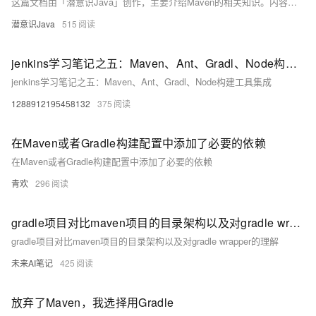
这篇文档由「潜意识Java」创作，主要介绍Maven的相关知识。内容涵盖Maven的基本概念、作用、项目导入步骤、依赖管理（包括依赖配置、代码示例、总结）、依赖传递、依赖范围以及依赖的生命周期等七个方面。作者擅长前端开发，秉持“得之坦然，失之淡然”的座右铭。期待您的点赞、关注和收藏，这将是作者持续创作的动力！ [个人主页](https://blog.csdn.net/weixin_73355603?spm=1000.2115.3001.5343)
潜意识Java
515
jenkins学习笔记之五：Maven、Ant、Gradl、Node构建工具集成
jenkins学习笔记之五：Maven、Ant、Gradl、Node构建工具集成
1288912195458132
375
在Maven或者Gradle构建配置中添加了必要的依赖
在Maven或者Gradle构建配置中添加了必要的依赖
青欢
296
gradle项目对比maven项目的目录架构以及对gradle wrapper的理解
gradle项目对比maven项目的目录架构以及对gradle wrapper的理解
未来AI笔记
425
放弃了Maven，我选择用Gradle