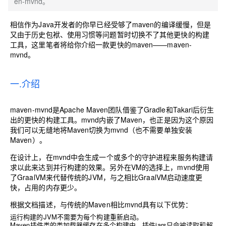
en-mvnd。
相信作为Java开发者的你早已经受够了maven的编译缓慢，但是
又由于历史包袱、使用习惯等问题暂时切换不了其他更快的构建
工具，这里笔者将给你介绍一款更快的maven——maven-
mvnd。
一.介绍
maven-mvnd是Apache Maven团队借鉴了Gradle和Takari后衍生
出的更快的构建工具。mvnd内嵌了Maven，也正是因为这个原因
我们可以无缝地将Maven切换为mvnd（也不需要单独安装
Maven）。
在设计上，在mvnd中会生成一个或多个的守护进程来服务构建请
求以此来达到并行构建的效果。另外在VM的选择上，mvnd使用
了GraalVM来代替传统的JVM，与之相比GraalVM启动速度更
快，占用的内存更少。
根据文档描述，与传统的Maven相比mvnd具有以下优势：
运行构建的JVM不需要为每个构建重新启动。
Maven插件类的类加载器缓存在多个构建中，插件jars只会被读取和解