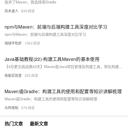
放弃了Maven，我选择用Gradle
风水道人
839
npm与Maven：前端与后端构建工具深度对比学习
npm与Maven：前端与后端构建工具深度对比学习
球球不吃虾
1063
Java基础教程(22)-构建工具Maven的基本使用
【4月更文挑战第22天】Maven是Java项目管理及构建工具，简化构建、测试、打包和部署等任务。遵循约定优于配置原则，核心是`pom.xml`配置文件，用于管理依赖和项目信息。安装涉及下载、解压、配置环境变量。在IDEA中使用Maven创建项目，通过`pom.xml`添加依赖和管理版本。常用命令包括`clean`、`compile`、`test`、`package`、`install`和`deploy`。IDEA支持直接执行这些命令。
技能实验室
353
Maven或Gradle：构建工具的使用和配置等知识讲解梳理
Maven或Gradle：构建工具的使用和配置等知识讲解梳理
众所周知
579
热门文章
最新文章