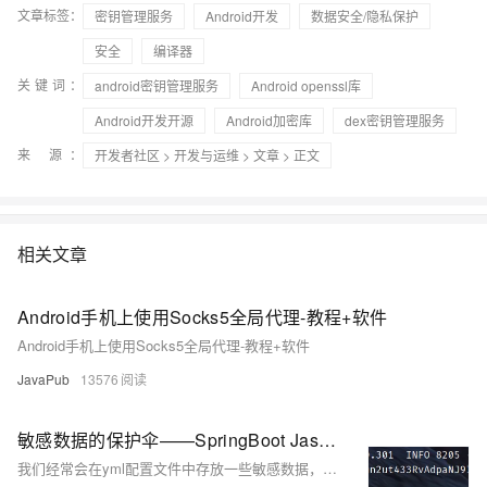
文章标签：
密钥管理服务
Android开发
数据安全/隐私保护
安全
编译器
关键词：
android密钥管理服务
Android openssl库
Android开发开源
Android加密库
dex密钥管理服务
来 源：
开发者社区
>
开发与运维
>
文章
> 正文
相关文章
Android手机上使用Socks5全局代理-教程+软件
Android手机上使用Socks5全局代理-教程+软件
JavaPub
13576
敏感数据的保护伞——SpringBoot Jasypt加密库的使用
我们经常会在yml配置文件中存放一些敏感数据，比如数据库的用户名、密码，第三方应用的秘钥等等。这些信息直接以明文形式展示在文件中，无疑是存在较大的安全隐患的，所以今天这篇文章，我会借助jasypt实现yml文件中敏感信息的加密处理。