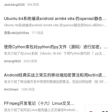
JackJiang2026
566
Ubuntu 64系统编译android arm64-v8a 的openssl静态库libssl.a和libcrypto.a
Ubuntu 64系统编译android arm64-v8a 的openssl静态库libssl.a和libcrypto.a
游客cxtb2yf2r55as
777
使用Cython库包对python的py文件（源码）进行加密，把python的.py文件生成.so文件并调用
本文介绍了在Linux系统（Ubuntu 18.04）下将Python源代码（`.py文件`）加密为`.so文件`的方法。首先安装必要的工具如`python3-dev`、`gcc`和`Cython`。然后通过`setup.py`脚本使用Cython将`.py文件`转化为`.so文件`，从而实现源代码的加密保护。文中详细描述了从编写源代码到生成及调用`.so文件`的具体步骤。此方法相较于转化为`.pyc文件`提供了更高的安全性。
shliang0603
2563
Android经典实战之常见的移动端加密算法和用kotlin进行AES-256加密和解密
本文介绍了移动端开发中常用的数据加密算法，包括对称加密（如 AES 和 DES）、非对称加密（如 RSA）、散列算法（如 SHA-256 和 MD5）及消息认证码（如 HMAC）。重点讲解了如何使用 Kotlin 实现 AES-256 的加密和解密，并提供了详细的代码示例。通过生成密钥、加密和解密数据等步骤，展示了如何在 Kotlin 项目中实现数据的安全加密。
Ant.Dream
1395
FFmpeg开发笔记（十六）Linux交叉编译Android的OpenSSL库
该文介绍了如何在Linux服务器上交叉编译Android的FFmpeg库以支持HTTPS视频播放。首先，从GitHub下载openssl源码，解压后通过编译脚本`build_openssl.sh`生成64位静态库。接着，更新环境变量加载openssl，并编辑FFmpeg配置脚本`config_ffmpeg_openssl.sh`启用openssl支持。然后，编译安装FFmpeg。最后，将编译好的库文件导入App工程的相应目录，修改视频链接为HTTPS，App即可播放HTTPS在线视频。