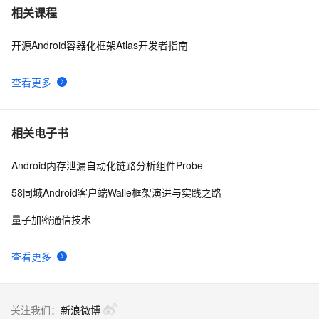
Android中startActivity中的permission检测与UID机制
8
7
相关课程
开源Android容器化框架Atlas开发者指南
【Magisk模块】禁用Android 11-12应用文件夹限制
12
8
查看更多
Android Socket与服务器通信通用Demo
4
9
Android——优化
642
10
相关电子书
Android内存泄漏自动化链路分析组件Probe
58同城Android客户端Walle框架演进与实践之路
量子加密通信技术
查看更多
关注我们：
新浪微博