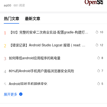
aqi00
681
热门文章
最新文章
【02】完整的安卓二次商业实战-配置gradle-构建打包
10
1
原生安卓项目-调试本地运行模拟器-优雅草伊凡
【错误记录】Android Studio Logcat 报错 ( read: 
12
2
unexpected EOF! )
如何降低android应用程序的耗电量
8
3
80%的Android手机用户面临浏览器安全风险
7
4
Android监听手机网络变化
5
5
Android Application Foundamentals(yaozq翻译，仅供
708
6
参考)