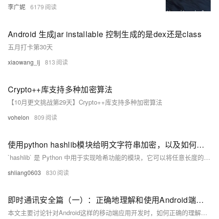
李广妮
6179
Android 生成jar installable 控制生成的是dex还是class
五月打卡第30天
xiaowang_lj
813
Crypto++库支持多种加密算法
【10月更文挑战第29天】Crypto++库支持多种加密算法
vohelon
809
使用python hashlib模块给明文字符串加密，以及如何撞库破解密码
`hashlib` 是 Python 中用于实现哈希功能的模块，它可以将任意长度的输入通过哈希算法转换为固定长度的输出，即散列值。该模块主要用于字符串加密，例如将用户名和密码转换为不可逆的散列值存储，从而提高安全性。`hashlib` 提供了多种哈希算法，如 `md5`、`sha1`、`sha256` 等。
shliang0603
830
即时通讯安全篇（一）：正确地理解和使用Android端加密算法
本文主要讨论针对Android这样的移动端应用开发时，如何正确的理解目前常用的加密算法，为诸如即时通讯应用的实战开发，如何在合适的场景下选择适合的算法，提供一些参考。