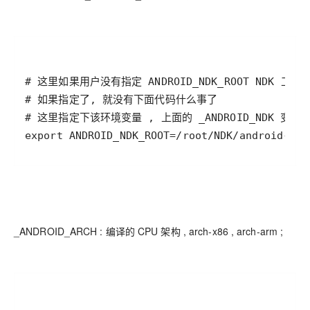
export ANDROID_NDK_ROOT=/root/NDK/android-ndk
_ANDROID_ARCH : 编译的 CPU 架构 , arch-x86 , arch-arm ;