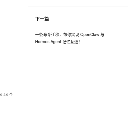
息提取
与 AI 智能体进行实时音视频通话
下一篇
从文本、图片、视频中提取结构化的属性信息
构建支持视频理解的 AI 音视频实时通话应用
t.diy 一步搞定创意建站
构建大模型应用的安全防护体系
一条命令迁移，帮你实现 OpenClaw 与
通过自然语言交互简化开发流程,全栈开发支持
通过阿里云安全产品对 AI 应用进行安全防护
Hermes Agent 记忆互通！
4 44 个