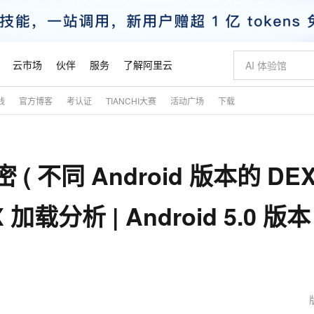
云市场
伙伴
服务
了解阿里云
践
官方博客
考认证
TIANCHI大赛
活动广场
下载
AI 特惠
数据与 API
成为产品伙伴
企业增值服务
最佳实践
价格计算器
AI 场景体
基础软件
产品伙伴合
阿里云认证
市场活动
配置报价
大模型
自助选配和估算价格
新方式
睿译宝，AI翻译排版一步到位
智启 AI 普惠权益
产品生态集成认证中心
企业支持计划
云上春晚
域名与网站
千问官方 MaaS 平台，为开发者和 Agent 而生，新用户赠送 1 亿 + tokens 额度
Qwen Aud
AI Coding
阿里云Maa
2026 阿里云
云服务器 E
为企业打
数据集
Windows
大模型认证
模型
NEW
NEW
 ( 不同 Android 版本的 DE
交付可用成果
值低价云产品抢先购
上传文档即自动完成翻译和格式还原
至高享 1亿+免费 tokens，加速 Al 应用落地
提供智能易用的域名与建站服务
智能编程，一键
安全可靠、
产品生态伙伴
专家技术服务
云上奥运之旅
弹性计算合作
阿里云中企出
手机三要素
宝塔 Linux
全部认证
价格优势
有专属领域专家
GLM-5.2：长任务时代开源旗舰模型
阿里云 OPC 创新助力计划
千问大模型
即刻拥有 DeepS
AI 电商营销
对象存储 O
大模型
产品生态伙伴工作台
企业增值服务台
云栖战略参考
云存储合作计
云栖大会
身份实名认证
CentOS
训练营
EX 加载分析 | Android 5.0 版本
推动算力普惠，释放技术红利
最高返9万
多领域专家智能体,一键组建 AI 虚拟交付团队
快速构建应用程序和网站，即刻迈出上云第一步
至高百万元 Token 补贴，加速一人公司成长
多元化、高性能、安全可靠的大模型服务
真正可用的 1M 上下文,一次完成代码全链路开发
轻松解锁专属 Dee
从图文生成到
云上的中国
数据库合作计
活动全景
短信
Docker
图片和
站式影视创作平台
Hermes Agent，打造自进化智能体
Token Plan 模型订阅计划
数字证书管理服务（原SSL证书）
5 分钟轻松部署
AI 广告创作
无影云电脑
企业成长
NEW
信息公告
看见新力量
云网络合作计
OCR 文字识别
JAVA
证享300元代金券
可视化编排打通从文字构思到成片全链路闭环
全托管，含MySQL、PostgreSQL、SQL Server、MariaDB多引擎
自主进化，持久记忆，越用越聪明
Qwen3.8-Max 首发尝鲜，限时加量 10 倍，夜间低至2折
实现全站HTTPS，呈现可信的WEB访问
图文、视频一
随时随地安
魔搭 Mode
Kimi-K3
HappyHors
NEW
loud
服务实践
官网公告
金融模力时刻
Salesforce O
版
发票查验
全能环境
Claude Code + GStack 打造工程团队
千问办公，限时限量积分加倍
Qoder
低代码高效构
AI 建站
短信服务
型
NEW
作计划
Kimi 最新旗舰模型，长程编程与推理利器
让文字生成流
计划
创新中心
魔搭 ModelSc
健康状态
理服务
让AI从“聊天伙伴”进化为能干活的“数字员工”
安装技能 GStack，拥有专属 AI 工程团队
你的AI工作搭子，覆盖日常办公高频场景
面向真实软件的智能体编程平台
0 代码专业建
客户案例
天气预报查询
操作系统
态合作计划