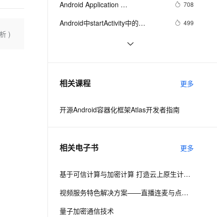
安全
Android Application 
我要投诉
e-1.1-I2V
Cosyvoice-V3-Flash
708
PolarDB
上云场景组合购
Milvus 弹性伸缩功能新增节
伴
Foundamentals(yaozq翻译，仅供
漫剧创作，剧本、分镜、视频高效生成
100%兼容MySQL、PostgreSQL，兼容Oracle，支持集中和分布式
覆盖90%+业务场景，专享组合折扣价
点支持范围
畅自然，细节丰富
高表现力语音合成大模型，语音克隆听感自然
VPN
Android中startActivity中的
499
参考)
析 )
permission检测与UID机制
ernetes 版 ACK
云聚AI 严选权益
AI 原生数据库服务发布
SSL 证书
【Magisk模块】禁用Android 11-12
13
2V
Fun-ASR
，一键激活高效办公新体验
理容器应用的 K8s 服务
精选AI产品，从模型到应用全链提效
Agent 数据网关
应用文件夹限制
文戏情感细腻自然，动作戏激烈拳拳到肉，实现更强表演能力
支持中英文自由切换，具备更强的噪声鲁棒性
堡垒机
Android Socket与服务器通信通用
519
AI 用量加速计划
云原生数据库 PolarDB
Demo
防火墙
、识别商机，让客服更高效、服务更出色。
Android——优化
新老同享，达量后返
Agentic Database 发布
642
相关课程
更多
主机安全
应用
开源Android容器化框架Atlas开发者指南
千问办公
NEW
AI 应用及服务市场
的智能体编程平台
一站式AI生产力平台
AI 应用
伶鹊
相关电子书
更多
企业级人与Agent协作平台，接入和调度多个数字员工
智能客服平台，对话机器人、对话分析、智能外呼
大模型
大模型服务平台百炼 - 全妙
基于可信计算与加密计算 打造云上原生计算安全
自然语言处理
应用创作平台
多模态内容创作工具，已接入 DeepSeek
数据标注
视频服务特色解决方案——直播连麦与点播加密
机器学习
量子加密通信技术