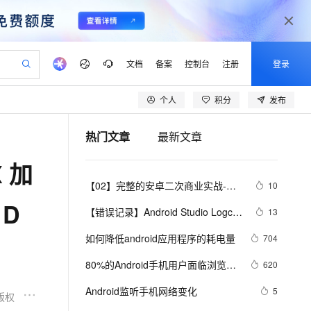
文档
备案
控制台
注册
登录
个人
积分
发布
验
作计划
器
AI 活动
专业服务
服务伙伴合作计划
开发者社区
加入我们
产品动态
服务平台百炼
阿里云 OPC 创新助力计划
热门文章
最新文章
一站式生成采购清单，支持单品或批量购买
io：打造专属 AI 语音助手
S产品伙伴计划（繁花）
峰会
CS
造的大模型服务与应用开发平台
一句话生成原生可编辑精美 PPT 文稿
AI 生产力先锋
Al MaaS 服务伙伴赋能合作
域名
博文
Careers
至高可申请百万元
Qwen3.8-Max 模型上线
X 加
开启高性价比 AI 编程新体验
弹性可伸缩的云计算服务
Qwen-Audio-3.0-Realtime 端到端实时语音角色扮演
输入一句话想法, 轻松生成专业的 PPT
先锋实践拓展 AI 生产力的边界
Token 补贴，五大权
计划
海大会
伙伴信用分合作计划
商标
问答
社会招聘
【02】完整的安卓二次商业实战-配
10
益加速 OPC 成功
eek-V4-Pro
SS
一键部署幻兽帕鲁游戏服务器
飞天发布时刻
HOT
Open Search 向量检索版支
划
备案
电子书
校园招聘
置gradle-构建打包原生安卓项目-调
 D
pSeek-V4-Pro
视频创作，一键激活电商全链路生产力
稳定、安全、高性价比、高性能的云存储服务
一键购买专属联机服务器，轻松开启游戏
所见，即是所愿
持视频检索 Pipeline 功能
更多支持
【错误记录】Android Studio Logcat 
13
试本地运行模拟器-优雅草伊凡
划
公司注册
镜像站
视频生成
语音识别与合成
报错 ( read: unexpected EOF! )
专属 QwenPaw
漫剧工坊：一站式动画创作平台
AI 实训营
HOT
应用身份服务 (IDaaS)
如何降低android应用程序的耗电量
704
合作伙伴培训与认证
划
上云迁移
站生成，高效打造优质广告素材
全接入的云上超级电脑
从聊天伙伴进化为能主动干活的本地数字员工
快速生产连贯的高质量长漫剧
从基础到进阶，Agent 创客手把手教你
OpenClaw 管理能力上线
lScope
我要反馈
e-1.1-T2V
Qwen3-TTS-Flash
80%的Android手机用户面临浏览器
620
查询合作伙伴
n Alibaba Cloud ISV 合作
代维服务
建企业门户网站
10 分钟搭建微信、支付宝小程序
MaxCompute MaxFrame 提
安全风险
畅细腻的高质量视频
离线语音合成大模型，多语言方言自适应，低延迟高稳定
创新加速
Android监听手机网络变化
ope
登录合作伙伴管理后台
5
我要建议
站，无忧落地极速上线
以可视化方式快速构建移动和 PC 门户网站
国内短信简单易用，安全可靠，秒级触达，全球覆盖200+国家和地区。
高效部署网站，快速应用到小程序
供自动弹性内存功能
版权