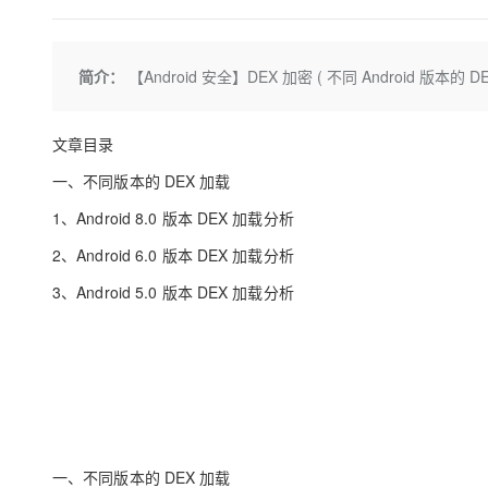
存储
天池大赛
Qwen3.7-Plus
云解析DNS
解决方案免费试用 新老
电子合同
最高领取价值200元试用
能看、能想、能动手的多模
安全
网络与CDN
AI 算法大赛
畅捷通
简介：
【Android 安全】DEX 加密 ( 不同 Android 版本的 DEX
大数据开发治理平台 Data
AI 产品 免费试用
网络
安全
云开发大赛
Qwen3-VL-Plus
Tableau 订阅
1亿+ 大模型 tokens 和 
可观测
入门学习赛
中间件
AI空中课堂在线直播课
文章目录
云防火墙
140+云产品 免费试用
上云与迁云
云原生的云上边界网络安全
产品新客免费试用，最长1
数据库
一、不同版本的 DEX 加载
生态解决方案
大模型服务
企业出海
1、Android 8.0 版本 DEX 加载分析
大模型ACA认证体验
大数据计算
助力企业全员 AI 认知与能
行业生态解决方案
2、Android 6.0 版本 DEX 加载分析
千问AI平台-Token Plan
政企业务
媒体服务
开发者生态解决方案
3、Android 5.0 版本 DEX 加载分析
企业服务与云通信
千问AI平台-模型体验
AI 开发和 AI 应用解决
在线体验全尺寸、多种模态
域名与网站
Happy 系列大模型
终端用户计算
Serverless
一、不同版本的 DEX 加载
开发工具