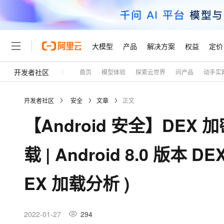
大模型
产品
解决方案
权益
定价
开发者社区
首页
模型体验
探索云世界
问产品
动手实
大模型
产品
解决方案
权益
定价
云市场
伙伴
服务
了解阿里云
精选产品
精选解决方案
普惠上云
产品定价
精选商城
成为销售伙伴
售前咨询
为什么选择阿里云
千问AI平台
开发者社区
安全
文章
正文
了解云产品的定价详情
大模型服务平台百炼
千问办公，解锁你的工作
普惠上云 官方力荐
分销伙伴
在线服务
网站建设
什么是云计算
大
【Android 安全】DEX 加密
大模型服务与应用平台
企业级Agent产品，直接
云服务器38元/年起，超
咨询伙伴
多端小程序
技术领先
云上成本管理
售后服务
轻量应用服务器
Agency Agents：拥
官方推荐返现计划
大模型
精选产品
精选解决方案
Salesforce 国际版订阅
稳定可靠
载 | Android 8.0 版本 D
管理和优化成本
推荐新用户得奖励，单订单
销售伙伴合作计划
自助服务
友盟天域
安全合规
人工智能与机器学习
AI
文本生成
云数据库 RDS
HappyHorse 打造一
云工开物
无影生态合作计划
在线服务
EX 加载分析 )
观测云
分析师报告
高校专属算力普惠，学生认
计算
互联网应用开发
Qwen3.8-Max
HOT
Salesforce On Alibaba C
工单服务
Tuya 物联网平台阿里云
研究报告与白皮书
人工智能平台 PAI
快速拥有专属 OpenClaw
大模
Consulting Partner 合
大数据
容器
智能体时代全能旗舰模型
免费试用
短信专区
一站式AI开发、训练和推
2022-01-27
294
蓝凌 OA
AI 大模型销售与服务生
现代化应用