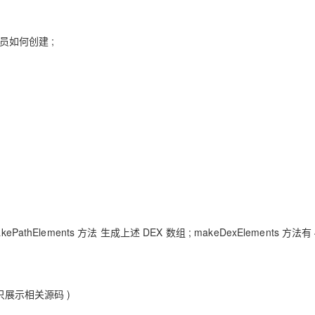
AI 应用
10分钟微调：让0.6B模型媲美235B模
多模态数据信
s 成员如何创建 ;
型
依托云原生高可用架构,实现Dify私有化部署
用1%尺寸在特定领域达到大模型90%以上效果
一个 AI 助手
超强辅助，Bol
即刻拥有 DeepSeek-R1 满血版
在企业官网、通讯软件中为客户提供 AI 客服
多种方案随心选，轻松解锁专属 DeepSeek
makePathElements 方法 生成上述 DEX 数组 ; makeDexElements 方法有 
 ( 只展示相关源码 )