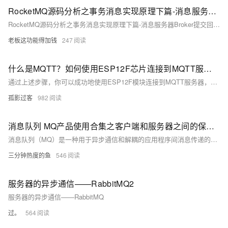
RocketMQ源码分析之事务消息实现原理下篇-消息服务器Broker提交回滚事务实现原理
RocketMQ源码分析之事务消息实现原理下篇-消息服务器Broker提交回滚事务实现原理
老板这功能得加钱
247
什么是MQTT？如何使用ESP12F芯片连接到MQTT服务器
通过上述步骤，你可以成功地使用ESP12F模块连接到MQTT服务器，发布和订阅消息。MQTT的轻量级和高效性使其非常适合各种物联网应用，而ESP12F模块的强大功能和低成本使其成为实现这些应用的理想选择。
孤影过客
982
消息队列 MQ产品使用合集之客户端和服务器之间的保活心跳检测间隔是怎么设置的
消息队列（MQ）是一种用于异步通信和解耦的应用程序间消息传递的服务，广泛应用于分布式系统中。针对不同的MQ产品，如阿里云的RocketMQ、RabbitMQ等，它们在实现上述场景时可能会有不同的特性和优势，比如RocketMQ强调高吞吐量、低延迟和高可用性，适合大规模分布式系统；而RabbitMQ则以其灵活的路由规则和丰富的协议支持受到青睐。下面是一些常见的消息队列MQ产品的使用场景合集，这些场景涵盖了多种行业和业务需求。
三分钟热度的鱼
546
服务器的异步通信——RabbitMQ2
服务器的异步通信——RabbitMQ
过。
564