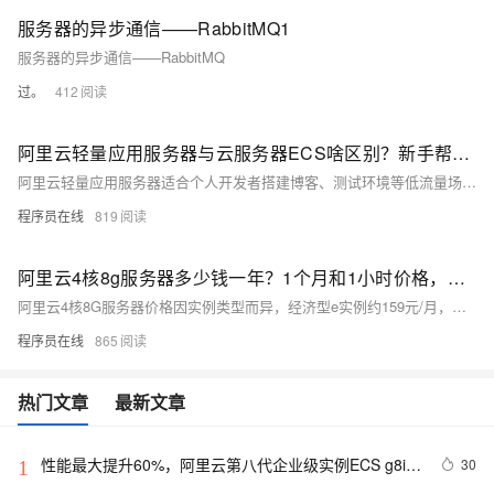
服务器的异步通信——RabbitMQ1
服务器的异步通信——RabbitMQ
过。
412
阿里云轻量应用服务器与云服务器ECS啥区别？新手帮助教程
阿里云轻量应用服务器适合个人开发者搭建博客、测试环境等低流量场景，操作简单、成本低；ECS适用于企业级高负载业务，功能强大、灵活可扩展。二者在性能、网络、镜像及运维管理上差异显著，用户应根据实际需求选择。
程序员在线
819
阿里云4核8g服务器多少钱一年？1个月和1小时价格，省钱购买方法分享
阿里云4核8G服务器价格因实例类型而异，经济型e实例约159元/月，计算型c9i约371元/月，按小时计费最低0.45元。实际购买享折扣，1年最高可省至1578元，附主流ECS实例及CPU型号参考。
程序员在线
865
热门文章
最新文章
性能最大提升60%，阿里云第八代企业级实例ECS g8i正
30
1
式上线