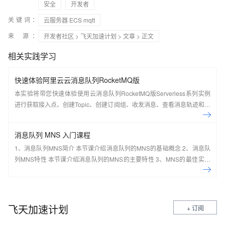
安全
开发者
关键词：
云服务器 ECS mqtt
来 源：
开发者社区
>
飞天加速计划
>
文章
> 正文
相关实践学习
快速体验阿里云云消息队列RocketMQ版
本实验将带您快速体验使用云消息队列RocketMQ版Serverless系列实例
进行获取接入点、创建Topic、创建订阅组、收发消息、查看消息轨迹和仪
表盘。
消息队列 MNS 入门课程
1、消息队列MNS简介 本节课介绍消息队列的MNS的基础概念 2、消息队
列MNS特性 本节课介绍消息队列的MNS的主要特性 3、MNS的最佳实践
及场景应用 本节课介绍消息队列的MNS的最佳实践及场景应用案例 4、手
把手系列：消息队列MNS实操讲 本节课介绍消息队列的MNS的实际操作
演示 5、动手实验：基于MNS，0基础轻松构建 Web Client 本节课带您一
起基于MNS，0基础轻松构建 Web Client
飞天加速计划
+ 订阅