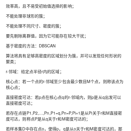
效率高，且不易受初始值选择的影响；
不能处理非球形的簇；
不能处理不同尺寸、密度的簇；
要先剔除离群值，因为它可能存在较大干扰；
基于密度的方法：DBSCAN
算法将具有足够高密度的区域划分为簇，并可以发现任何形状的
聚类；
r-邻域：给定点半径r内的区域；
核心点：若一个点的r-邻域至少包含最少数目M个点，则称该点为
核心点；
直接密度可达：若p点在核心点q的r-邻域内，则p是从q出发可以
直接密度可达；
若存在点链P1,P2,…,Pn,P1=q,Pn=P,Pi+1是从Pi关于r和M直接密
度可达，则称点P是从q关于r和M密度可达的；
若样本集D中存在点o，使得p，q是从o关于r和M密度可达的，那