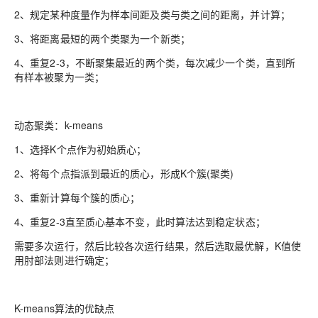
2、规定某种度量作为样本间距及类与类之间的距离，并计算；
3、将距离最短的两个类聚为一个新类；
4、重复2-3，不断聚集最近的两个类，每次减少一个类，直到所
有样本被聚为一类；
动态聚类：k-means
1、选择K个点作为初始质心；
2、将每个点指派到最近的质心，形成K个簇(聚类)
3、重新计算每个簇的质心；
4、重复2-3直至质心基本不变，此时算法达到稳定状态；
需要多次运行，然后比较各次运行结果，然后选取最优解，K值使
用肘部法则进行确定；
K-means算法的优缺点