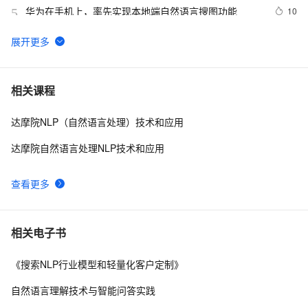
华为在手机上，率先实现本地端自然语言搜图功能
10
5
AI公开课：19.04.04李航—字节跳动AILab总监《深度学
6
6
习与自然语言处理：评析与展望》课堂笔记以及个人感悟
【深度学习】探讨最新的深度学习算法、模型创新以及在
7
7
相关课程
图像识别、自然语言处理等领域的应用进展
达摩院NLP（自然语言处理）技术和应用
大数据中自然语言处理 (NLP)
5
8
达摩院自然语言处理NLP技术和应用
【Python自然语言处理】规则分词中正向、反向、双向最
4
9
大匹配法的讲解及实战（超详细 附源码）
查看更多
Transformers自然语言处理第二章 文本分类Part 1
11
10
相关电子书
《搜索NLP行业模型和轻量化客户定制》
自然语言理解技术与智能问答实践