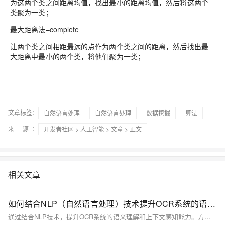
为这两个类之间距离均值，找出最小的距离均值，然后将这两个
类聚为一类；
最大距离法–complete
让两个类之间相距最远的点作为两个类之间的距离，然后找出最
大距离中最小的两个类，将他们聚为一类；
文章标签：
自然语言处理
自然语言处理
数据挖掘
算法
来 源：
开发者社区
>
人工智能
>
文章
> 正文
相关文章
如何结合NLP（自然语言处理）技术提升OCR系统的语义理解和上下文感知能力？
通过结合NLP技术，提升OCR系统的语义理解和上下文感知能力。方法包括集成NLP模块、文本预处理、语义特征提取、上下文推理及引入领域知识库。代码示例展示了如何使用Tesseract进行OCR识别，并通过BERT模型进行语义理解和纠错，最终提高文本识别的准确性。相关API如医疗电子发票验真、车险保单识别等可进一步增强应用效果。