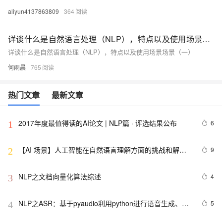
aliyun4137863809
364
详谈什么是自然语言处理（NLP），特点以及使用场景场景（一）
详谈什么是自然语言处理（NLP），特点以及使用场景场景（一）
何雨晨
765
热门文章
最新文章
2017年度最值得读的AI论文 | NLP篇 · 评选结果公布
6
1
【AI 场景】人工智能在自然语言理解方面的挑战和解决
9
2
方案
NLP之文档向量化算法综述
4
3
NLP之ASR：基于pyaudio利用python进行语音生成、语
5
4
音识别总结及其案例详细攻略