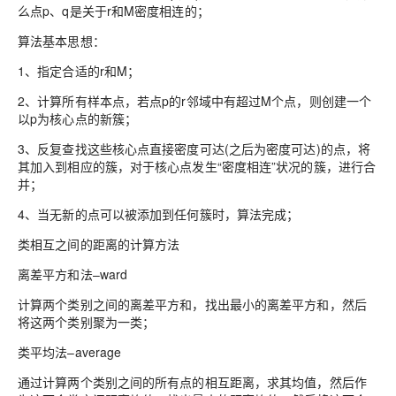
么点p、q是关于r和M密度相连的；
算法基本思想：
1、指定合适的r和M；
2、计算所有样本点，若点p的r邻域中有超过M个点，则创建一个
以p为核心点的新簇；
3、反复查找这些核心点直接密度可达(之后为密度可达)的点，将
其加入到相应的簇，对于核心点发生“密度相连”状况的簇，进行合
并；
4、当无新的点可以被添加到任何簇时，算法完成；
类相互之间的距离的计算方法
离差平方和法–ward
计算两个类别之间的离差平方和，找出最小的离差平方和，然后
将这两个类别聚为一类；
类平均法–average
通过计算两个类别之间的所有点的相互距离，求其均值，然后作