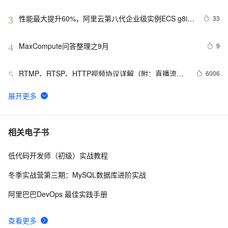
性能最大提升60%，阿里云第八代企业级实例ECS g8i正
33
3
式上线
MaxCompute问答整理之9月
9
4
RTMP、RTSP、HTTP视频协议详解（附：直播流地
6006
5
址、播放软件）
【YOLOv8改进 - 注意力机制】Triplet Attention：轻量有
4
6
效的三元注意力
Python PIL远程命令执行漏洞复现(CVE-2017-8291 
11
7
相关电子书
CVE-2017-8291)
低代码开发师（初级）实战教程
新年快乐 ~
1
8
冬季实战营第三期：MySQL数据库进阶实战
50个优秀的名片设计作品欣赏
578
9
阿里巴巴DevOps 最佳实践手册
WebBrowser控件使用详解
590
10
查看更多