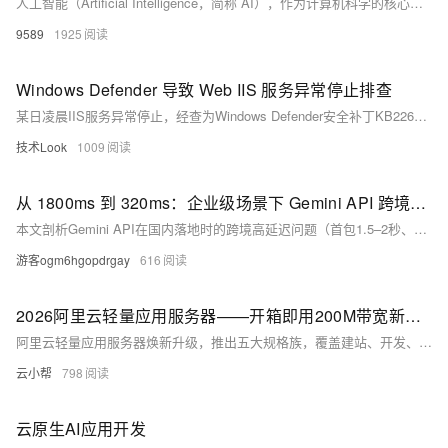
人工智能（Artificial Intelligence，简称 AI），作为计算机科学的核心分支，是一门旨在使机器模拟、延伸和扩展人类智能的技术科学。它让机器具备感知、推理、学习、决策等类人能力，打破了 “机器仅能执行固定指令” 的传统认知，成为推动新一轮科技革命和产业变革的核心驱动力。
9589
1925
Windows Defender 导致 Web IIS 服务异常停止排查
某日凌晨IIS服务异常停止，经查为Windows Defender安全补丁KB2267602触发引擎更新，导致系统资源波动，进而引发应用池回收。确认非人为操作，系统无重启。通过分析日志与监控，定位原因为Defender更新后扫描加重负载。解决方案：将IIS及.NET相关路径添加至Defender排除列表，避免业务影响。
技术Look
1009
从 1800ms 到 320ms：企业级场景下 Gemini API 跨境延迟的工程解法
本文剖析Gemini API在国内落地时的跨境高延迟问题（首包1.5–2秒、流式不稳），指出其本质是TCP握手开销、队头阻塞与链路抖动等工程瓶颈。提出HTTP/3升级、稳定中间入口、流式传输优化三类方案，实测将首包延迟从1800ms降至320ms，并强调系统可控性比极限速度更重要。
游客ogm6hgopdrgay
616
2026阿里云轻量应用服务器——开箱即用200M带宽新手上云首选
阿里云轻量应用服务器焕新升级，推出五大规格族，覆盖建站、开发、游戏、跨境电商等多元场景。默认200Mbps带宽，预装热门镜像，支持一键部署，账单透明，成本低至38元/年，助力中小企业与开发者轻松上云。
云小帮
798
云原生AI应用开发