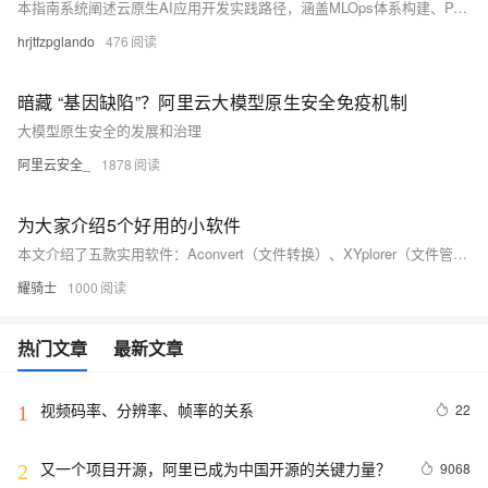
本指南系统阐述云原生AI应用开发实践路径，涵盖MLOps体系构建、PAI-DSW开发平台、特征工程管理、AutoML模型训练、A/B测试部署、全链路监控及AI-CICD流水线，结合阿里云PAI工具链与行业案例，助力企业实现高效、稳定、可迭代的AI应用落地。（238字）
hrjtfzpglando
476
暗藏 “基因缺陷”？阿里云大模型原生安全免疫机制
大模型原生安全的发展和治理
阿里云安全_
1878
为大家介绍5个好用的小软件
本文介绍了五款实用软件：Aconvert（文件转换）、XYplorer（文件管理）、3171.CN（在线AI工具箱）、Wondershare PDF（PDF处理）和净网大师（网络优化），涵盖办公、文件处理与上网优化，助力提升日常效率。
耀骑士
1000
热门文章
最新文章
视频码率、分辨率、帧率的关系
22
1
又一个项目开源，阿里已成为中国开源的关键力量？
9068
2