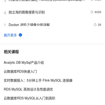
3
态分区
拍立淘的图像搜索与识别
6026
4
Docker 进阶之镜像分层详解
26
5
GET 请求和 POST 请求的安全性有何区别？
10
6
hdu 3015 Disharmony Trees
559
7
相关课程
Analytic DB MySql产品介绍
perl--CGI编程之Apache服务器安装配置
437
8
云数据库RDS快速入门
如何绑定多个action到一个slot
456
9
实时数据接入：5分钟上手 Flink MySQL 连接器
结构struct(值类型)在实际应用要注意的二点:
620
10
RDS MySQL 高效设计及性能调优
云数据库RDS MySQL从入门到高阶