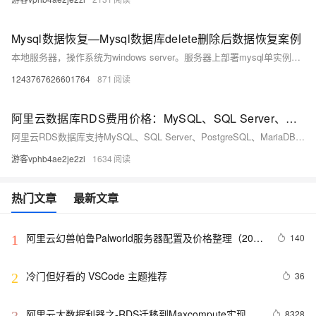
Mysql数据恢复—Mysql数据库delete删除后数据恢复案例
本地服务器，操作系统为windows server。服务器上部署mysql单实例，innodb引擎，独立表空间。未进行数据库备份，未开启binlog。 人为误操作使用Delete命令删除数据时未添加where子句，导致全表数据被删除。删除后未对该表进行任何操作。需要恢复误删除的数据。 在本案例中的mysql数据库未进行备份，也未开启binlog日志，无法直接还原数据库。
1243767626601764
871
阿里云数据库RDS费用价格：MySQL、SQL Server、PostgreSQL和MariaDB引擎收费标准
阿里云RDS数据库支持MySQL、SQL Server、PostgreSQL、MariaDB，多种引擎优惠上线！MySQL倚天版88元/年，SQL Server 2核4G仅299元/年，PostgreSQL 227元/年起。高可用、可弹性伸缩，安全稳定。详情见官网活动页。
游客vphb4ae2je2zi
1634
热门文章
最新文章
阿里云幻兽帕鲁Palworld服务器配置及价格整理（2024
140
1
年版）
冷门但好看的 VSCode 主题推荐
36
2
阿里云大数据利器之-RDS迁移到Maxcompute实现动
8328