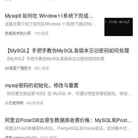
Mysql8 如何在 Window11系统下完成跳过密钥校验、完成数据库密码的修改？
这篇文章介绍了如何在Windows 11系统下跳过MySQL 8的密钥校验，并通过命令行修改root用户的密码。
热爱技术的小郑
703
【MySQL】手把手教你MySQL各版本忘记密码如何处理
【MySQL】手把手教你MySQL各版本忘记密码如何处理
hh真是个慢性子
691
mysql密码的初始化，修改与重置
【8月更文挑战第16天】在 MySQL 中，可通过特定步骤初始化、修改或重置密码： 1. **初始化密码**：适合首次安装或遗忘 root 密码。需先停用 MySQL 服务，以特殊模式启动（跳过权限表），登录后更新 root 用户密码，并重启服务。 2. **修改密码**：直接使用 `ALTER USER` SQL 语句或通过客户端工具如 MySQL Workbench 修改现有用户的密码。 3. **重置密码**：若遗忘密码且初始化方法不可行，则需停用服务、修改配置文件以允许无密码启动 MySQL，登录后更改密码，并恢复正常配置重启服务。
小王老师呀
4978
阿里云PolarDB云原生数据库收费价格：MySQL和PostgreSQL详细介绍
阿里云PolarDB兼容MySQL、PostgreSQL及Oracle语法，支持集中式与分布式架构。标准版2核4G年费1116元起，企业版最高性能达4核16G，支持HTAP与多级高可用，广泛应用于金融、政务、互联网等领域，TCO成本降低50%。
游客vphb4ae2je2zi
2131