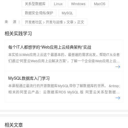
关系型数据库
Linux
Windows
MacOS
数据安全/隐私保护
MySQL
来 源：
开发者社区
>
开发与运维
>
文章
> 正文
相关实践学习
每个IT人都想学的“Web应用上云经典架构”实战
本实验从Web应用上云这个最基本的、最普遍的需求出发，帮助IT从业者
们通过“阿里云Web应用上云解决方案”，了解一个企业级Web应用上云的
常见架构，了解如何构建一个高可用、可扩展的企业级应用架构。
MySQL数据库入门学习
本课程通过最流行的开源数据库MySQL带你了解数据库的世界。 &nbsp;
相关的阿里云产品：云数据库RDS MySQL 版 阿里云关系型数据库
RDS（Relational Database Service）是一种稳定可靠、可弹性伸缩的在
线数据库服务，提供容灾、备份、恢复、迁移等方面的全套解决方案，彻
底解决数据库运维的烦恼。 了解产品详
情:&nbsp;https://www.aliyun.com/product/rds/mysql&nbsp;
相关文章