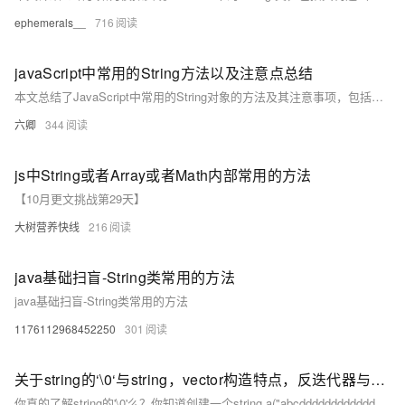
ephemerals__
716
javaScript中常用的String方法以及注意点总结
本文总结了JavaScript中常用的String对象的方法及其注意事项，包括大小写转换、字符获取、子字符串截取、字符串拼接、去除空格、替换、分割以及查找字符串中字符的索引等操作。提供了每种方法的使用示例代码，帮助理解它们的具体用法和差异。
六卿
344
js中String或者Array或者Math内部常用的方法
【10月更文挑战第29天】
大树营养快线
216
java基础扫盲-String类常用的方法
java基础扫盲-String类常用的方法
1176112968452250
301
关于string的‘\0‘与string，vector构造特点，反迭代器与迭代器类等的讨论
你真的了解string的'\0'么？你知道创建一个string a("abcddddddddddddddddddddddddd", 16);这样的string对象要创建多少个对象么？你知道string与vector进行扩容时进行了怎么的操作么？你知道怎么求Vector 最大 最小值 索引 位置么？