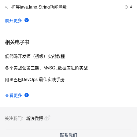
扩展java.lang.String功能函数
4
5
java String与Int相互转换
5
6
学习:erlang的term反序列化，string转换为term
547
7
相关电子书
低代码开发师（初级）实战教程
java中Date与String的相互转化
6
8
冬季实战营第三期：MySQL数据库进阶实战
Hex string convert to integer with stringstream
4
9
阿里巴巴DevOps 最佳实践手册
MySQL &lt;= 5.0.45 post auth format string 
642
10
查看更多
vulnerability
关注我们：
新浪微博
联系我们