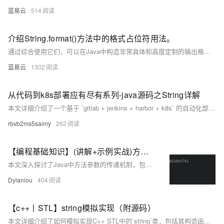
蓝易云
514
介绍String.format()方法中的格式占位符用法。
通过综合使用它们，可以在Java中构造非常具体和高度定制的输出格式。这对于输出报道、创建用户界面或者任何需要精确控制输出格式的场合都非常有用。记住，当使用格式化方法时，需要确保提供的输入参数与占位符类型匹配，否则会抛出 java.util.IllegalFormatException。
蓝易云
1302
从代码到k8s部署应有尽有系列-java源码之String详解
本文详细介绍了一个基于 `gitlab + jenkins + harbor + k8s` 的自动化部署环境搭建流程。其中，`gitlab` 用于代码托管和 CI，`jenkins` 负责 CD 发布，`harbor` 作为镜像仓库，而 `k8s` 则用于运行服务。文章具体介绍了每项工具的部署步骤，并提供了详细的配置信息和示例代码。此外，还特别指出中间件（如 MySQL、Redis 等）应部署在 K8s 之外，以确保服务稳定性和独立性。通过本文，读者可以学习如何在本地环境中搭建一套完整的自动化部署系统。
rbvb2ms5saimy
262
【编程基础知识】(讲解+示例实战)方法参数的传递机制(值传递及地址传递)以及String类的对象的不可变性
本文深入探讨了Java中方法参数的传递机制，包括值传递和引用传递的区别，以及String类对象的不可变性。通过详细讲解和示例代码，帮助读者理解参数传递的内部原理，并掌握在实际编程中正确处理参数传递的方法。关键词：Java, 方法参数传递, 值传递, 引用传递, String不可变性。
Dylaniou
404
【c++丨STL】string模拟实现（附源码）
本文详细介绍了如何模拟实现C++ STL中的`string`类，包括其构造函数、拷贝构造、赋值重载、析构函数等基本功能，以及字符串的插入、删除、查找、比较等操作。文章还展示了如何实现输入输出流操作符，使自定义的`string`类能够方便地与`cin`和`cout`配合使用。通过这些实现，读者不仅能加深对`string`类的理解，还能提升对C++编程技巧的掌握。