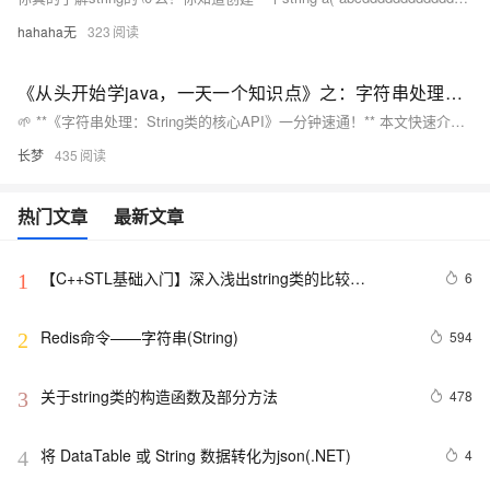
hahaha无
323
《从头开始学java，一天一个知识点》之：字符串处理：String类的核心API
🌱 **《字符串处理：String类的核心API》一分钟速通！** 本文快速介绍Java中String类的3个高频API：`substring`、`indexOf`和`split`，并通过代码示例展示其用法。重点提示：`substring`的结束索引不包含该位置，`split`支持正则表达式。进一步探讨了String不可变性的高效设计原理及企业级编码规范，如避免使用`new String()`、拼接时使用`StringBuilder`等。最后通过互动解密游戏帮助读者巩固知识。 （上一篇：《多维数组与常见操作》 | 下一篇预告：《输入与输出：Scanner与System类》）
长梦
435
热门文章
最新文章
【C++STL基础入门】深入浅出string类的比较
6
1
(compare)、复制(copy)
Redis命令——字符串(String)
594
2
关于string类的构造函数及部分方法
478
3
将 DataTable 或 String 数据转化为json(.NET)
4
4