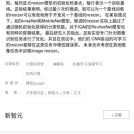
知，每列显示resizer模型的初始化检查点，每行表示一个目标基
线。这些结果表明，经过最少次的微调，就可以为一个基线训练
的resizer可以有效地用于开发另一个基线的resizer。
在某些情况
下，如DenseNet和MobileNet模型，微调的resizer实际上超过了
通过随机初始化获得的分类性能。对于IQA的EffectiveNet模型也
有同样的观察结果。
最后研究人员指出，这些实验专门针对图像
识别任务进行了优化，并且在测试中，他们的 CNN驱动的可学习
的resizer能够在这类任务中降低错误率。
未来也许考虑在其他图
像任务中训练image resizer。
文章标签：
计算机视觉
编解码
机器学习/深度学习
异构计算
关键词：
模型google
来 源：
开发者社区
>
新智元
>
文章
> 正文
新智元
+ 订阅