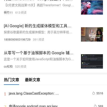
【2月更文挑战第15天】再超Transformer！Google提出两个新模型(Griffin、Hawk)，强于Mamba，更省资源
楠竹11
613
[AI Google] 新的生成媒体模型和工具，专为创作者设计和构建
探索谷歌最新的生成媒体模型：用于高分辨率视频生成的 Veo 和用于卓越文本生成图像能力的 Imagen 3。还可以了解使用 Music AI Sandbox 创作的新演示录音。
1808090903196729
391
从零写一个基于油猴脚本的 Google 辅助插件(文末附完整代码)
这是一个关于如何使用JavaScript和油猴脚本为Google搜索结果添加快捷键的功能介绍。作者首先阐述了想通过快捷键选择搜索结果的需求，然后选择了油猴插件作为开发平台。实现步骤包括：获取搜索结果列表、在结果前添加序号以及监听键盘事件触发点击。最后，作者还扩展了通过快捷键平滑滚动页面的功能，并分享了完整代码的GitHub链接。
co松柏
520
热门文章
最新文章
java.lang.ClassCastException: 
5516
1
com.google.gson.internal.LinkedTreeMap cannot be 
cast to xxxxxx
申请google android map api key
569
2