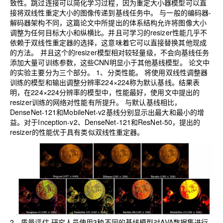
致性。跳过连接可以简化学习过程，因为重定大小器模型可以直
接将双线性重定大小的图像传递到基线任务中。
与一般的编码器-
解码器架构不同，这篇论文中所提出的体系结构允许将图像大小
调整为任何目标大小和纵横比。并且可学习的resizer性能几乎不
依赖于双线性重定器的选择，这意味着它可以直接替换其他现成
的方法。
并且这个的resizer模型相对较轻量级，不会向基线任务
添加大量可训练参数，这些CNN明显小于其他基线模型。
论文中
的实验主要分为三个部分。
1、分类性能。
将使用双线性调整器
训练的模型和输出调整分辨率224×224称为默认基线。结果表
明，在224×224分辨率的模型中，性能最好，使用文中提出的
resizer训练的网络对性能有所提升。
与默认基线相比，
DenseNet-121和MobileNet-v2基线分别显示出最大和最小的增
益。对于Inception-v2、DenseNet-121和ResNet-50，提出的
resizer的性能优于具有类似双线性重定器。
2、质量评估
研究人员使用3种不同的基线模型对AVA数据集进行