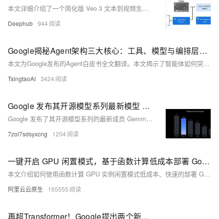
本文详细介绍了一个简化版 Veo 3 文本到视频生成模型的构建过程。首先进行了数据预处理，涵盖了去重、不安全内容过滤、质量合规性检查以及数据标注等环节。
Deephub
944
Google揭秘Agent架构三大核心：工具、模型与编排层实战指南
本文为Google发布的Agent白皮书全文翻译。本文揭示了智能体如何突破传统AI边界，通过模型、工具与编排层的三位一体架构，实现自主推理与现实交互。它不仅详解了ReAct、思维树等认知框架的运作逻辑，更通过航班预订、旅行规划等案例，展示了智能体如何调用Extensions、Functions和Data Stores，将抽象指令转化为真实世界操作。文中提出的“智能体链式组合”概念，预示了未来多智能体协作解决复杂问题的革命性潜力——这不仅是技术升级，更是AI赋能产业的范式颠覆。
TsingtaoAI
3424
Google 发布其开源模型系列最新模型 Gemma 3
Google 发布了其开源模型系列的最新成员 Gemma 3，这是一款轻量级、高性能的 AI 模型，支持多语言和复杂任务。它具备 140+ 语言支持、128K-token 上下文窗口、增强的多模态分析能力以及函数调用功能，适用于聊天 AI、代码生成等多种场景。Gemma 3 在性能上超越 Llama 3-8B 和 Mistral 7B，且仅需单 GPU 即可运行，大幅降低计算成本。提供 1B 至 27B 不同参数规模版本，满足多样化需求，并优化了量化模型以适应边缘计算和移动设备。其多模态设计整合了 SigLIP 图像编码器，扩展上下文窗口至 128k token，显著提升了视觉和文本理解能力。
7zoi7sdsyxcng
1204
一键开启 GPU 闲置模式，基于函数计算低成本部署 Google Gemma 模型服务
本文介绍如何使用函数计算 GPU 实例闲置模式低成本、快速的部署 Google Gemma 模型服务。
阿里云云原生
165555
再超Transformer！Google提出两个新模型(Griffin、Hawk)，强于Mamba，更省资源