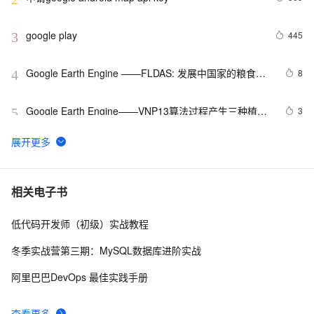
google play
445
3
Google Earth Engine ——FLDAS: 发展中国家的粮食安
8
4
全评估数据集
Google Earth Engine——VNP13算法过程产生三种植被
3
5
指数。(1）归一化差异植被指数（NDVI），（2）增强植
被指数（EVI），以及（3）增强植被指数-2（EVI2）。
Google 历年笔试面试30题
559
6
Google Earth Engine——NCEP/NCAR再分析项目是美
6
7
相关电子书
国国家环境预测中心（NCEP，前身为 “NMC“）和美国国
家大气研究中心（NCAR）全球气温数据集
低代码开发师（初级）实战教程
[CTO札记]Google数字图书馆对中国版权的威胁
713
8
冬季实战营第三期：MySQL数据库进阶实战
【Google Play】2021 年 8 月之后的 APK 与 App 
2
9
阿里巴巴DevOps 最佳实践手册
Bundle 上传格式问题（一）
Google 宣布将 Istio 商标转移给 Open Usage Commons 
4
10
查看更多