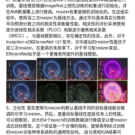
训练。基线模型根据ImageNet上预先训练的权重进行初始化，并
在AVA数据集上进行微调。resizer权重是随机初始化的。在这组实
验中，使用双三次resizer为基线方法。通过平均基本真实分数和
平均预测分数之间的相关性来衡量性能，相关性的评价采用使用
皮尔逊线性相关系数（PLCC）和斯皮尔曼秩相关系数
（SRCC）。
与基线模型相比，存在确定性的改进。此外，对于
Inception-v2和DenseNet-121型号，文中提出的resizer性能优于
双三次resizer。在更高的失败率下，对于学习型resizer来说，
EfficientNet似乎是一个更难有所提升的基线模型。
3、泛化性
首先使用与resizer的默认基线不同的目标基线联合微
调的可学习resizer。然后，度量目标基线在底层任务上的性能。
可以观察到，对大约4个epoch的训练数据进行微调足以使resizer
适应目标模型。这个验证是一个合理的指标，能够表明经过训练
的resizer对各种体系结构的通用性如何。
由分类和IQA结果可