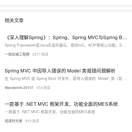
相关文章
《深入理解Spring》：Spring、Spring MVC与Spring Boot的深度解析
Spring Framework是Java生态的基石，提供IoC、AOP等核心功能；Spring MVC基于其构建，实现Web层MVC架构；Spring Boot则通过自动配置和内嵌服务器，极大简化了开发与部署。三者层层演进，Spring Boot并非替代，而是对前者的高效封装与增强，适用于微服务与快速开发，而深入理解Spring Framework有助于更好驾驭整体技术栈。
一枚后端工程狮
2277
Spring MVC 中因导入错误的 Model 类报错问题解析
在 Spring MVC 或 Spring Boot 开发中，若导入错误的 `Model` 类（如 `ch.qos.logback.core.model.Model`），会导致无法解析 `addAttribute` 方法的错误。正确类应为 `org.springframework.ui.Model`。此问题通常因 IDE 自动导入错误类引起。解决方法包括：删除错误导入、添加正确包路径、验证依赖及清理缓存。确保代码中正确使用 Spring 提供的 `Model` 接口以实现前后端数据传递。
WanderInk-20107
554
一款基于 .NET MVC 框架开发、功能全面的MES系统
一款基于 .NET MVC 框架开发、功能全面的MES系统
追逐时光者
810