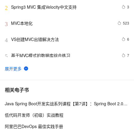
Spring3 MVC 集成Velocity中文支持
3
2
MVC本地化
523
3
VS创建MVC出错解决方法
6
4
基于MVC模式的数据库综合练习
7
5
通过MVC模式将Web视图和逻辑代码分离
5
6
构建ASP.NET MVC4+EF5+EasyUI+Unity2.x注入的后台
1
7
相关电子书
管理系统（26）-权限管理系统-分配角色给用户
Java Spring Boot开发实战系列课程【第7讲】：Spring Boot 2.0安全机制与MVC身份验证实战(Java面试题)
ExtJs十一(ExtJs Mvc图片管理之二)
3
8
低代码开发师（初级）实战教程
安卓架构模式：MVC、MVP、MVVM及更多
10
9
阿里巴巴DevOps 最佳实践手册