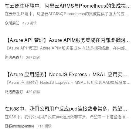
在云原生环境中，阿里云ARMS与Prometheus的集成提供了强大的应用实时监控解决方案
在云原生环境中，阿里云ARMS与Prometheus的集成提供了强大的应用实时监控解决方案。该集成结合了ARMS的基础设施监控能力和Prometheus的灵活配置及社区支持，实现了全面、精准的系统状态、性能和错误监控，提升了应用的稳定性和管理效率。通过统一的数据视图和高级查询功能，帮助企业有效应对云原生挑战，促进业务的持续发展。
众所周知
470
【Azure API 管理】Azure APIM服务集成在内部虚拟网络后，在内部环境中打开APIM门户使用APIs中的TEST功能失败
【Azure API 管理】Azure APIM服务集成在内部虚拟网络后，在内部环境中打开APIM门户使用APIs中的TEST功能失败
路边两盏灯
267
【Azure 应用服务】NodeJS Express + MSAL 应用实现AAD集成登录并部署在App Service Linux环境中的实现步骤
【Azure 应用服务】NodeJS Express + MSAL 应用实现AAD集成登录并部署在App Service Linux环境中的实现步骤
路边两盏灯
439
在K8S中，我们公司用户反应pod连接数非常多，希望看一下这些连接都是什么信息？什么状态？怎么排查？容器里面没有集成bash环境、网络工具，怎么处理？
在K8S中，我们公司用户反应pod连接数非常多，希望看一下这些连接都是什么信息？什么状态？怎么排查？容器里面没有集成bash环境、网络工具，怎么处理？
游客mldfis24krfue
714