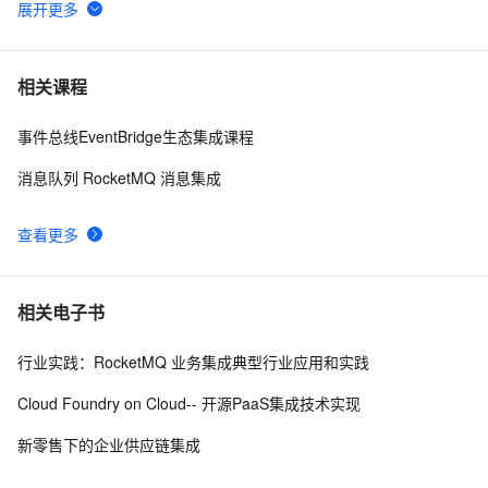
学生邮箱白嫖/免费安装JetBrains全家桶(IDEA/pycharm
37
6
等) —— 保姆级教程
pycharm开发flask指定ip、端口无效 
8
7
相关课程
事件总线EventBridge生态集成课程
成功解决pycharm 没有菜单栏
4
8
消息队列 RocketMQ 消息集成
PyCharm中已经有requirements.txt没有提示自动安装
6
9
查看更多
【Git学习】Pycharm项目.gitignore文件的配置
11
10
相关电子书
行业实践：RocketMQ 业务集成典型行业应用和实践
Cloud Foundry on Cloud-- 开源PaaS集成技术实现
新零售下的企业供应链集成