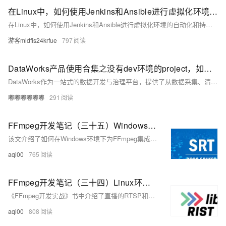
在Linux中，如何使用Jenkins和Ansible进行虚拟化环境的自动化和持续集成/持续部署（CI/CD）？
在Linux中，如何使用Jenkins和Ansible进行虚拟化环境的自动化和持续集成/持续部署（CI/CD）？
游客mldfis24krfue
797
DataWorks产品使用合集之没有dev环境的project，如何创建数据集成任务时完成网络与资源配置
DataWorks作为一站式的数据开发与治理平台，提供了从数据采集、清洗、开发、调度、服务化、质量监控到安全管理的全套解决方案，帮助企业构建高效、规范、安全的大数据处理体系。以下是对DataWorks产品使用合集的概述，涵盖数据处理的各个环节。
嘟嘟嘟嘟嘟嘟
291
FFmpeg开发笔记（三十五）Windows环境给FFmpeg集成libsrt
该文介绍了如何在Windows环境下为FFmpeg集成SRT协议支持库libsrt。首先，需要安装Perl和Nasm，然后编译OpenSSL。接着，下载libsrt源码并使用CMake配置，生成VS工程并编译生成srt.dll和srt.lib。最后，将编译出的库文件和头文件按照特定目录结构放置，并更新环境变量，重新配置启用libsrt的FFmpeg并进行编译安装。该过程有助于优化直播推流的性能，减少卡顿问题。
aqi00
765
FFmpeg开发笔记（三十四）Linux环境给FFmpeg集成libsrt和librist
《FFmpeg开发实战》书中介绍了直播的RTSP和RTMP协议，以及新协议SRT和RIST。SRT是安全可靠传输协议，RIST是可靠的互联网流传输协议，两者于2017年发布。腾讯视频云采用SRT改善推流卡顿。以下是Linux环境下为FFmpeg集成libsrt和librist的步骤：下载安装源码，配置、编译和安装。要启用这些库，需重新配置FFmpeg，添加相关选项，然后编译和安装。成功后，通过`ffmpeg -version`检查版本信息以确认启用SRT和RIST支持。详细过程可参考书中相应章节。
aqi00
808