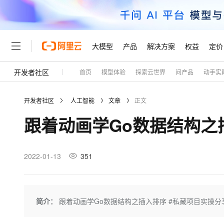
大模型
产品
解决方案
权益
定价
开发者社区
首页
模型体验
探索云世界
问产品
动手实
大模型
产品
解决方案
权益
定价
云市场
伙伴
服务
了解阿里云
精选产品
精选解决方案
普惠上云
产品定价
精选商城
成为销售伙伴
售前咨询
为什么选择阿里云
千问AI平台
开发者社区
人工智能
文章
正文
了解云产品的定价详情
大模型服务平台百炼
睿译宝，AI翻译排版一
普惠上云 官方力荐
分销伙伴
在线服务
网站建设
什么是云计算
大
跟着动画学Go数据结构之
大模型服务与应用平台
上传文档即自动完成翻译和
云服务器38元/年起，超
咨询伙伴
多端小程序
技术领先
云上成本管理
售后服务
轻量应用服务器
GLM-5.2：长任务时代
官方推荐返现计划
大模型
精选产品
精选解决方案
Salesforce 国际版订阅
稳定可靠
管理和优化成本
推荐新用户得奖励，单订单
销售伙伴合作计划
2022-01-13
351
自助服务
友盟天域
安全合规
人工智能与机器学习
AI
文本生成
云数据库 RDS
Hermes Agent，打造
云工开物
无影生态合作计划
在线服务
观测云
分析师报告
自主进化，持久记忆，越用
高校专属算力普惠，学生认
计算
互联网应用开发
Qwen3.8-Max
HOT
Salesforce On Alibaba C
工单服务
Tuya 物联网平台阿里云
研究报告与白皮书
人工智能平台 PAI
快速拥有专属 OpenClaw
简介：
跟着动画学Go数据结构之插入排序 #私藏项目实操分
大模
Consulting Partner 合
大数据
容器
智能体时代全能旗舰模型
免费试用
短信专区
一站式AI开发、训练和推
蓝凌 OA
AI 大模型销售与服务生
现代化应用