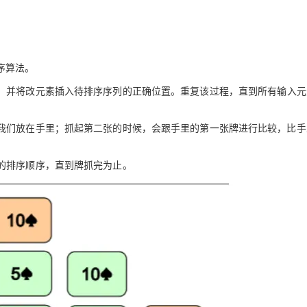
Deepseek-v4-pro
HappyHors
同享
万小智 AI 建站低至 15元/月
Qoder CN
AI 短剧/漫剧
云原生数据库 
快递物流查询
WordPress
成为服务伙
高校合作
点，立即开启云上创新
覆盖公网/内网、递归/权威、移动APP等全场景解析服务
送.CN域名，送备案服务码
基于千问大模型等，支持代码智能生成、研发智能问答
AI助力短剧
态智能体模型
旗舰 MoE 大模型，百万上下文与顶尖推理能力
图生视频，流
Ubuntu
服务生态伙伴
云工开物
企业应用
Works
Night Plan 支持 Qwen 3.8-Max
云原生大数据计算服务 MaxCompute
AI 办公
容器服务 Kub
NEW
GLM-5.2
Wan2.7-T
Red Hat
排序算法。
30+ 款产品免费体验
Data Agent 驱动的一站式 Data+AI 开发治理平台
夜间 5 折，Qwen/Meoo/TokenPlan 客户专享
面向分析的企业级SaaS模式云数据仓库
AI智能应用
提供一站式管
科研合作
视觉 Coding、空间感知、多模态思考等全面升级
1M上下文，专为长程任务能力而生
ERP
堂（旗舰版）
SUSE
，并将改元素插入待排序序列的正确位置。重复该过程，直到所有输入元
智能客服
CRM
防护产品
2个月
自动承接线索
建站小程序
我们放在手里；抓起第二张的时候，会跟手里的第一张牌进行比较，比手
OA 办公系统
AI 应用构建
大模型原生
力提升
财税管理
模板建站
Qoder
大模型服务平台百炼-应用模版
HOT
NEW
的排序顺序，直到牌抓完为止。
面向真实软件
个人版上线、团队版降价；千问3.8-Max首发发尝鲜
丰富多元化的应用模版和解决方案
400电话
定制建站
万有无界
大模型服务平台百炼-智能体
方案
广告营销
模板小程序
的模型效果
灵活可视化地构建企业级 Agent
定制小程序
秒悟
人工智能平台 PAI
APP 开发
云端极速 AI 
新一代 AI 视频生成模型，深度适配广告营销等场景
AI Native 的算法工程平台，一站式完成建模、训练、推理服务部署
建站系统