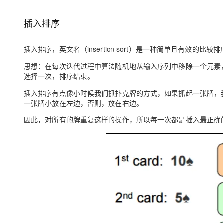
存储
天池大赛
Qwen3.7-Plus
云解析DNS
解决方案免费试用 新老
电子合同
最高领取价值200元试用
能看、能想、能动手的多模
安全
网络与CDN
插入排序
AI 算法大赛
畅捷通
大数据开发治理平台 Data
AI 产品 免费试用
网络
安全
云开发大赛
Qwen3-VL-Plus
Tableau 订阅
插入排序，英文名（insertion sort）是一种简单且有效的比较
1亿+ 大模型 tokens 和 
可观测
入门学习赛
中间件
AI空中课堂在线直播课
思想：
在每次迭代过程中算法随机地从输入序列中移除一个元素
云防火墙
140+云产品 免费试用
选择一次，排序结束。
上云与迁云
云原生的云上边界网络安全
产品新客免费试用，最长1
数据库
生态解决方案
插入排序有点像小时候我们抓扑克牌的方式，如果抓起一张牌，
大模型服务
企业出海
大模型ACA认证体验
大数据计算
一张牌小放在左边，否则，放在右边。
助力企业全员 AI 认知与能
行业生态解决方案
千问AI平台-Token Plan
政企业务
因此，对所有的牌重复这样的操作，所以每一次都是插入最正确
媒体服务
开发者生态解决方案
企业服务与云通信
千问AI平台-模型体验
AI 开发和 AI 应用解决
在线体验全尺寸、多种模态
域名与网站
Happy 系列大模型
终端用户计算
Serverless
开发工具