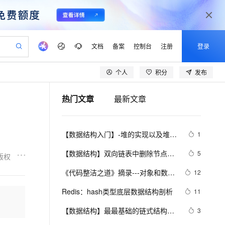
文档
备案
控制台
注册
登录
个人
积分
发布
验
作计划
器
AI 活动
专业服务
服务伙伴合作计划
开发者社区
加入我们
产品动态
服务平台百炼
阿里云 OPC 创新助力计划
热门文章
最新文章
一站式生成采购清单，支持单品或批量购买
可编辑精美 PPT 文稿
S产品伙伴计划（繁花）
峰会
CS
造的大模型服务与应用开发平台
Agency Agents：拥有专属领域专家
AI 生产力先锋
Al MaaS 服务伙伴赋能合作
域名
博文
Careers
至高可申请百万元
Qwen3.8-Max 模型上线
 轻松生成专业的 PPT
开启高性价比 AI 编程新体验
弹性可伸缩的云计算服务
先锋实践拓展 AI 生产力的边界
多领域专家智能体,一键组建 AI 虚拟交付团队
Token 补贴，五大权
计划
海大会
伙伴信用分合作计划
商标
问答
社会招聘
【数据结构入门】-堆的实现以及堆排
1
益加速 OPC 成功
帕鲁游戏服务器
SS
HappyHorse 打造一站式影视创作平台
飞天发布时刻
HOT
Open Search 向量检索版支
划
备案
电子书
校园招聘
序（2）
联机服务器，轻松开启游戏
视频创作，一键激活电商全链路生产力
稳定、安全、高性价比、高性能的云存储服务
所见，即是所愿
持视频检索 Pipeline 功能
可视化编排打通从文字构思到成片全链路闭环
更多支持
【数据结构】双向链表中删除节点的
5
版权
划
公司注册
镜像站
视频生成
语音识别与合成
方法实现(代码+详解)
 智能体与工作流应用
漫剧工坊：一站式动画创作平台
AI 实训营
应用身份服务 (IDaaS)
《代码整洁之道》摘录---对象和数据
12
合作伙伴培训与认证
划
上云迁移
站生成，高效打造优质广告素材
全接入的云上超级电脑
通过阿里云百炼高效搭建AI应用,助力高效开发
快速生产连贯的高质量长漫剧
从基础到进阶，Agent 创客手把手教你
OpenClaw 管理能力上线
结构
lScope
我要反馈
e-1.1-T2V
Qwen3-TTS-Flash
Redis：hash类型底层数据结构剖析
11
查询合作伙伴
n Alibaba Cloud ISV 合作
代维服务
建企业门户网站
10 分钟搭建微信、支付宝小程序
MaxCompute MaxFrame 提
畅细腻的高质量视频
离线语音合成大模型，多语言方言自适应，低延迟高稳定
创新加速
【数据结构】最最基础的链式结构
ope
登录合作伙伴管理后台
3
我要建议
站，无忧落地极速上线
以可视化方式快速构建移动和 PC 门户网站
国内短信简单易用，安全可靠，秒级触达，全球覆盖200+国家和地区。
高效部署网站，快速应用到小程序
供自动弹性内存功能
——单链表，还不会你就吃大亏了！