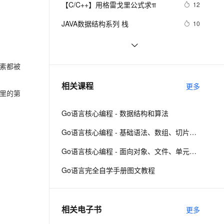
安全
【C/C++】用格雷戈里公式求π
我要投诉
e-1.1-I2V
Cosyvoice-V3-Flash
12
PolarDB
上云场景组合购
Milvus 弹性伸缩功能新增节
伴
漫剧创作，剧本、分镜、视频高效生成
100%兼容MySQL、PostgreSQL，兼容Oracle，支持集中和分布式
覆盖90%+业务场景，专享组合折扣价
点支持范围
畅自然，细节丰富
高表现力语音合成大模型，语音克隆听感自然
VPN
JAVA数据结构系列 栈
10
ernetes 版 ACK
云聚AI 严选权益
AI 原生数据库服务发布
SSL 证书
微软的22道数据结构算法面试题
8
2V
Fun-ASR
，一键激活高效办公新体验
理容器应用的 K8s 服务
精选AI产品，从模型到应用全链提效
Agent 数据网关
文戏情感细腻自然，动作戏激烈拳拳到肉，实现更强表演能力
支持中英文自由切换，具备更强的噪声鲁棒性
堡垒机
设计一个只能在堆上或栈上实例化的
5
素都被
AI 用量加速计划
云原生数据库 PolarDB
类
防火墙
、识别商机，让客服更高效、服务更出色。
数据结构与算法分析-分离链接散列表
新老同享，达量后返
Agentic Database 发布
1
相关课程
更多
的实现
里的第
主机安全
应用
Go语言核心编程 - 数据结构和算法
千问办公
NEW
AI 应用及服务市场
的智能体编程平台
一站式AI生产力平台
Go语言核心编程 - 基础语法、数组、切片、Map
AI 应用
伶鹊
Go语言核心编程 - 面向对象、文件、单元测试、反射、TCP编程
企业级人与Agent协作平台，接入和调度多个数字员工
智能客服平台，对话机器人、对话分析、智能外呼
大模型
Go语言完全自学手册图文教程
大模型服务平台百炼 - 全妙
自然语言处理
应用创作平台
多模态内容创作工具，已接入 DeepSeek
数据标注
相关电子书
更多
机器学习