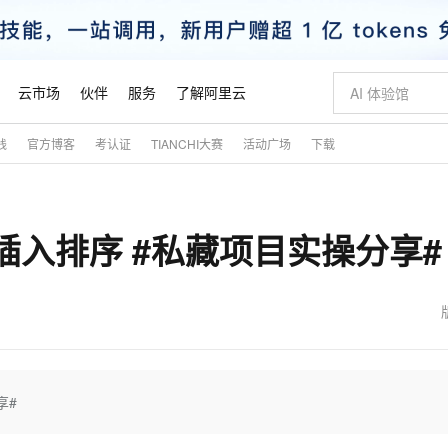
云市场
伙伴
服务
了解阿里云
践
官方博客
考认证
TIANCHI大赛
活动广场
下载
AI 特惠
数据与 API
成为产品伙伴
企业增值服务
最佳实践
价格计算器
AI 场景体
基础软件
产品伙伴合
阿里云认证
市场活动
配置报价
大模型
自助选配和估算价格
步到位
智启 AI 普惠权益
产品生态集成认证中心
企业支持计划
云上春晚
域名与网站
Qwen Audio：打造专属 AI 语音助手
千问官方 MaaS 平台，为开发者和 Agent 而生，新用户赠送 1 亿 + tokens 额度
一句话生成原生
AI Coding
阿里云Maa
2026 阿里云
云服务器 E
为企业打
数据集
Windows
大模型认证
模型
NEW
NEW
插入排序 #私藏项目实操分享#
格式还原
值低价云产品抢先购
至高享 1亿+免费 tokens，加速 Al 应用落地
提供智能易用的域名与建站服务
Qwen-Audio-3.0-Realtime 端到端实时语音角色扮演
输入一句话想法,
智能编程，一键
安全可靠、
产品生态伙伴
专家技术服务
云上奥运之旅
弹性计算合作
阿里云中企出
手机三要素
宝塔 Linux
全部认证
价格优势
开源旗舰模型
即刻拥有 DeepSeek-V4-Pro
阿里云 OPC 创新助力计划
千问大模型
一键部署幻兽
AI 电商营销
对象存储 O
大模型
产品生态伙伴工作台
企业增值服务台
云栖战略参考
云存储合作计
云栖大会
身份实名认证
CentOS
训练营
推动算力普惠，释放技术红利
最高返9万
真正可用的 1M 上下文,一次完成代码全链路开发
快速构建应用程序和网站，即刻迈出上云第一步
轻松解锁专属 DeepSeek-V4-Pro
至高百万元 Token 补贴，加速一人公司成长
多元化、高性能、安全可靠的大模型服务
一键购买专属
从图文生成到
云上的中国
数据库合作计
活动全景
短信
Docker
图片和
自进化智能体
5 分钟轻松部署专属 QwenPaw
Token Plan 模型订阅计划
数字证书管理服务（原SSL证书）
高效搭建 AI
AI 广告创作
无影云电脑
企业成长
NEW
HOT
信息公告
看见新力量
云网络合作计
OCR 文字识别
JAVA
越聪明
证享300元代金券
全托管，含MySQL、PostgreSQL、SQL Server、MariaDB多引擎
Qwen3.8-Max 首发尝鲜，限时加量 10 倍，夜间低至2折
实现全站HTTPS，呈现可信的WEB访问
从聊天伙伴进化为能主动干活的本地数字员工
图文、视频一
随时随地安
魔搭 Mode
Kimi-K3
HappyHors
NEW
loud
服务实践
官网公告
金融模力时刻
Salesforce O
版
发票查验
全能环境
Claude Code + GStack 打造工程团队
千问办公，限时限量积分加倍
Qoder
低代码高效构
AI 建站
短信服务
享#
型
NEW
作计划
Kimi 最新旗舰模型，长程编程与推理利器
让文字生成流
计划
创新中心
魔搭 ModelSc
健康状态
理服务
让AI从“聊天伙伴”进化为能干活的“数字员工”
安装技能 GStack，拥有专属 AI 工程团队
你的AI工作搭子，覆盖日常办公高频场景
面向真实软件的智能体编程平台
0 代码专业建
客户案例
天气预报查询
操作系统
态合作计划