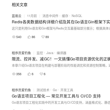
相关文章
蓝易云
|
11月前
|
消息中间件
缓存
NoSQL
Redis各类数据结构详细介绍及其在Go语言Gin框架下
这只是利用Go语言和Gin框架与Redis交互最基础部分展示；根
540
86
89
程序员爱钓鱼
|
监控
Java
编译器
限流、控并发、减GC！一文搞懂Go项目资源优化的正
356
6
6
程序员爱钓鱼
|
测试技术
Go
开发工具
Go语言项目工程化 — 常见开发工具与 CI/CD 支持