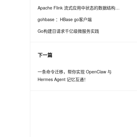
Apache Flink 流式应用中状态的数据结构定义升级
息提取
与 AI 智能体进行实时音视频通话
gohbase ：HBase go客户端
从文本、图片、视频中提取结构化的属性信息
构建支持视频理解的 AI 音视频实时通话应用
Go构建日请求千亿级微服务实践
t.diy 一步搞定创意建站
构建大模型应用的安全防护体系
通过自然语言交互简化开发流程,全栈开发支持
通过阿里云安全产品对 AI 应用进行安全防护
下一篇
一条命令迁移，帮你实现 OpenClaw 与
Hermes Agent 记忆互通！