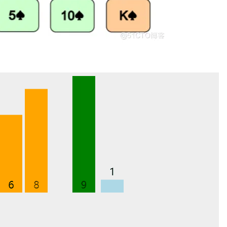
AI 应用
10分钟微调：让0.6B模型媲美235B模
多模态数据信
型
依托云原生高可用架构,实现Dify私有化部署
用1%尺寸在特定领域达到大模型90%以上效果
一个 AI 助手
超强辅助，Bol
即刻拥有 DeepSeek-R1 满血版
在企业官网、通讯软件中为客户提供 AI 客服
多种方案随心选，轻松解锁专属 DeepSeek