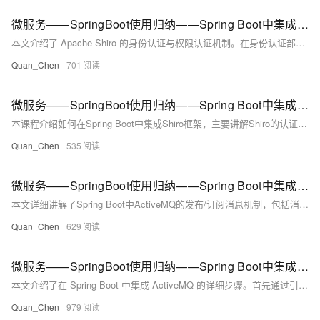
微服务——SpringBoot使用归纳——Spring Boot中集成 Shiro——Shiro 身份和权限认证
本文介绍了 Apache Shiro 的身份认证与权限认证机制。在身份认证部分，分析了 Shiro 的认证流程，包括应用程序调用 `Subject.login(token)` 方法、SecurityManager 接管认证以及通过 Realm 进行具体的安全验证。权限认证部分阐述了权限（permission）、角色（role）和用户（user）三者的关系，其中用户可拥有多个角色，角色则对应不同的权限组合，例如普通用户仅能查看或添加信息，而管理员可执行所有操作。
Quan_Chen
701
微服务——SpringBoot使用归纳——Spring Boot中集成 Shiro——Shiro 三大核心组件
本课程介绍如何在Spring Boot中集成Shiro框架，主要讲解Shiro的认证与授权功能。Shiro是一个简单易用的Java安全框架，用于认证、授权、加密和会话管理等。其核心组件包括Subject（认证主体）、SecurityManager（安全管理员）和Realm（域）。Subject负责身份认证，包含Principals（身份）和Credentials（凭证）；SecurityManager是架构核心，协调内部组件运作；Realm则是连接Shiro与应用数据的桥梁，用于访问用户账户及权限信息。通过学习，您将掌握Shiro的基本原理及其在项目中的应用。
Quan_Chen
535
微服务——SpringBoot使用归纳——Spring Boot中集成ActiveMQ——发布/订阅消息的生产和消费
本文详细讲解了Spring Boot中ActiveMQ的发布/订阅消息机制，包括消息生产和消费的具体实现方式。生产端通过`sendMessage`方法发送订阅消息，消费端则需配置`application.yml`或自定义工厂以支持topic消息监听。为解决点对点与发布/订阅消息兼容问题，可通过设置`containerFactory`实现两者共存。最后，文章还提供了测试方法及总结，帮助读者掌握ActiveMQ在异步消息处理中的应用。
Quan_Chen
629
微服务——SpringBoot使用归纳——Spring Boot中集成ActiveMQ——ActiveMQ集成
本文介绍了在 Spring Boot 中集成 ActiveMQ 的详细步骤。首先通过引入 `spring-boot-starter-activemq` 依赖并配置 `application.yml` 文件实现基本设置。接着，创建 Queue 和 Topic 消息类型，分别使用 `ActiveMQQueue` 和 `ActiveMQTopic` 类完成配置。随后，利用 `JmsMessagingTemplate` 实现消息发送功能，并通过 Controller 和监听器实现点对点消息的生产和消费。最后，通过浏览器访问测试接口验证消息传递的成功性。
Quan_Chen
979