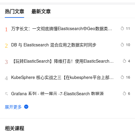
热门文章
最新文章
万字长文：一文彻底搞懂Elasticsearch中Geo数据类型
11
1
查询、聚合、排序
DB 与 Elasticsearch 混合应用之数据实时同步
10
2
【玩转ElasticSearch】降维打击！使用ElasticSearch作
4
3
为时序数据库
KubeSphere 核心实战之三【在kubesphere平台上部署
16
4
ElasticSearch、应用商店部署RabbitMQ和应用市场部
署Zookeeper】（实操篇 3/4）
Grafana 系列 - 统一展示 -7-ElasticSearch 数据源
6
5
[ElasticSearch2.x]Queries vs Filters
624
6
带你读《Elastic Stack 实战手册》之84：——
8
7
相关课程
4.3.3.Elasticsearch 性能优化之内存和熔断浅析（上）