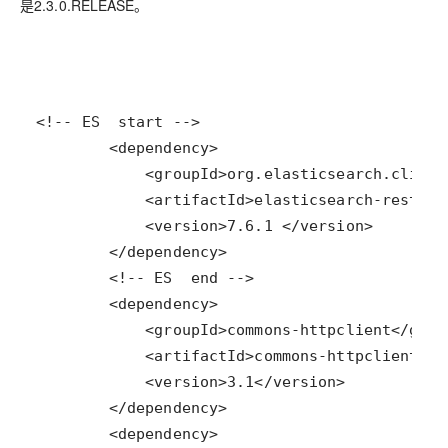
是2.3.0.RELEASE。