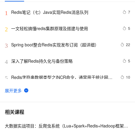
Redis笔记（七）Java实现Redis消息队列
7
1
一文轻松搞懂redis集群原理及搭建与使用
5
2
Spring boot整合Redis实现发布订阅（超详细）
22
3
深入了解Redis持久化与备份策略
5
4
Redis字符串数据类型之INCR命令，通常用于统计网站
10
5
访问量，文章访问量，实现分布式锁
Redis高并发场景下秒杀超卖解决
5
6
Redis哨兵集群工作原理及架构部署（八）
13
7
相关课程
大数据实战项目：反爬虫系统（Lua+Spark+Redis+Hadoop框架搭建）第三阶段
缓存工厂之Redis缓存
11
8