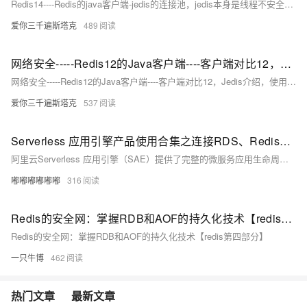
Redis14----Redis的java客户端-jedis的连接池，jedis本身是线程不安全的，并且频繁的创建和销毁连接会有性能损耗，最好用jedis连接池代替jedis，配置端口，密码
爱你三千遍斯塔克
489
网络安全-----Redis12的Java客户端----客户端对比12，Jedis介绍，使用简单安全性不足，lettuce（官方默认）是基于Netty，支持同步，异步和响应式，并且线程是安全的，支持R
网络安全-----Redis12的Java客户端----客户端对比12，Jedis介绍，使用简单安全性不足，lettuce（官方默认）是基于Netty，支持同步，异步和响应式，并且线程是安全的，支持R
爱你三千遍斯塔克
537
Serverless 应用引擎产品使用合集之连接RDS、Redis等数据库时，是否需要通过安全组来控制访问权限
阿里云Serverless 应用引擎（SAE）提供了完整的微服务应用生命周期管理能力，包括应用部署、服务治理、开发运维、资源管理等功能，并通过扩展功能支持多环境管理、API Gateway、事件驱动等高级应用场景，帮助企业快速构建、部署、运维和扩展微服务架构，实现Serverless化的应用部署与运维模式。以下是对SAE产品使用合集的概述，包括应用管理、服务治理、开发运维、资源管理等方面。
嘟嘟嘟嘟嘟嘟
316
Redis的安全网：掌握RDB和AOF的持久化技术【redis第四部分】
Redis的安全网：掌握RDB和AOF的持久化技术【redis第四部分】
一只牛博
462
热门文章
最新文章