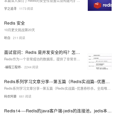
本篇深入探讨了Redis的安全性设置以及构建可扩展的Redis集群的方法。我们首先介绍了如何通过设置密码、禁用危险命令和限制访问来加强Redis的安全性。进一步地，我们讨论了如何进行访问控制和权限管理，以确保只有授权用户可以访问和操作Redis。
宇之追寻
1173
Redis 安全
10月更文挑战第20天
听白
211
面试官问：Redis 是并发安全的吗？怎么做到的？
Redis作为一个非常成功的数据库，提供了非常丰富的数据类型和命令，使用这些，我们可以轻易而高效地完成很多缓存操作，可是总有一些比较特殊问题或需求需要解决，这时候可能就需要我们自己定制自己的 Redis 数据结构和命令。
-编程工程师-
2244
Redis系列学习文章分享---第五篇（Redis实战篇--优惠券秒杀，全局唯一id 添加优惠券 实现秒杀下单 库存超卖问题分析 乐观锁解决超卖 实现一人一单功能 集群下的线程并发安全问题）
Redis系列学习文章分享---第五篇（Redis实战篇--优惠券秒杀，全局唯一id 添加优惠券 实现秒杀下单 库存超卖问题分析 乐观锁解决超卖 实现一人一单功能 集群下的线程并发安全问题）
码农阿豪
661
Redis14----Redis的java客户端-jedis的连接池，jedis本身是线程不安全的，并且频繁的创建和销毁连接会有性能损耗，最好用jedis连接池代替jedis，配置端口，密码