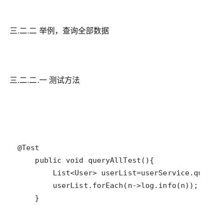
三.二.二 举例，查询全部数据
三.二.二.一 测试方法