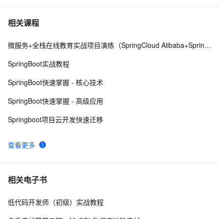
Prometheus + Grafana
spring boot 集成websocket与shiro的坑
8
7
相关课程
微服务+全栈在线教育实战项目演练（SpringCloud Alibaba+SpringBoot）
Spring Boot+Netty+Websocket实现后台向前端推送信息
5
8
SpringBoot实战教程
基于springboot的助农管理系统的设计与实现
3
9
SpringBoot快速掌握 - 核心技术
Spring Boot 启动事件和监听器，太强大了！
7
10
SpringBoot快速掌握 - 高级应用
Springboot项目云开发快速迁移
查看更多
相关电子书
低代码开发师（初级）实战教程