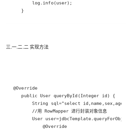
三.一.二.二 实现方法