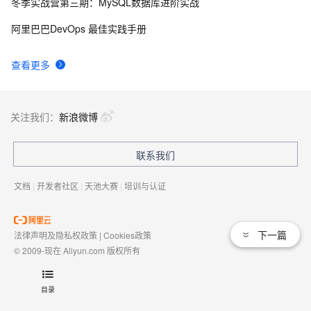
冬季实战营第三期：MySQL数据库进阶实战
阿里巴巴DevOps 最佳实践手册
查看更多
关注我们：
新浪微博
联系我们
文档
|
开发者社区
|
天池大赛
|
培训与认证
下一篇
法律声明及隐私权政策
|
Cookies政策
© 2009-现在 Aliyun.com 版权所有
增值电信业务经营许可证：
浙B2-20080101
域名注册服务机构许可：
浙D3-20210002
目录
浙公网安备 33010602009975号
浙B2-20080101-4