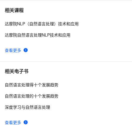
大数据中自然语言处理 (NLP)
4
7
相关课程
达摩院NLP（自然语言处理）技术和应用
【Python自然语言处理】规则分词中正向、反向、双向最
3
8
大匹配法的讲解及实战（超详细 附源码）
达摩院自然语言处理NLP技术和应用
Transformers自然语言处理第二章 文本分类Part 1
11
9
查看更多
NLP携手Transformer跨界计算机视觉！DETR：目标检
8
10
测新范式
相关电子书
自然语言处理得十个发展趋势
自然语言处理的十个发展趋势
深度学习与自然语言处理
查看更多