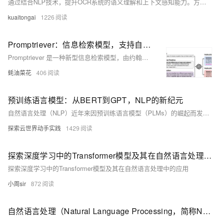
通过结合NLP技术，提升OCR系统的语义理解和上下文感知能力。方法包括集成NLP模块、文本预处理、语义特征提取、上下文推理及引入领域知识库。代码示例展示了如何使用Tesseract进行OCR识别，并通过BERT模型进行语义理解和纠错，最终提高文本识别的准确性。相关API如医疗电子发票验真、车险保单识别等可进一步增强应用效果。
kuaitongai
1226
Promptriever：信息检索模型，支持自然语言提示响应用户搜索需求
Promptriever 是一种新型信息检索模型，由约翰斯·霍普金斯大学和 Samaya AI 联合推出。该模型能够接受自然语言提示，并以直观的方式响应用户的搜索需求。通过在 MS MARCO 数据集上的训练，Promptriever 在标准检索任务上表现出色，能够更有效地遵循详细指令，提高查询的鲁棒性和检索性能。
蚝油菜花
406
预训练语言模型：从BERT到GPT，NLP的新纪元
自然语言处理（NLP）近年来因预训练语言模型（PLMs）的崛起而发生巨大变革。BERT和GPT等模型在学术与工业界取得突破性进展。本文探讨PLMs原理、发展历程及其实际应用，涵盖文本分类、命名实体识别、问答系统等场景，并通过实战案例展示如何使用这些强大的工具解决复杂的NLP任务。
探索云世界动手实践
1429
探索深度学习中的Transformer模型及其在自然语言处理中的应用
探索深度学习中的Transformer模型及其在自然语言处理中的应用
小周sir
872
自然语言处理（Natural Language Processing，简称NLP）