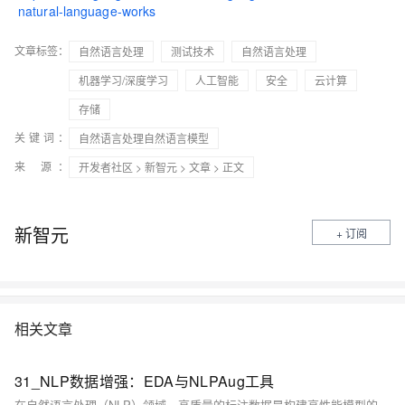
natural-language-works
文章标签：
自然语言处理
测试技术
自然语言处理
机器学习/深度学习
人工智能
安全
云计算
存储
关键词：
自然语言处理自然语言模型
来 源：
开发者社区
>
新智元
>
文章
> 正文
新智元
+ 订阅
相关文章
31_NLP数据增强：EDA与NLPAug工具
在自然语言处理（NLP）领域，高质量的标注数据是构建高性能模型的基础。然而，获取大量准确标注的数据往往面临成本高昂、耗时漫长、覆盖度不足等挑战。2025年，随着大模型技术的快速发展，数据质量和多样性对模型性能的影响愈发显著。数据增强作为一种有效扩充训练样本的技术手段，正成为解决数据稀缺问题的关键策略。