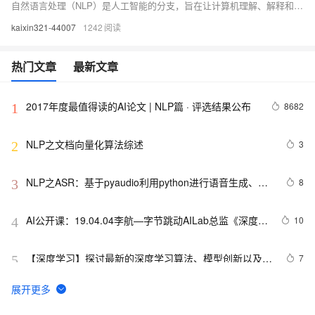
自然语言处理（NLP）是人工智能的分支，旨在让计算机理解、解释和生成人类语言。NLP的关键技术和应用包括语言模型、词嵌入、文本分类、命名实体识别、机器翻译、文本摘要、问答系统、情感分析、对话系统、文本生成和知识图谱等。随着深度学习的发展，NLP的应用日益广泛且效果不断提升。
kaixin321-44007
1242
热门文章
最新文章
2017年度最值得读的AI论文 | NLP篇 · 评选结果公布
8682
1
NLP之文档向量化算法综述
3
2
NLP之ASR：基于pyaudio利用python进行语音生成、语
8
3
音识别总结及其案例详细攻略
AI公开课：19.04.04李航—字节跳动AILab总监《深度学
10
4
习与自然语言处理：评析与展望》课堂笔记以及个人感
悟
【深度学习】探讨最新的深度学习算法、模型创新以及在
7
5
图像识别、自然语言处理等领域的应用进展
华为在手机上，率先实现本地端自然语言搜图功能
4
6