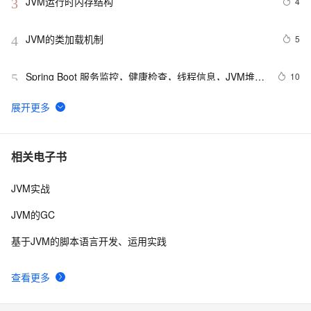
JVM运行时内存结构
4
3
JVM的类加载机制
5
4
Spring Boot 服务监控，健康检查，线程信息，JVM堆信
10
5
息，指标收集，运行情况监控等！（一）
JVM 内存分析神器 MAT: Shallow Heap Vs Retained 
11
6
Heap 你理解的对吗？
Arthas vmtool（从 jvm 里查询对象，执行 forceGc）
5
7
相关电子书
JVM实战
JVM语言生态发展简史
4
8
JVM的GC
Jvm调优
7
9
基于JVM的脚本语言开发、运用实践
设置tomcat的jvm的虚拟内存大小
5
10
查看更多