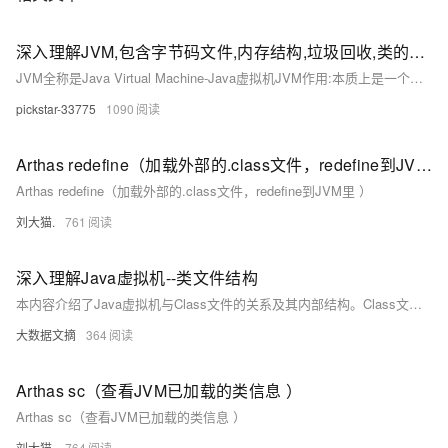
深入理解JVM,包含字节码文件,内存结构,垃圾回收,类的声明周期,类加载器
JVM全称是Java Virtual Machine-Java虚拟机JVM作用:本质上是一个运行在计算机上的程序,职责是运行Java字节码文件,编译为机器码交由计算机运行类的生命周期概述:类的生命周期描述了一个类加载,使用,卸载的整个过类的生命周期阶段:类的声明周期主要分为五个阶段:加载->连接->初始化->使用->卸载,其中连接中分为三个小阶段验证->准备->解析类加载器的定义:JVM提供类加载器给Java程序去获取类和接口字节码数据类加载器的作用:类加载器接受字节码文件。
pickstar-33775
1090
Arthas redefine（加载外部的.class文件，redefine到JVM里 ）
Arthas redefine（加载外部的.class文件，redefine到JVM里 ）
刘大猫.
761
深入理解Java虚拟机--类文件结构
本内容介绍了Java虚拟机与Class文件的关系及其内部结构。Class文件是一种与语言无关的二进制格式，包含JVM指令集、符号表等信息。无论使用何种语言，只要能生成符合规范的Class文件，即可在JVM上运行。文章详细解析了Class文件的组成，包括魔数、版本号、常量池、访问标志、类索引、字段表、方法表和属性表等，并说明其在Java编译与运行过程中的作用。
大数据文摘
364
Arthas sc（查看JVM已加载的类信息 ）
Arthas sc（查看JVM已加载的类信息 ）
刘大猫.
764