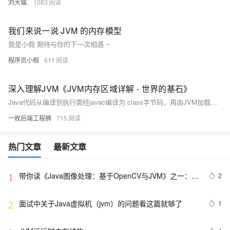
刘大猫.
1083
我们来说一说 JVM 的内存模型
我是小假 期待与你的下一次相遇 ~
程序员小假
611
深入理解JVM《JVM内存区域详解 - 世界的基石》
Java代码从编译到执行需经javac编译为.class字节码，再由JVM加载运行。JVM内存分为线程私有（程序计数器、虚拟机栈、本地方法栈）和线程共享（堆、方法区）区域，其中堆是GC主战场，方法区在JDK 8+演变为使用本地内存的元空间，直接内存则用于提升NIO性能，但可能引发OOM。
一枚后端工程狮
715
热门文章
最新文章
带你读《Java图像处理：基于OpenCV与JVM》之一：基
2
1
于JavaVM的OpenCV
面试中关于Java虚拟机（jvm）的问题看这篇就够了
1
2