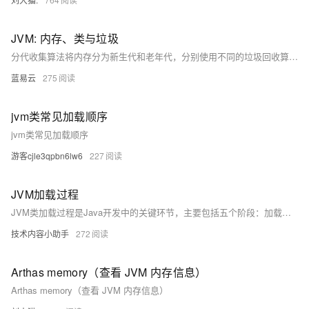
JVM: 内存、类与垃圾
分代收集算法将内存分为新生代和老年代，分别使用不同的垃圾回收算法。新生代对象使用复制算法，老年代对象使用标记-清除或标记-整理算法。
蓝易云
275
jvm类常见加载顺序
jvm类常见加载顺序
游客cjle3qpbn6lw6
227
JVM加载过程
JVM类加载过程是Java开发中的关键环节，主要包括五个阶段：加载、验证、准备、解析和初始化。加载阶段获取类的二进制字节流；验证确保字节码符合规范；准备为静态变量分配内存并默认初始化；解析将符号引用转为直接引用；初始化执行静态变量赋值和静态代码块。了解这一过程有助于深入理解Java程序运行机制，提升编程水平。
技术内容小助手
272
Arthas memory（查看 JVM 内存信息）
Arthas memory（查看 JVM 内存信息）