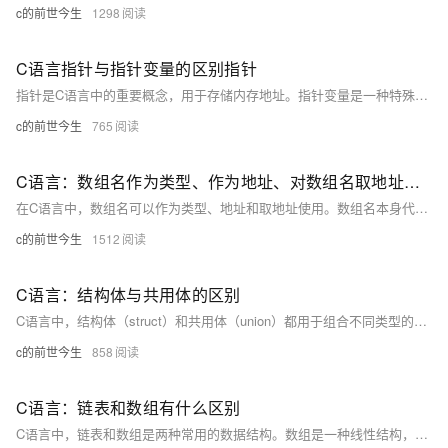
c的前世今生
1298
C语言指针与指针变量的区别指针
指针是C语言中的重要概念，用于存储内存地址。指针变量是一种特殊的变量，用于存放其他变量的内存地址，通过指针可以间接访问和修改该变量的值。指针与指针变量的主要区别在于：指针是一个泛指的概念，而指针变量是具体的实现形式。
c的前世今生
765
C语言：数组名作为类型、作为地址、对数组名取地址的区别
在C语言中，数组名可以作为类型、地址和取地址使用。数组名本身代表数组的首地址，作为地址时可以直接使用；作为类型时，用于声明指针或函数参数；取地址时，使用取地址符 (&)，得到的是整个数组的地址，类型为指向该类型的指针。
c的前世今生
1512
C语言：结构体与共用体的区别
C语言中，结构体（struct）和共用体（union）都用于组合不同类型的数据，但使用方式不同。结构体为每个成员分配独立的内存空间，而共用体的所有成员共享同一段内存，节省空间但需谨慎使用。
c的前世今生
858
C语言：链表和数组有什么区别
C语言中，链表和数组是两种常用的数据结构。数组是一种线性结构，元素在内存中连续存储，通过下标访问，适合随机访问且大小固定的情况。链表由一系列不连续的节点组成，每个节点存储数据和指向下一个节点的指针，适用于频繁插入和删除操作的场景，链表的大小可以动态变化。