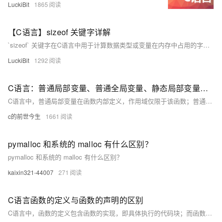
LuckiBit
1865
【C语言】sizeof 关键字详解
`sizeof` 关键字在C语言中用于计算数据类型或变量在内存中占用的字节数。它是一个编译时操作符，对性能没有影响。`sizeof` 可以用于基本数据类型、数组、结构体、指针等，了解和正确使用 `sizeof` 对于内存管理和调试程序非常重要。
LuckiBit
1292
C语言：普通局部变量、普通全局变量、静态局部变量、静态全局变量的区别
C语言中，普通局部变量在函数内部定义，作用域仅限于该函数；普通全局变量在所有函数外部定义，作用域为整个文件；静态局部变量在函数内部定义但生命周期为整个程序运行期；静态全局变量在所有函数外部定义，但仅在定义它的文件内可见。
c的前世今生
1661
pymalloc 和系统的 malloc 有什么区别？
pymalloc 和系统的 malloc 有什么区别？
kaixin321-44007
271
C语言函数的定义与函数的声明的区别
C语言中，函数的定义包含函数的实现，即具体执行的代码块；而函数的声明仅描述函数的名称、返回类型和参数列表，用于告知编译器函数的存在，但不包含实现细节。声明通常放在头文件中，定义则在源文件中。