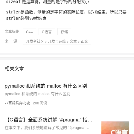
是运算符，测量的是
字符的分配大小
sizeof
是函数，测量的是
字符的实际长度
，以
结束，所以只要
strlen
\0
碰到
就结束
strlen
\0
文章标签：
C++
C语言
存储
来 源：
开发者社区
>
开发与运维
>
文章
> 正文
相关文章
pymalloc 和系统的 malloc 有什么区别
pymalloc 和系统的 malloc 有什么区别
八百标兵奔北坡
208
【C语言】全面系统讲解 `#pragma` 指令：从基本用法到高级应用
在本文中，我们系统地讲解了常见的 `#pragma` 指令，包括其基本用法、编译器支持情况、示例代码以及与传统方法的对比。`#pragma` 指令是一个强大的工具，可以帮助开发者精细控制编译器的行为，优化代码性能，避免错误，并确保跨平台兼容性。然而，使用这些指令时需要特别注意编译器的支持情况，因为并非所有的 `#pragma` 指令都能在所有编译器中得到支持。