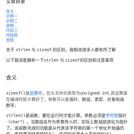
文章目录
含义
示例一
示例二
说明
代码三
代码四
总结
关于
与
的区别，我相信很多人都有所了解
strlen
sizeof
以下我深度解析一下
与
的区别和注意事项
strlen
sizeof
含义
是
运算符
，在头文件的类型为
,其运算值
sizeof()
unsigned int
在编译时就计算好了，参数可以是
指针、数组、类型、对象和函
数
等；
是函数，要在运行时才能计算。参数必须是
字符型
指针
strlen()
。当数组名作为参数传入时，实际上数组就退化为指针
（char*）
了。该函数完成的功能是从代表该字符串的第一个地址开始遍历
的，直到遇到结束符NULL。返回的长度大小不包括NULL。