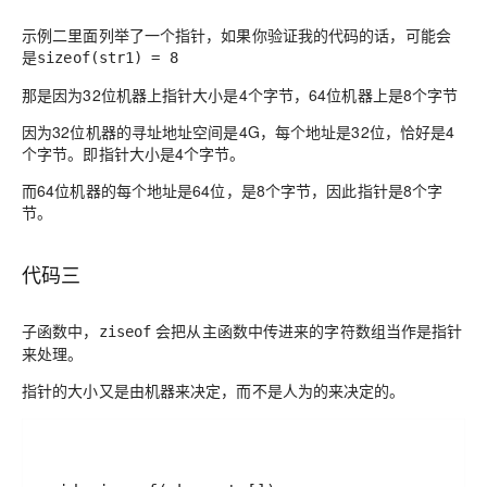
示例二里面列举了一个指针，如果你验证我的代码的话，可能会
是
sizeof(str1) = 8
那是因为32位机器上
指针大小是4个字节
，
64位机器上是8个字节
因为
32位机器的寻址地址空间是4G
，每个地址是32位，恰好是4
个字节。即指针大小是4个字节。
而
64位机器的每个地址是64位
，是8个字节，因此指针是8个字
节。
代码三
子函数中
，
会把
从主函数中传进来的字符数组当作是指针
ziseof
来处理
。
指针的大小又是由机器来决定，而不是人为的来决定的。