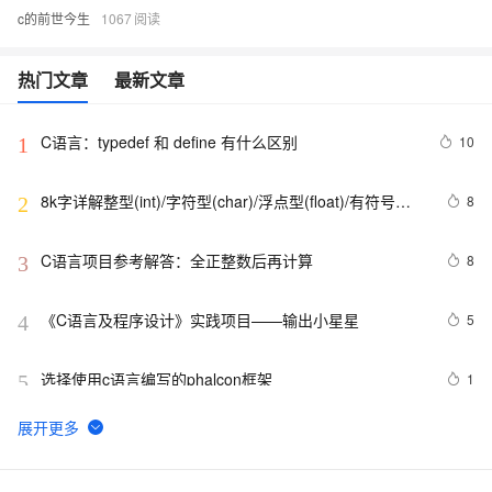
c的前世今生
1067
热门文章
最新文章
C语言：typedef 和 define 有什么区别
10
1
8k字详解整型(int)/字符型(char)/浮点型(float)/有符号
8
2
(signed)/无符号(unsigned)数据在内存中的存储【程序员
内功修炼/C语言】
C语言项目参考解答：全正整数后再计算
8
3
《C语言及程序设计》实践项目——输出小星星
5
4
选择使用c语言编写的phalcon框架
1
5
C与C++《精通Unix下C语言与项目实践》读书笔记（8）
3
6