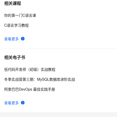
C语言杂谈——静态函数
4
7
相关课程
你的第一门C语言课
C语言例题5：
8
8
C语言学习教程
【C语言程序设计——函数】分数数列求和1（头歌实践
11
9
教学平台习题）【合集】
查看更多
【C语言基础篇】scanf（）函数详解
8
10
相关电子书
低代码开发师（初级）实战教程
冬季实战营第三期：MySQL数据库进阶实战
阿里巴巴DevOps 最佳实践手册
查看更多