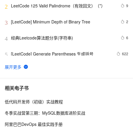
LeetCode 125 Valid Palindrome（有效回文）（*）
9
2
[LeetCode] Minimum Depth of Binary Tree
2
3
经典Leetcode算法题分享(字符串)
6
4
[LeetCode] Generate Parentheses 生成括号
622
5
LeetCode 209：最小长度的子数组 Minimum Size 
507
6
Subarray Sum
[LeetCode] Implement Stack using Queues 用队列来
708
7
相关电子书
实现栈
低代码开发师（初级）实战教程
[LeetCode] Shortest Word Distance
601
8
冬季实战营第三期：MySQL数据库进阶实战
[LeetCode] Nim Game
590
9
阿里巴巴DevOps 最佳实践手册