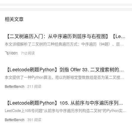
相关文章
【二叉树遍历入门：从中序遍历到层序与右视图】【LeetCode 热题100】94:二叉树的中序遍历、102:二叉树的层序遍历、199:二叉树的右视图（详细解析）（Go语言版）
本文详细解析了二叉树的三种经典遍历方式：中序遍历（94题）、层序遍历（102题）和右视图（199题）。通过递归与迭代实现中序遍历，深入理解深度优先搜索（DFS）；借助队列完成层序遍历和右视图，掌握广度优先搜索（BFS）。文章对比DFS与BFS的思维方式，总结不同遍历的应用场景，为后续构造树结构奠定基础。
飞川001
712
【Leetcode刷题Python】剑指 Offer 33. 二叉搜索树的后序遍历序列
本文提供了一种Python算法，用以判断给定整数数组是否为某二叉搜索树的后序遍历结果，通过识别根节点并递归验证左右子树的值是否满足二叉搜索树的性质。
BetterBench
211
【Leetcode刷题Python】105. 从前序与中序遍历序列构造二叉树
LeetCode上105号问题"从前序与中序遍历序列构造二叉树"的Python实现，通过递归方法根据前序和中序遍历序列重建二叉树。
BetterBench
391