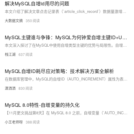
解决MySQL自增id用尽的问题
本文介绍了解决文章点击记录表（`article_click_record`）数据量激增问题的方案。由于用户量大，每天新增约400万条记录，导致表id接近溢出（2,100,000,000），且占用空间超320G。解决方案包括：1) 新建`article_click_record_new`表，将id类型改为BIGINT以避免溢出；2) 过渡阶段同时写入新旧表，待旧表id溢出后切换至新表；3) 定时清理过期数据或转移旧表内容。实现方式涉及修改相关接口和服务逻辑，确保业务平稳过渡。
大数据文摘
350
MySQL主键谁与争锋：MySQL为何钟爱自增主键ID+UUID？
本文深入探讨了在MySQL中使用自增类型主键的优势与局限性。自增主键通过保证数据的有序性和减少索引维护成本，提升了查询和插入性能，简化了数据库管理和维护，并提高了数据一致性。然而，在某些业务场景下，如跨表唯一性需求或分布式系统中，自增主键可能无法满足要求，且存在主键值易预测的安全风险。因此，选择主键类型时需综合考虑业务需求和应用场景。
栈江湖
637
MySQL自增ID耗尽应对策略：技术解决方案全解析
在数据库管理中，MySQL的自增ID（AUTO_INCREMENT）属性为表中的每一行提供了一个唯一的标识符。然而，当自增ID达到其最大值时，如何处理这一情况成为了数据库管理员和开发者必须面对的问题。本文将探讨MySQL自增ID耗尽的原因、影响以及有效的应对策略。
潇洒洒
830
MySQL 8.0特性-自增变量的持久化
【11月更文挑战第8天】在 MySQL 8.0 之前，自增变量（`AUTO_INCREMENT`）的行为在服务器重启后可能会发生变化，导致意外结果。MySQL 8.0 引入了自增变量的持久化特性，将其信息存储在数据字典中，确保重启后的一致性。这提高了开发和管理的稳定性，减少了主键冲突和数据不一致的风险。默认情况下，MySQL 8.0 启用了这一特性，但在升级时需注意行为变化。
小王老师呀
388