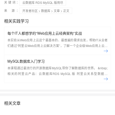
关键词：
云数据库 RDS MySQL 版用尽
来 源：
开发者社区
>
数据库
>
文章
> 正文
相关实践学习
每个IT人都想学的“Web应用上云经典架构”实战
本实验从Web应用上云这个最基本的、最普遍的需求出发，帮助IT从业者
们通过“阿里云Web应用上云解决方案”，了解一个企业级Web应用上云的
常见架构，了解如何构建一个高可用、可扩展的企业级应用架构。
MySQL数据库入门学习
本课程通过最流行的开源数据库MySQL带你了解数据库的世界。 &nbsp;
相关的阿里云产品：云数据库RDS MySQL 版 阿里云关系型数据库
RDS（Relational Database Service）是一种稳定可靠、可弹性伸缩的在
线数据库服务，提供容灾、备份、恢复、迁移等方面的全套解决方案，彻
底解决数据库运维的烦恼。 了解产品详
情:&nbsp;https://www.aliyun.com/product/rds/mysql&nbsp;
相关文章