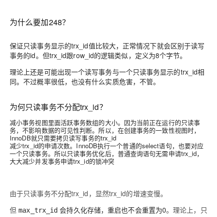
为什么要加248？
保证只读事务显示的trx_id值比较大，正常情况下就会区别于读写
事务的id。但trx_id跟row_id的逻辑类似，定义为8个字节。
理论上还是可能出现一个读写事务与一个只读事务显示的trx_id相
同。不过概率很低，也没有什么实质危害，不管。
为何只读事务不分配trx_id？
减小事务视图里面活跃事务数组的大小。因为当前正在运行的只读事
务，不影响数据的可见性判断。所以，在创建事务的一致性视图时，
InnoDB就只需要拷贝读写事务的trx_id
减少trx_id的申请次数。InnoDB执行一个普通的select语句，也要对应
一个只读事务。所以只读事务优化后，普通查询语句无需申请trx_id，
大大减少并发事务申请trx_id的锁冲突
由于只读事务不分配trx_id，显然trx_id的增速变慢。
但
会持久化存储，重启也不会重置为0
。理论上，只
max_trx_id