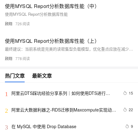
使用MYSQL Report分析数据库性能（中）
使用MYSQL Report分析数据库性能
顾翔
726
使用MYSQL Report分析数据库性能（上）
最终建议：当前系统是完美的读密集型负载模型，优化重点应放在减少行读取量和提高数据定位效率。通过索引优化、分区策略和内存缓存，预期可降低30%的CPU负载，同时保持100%的缓冲池命中率。建议每百万次查询后刷新统计信息以持续优化
顾翔
778
热门文章
最新文章
阿里云DTS踩坑经验分享系列｜如何使用DTS进行
15
1
MySQL->ClickHouse同步
阿里云大数据利器之-RDS迁移到Maxcompute实现动态
22
2
分区
在 MySQL 中使用 Drop Database
9
3