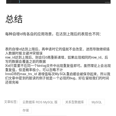
总结
每种自增id有各自的应用场景，在达到上限后的表现也不同：
表的自增id达到上限后，再申请时它的值就不会改变，进而导致继续插
入数据时报主键冲突错误
row_id达到上限后，则会归0再重新递增，如果出现相同的row_id，后
写的数据会覆盖之前的数据
Xid只需要不在同一个binlog文件中出现重复值即可。虽然理论上会出现
重复值，但是概率极小，可以忽略不计
InnoDB的max_trx_id 递增值每次MySQL重启都会被保存起来，所以我
们文章中提到的脏读的例子就是一个必现的bug，好在留给我们的时间
还很充裕
文章标签：
云数据库 RDS MySQL 版
关系型数据库
MySQL
存储