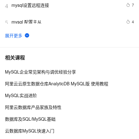
mysql设置远程连接
7
4
mysql 配置主从
4
5
mysql 更改root密码
5
6
PostgreSQL\MySQL比较
4
7
相关课程
MySQL企业常见架构与调优经验分享
Percona Server for MySQL 5.6.10-60.2发布
5
8
阿里云云原生数据仓库AnalyticDB MySQL版 使用教程
MySQL主从同步配置
5
9
MySQL实战进阶
mysql安装及常见设置
633
10
阿里云数据库产品家族及特性
数据库及SQL/MySQL基础
云数据库MySQL快速入门