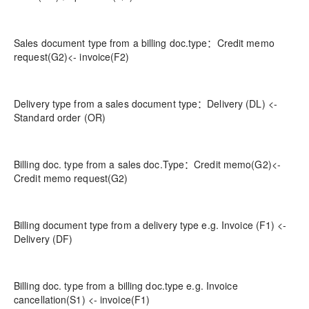
Sales document type from a billing doc.type：Credit memo
request(G2)<- invoice(F2)
Delivery type from a sales document type：Delivery (DL) <-
Standard order (OR)
Billing doc. type from a sales doc.Type：Credit memo(G2)<-
Credit memo request(G2)
Billing document type from a delivery type e.g. Invoice (F1) <-
Delivery (DF)
Billing doc. type from a billing doc.type e.g. Invoice
cancellation(S1) <- invoice(F1)