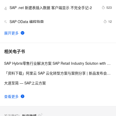
SAP .net 新建表插入数据 客户端显示 不完全手记-2
523
4
SAP OData 编程指南
12
5
SAP MM 计量单位EA的数量可以有小数点
9
6
[Step By Step]SAP HANA PAL多用户使用(单指数平滑法
3
7
相关电子书
SINGLESMOOTH)
SAP Hybris零售行业解决方案 SAP Retail Industry Solution with Hybris Portfolio
SAP Netweaver 'SAPHostControl' Service Remote 
609
8
Code Execution Vulnerability
「资料下载」阿里云 SAP 云化转型方案与案例分享 | 新品发布会92期
SAP 字符串金额带千分号，负号提前处理
7
9
大道至简 — SAP上云方案
SAP ABAP——OPEN SQL（二）【FOR ALL ENTRIES 
3
10
查看更多
IN 】
关注我们：
新浪微博