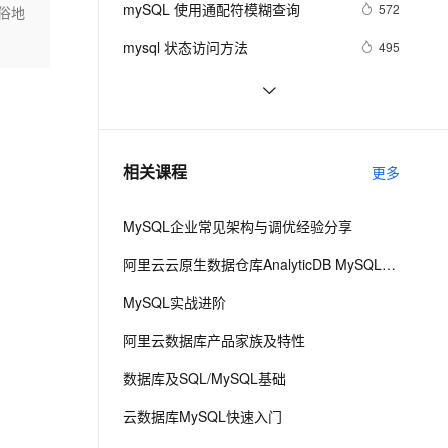
安全
mySQL 使用通配符模糊查询
我要投诉
e-1.1-I2V
Cosyvoice-V3-Flash
572
俗地
PolarDB
上云场景组合购
Milvus 弹性伸缩功能新增节
目录）
伴
漫剧创作，剧本、分镜、视频高效生成
100%兼容MySQL、PostgreSQL，兼容Oracle，支持集中和分布式
覆盖90%+业务场景，专享组合折扣价
点支持范围
畅自然，细节丰富
高表现力语音合成大模型，语音克隆听感自然
VPN
mysql 状态访问方法
495
ernetes 版 ACK
云聚AI 严选权益
AI 原生数据库服务发布
SSL 证书
MySQL怎么卸载干净
7
2V
Fun-ASR
，一键激活高效办公新体验
理容器应用的 K8s 服务
精选AI产品，从模型到应用全链提效
Agent 数据网关
文戏情感细腻自然，动作戏激烈拳拳到肉，实现更强表演能力
支持中英文自由切换，具备更强的噪声鲁棒性
堡垒机
mysql中按in中的数据排序
622
AI 用量加速计划
云原生数据库 PolarDB
防火墙
、识别商机，让客服更高效、服务更出色。
强烈推荐：MySQL十大必备管理工
新老同享，达量后返
Agentic Database 发布
634
相关课程
更多
具盘点
主机安全
应用
MySQL企业常见架构与调优经验分享
千问办公
NEW
AI 应用及服务市场
的智能体编程平台
一站式AI生产力平台
阿里云云原生数据仓库AnalyticDB MySQL版 使用教程
AI 应用
伶鹊
MySQL实战进阶
企业级人与Agent协作平台，接入和调度多个数字员工
智能客服平台，对话机器人、对话分析、智能外呼
大模型
阿里云数据库产品家族及特性
大模型服务平台百炼 - 全妙
自然语言处理
数据库及SQL/MySQL基础
应用创作平台
多模态内容创作工具，已接入 DeepSeek
数据标注
云数据库MySQL快速入门
机器学习