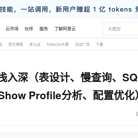
云市场
伙伴
服务
了解阿里云
践
官方博客
考认证
TIANCHI大赛
活动广场
下载
AI 特惠
数据与 API
成为产品伙伴
企业增值服务
最佳实践
价格计算器
AI 场景体
基础软件
产品伙伴合
阿里云认证
市场活动
配置报价
大模型
自助选配和估算价格
新方式
睿译宝，AI翻译排版一步到位
智启 AI 普惠权益
产品生态集成认证中心
企业支持计划
云上春晚
域名与网站
千问官方 MaaS 平台，为开发者和 Agent 而生，新用户赠送 1 亿 + tokens 额度
Qwen Aud
AI Coding
阿里云Maa
2026 阿里云
云服务器 E
为企业打
数据集
Windows
大模型认证
模型
NEW
NEW
由浅入深（表设计、慢查询、SQ
交付可用成果
值低价云产品抢先购
上传文档即自动完成翻译和格式还原
至高享 1亿+免费 tokens，加速 Al 应用落地
提供智能易用的域名与建站服务
智能编程，一键
安全可靠、
产品生态伙伴
专家技术服务
云上奥运之旅
弹性计算合作
阿里云中企出
手机三要素
宝塔 Linux
全部认证
价格优势
有专属领域专家
GLM-5.2：长任务时代开源旗舰模型
阿里云 OPC 创新助力计划
千问大模型
即刻拥有 DeepS
AI 电商营销
对象存储 O
大模型
产品生态伙伴工作台
企业增值服务台
云栖战略参考
云存储合作计
云栖大会
身份实名认证
CentOS
训练营
how Profile分析、配置优化
推动算力普惠，释放技术红利
最高返9万
多领域专家智能体,一键组建 AI 虚拟交付团队
快速构建应用程序和网站，即刻迈出上云第一步
至高百万元 Token 补贴，加速一人公司成长
多元化、高性能、安全可靠的大模型服务
真正可用的 1M 上下文,一次完成代码全链路开发
轻松解锁专属 Dee
从图文生成到
云上的中国
数据库合作计
活动全景
短信
Docker
图片和
站式影视创作平台
Hermes Agent，打造自进化智能体
Token Plan 模型订阅计划
数字证书管理服务（原SSL证书）
5 分钟轻松部署
AI 广告创作
无影云电脑
企业成长
NEW
信息公告
看见新力量
云网络合作计
OCR 文字识别
JAVA
证享300元代金券
可视化编排打通从文字构思到成片全链路闭环
全托管，含MySQL、PostgreSQL、SQL Server、MariaDB多引擎
自主进化，持久记忆，越用越聪明
Qwen3.8-Max 首发尝鲜，限时加量 10 倍，夜间低至2折
实现全站HTTPS，呈现可信的WEB访问
图文、视频一
随时随地安
魔搭 Mode
Kimi-K3
HappyHors
NEW
loud
服务实践
官网公告
金融模力时刻
Salesforce O
版
发票查验
全能环境
Claude Code + GStack 打造工程团队
千问办公，限时限量积分加倍
Qoder
低代码高效构
AI 建站
短信服务
型
NEW
作计划
Kimi 最新旗舰模型，长程编程与推理利器
让文字生成流
计划
创新中心
魔搭 ModelSc
健康状态
理服务
让AI从“聊天伙伴”进化为能干活的“数字员工”
安装技能 GStack，拥有专属 AI 工程团队
你的AI工作搭子，覆盖日常办公高频场景
面向真实软件的智能体编程平台
0 代码专业建
客户案例
天气预报查询
操作系统
态合作计划