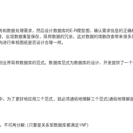
务和数据处理需求，然后设计数据库的E-R模型图，确认需求信息的正确
合理，出现数据重复保存，简称数据的冗余，这对数据的增删改查带来很多
构进行审核图纸是否设计合理一样。
则业界简称数据库的范式。数据库范式为数据库的设计、开发提供了一个
中，为了更好地应用三个范式，就必须通俗地理解三个范式(通俗地理解
，不可再分解; (只要是关系型数据库都满足1NF)