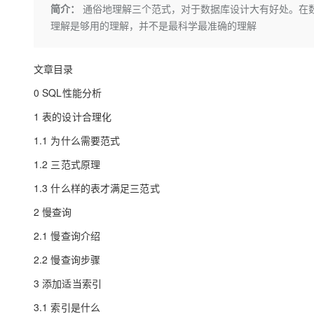
存储
天池大赛
Qwen3.7-Plus
简介：
通俗地理解三个范式，对于数据库设计大有好处。在
云解析DNS
解决方案免费试用 新老
电子合同
理解是够用的理解，并不是最科学最准确的理解
最高领取价值200元试用
能看、能想、能动手的多模
安全
网络与CDN
AI 算法大赛
畅捷通
大数据开发治理平台 Data
AI 产品 免费试用
网络
安全
云开发大赛
Qwen3-VL-Plus
Tableau 订阅
文章目录
1亿+ 大模型 tokens 和 
可观测
入门学习赛
中间件
AI空中课堂在线直播课
0 SQL性能分析
云防火墙
140+云产品 免费试用
上云与迁云
云原生的云上边界网络安全
产品新客免费试用，最长1
数据库
1 表的设计合理化
生态解决方案
大模型服务
企业出海
1.1 为什么需要范式
大模型ACA认证体验
大数据计算
助力企业全员 AI 认知与能
行业生态解决方案
1.2 三范式原理
千问AI平台-Token Plan
政企业务
媒体服务
开发者生态解决方案
1.3 什么样的表才满足三范式
企业服务与云通信
千问AI平台-模型体验
AI 开发和 AI 应用解决
2 慢查询
在线体验全尺寸、多种模态
域名与网站
2.1 慢查询介绍
Happy 系列大模型
终端用户计算
2.2 慢查询步骤
3 添加适当索引
Serverless
3.1 索引是什么
开发工具