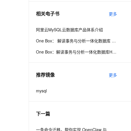
相关电子书
更多
息提取
与 AI 智能体进行实时音视频通话
从文本、图片、视频中提取结构化的属性信息
构建支持视频理解的 AI 音视频实时通话应用
阿里云MySQL云数据库产品体系介绍
t.diy 一步搞定创意建站
构建大模型应用的安全防护体系
One Box： 解读事务与分析一体化数据库 HybridDB for MySQL
通过自然语言交互简化开发流程,全栈开发支持
通过阿里云安全产品对 AI 应用进行安全防护
One Box：解读事务与分析一体化数据库HybridDB for MySQL
推荐镜像
更多
mysql
下一篇
一条命令迁移，帮你实现 OpenClaw 与