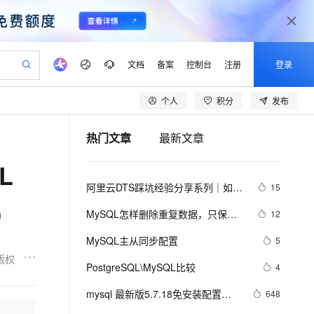
文档
备案
控制台
注册
登录
个人
积分
发布
验
作计划
器
AI 活动
专业服务
服务伙伴合作计划
开发者社区
加入我们
产品动态
服务平台百炼
阿里云 OPC 创新助力计划
热门文章
最新文章
一站式生成采购清单，支持单品或批量购买
io：打造专属 AI 语音助手
S产品伙伴计划（繁花）
峰会
CS
造的大模型服务与应用开发平台
一句话生成原生可编辑精美 PPT 文稿
AI 生产力先锋
Al MaaS 服务伙伴赋能合作
域名
博文
Careers
至高可申请百万元
Qwen3.8-Max 模型上线
L
开启高性价比 AI 编程新体验
弹性可伸缩的云计算服务
Qwen-Audio-3.0-Realtime 端到端实时语音角色扮演
输入一句话想法, 轻松生成专业的 PPT
先锋实践拓展 AI 生产力的边界
Token 补贴，五大权
计划
海大会
伙伴信用分合作计划
商标
问答
社会招聘
阿里云DTS踩坑经验分享系列｜如何
15
益加速 OPC 成功
eek-V4-Pro
SS
一键部署幻兽帕鲁游戏服务器
飞天发布时刻
HOT
Open Search 向量检索版支
划
备案
电子书
校园招聘
使用DTS进行MySQL->ClickHouse同
）
pSeek-V4-Pro
视频创作，一键激活电商全链路生产力
稳定、安全、高性价比、高性能的云存储服务
一键购买专属联机服务器，轻松开启游戏
所见，即是所愿
持视频检索 Pipeline 功能
更多支持
MySQL怎样删除重复数据，只保留
12
步
划
公司注册
镜像站
视频生成
语音识别与合成
一条？
专属 QwenPaw
漫剧工坊：一站式动画创作平台
AI 实训营
HOT
应用身份服务 (IDaaS)
MySQL主从同步配置
5
合作伙伴培训与认证
划
上云迁移
站生成，高效打造优质广告素材
全接入的云上超级电脑
从聊天伙伴进化为能主动干活的本地数字员工
快速生产连贯的高质量长漫剧
从基础到进阶，Agent 创客手把手教你
OpenClaw 管理能力上线
版权
lScope
我要反馈
e-1.1-T2V
Qwen3-TTS-Flash
PostgreSQL\MySQL比较
4
查询合作伙伴
n Alibaba Cloud ISV 合作
代维服务
建企业门户网站
10 分钟搭建微信、支付宝小程序
MaxCompute MaxFrame 提
畅细腻的高质量视频
离线语音合成大模型，多语言方言自适应，低延迟高稳定
创新加速
mysql 最新版5.7.18免安装配置指
ope
登录合作伙伴管理后台
648
我要建议
站，无忧落地极速上线
以可视化方式快速构建移动和 PC 门户网站
国内短信简单易用，安全可靠，秒级触达，全球覆盖200+国家和地区。
高效部署网站，快速应用到小程序
供自动弹性内存功能
南（不是exe哦，下载完后没有data