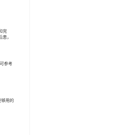
和完
后患，
可参考
是够用的