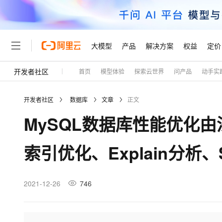
大模型
产品
解决方案
权益
定价
开发者社区
首页
模型体验
探索云世界
问产品
动手实
大模型
产品
解决方案
权益
定价
云市场
伙伴
服务
了解阿里云
精选产品
精选解决方案
普惠上云
产品定价
精选商城
成为销售伙伴
售前咨询
为什么选择阿里云
千问AI平台
开发者社区
数据库
文章
正文
了解云产品的定价详情
大模型服务平台百炼
千问办公，解锁你的工作
普惠上云 官方力荐
分销伙伴
在线服务
网站建设
什么是云计算
大
MySQL数据库性能优化
大模型服务与应用平台
企业级Agent产品，直接
云服务器38元/年起，超
咨询伙伴
多端小程序
技术领先
云上成本管理
售后服务
轻量应用服务器
Agency Agents：拥
官方推荐返现计划
大模型
精选产品
精选解决方案
Salesforce 国际版订阅
稳定可靠
索引优化、Explain分析、S
管理和优化成本
推荐新用户得奖励，单订单
销售伙伴合作计划
自助服务
友盟天域
安全合规
人工智能与机器学习
AI
文本生成
云数据库 RDS
HappyHorse 打造一
云工开物
无影生态合作计划
在线服务
观测云
分析师报告
高校专属算力普惠，学生认
计算
互联网应用开发
2021-12-26
746
Qwen3.8-Max
HOT
Salesforce On Alibaba C
工单服务
Tuya 物联网平台阿里云
研究报告与白皮书
人工智能平台 PAI
快速拥有专属 OpenClaw
大模
Consulting Partner 合
大数据
容器
智能体时代全能旗舰模型
免费试用
短信专区
一站式AI开发、训练和推
蓝凌 OA
AI 大模型销售与服务生
现代化应用