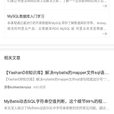
们通过“阿里云Web应用上云解决方案”，了解一个企业级Web应用上云的
常见架构，了解如何构建一个高可用、可扩展的企业级应用架构。
MySQL数据库入门学习
本课程通过最流行的开源数据库MySQL带你了解数据库的世界。 &nbsp;
相关的阿里云产品：云数据库RDS MySQL 版 阿里云关系型数据库
RDS（Relational Database Service）是一种稳定可靠、可弹性伸缩的在
线数据库服务，提供容灾、备份、恢复、迁移等方面的全套解决方案，彻
底解决数据库运维的烦恼。 了解产品详
情:&nbsp;https://www.aliyun.com/product/rds/mysql&nbsp;
相关文章
【YashanDB知识库】解决mybatis的mapper文件sql语句结尾加分号";"报错
【YashanDB知识库】解决mybatis的mapper文件sql语句结尾加分号";"报错
游客kufrkwrbkmpsa
645
MyBatis动态SQL字符串空值判断，这个细节99%的程序员都踩过坑！
本文深入探讨了MyBatis动态SQL中字符串参数判空的常见问题。通过具体案例分析，对比了`name != null and name != &#39;&#39;`与`name != null and name != &#39; &#39;`两种写法的差异，指出后者可能引发逻辑混乱。为避免此类问题，建议在后端对参数进行预处理（如trim去空格），简化MyBatis判断逻辑，提升代码健壮性与可维护性。细节决定成败，严谨处理参数判空是写出高质量代码的关键。