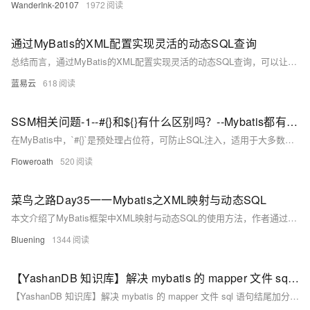
WanderInk-20107
1972
通过MyBatis的XML配置实现灵活的动态SQL查询
总结而言，通过MyBatis的XML配置实现灵活的动态SQL查询，可以让开发者以声明式的方式构建SQL语句，既保证了SQL操作的灵活性，又简化了代码的复杂度。这种方式可以显著提高数据库操作的效率和代码的可维护性。
蓝易云
618
SSM相关问题-1--#{}和${}有什么区别吗？--Mybatis都有哪些动态sql？能简述一下动 态sql的执行原理吗？--Spring支持的几种bean的作用域 Scope
在MyBatis中，`#{}`是预处理占位符，可防止SQL注入，适用于大多数参数传递场景；而`${}`是直接字符串替换，不安全，仅用于动态表名、列名等特殊场景。二者在安全性、性能及使用场景上有显著区别。
Floweroath
520
菜鸟之路Day35一一Mybatis之XML映射与动态SQL
本文介绍了MyBatis框架中XML映射与动态SQL的使用方法，作者通过实例详细解析了XML映射文件的配置规范，包括namespace、id和resultType的设置。文章还对比了注解与XML映射的优缺点，强调复杂SQL更适合XML方式。在动态SQL部分，重点讲解了`&lt;if&gt;`、`&lt;where&gt;`、`&lt;set&gt;`、`&lt;foreach&gt;`等标签的应用场景，如条件查询、动态更新和批量删除，并通过代码示例展示了其灵活性与实用性。最后，通过`&lt;sql&gt;`和`&lt;include&gt;`实现代码复用，优化维护效率。
Bluening
1344
【YashanDB 知识库】解决 mybatis 的 mapper 文件 sql 语句结尾加分号";"报错
【YashanDB 知识库】解决 mybatis 的 mapper 文件 sql 语句结尾加分号";"报错