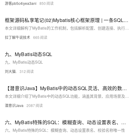
游客pb5c4iyea3ani
850
框架源码私享笔记(02)Mybatis核心框架原理 | 一条SQL透析核心组件功能特性
本文详细解构了MyBatis的工作机制，包括解析配置、创建连接、执行SQL、结果封装和关闭连接等步骤。文章还介绍了MyBatis的五大核心功能特性：支持动态SQL、缓存机制（一级和二级缓存）、插件扩展、延迟加载和SQL注解，帮助读者深入了解其高效灵活的设计理念。
拉丁解牛说技术
665
九、MyBatis动态SQL
九、MyBatis动态SQL
刘大猫.
312
【潜意识Java】MyBatis中的动态SQL灵活、高效的数据库查询以及深度总结
本文详细介绍了MyBatis中的动态SQL功能，涵盖其背景、应用场景及实现方式。
潜意识Java
2087
六、MyBatis特殊的SQL：模糊查询、动态设置表名、校验名称唯一性
六、MyBatis特殊的SQL：模糊查询、动态设置表名、校验名称唯一性