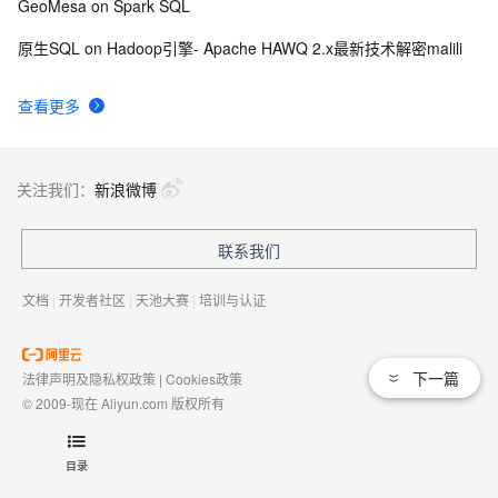
GeoMesa on Spark SQL
原生SQL on Hadoop引擎- Apache HAWQ 2.x最新技术解密malili
查看更多
关注我们：
新浪微博
联系我们
文档
|
开发者社区
|
天池大赛
|
培训与认证
下一篇
法律声明及隐私权政策
|
Cookies政策
© 2009-现在 Aliyun.com 版权所有
增值电信业务经营许可证：
浙B2-20080101
域名注册服务机构许可：
浙D3-20210002
目录
浙公网安备 33010602009975号
浙B2-20080101-4