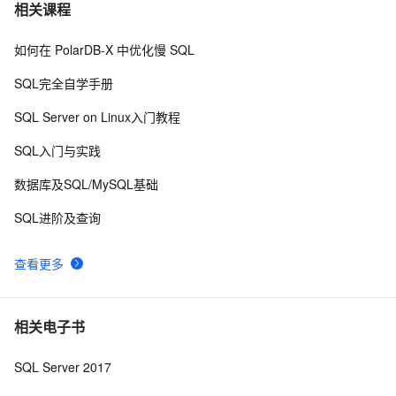
SQL Server和Oracle的常用函数对比 (转)
573
7
相关课程
如何在 PolarDB-X 中优化慢 SQL
Flink SQL 中动态修改 DDL 的属性
2
8
SQL完全自学手册
SQL Server Alert发送告警邮件少了的原因
2
9
SQL Server on Linux入门教程
Sql结构修改
442
10
SQL入门与实践
数据库及SQL/MySQL基础
SQL进阶及查询
查看更多
相关电子书
SQL Server 2017