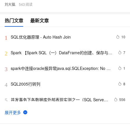
刘大猫.
543
热门文章
最新文章
SQL优化器原理 - Auto Hash Join
10
1
Spark 【Spark SQL（一）DataFrame的创建、保存与基
7
2
本操作】
spark中连接oracle报异常java.sql.SQLException: No 
1
3
suitable driver
SQL2005行转列
8
4
并发事务下各数据库外部表现实测之一（SQL Server
556
5
篇）
sql server 索引阐述系列二 索引存储结构
3
6