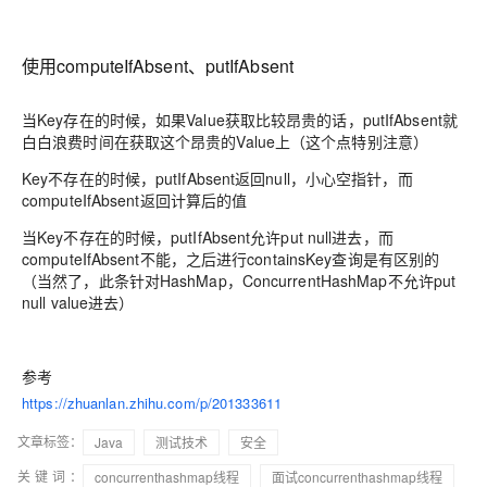
使用computeIfAbsent、putIfAbsent
当Key存在的时候，如果Value获取比较昂贵的话，putIfAbsent就
白白浪费时间在获取这个昂贵的Value上（这个点特别注意）
Key不存在的时候，putIfAbsent返回null，小心空指针，而
computeIfAbsent返回计算后的值
当Key不存在的时候，putIfAbsent允许put null进去，而
computeIfAbsent不能，之后进行containsKey查询是有区别的
（当然了，此条针对HashMap，ConcurrentHashMap不允许put
null value进去）
参考
https://zhuanlan.zhihu.com/p/201333611
文章标签：
Java
测试技术
安全
关键词：
concurrenthashmap线程
面试concurrenthashmap线程