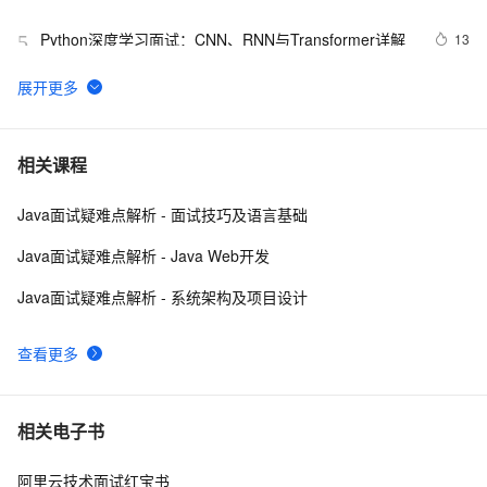
Python深度学习面试：CNN、RNN与Transformer详解
13
5
机器学习面试笔试知识点-贝叶斯网络(Bayesian 
5
6
Network) 、马尔科夫(Markov) 和主题模型(T M)1
10年Java面试总结：Java程序员面试必备的面试技巧
5
7
相关课程
Java面试疑难点解析 - 面试技巧及语言基础
给面试官上一课：HTTPS是先进行TCP三次握手，再进
17
8
行TLS四次握手
Java面试疑难点解析 - Java Web开发
揭秘CSS布局神器：vw/vh、rem、%与px大PK，掌握它
6
9
Java面试疑难点解析 - 系统架构及项目设计
们，让你的网页设计秒变高大上，面试难题迎刃而解！
Google 历年笔试面试30题
558
10
查看更多
相关电子书
阿里云技术面试红宝书