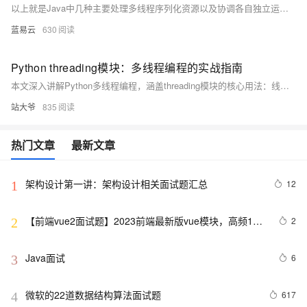
以上就是Java中几种主要处理多线程序列化资源以及协调各自独立运行但需相互配合以完成任务threads 的技术手段与策略。正确应用上述技术将大大增强你程序稳定性与效率同时也降低bug出现率因此深刻理解每项技术背后理论至关重要.
蓝易云
630
Python threading模块：多线程编程的实战指南
本文深入讲解Python多线程编程，涵盖threading模块的核心用法：线程创建、生命周期、同步机制（锁、信号量、条件变量）、线程通信（队列）、守护线程与线程池应用。结合实战案例，如多线程下载器，帮助开发者提升程序并发性能，适用于I/O密集型任务处理。
站大爷
835
热门文章
最新文章
架构设计第一讲：架构设计相关面试题汇总
12
1
【前端vue2面试题】2023前端最新版vue模块，高频17
2
2
问(上)
Java面试
6
3
微软的22道数据结构算法面试题
617
4