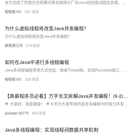
本文总结了阿里巴巴和腾讯等互联网大厂的Java校招面试题及答案，涵盖Java基础、多线程、集合框架、数据库、Spring与MyBatis框架等内容。从数据类型、面向对象特性到异常处理，从线程安全到SQL优化，再到IOC原理与MyBatis结果封装，全面梳理常见考点。通过详细解析，帮助求职者系统掌握Java核心知识，为校招做好充分准备。资源链接：[点击下载](https://pan.quark.cn/s/14fcf913bae6)。
啦啦啦191
597
为什么虚拟线程将改变Java并发编程？
为什么虚拟线程将改变Java并发编程？
欲揽西江月
518
如何在Java中进行多线程编程
Java多线程编程常用方式包括：继承Thread类、实现Runnable接口、Callable接口（可返回结果）及使用线程池。推荐线程池以提升性能，避免频繁创建线程。结合同步与通信机制，可有效管理并发任务。
啦啦啦191
339
【高薪程序员必看】万字长文拆解Java并发编程！(9-2)：并发工具-线程池
🌟 ​大家好，我是摘星！​ 🌟今天为大家带来的是并发编程中的强力并发工具-线程池，废话不多说让我们直接开始。
pickstar-33775
460
Java多线程编程：实现线程间数据共享机制