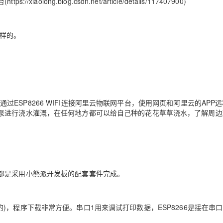
ng.blog.csdn.net/article/details/117407900)
一样的。
可以通过ESP8266 WIFI连接阿里云物联网平台，使用网页和阿里云的APP
泵进行浇水灌溉，在任何地方都可以给自己种的花花草草浇水，了解周边
都是采用小熊派开发板的配套套件完成。
6实现的)，程序下载非常方便。串口1用来调试打印数据，ESP8266是接在串口