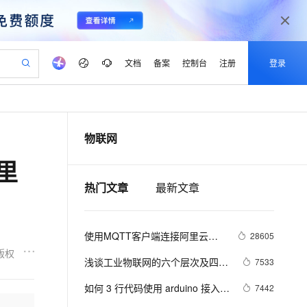
文档
备案
控制台
注册
登录
验
作计划
器
AI 活动
专业服务
服务伙伴合作计划
开发者社区
加入我们
产品动态
服务平台百炼
阿里云 OPC 创新助力计划
物联网
一站式生成采购清单，支持单品或批量购买
io：打造专属 AI 语音助手
S产品伙伴计划（繁花）
峰会
CS
造的大模型服务与应用开发平台
一句话生成原生可编辑精美 PPT 文稿
AI 生产力先锋
Al MaaS 服务伙伴赋能合作
域名
博文
Careers
至高可申请百万元
Qwen3.8-Max 模型上线
里
开启高性价比 AI 编程新体验
弹性可伸缩的云计算服务
Qwen-Audio-3.0-Realtime 端到端实时语音角色扮演
输入一句话想法, 轻松生成专业的 PPT
先锋实践拓展 AI 生产力的边界
Token 补贴，五大权
计划
海大会
伙伴信用分合作计划
商标
问答
社会招聘
热门文章
最新文章
益加速 OPC 成功
eek-V4-Pro
SS
一键部署幻兽帕鲁游戏服务器
飞天发布时刻
HOT
Open Search 向量检索版支
划
备案
电子书
校园招聘
pSeek-V4-Pro
视频创作，一键激活电商全链路生产力
稳定、安全、高性价比、高性能的云存储服务
一键购买专属联机服务器，轻松开启游戏
所见，即是所愿
持视频检索 Pipeline 功能
更多支持
划
公司注册
镜像站
视频生成
语音识别与合成
专属 QwenPaw
漫剧工坊：一站式动画创作平台
AI 实训营
HOT
应用身份服务 (IDaaS)
使用MQTT客户端连接阿里云
28605
合作伙伴培训与认证
划
上云迁移
站生成，高效打造优质广告素材
全接入的云上超级电脑
从聊天伙伴进化为能主动干活的本地数字员工
快速生产连贯的高质量长漫剧
从基础到进阶，Agent 创客手把手教你
OpenClaw 管理能力上线
MQTT服务器
版权
lScope
我要反馈
e-1.1-T2V
Qwen3-TTS-Flash
浅谈工业物联网的六个层次及四大
7533
查询合作伙伴
n Alibaba Cloud ISV 合作
代维服务
建企业门户网站
10 分钟搭建微信、支付宝小程序
MaxCompute MaxFrame 提
关键元素
畅细腻的高质量视频
离线语音合成大模型，多语言方言自适应，低延迟高稳定
创新加速
ope
如何 3 行代码使用 arduino 接入阿
登录合作伙伴管理后台
我要建议
7442
站，无忧落地极速上线
以可视化方式快速构建移动和 PC 门户网站
国内短信简单易用，安全可靠，秒级触达，全球覆盖200+国家和地区。
高效部署网站，快速应用到小程序
供自动弹性内存功能
里云物联网平台