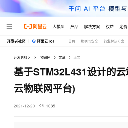
大模型
产品
解决方案
权益
定价
开发者社区
首页
物联网安全
行业解决方案
大模型
产品
解决方案
权益
定价
云市场
伙伴
服务
了解阿里云
精选产品
精选解决方案
普惠上云
产品定价
精选商城
成为销售伙伴
售前咨询
为什么选择阿里云
千问AI平台
开发者社区
物联网
文章
正文
了解云产品的定价详情
大模型服务平台百炼
千问办公，解锁你的工作
普惠上云 官方力荐
分销伙伴
在线服务
网站建设
什么是云计算
大
基于STM32L431设计的云
大模型服务与应用平台
企业级Agent产品，直接
云服务器38元/年起，超
咨询伙伴
多端小程序
技术领先
云上成本管理
售后服务
轻量应用服务器
Agency Agents：拥
官方推荐返现计划
大模型
精选产品
精选解决方案
Salesforce 国际版订阅
稳定可靠
云物联网平台)
管理和优化成本
推荐新用户得奖励，单订单
销售伙伴合作计划
自助服务
友盟天域
安全合规
人工智能与机器学习
AI
文本生成
云数据库 RDS
HappyHorse 打造一
云工开物
无影生态合作计划
在线服务
观测云
分析师报告
高校专属算力普惠，学生认
计算
互联网应用开发
2021-12-20
1085
Qwen3.8-Max
HOT
Salesforce On Alibaba C
工单服务
Tuya 物联网平台阿里云
研究报告与白皮书
人工智能平台 PAI
快速拥有专属 OpenClaw
大模
Consulting Partner 合
大数据
容器
智能体时代全能旗舰模型
免费试用
短信专区
一站式AI开发、训练和推
蓝凌 OA
AI 大模型销售与服务生
现代化应用