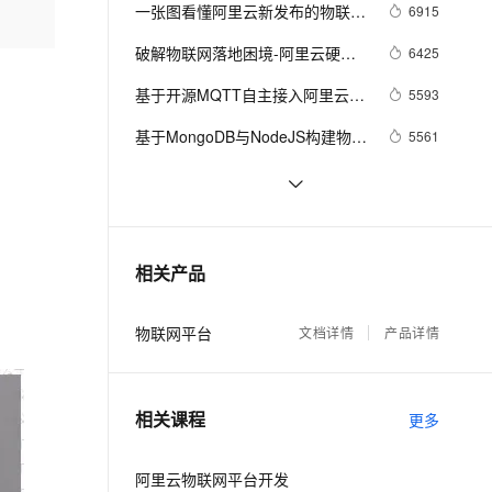
安全
我要投诉
e-1.1-I2V
Cosyvoice-V3-Flash
一张图看懂阿里云新发布的物联网
6915
PolarDB
上云场景组合购
Milvus 弹性伸缩功能新增节
伴
设备上云神器——HiTSDB + IoT套
漫剧创作，剧本、分镜、视频高效生成
100%兼容MySQL、PostgreSQL，兼容Oracle，支持集中和分布式
覆盖90%+业务场景，专享组合折扣价
点支持范围
畅自然，细节丰富
高表现力语音合成大模型，语音克隆听感自然
VPN
破解物联网落地困境-阿里云硬件
6425
件
接入最佳实践
ernetes 版 ACK
云聚AI 严选权益
AI 原生数据库服务发布
SSL 证书
基于开源MQTT自主接入阿里云
2V
Fun-ASR
5593
，一键激活高效办公新体验
理容器应用的 K8s 服务
精选AI产品，从模型到应用全链提效
Agent 数据网关
IoT平台（总）
文戏情感细腻自然，动作戏激烈拳拳到肉，实现更强表演能力
支持中英文自由切换，具备更强的噪声鲁棒性
堡垒机
基于MongoDB与NodeJS构建物联
5561
AI 用量加速计划
云原生数据库 PolarDB
网系统
防火墙
、识别商机，让客服更高效、服务更出色。
新老同享，达量后返
Agentic Database 发布
NodeMCU快速上云集锦
4935
主机安全
应用
GPRS模组通过MQTT和阿里云服
4490
务器通讯
千问办公
NEW
【云栖大会】阿里云发布Link物联
4224
AI 应用及服务市场
相关产品
的智能体编程平台
一站式AI生产力平台
网平台 将智能赋予物联网
AI 应用
伶鹊
物联网平台
文档详情
产品详情
企业级人与Agent协作平台，接入和调度多个数字员工
智能客服平台，对话机器人、对话分析、智能外呼
大模型
大模型服务平台百炼 - 全妙
自然语言处理
相关课程
应用创作平台
多模态内容创作工具，已接入 DeepSeek
更多
数据标注
机器学习
阿里云物联网平台开发