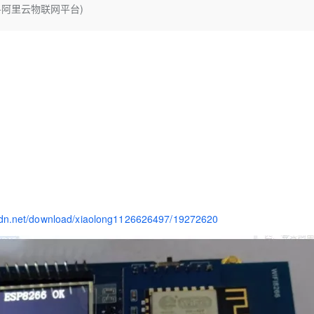
Deepseek-v4-pro
HappyHors
6+阿里云物联网平台)
同享
万小智 AI 建站低至 15元/月
Qoder CN
AI 短剧/漫剧
云原生数据库 
快递物流查询
WordPress
成为服务伙
高校合作
点，立即开启云上创新
覆盖公网/内网、递归/权威、移动APP等全场景解析服务
送.CN域名，送备案服务码
基于千问大模型等，支持代码智能生成、研发智能问答
AI助力短剧
态智能体模型
旗舰 MoE 大模型，百万上下文与顶尖推理能力
图生视频，流
Ubuntu
服务生态伙伴
云工开物
企业应用
Works
Night Plan 支持 Qwen 3.8-Max
云原生大数据计算服务 MaxCompute
AI 办公
容器服务 Kub
NEW
GLM-5.2
Wan2.7-T
Red Hat
30+ 款产品免费体验
Data Agent 驱动的一站式 Data+AI 开发治理平台
夜间 5 折，Qwen/Meoo/TokenPlan 客户专享
面向分析的企业级SaaS模式云数据仓库
AI智能应用
提供一站式管
科研合作
视觉 Coding、空间感知、多模态思考等全面升级
1M上下文，专为长程任务能力而生
ERP
堂（旗舰版）
SUSE
智能客服
CRM
防护产品
2个月
自动承接线索
建站小程序
OA 办公系统
AI 应用构建
大模型原生
力提升
财税管理
模板建站
Qoder
大模型服务平台百炼-应用模版
HOT
NEW
面向真实软件
个人版上线、团队版降价；千问3.8-Max首发发尝鲜
丰富多元化的应用模版和解决方案
400电话
定制建站
万有无界
大模型服务平台百炼-智能体
方案
广告营销
模板小程序
sdn.net/download/xiaolong1126626497/19272620
的模型效果
灵活可视化地构建企业级 Agent
定制小程序
秒悟
人工智能平台 PAI
APP 开发
云端极速 AI 
新一代 AI 视频生成模型，深度适配广告营销等场景
AI Native 的算法工程平台，一站式完成建模、训练、推理服务部署
建站系统