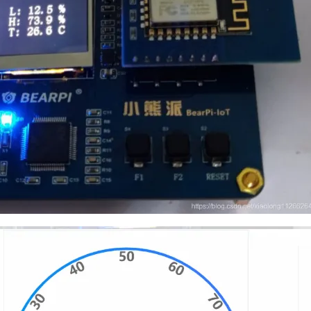
AI 应用
10分钟微调：让0.6B模型媲美235B模
多模态数据信
型
依托云原生高可用架构,实现Dify私有化部署
用1%尺寸在特定领域达到大模型90%以上效果
一个 AI 助手
超强辅助，Bol
即刻拥有 DeepSeek-R1 满血版
在企业官网、通讯软件中为客户提供 AI 客服
多种方案随心选，轻松解锁专属 DeepSeek