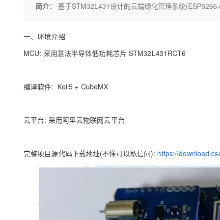
存储
天池大赛
Qwen3.7-Plus
简介：
基于STM32L431设计的云端绿化管理系统(ESP826
云解析DNS
解决方案免费试用 新老
电子合同
最高领取价值200元试用
能看、能想、能动手的多模
安全
网络与CDN
AI 算法大赛
畅捷通
一、环境介绍
大数据开发治理平台 Data
AI 产品 免费试用
网络
安全
云开发大赛
Qwen3-VL-Plus
Tableau 订阅
1亿+ 大模型 tokens 和 
MCU: 采用意法半导体低功耗芯片 STM32L431RCT6
可观测
入门学习赛
中间件
AI空中课堂在线直播课
云防火墙
140+云产品 免费试用
上云与迁云
云原生的云上边界网络安全
产品新客免费试用，最长1
数据库
编译软件: Keil5 + CubeMX
生态解决方案
大模型服务
企业出海
大模型ACA认证体验
大数据计算
助力企业全员 AI 认知与能
行业生态解决方案
千问AI平台-Token Plan
政企业务
云平台: 采用阿里云物联网云平台
媒体服务
开发者生态解决方案
企业服务与云通信
千问AI平台-模型体验
AI 开发和 AI 应用解决
完整项目源代码下载地址(不懂可以私信问):
https://download.c
在线体验全尺寸、多种模态
域名与网站
Happy 系列大模型
终端用户计算
Serverless
开发工具