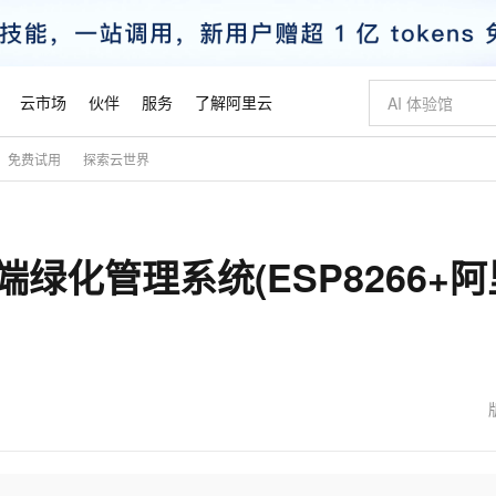
云市场
伙伴
服务
了解阿里云
免费试用
探索云世界
AI 特惠
数据与 API
成为产品伙伴
企业增值服务
最佳实践
价格计算器
AI 场景体
基础软件
产品伙伴合
阿里云认证
市场活动
配置报价
大模型
自助选配和估算价格
新方式
睿译宝，AI翻译排版一步到位
智启 AI 普惠权益
产品生态集成认证中心
企业支持计划
云上春晚
域名与网站
千问官方 MaaS 平台，为开发者和 Agent 而生，新用户赠送 1 亿 + tokens 额度
Qwen Aud
AI Coding
阿里云Maa
2026 阿里云
云服务器 E
为企业打
数据集
Windows
大模型认证
模型
NEW
NEW
端绿化管理系统(ESP8266+阿
交付可用成果
值低价云产品抢先购
上传文档即自动完成翻译和格式还原
至高享 1亿+免费 tokens，加速 Al 应用落地
提供智能易用的域名与建站服务
智能编程，一键
安全可靠、
产品生态伙伴
专家技术服务
云上奥运之旅
弹性计算合作
阿里云中企出
手机三要素
宝塔 Linux
全部认证
价格优势
有专属领域专家
GLM-5.2：长任务时代开源旗舰模型
阿里云 OPC 创新助力计划
千问大模型
即刻拥有 DeepS
AI 电商营销
对象存储 O
大模型
产品生态伙伴工作台
企业增值服务台
云栖战略参考
云存储合作计
云栖大会
身份实名认证
CentOS
训练营
推动算力普惠，释放技术红利
最高返9万
多领域专家智能体,一键组建 AI 虚拟交付团队
快速构建应用程序和网站，即刻迈出上云第一步
至高百万元 Token 补贴，加速一人公司成长
多元化、高性能、安全可靠的大模型服务
真正可用的 1M 上下文,一次完成代码全链路开发
轻松解锁专属 Dee
从图文生成到
云上的中国
数据库合作计
活动全景
短信
Docker
图片和
站式影视创作平台
Hermes Agent，打造自进化智能体
Token Plan 模型订阅计划
数字证书管理服务（原SSL证书）
5 分钟轻松部署
AI 广告创作
无影云电脑
企业成长
NEW
信息公告
看见新力量
云网络合作计
OCR 文字识别
JAVA
证享300元代金券
可视化编排打通从文字构思到成片全链路闭环
全托管，含MySQL、PostgreSQL、SQL Server、MariaDB多引擎
自主进化，持久记忆，越用越聪明
Qwen3.8-Max 首发尝鲜，限时加量 10 倍，夜间低至2折
实现全站HTTPS，呈现可信的WEB访问
图文、视频一
随时随地安
魔搭 Mode
Kimi-K3
HappyHors
NEW
loud
服务实践
官网公告
金融模力时刻
Salesforce O
版
发票查验
全能环境
Claude Code + GStack 打造工程团队
千问办公，限时限量积分加倍
Qoder
低代码高效构
AI 建站
短信服务
型
NEW
作计划
Kimi 最新旗舰模型，长程编程与推理利器
让文字生成流
计划
创新中心
魔搭 ModelSc
健康状态
理服务
让AI从“聊天伙伴”进化为能干活的“数字员工”
安装技能 GStack，拥有专属 AI 工程团队
你的AI工作搭子，覆盖日常办公高频场景
面向真实软件的智能体编程平台
0 代码专业建
客户案例
天气预报查询
操作系统
态合作计划