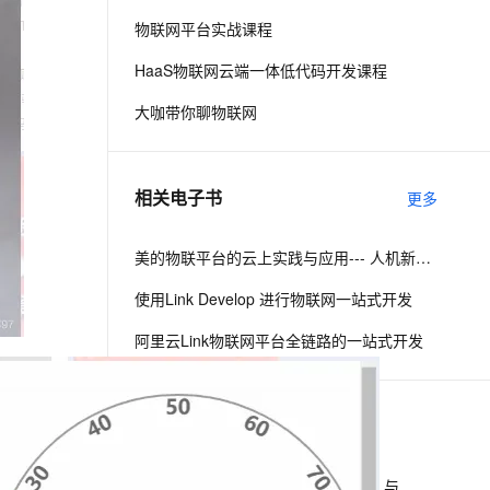
物联网平台实战课程
息提取
与 AI 智能体进行实时音视频通话
HaaS物联网云端一体低代码开发课程
从文本、图片、视频中提取结构化的属性信息
构建支持视频理解的 AI 音视频实时通话应用
大咖带你聊物联网
t.diy 一步搞定创意建站
构建大模型应用的安全防护体系
通过自然语言交互简化开发流程,全栈开发支持
通过阿里云安全产品对 AI 应用进行安全防护
相关电子书
更多
美的物联平台的云上实践与应用--- 人机新世代战略下的智能化探索
使用Link Develop 进行物联网一站式开发
阿里云Link物联网平台全链路的一站式开发
下一篇
一条命令迁移，帮你实现 OpenClaw 与