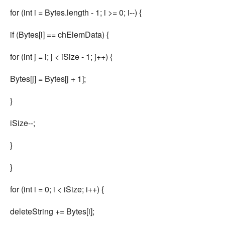
for (int i = Bytes.length - 1; i >= 0; i--) {
if (Bytes[i] == chElemData) {
for (int j = i; j < iSize - 1; j++) {
Bytes[j] = Bytes[j + 1];
}
iSize--;
}
}
for (int i = 0; i < iSize; i++) {
deleteString += Bytes[i];