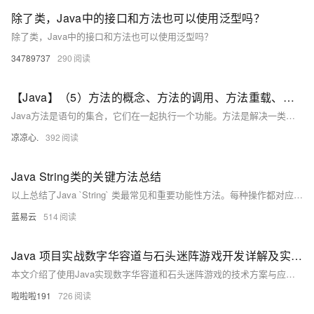
除了类，Java中的接口和方法也可以使用泛型吗？
除了类，Java中的接口和方法也可以使用泛型吗？
34789737
290
【Java】（5）方法的概念、方法的调用、方法重载、构造方法的创建
Java方法是语句的集合，它们在一起执行一个功能。方法是解决一类问题的步骤的有序组合方法包含于类或对象中方法在程序中被创建，在其他地方被引用方法的优点使程序变得更简短而清晰。有利于程序维护。可以提高程序开发的效率。提高了代码的重用性。方法的名字的第一个单词应以小写字母作为开头，后面的单词则用大写字母开头写，不使用连接符。例如：addPerson。这种就属于驼峰写法下划线可能出现在 JUnit 测试方法名称中用以分隔名称的逻辑组件。
凉凉心.
392
Java String类的关键方法总结
以上总结了Java `String` 类最常见和重要功能性方法。每种操作都对应着日常编程任务，并且理解每种操作如何影响及处理 `Strings` 对于任何使用 Java 的开发者来说都至关重要。
蓝易云
514
Java 项目实战数字华容道与石头迷阵游戏开发详解及实战方法
本文介绍了使用Java实现数字华容道和石头迷阵游戏的技术方案与应用实例，涵盖GUI界面设计、二维数组操作、游戏逻辑控制及自动解法算法（如A*），适合Java开发者学习游戏开发技巧。
啦啦啦191
726