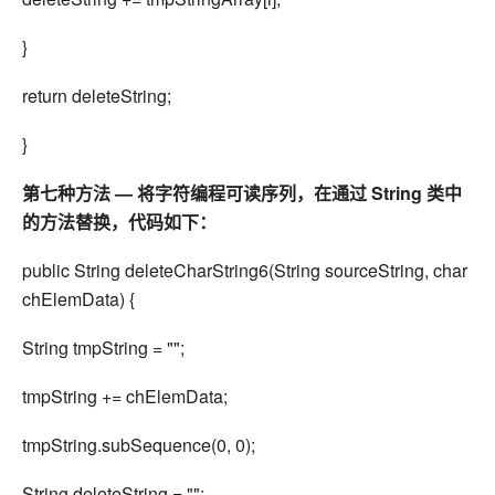
}
return deleteString;
}
第七种方法 — 将字符编程可读序列，在通过 String 类中
的方法替换，代码如下：
public String deleteCharString6(String sourceString, char
chElemData) {
String tmpString = "";
tmpString += chElemData;
tmpString.subSequence(0, 0);
String deleteString = "";