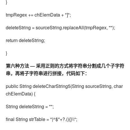
}
tmpRegex += chElemData + "]";
deleteString = sourceString.replaceAll(tmpRegex, "");
return deleteString;
}
第六种方法 — 采用正则的方式将字符串分割成几个子字符
串，再将子字符串进行拼接，代码如下：
public String deleteCharString5(String sourceString, char
chElemData) {
String deleteString = "";
final String strTable = "|^$*+?.(){}\\";