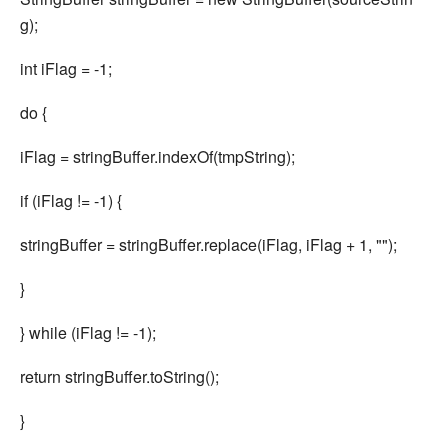
g);
int iFlag = -1;
do {
iFlag = stringBuffer.indexOf(tmpString);
if (iFlag != -1) {
stringBuffer = stringBuffer.replace(iFlag, iFlag + 1, "");
}
} while (iFlag != -1);
return stringBuffer.toString();
}