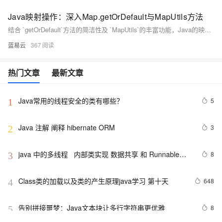
Java映射操作：深入Map.getOrDefault与MapUtils方法
结合 `getOrDefault`方法的简洁性及 `MapUtils`的丰富功能，Java的映射操作变得既灵活又高效。合理地使用这些工具能够显著提高数据处理的速度和质量。开发人员可以根据具体的应用场景选择适宜的方法，以求在性能和可读性之间找到最佳平衡。
蓝易云
367
热门文章
最新文章
Java常用的线程安全的类有哪些？
5
1
Java 注解 阐释 hibernate ORM
3
2
java 中的多线程   内部类实现 数据共享 和 Runnable实
8
3
现数据共享
Class类的加载以及类的产生原理java学习 第十天
648
4
告别拼接噩梦：Java文本块让多行字符串更优雅  
8
5