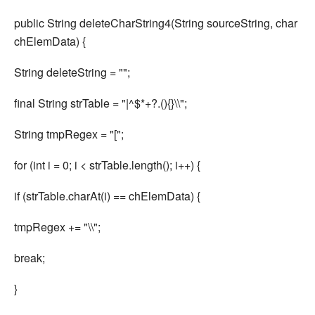
public String deleteCharString4(String sourceString, char
chElemData) {
String deleteString = "";
final String strTable = "|^$*+?.(){}\\";
String tmpRegex = "[";
for (int i = 0; i < strTable.length(); i++) {
if (strTable.charAt(i) == chElemData) {
tmpRegex += "\\";
break;
}