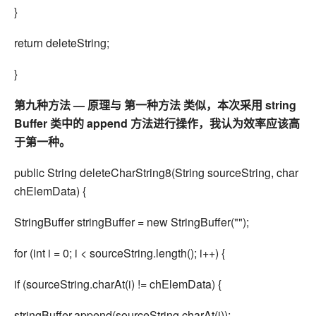
}
return deleteString;
}
第九种方法 — 原理与 第一种方法 类似，本次采用 string
Buffer 类中的 append 方法进行操作，我认为效率应该高
于第一种。
public String deleteCharString8(String sourceString, char
chElemData) {
StringBuffer stringBuffer = new StringBuffer("");
for (int i = 0; i < sourceString.length(); i++) {
if (sourceString.charAt(i) != chElemData) {
stringBuffer.append(sourceString.charAt(i));