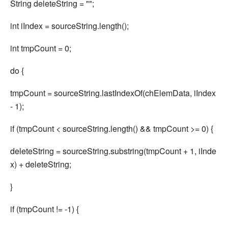
String deleteString = "";
int iIndex = sourceString.length();
int tmpCount = 0;
do {
tmpCount = sourceString.lastIndexOf(chElemData, iIndex
- 1);
if (tmpCount < sourceString.length() && tmpCount >= 0) {
deleteString = sourceString.substring(tmpCount + 1, iInde
x) + deleteString;
}
if (tmpCount != -1) {