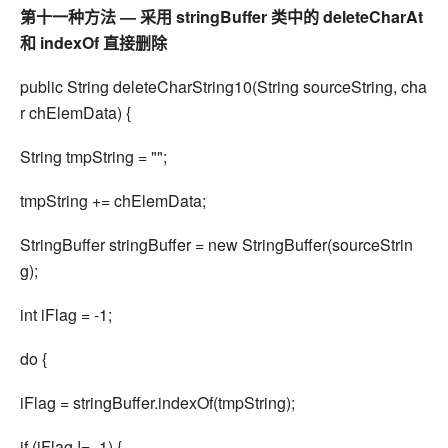
第十一种方法 — 采用 stringBuffer 类中的 deleteCharAt
和 indexOf 直接删除
public String deleteCharString10(String sourceString, cha
r chElemData) {
String tmpString = "";
tmpString += chElemData;
StringBuffer stringBuffer = new StringBuffer(sourceStrin
g);
int iFlag = -1;
do {
iFlag = stringBuffer.indexOf(tmpString);
if (iFlag != -1) {