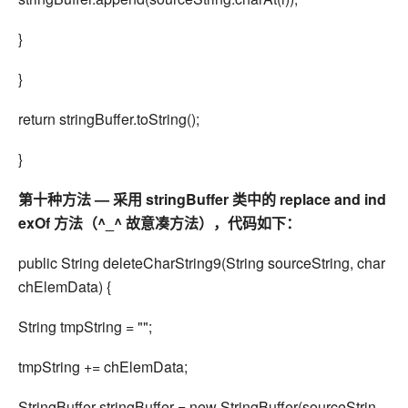
}
}
return stringBuffer.toString();
}
第十种方法 — 采用 stringBuffer 类中的 replace and ind
exOf 方法（^_^ 故意凑方法），代码如下：
public String deleteCharString9(String sourceString, char
chElemData) {
String tmpString = "";
tmpString += chElemData;
StringBuffer stringBuffer = new StringBuffer(sourceStrin