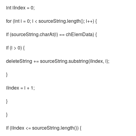
int iIndex = 0;
for (int i = 0; i < sourceString.length(); i++) {
if (sourceString.charAt(i) == chElemData) {
if (i > 0) {
deleteString += sourceString.substring(iIndex, i);
}
iIndex = i + 1;
}
}
if (iIndex <= sourceString.length()) {