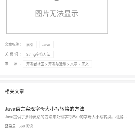
文章标签：
索引
Java
关键词：
String字符方法
来 源：
开发者社区
>
开发与运维
>
文章
> 正文
相关文章
Java语言实现字母大小写转换的方法
Java提供了多种灵活的方法来处理字符串中的字母大小写转换。根据具体需求，可以选择适合的方法来实现。在大多数情况下，使用 String类或 Character类的方法已经足够。但是，在需要更复杂的逻辑或处理非常规字符集时，可以通过字符流或手动遍历字符串来实现更精细的控制。
蓝易云
560