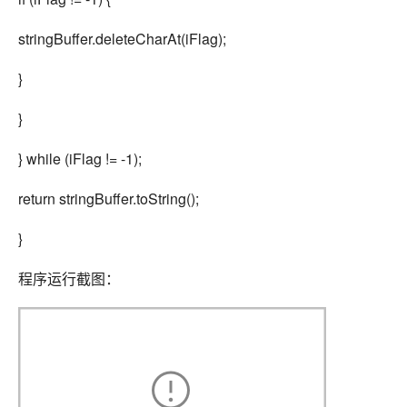
stringBuffer.deleteCharAt(iFlag);
}
}
} while (iFlag != -1);
return stringBuffer.toString();
}
程序运行截图：