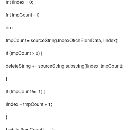
int iIndex = 0;
int tmpCount = 0;
do {
tmpCount = sourceString.indexOf(chElemData, iIndex);
if (tmpCount > 0) {
deleteString += sourceString.substring(iIndex, tmpCount);
}
if (tmpCount != -1) {
iIndex = tmpCount + 1;
}
} while (tmpCount != -1);