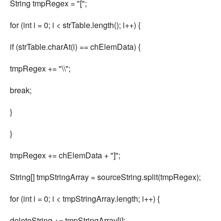
String tmpRegex = "[";
for (int i = 0; i < strTable.length(); i++) {
if (strTable.charAt(i) == chElemData) {
tmpRegex += "\\";
break;
}
}
tmpRegex += chElemData + "]";
String[] tmpStringArray = sourceString.split(tmpRegex);
for (int i = 0; i < tmpStringArray.length; i++) {
deleteString += tmpStringArray[i];