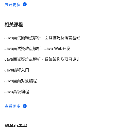
【JavaWeb】一文搞懂Java过滤器与拦截器的区别
8
6
Java编程中容易忽略的细节总结
4
7
相关课程
Java面试疑难点解析 - 面试技巧及语言基础
方块人 Java并发——volatile关键字
539
8
Java面试疑难点解析 - Java Web开发
【POI  xls  Java  map】使用POI处理xls  抽取出异常
673
9
Java面试疑难点解析 - 系统架构及项目设计
信息  --java1.8Group by    ---map迭代  --  设置单元格
高度
Eclipse+Jboss报java.lang.OutOfMemoryError：
4
10
Java编程入门
PermGen space异常的解决办法
Java面向对象编程
Java高级编程
查看更多
相关电子书