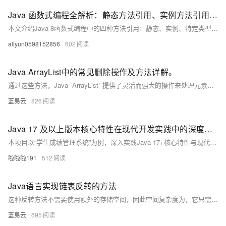
Java 函数式编程全解析：静态方法引用、实例方法引用、特定类型方法引用与构造器引用实战教程
本文介绍Java 8函数式编程中的四种方法引用：静态、实例、特定类型及构造器引用，通过简洁示例演示其用法，帮助开发者提升代码可读性与简洁性。
aliyun0598152856
602
Java ArrayList中的常见删除操作及方法详解。
通过这些方法，Java `ArrayList` 提供了灵活而强大的操作来处理元素的移除，这些方法能够满足不同场景下的需求。
蓝易云
826
Java 17 及以上版本核心特性在现代开发实践中的深度应用与高效实践方法 Java 开发实践
本项目以“学生成绩管理系统”为例，深入实践Java 17+核心特性与现代开发技术。采用Spring Boot 3.1、WebFlux、R2DBC等构建响应式应用，结合Record类、模式匹配、Stream优化等新特性提升代码质量。涵盖容器化部署（Docker）、自动化测试、性能优化及安全加固，全面展示Java最新技术在实际项目中的应用，助力开发者掌握现代化Java开发方法。
啦啦啦191
512
Java语言实现链表反转的方法
这种反转方法不需要使用额外的存储空间，因此空间复杂度为，它只需要遍历一次链表，所以时间复杂度为，其中为链表的长度。这使得这种反转链表的方法既高效又实用。
蓝易云
695