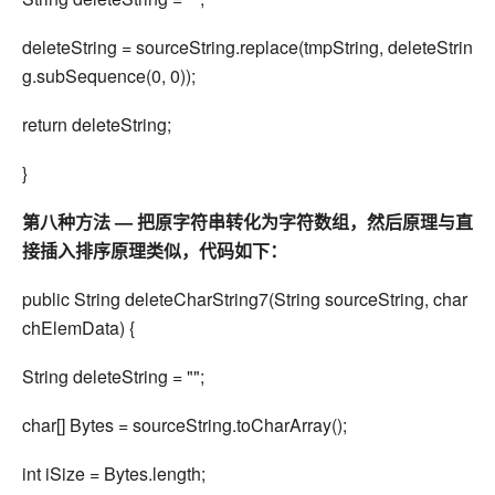
deleteString = sourceString.replace(tmpString, deleteStrin
g.subSequence(0, 0));
return deleteString;
}
第八种方法 — 把原字符串转化为字符数组，然后原理与直
接插入排序原理类似，代码如下：
public String deleteCharString7(String sourceString, char
chElemData) {
String deleteString = "";
char[] Bytes = sourceString.toCharArray();
int iSize = Bytes.length;