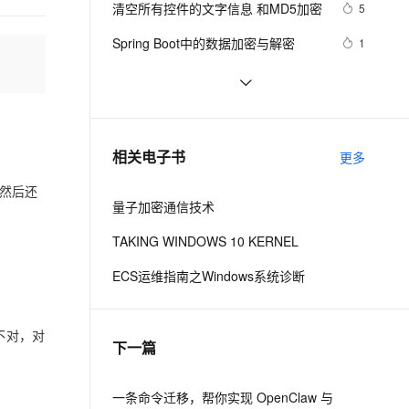
安全
清空所有控件的文字信息 和MD5加密
我要投诉
e-1.1-I2V
Cosyvoice-V3-Flash
5
PolarDB
上云场景组合购
Milvus 弹性伸缩功能新增节
伴
漫剧创作，剧本、分镜、视频高效生成
100%兼容MySQL、PostgreSQL，兼容Oracle，支持集中和分布式
覆盖90%+业务场景，专享组合折扣价
点支持范围
畅自然，细节丰富
高表现力语音合成大模型，语音克隆听感自然
VPN
Spring Boot中的数据加密与解密
1
。
ernetes 版 ACK
云聚AI 严选权益
AI 原生数据库服务发布
SSL 证书
ShardingSphere 实现数据加密（脱
8
2V
Fun-ASR
，一键激活高效办公新体验
理容器应用的 K8s 服务
精选AI产品，从模型到应用全链提效
Agent 数据网关
敏）第一篇
文戏情感细腻自然，动作戏激烈拳拳到肉，实现更强表演能力
支持中英文自由切换，具备更强的噪声鲁棒性
堡垒机
【Android 安全】DEX 加密 ( 常用 
9
AI 用量加速计划
云原生数据库 PolarDB
Android 反编译工具 | apktool | 
防火墙
、识别商机，让客服更高效、服务更出色。
JavaScript学习 -- AES加密算法
新老同享，达量后返
Agentic Database 发布
7
相关电子书
dex2jar | enjarify | jd-gui | jadx )
更多
主机安全
应用
（一）
然后还
量子加密通信技术
千问办公
NEW
AI 应用及服务市场
的智能体编程平台
一站式AI生产力平台
TAKING WINDOWS 10 KERNEL
AI 应用
伶鹊
ECS运维指南之Windows系统诊断
企业级人与Agent协作平台，接入和调度多个数字员工
智能客服平台，对话机器人、对话分析、智能外呼
大模型
大模型服务平台百炼 - 全妙
自然语言处理
不对，对
下一篇
应用创作平台
多模态内容创作工具，已接入 DeepSeek
数据标注
机器学习
一条命令迁移，帮你实现 OpenClaw 与