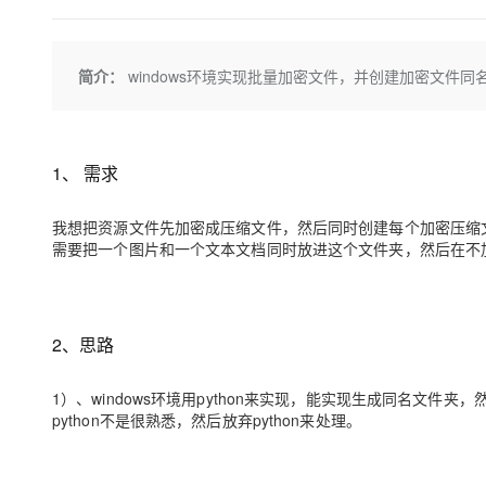
存储
天池大赛
Qwen3.7-Plus
云解析DNS
解决方案免费试用 新老
电子合同
最高领取价值200元试用
能看、能想、能动手的多模
安全
网络与CDN
AI 算法大赛
畅捷通
简介：
windows环境实现批量加密文件，并创建加密文
大数据开发治理平台 Data
AI 产品 免费试用
网络
安全
云开发大赛
Qwen3-VL-Plus
Tableau 订阅
1亿+ 大模型 tokens 和 
可观测
入门学习赛
中间件
AI空中课堂在线直播课
云防火墙
140+云产品 免费试用
1、 需求
上云与迁云
云原生的云上边界网络安全
产品新客免费试用，最长1
数据库
生态解决方案
大模型服务
企业出海
大模型ACA认证体验
大数据计算
我想把资源文件先加密成压缩文件，然后同时创建每个加密压缩
助力企业全员 AI 认知与能
行业生态解决方案
需要把一个图片和一个文本文档同时放进这个文件夹，然后在不
千问AI平台-Token Plan
政企业务
媒体服务
开发者生态解决方案
企业服务与云通信
千问AI平台-模型体验
AI 开发和 AI 应用解决
2、思路
在线体验全尺寸、多种模态
域名与网站
Happy 系列大模型
1）、windows环境用python来实现，能实现生成同名文
终端用户计算
python不是很熟悉，然后放弃python来处理。
Serverless
开发工具