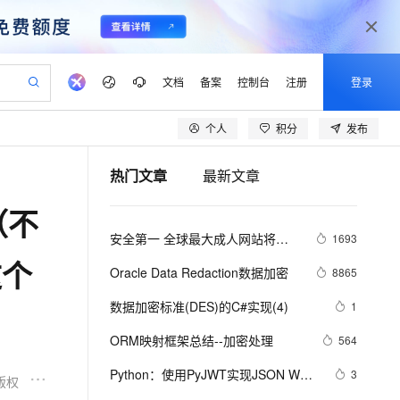
文档
备案
控制台
注册
登录
个人
积分
发布
验
作计划
器
AI 活动
专业服务
服务伙伴合作计划
开发者社区
加入我们
产品动态
服务平台百炼
阿里云 OPC 创新助力计划
热门文章
最新文章
一站式生成采购清单，支持单品或批量购买
可编辑精美 PPT 文稿
S产品伙伴计划（繁花）
峰会
CS
造的大模型服务与应用开发平台
Agency Agents：拥有专属领域专家
AI 生产力先锋
Al MaaS 服务伙伴赋能合作
域名
博文
Careers
至高可申请百万元
Qwen3.8-Max 模型上线
（不
 轻松生成专业的 PPT
开启高性价比 AI 编程新体验
弹性可伸缩的云计算服务
先锋实践拓展 AI 生产力的边界
多领域专家智能体,一键组建 AI 虚拟交付团队
Token 补贴，五大权
计划
海大会
伙伴信用分合作计划
商标
问答
社会招聘
安全第一 全球最大成人网站将全
1693
益加速 OPC 成功
帕鲁游戏服务器
SS
HappyHorse 打造一站式影视创作平台
飞天发布时刻
HOT
Open Search 向量检索版支
划
备案
电子书
校园招聘
面采用HTTPS加密
这个
联机服务器，轻松开启游戏
视频创作，一键激活电商全链路生产力
稳定、安全、高性价比、高性能的云存储服务
所见，即是所愿
持视频检索 Pipeline 功能
可视化编排打通从文字构思到成片全链路闭环
更多支持
Oracle Data Redaction数据加密
8865
划
公司注册
镜像站
视频生成
语音识别与合成
 智能体与工作流应用
漫剧工坊：一站式动画创作平台
AI 实训营
应用身份服务 (IDaaS)
数据加密标准(DES)的C#实现(4)
1
合作伙伴培训与认证
划
上云迁移
站生成，高效打造优质广告素材
全接入的云上超级电脑
通过阿里云百炼高效搭建AI应用,助力高效开发
快速生产连贯的高质量长漫剧
从基础到进阶，Agent 创客手把手教你
OpenClaw 管理能力上线
lScope
我要反馈
e-1.1-T2V
Qwen3-TTS-Flash
ORM映射框架总结--加密处理
564
查询合作伙伴
n Alibaba Cloud ISV 合作
代维服务
建企业门户网站
10 分钟搭建微信、支付宝小程序
MaxCompute MaxFrame 提
畅细腻的高质量视频
离线语音合成大模型，多语言方言自适应，低延迟高稳定
创新加速
Python：使用PyJWT实现JSON Web 
ope
登录合作伙伴管理后台
3
我要建议
站，无忧落地极速上线
以可视化方式快速构建移动和 PC 门户网站
国内短信简单易用，安全可靠，秒级触达，全球覆盖200+国家和地区。
高效部署网站，快速应用到小程序
供自动弹性内存功能
版权
Tokens加密解密