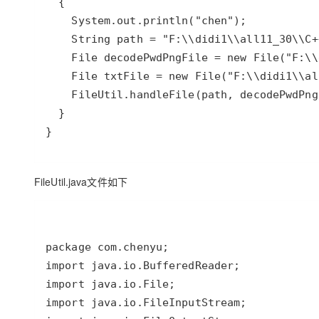
}
FileUtil.java文件如下