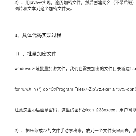
2）、用java来实现，遍历加密文件，然后创建同名（不带后
大模型解决方案
图片和文本到这个加密文件夹。
迁移与运维管理
快速部署 Dify，高效搭建 
专有云
3、具体代码实现过程
10 分钟在聊天系统中增加
1）、批量加密文件
windows环境批量加密文件，我们在需要加密的文件目录新建1.
for %%X in (*) do "C:\Program Files\7-Zip\7z.exe" a "%%~d
注意这里-p后面是密码，这里的密码是cch1233nxecc，用户
2）、把压缩成7z的文件手动拿出来，放到一个文件夹里面去，