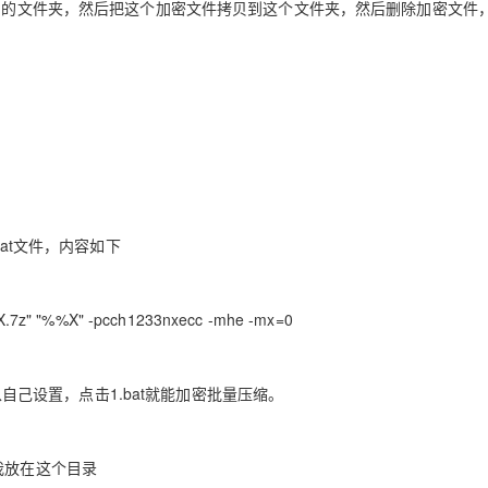
缀）的文件夹，然后把这个加密文件拷贝到这个文件夹，然后删除加密文件
AI 应用
10分钟微调：让0.6B模型媲美235B模
多模态数据信
型
依托云原生高可用架构,实现Dify私有化部署
用1%尺寸在特定领域达到大模型90%以上效果
一个 AI 助手
超强辅助，Bol
即刻拥有 DeepSeek-R1 满血版
在企业官网、通讯软件中为客户提供 AI 客服
多种方案随心选，轻松解锁专属 DeepSeek
bat文件，内容如下
pnX.7z" "%%X" -pcch1233nxecc -mhe -mx=0
可以自己设置，点击1.bat就能加密批量压缩。
我放在这个目录