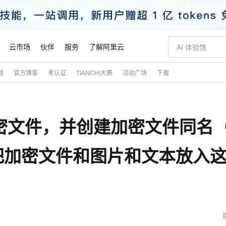
云市场
伙伴
服务
了解阿里云
践
官方博客
考认证
TIANCHI大赛
活动广场
下载
AI 特惠
数据与 API
成为产品伙伴
企业增值服务
最佳实践
价格计算器
AI 场景体
基础软件
产品伙伴合
阿里云认证
市场活动
配置报价
大模型
自助选配和估算价格
步到位
智启 AI 普惠权益
产品生态集成认证中心
企业支持计划
云上春晚
域名与网站
Qwen Audio：打造专属 AI 语音助手
千问官方 MaaS 平台，为开发者和 Agent 而生，新用户赠送 1 亿 + tokens 额度
一句话生成原生
AI Coding
阿里云Maa
2026 阿里云
云服务器 E
为企业打
数据集
Windows
大模型认证
模型
NEW
NEW
加密文件，并创建加密文件同名
格式还原
值低价云产品抢先购
至高享 1亿+免费 tokens，加速 Al 应用落地
提供智能易用的域名与建站服务
Qwen-Audio-3.0-Realtime 端到端实时语音角色扮演
输入一句话想法,
智能编程，一键
安全可靠、
产品生态伙伴
专家技术服务
云上奥运之旅
弹性计算合作
阿里云中企出
手机三要素
宝塔 Linux
全部认证
价格优势
开源旗舰模型
即刻拥有 DeepSeek-V4-Pro
阿里云 OPC 创新助力计划
千问大模型
一键部署幻兽
AI 电商营销
对象存储 O
大模型
产品生态伙伴工作台
企业增值服务台
云栖战略参考
云存储合作计
云栖大会
身份实名认证
CentOS
训练营
把加密文件和图片和文本放入
推动算力普惠，释放技术红利
最高返9万
真正可用的 1M 上下文,一次完成代码全链路开发
快速构建应用程序和网站，即刻迈出上云第一步
轻松解锁专属 DeepSeek-V4-Pro
至高百万元 Token 补贴，加速一人公司成长
多元化、高性能、安全可靠的大模型服务
一键购买专属
从图文生成到
云上的中国
数据库合作计
活动全景
短信
Docker
图片和
自进化智能体
5 分钟轻松部署专属 QwenPaw
Token Plan 模型订阅计划
数字证书管理服务（原SSL证书）
高效搭建 AI
AI 广告创作
无影云电脑
企业成长
NEW
HOT
信息公告
看见新力量
云网络合作计
OCR 文字识别
JAVA
越聪明
证享300元代金券
全托管，含MySQL、PostgreSQL、SQL Server、MariaDB多引擎
Qwen3.8-Max 首发尝鲜，限时加量 10 倍，夜间低至2折
实现全站HTTPS，呈现可信的WEB访问
从聊天伙伴进化为能主动干活的本地数字员工
图文、视频一
随时随地安
魔搭 Mode
Kimi-K3
HappyHors
NEW
loud
服务实践
官网公告
金融模力时刻
Salesforce O
版
发票查验
全能环境
Claude Code + GStack 打造工程团队
千问办公，限时限量积分加倍
Qoder
低代码高效构
AI 建站
短信服务
型
NEW
作计划
Kimi 最新旗舰模型，长程编程与推理利器
让文字生成流
计划
创新中心
魔搭 ModelSc
健康状态
理服务
让AI从“聊天伙伴”进化为能干活的“数字员工”
安装技能 GStack，拥有专属 AI 工程团队
你的AI工作搭子，覆盖日常办公高频场景
面向真实软件的智能体编程平台
0 代码专业建
客户案例
天气预报查询
操作系统
态合作计划