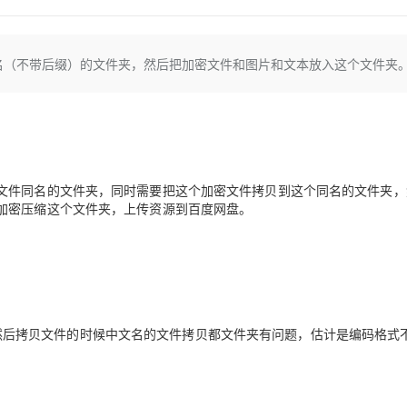
Deepseek-v4-pro
HappyHors
同享
万小智 AI 建站低至 15元/月
Qoder CN
AI 短剧/漫剧
云原生数据库 
快递物流查询
WordPress
成为服务伙
高校合作
点，立即开启云上创新
覆盖公网/内网、递归/权威、移动APP等全场景解析服务
送.CN域名，送备案服务码
基于千问大模型等，支持代码智能生成、研发智能问答
AI助力短剧
态智能体模型
旗舰 MoE 大模型，百万上下文与顶尖推理能力
图生视频，流
Ubuntu
服务生态伙伴
件同名（不带后缀）的文件夹，然后把加密文件和图片和文本放入这个文件夹
云工开物
企业应用
Works
Night Plan 支持 Qwen 3.8-Max
云原生大数据计算服务 MaxCompute
AI 办公
容器服务 Kub
NEW
GLM-5.2
Wan2.7-T
Red Hat
30+ 款产品免费体验
Data Agent 驱动的一站式 Data+AI 开发治理平台
夜间 5 折，Qwen/Meoo/TokenPlan 客户专享
面向分析的企业级SaaS模式云数据仓库
AI智能应用
提供一站式管
科研合作
视觉 Coding、空间感知、多模态思考等全面升级
1M上下文，专为长程任务能力而生
ERP
堂（旗舰版）
SUSE
智能客服
CRM
防护产品
2个月
自动承接线索
建站小程序
OA 办公系统
AI 应用构建
大模型原生
文件同名的文件夹，同时需要把这个加密文件拷贝到这个同名的文件夹，
力提升
财税管理
模板建站
加密压缩这个文件夹，上传资源到百度网盘。
Qoder
大模型服务平台百炼-应用模版
HOT
NEW
面向真实软件
个人版上线、团队版降价；千问3.8-Max首发发尝鲜
丰富多元化的应用模版和解决方案
400电话
定制建站
万有无界
大模型服务平台百炼-智能体
方案
广告营销
模板小程序
的模型效果
灵活可视化地构建企业级 Agent
定制小程序
秒悟
人工智能平台 PAI
件夹，然后拷贝文件的时候中文名的文件拷贝都文件夹有问题，估计是编码格式
APP 开发
云端极速 AI 
新一代 AI 视频生成模型，深度适配广告营销等场景
AI Native 的算法工程平台，一站式完成建模、训练、推理服务部署
建站系统