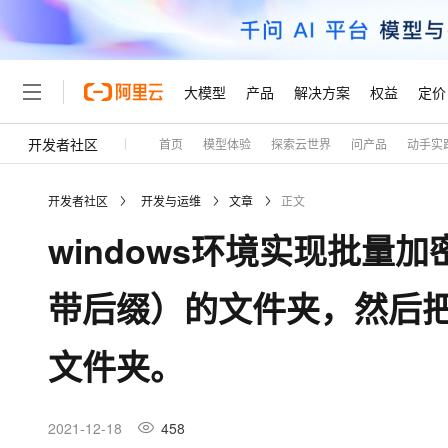
大模型
产品
解决方案
权益
定价
开发者社区
首页
模型体验
探索云世界
问产品
动手实
大模型
产品
解决方案
权益
定价
云市场
伙伴
服务
了解阿里云
精选产品
精选解决方案
普惠上云
产品定价
精选商城
成为销售伙伴
售前咨询
为什么选择阿里云
千问AI平台
开发者社区
开发与运维
文章
正文
了解云产品的定价详情
大模型服务平台百炼
睿译宝，AI翻译排版一
普惠上云 官方力荐
分销伙伴
在线服务
网站建设
什么是云计算
大
windows环境实现批量
大模型服务与应用平台
上传文档即自动完成翻译和
云服务器38元/年起，超
咨询伙伴
多端小程序
技术领先
云上成本管理
售后服务
轻量应用服务器
GLM-5.2：长任务时代
官方推荐返现计划
大模型
精选产品
精选解决方案
Salesforce 国际版订阅
稳定可靠
带后缀）的文件夹，然后
管理和优化成本
推荐新用户得奖励，单订单
销售伙伴合作计划
自助服务
友盟天域
安全合规
人工智能与机器学习
AI
文本生成
云数据库 RDS
Hermes Agent，打造
云工开物
无影生态合作计划
在线服务
文件夹。
观测云
分析师报告
自主进化，持久记忆，越用
高校专属算力普惠，学生认
计算
互联网应用开发
Qwen3.8-Max
HOT
Salesforce On Alibaba C
工单服务
Tuya 物联网平台阿里云
研究报告与白皮书
人工智能平台 PAI
快速拥有专属 OpenClaw
大模
Consulting Partner 合
大数据
容器
智能体时代全能旗舰模型
免费试用
短信专区
一站式AI开发、训练和推
2021-12-18
458
蓝凌 OA
AI 大模型销售与服务生
现代化应用