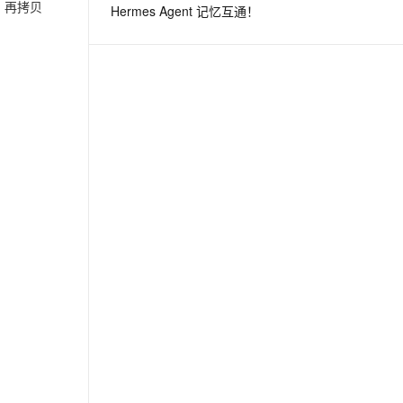
，再拷贝
Hermes Agent 记忆互通！
息提取
与 AI 智能体进行实时音视频通话
从文本、图片、视频中提取结构化的属性信息
构建支持视频理解的 AI 音视频实时通话应用
t.diy 一步搞定创意建站
构建大模型应用的安全防护体系
通过自然语言交互简化开发流程,全栈开发支持
通过阿里云安全产品对 AI 应用进行安全防护