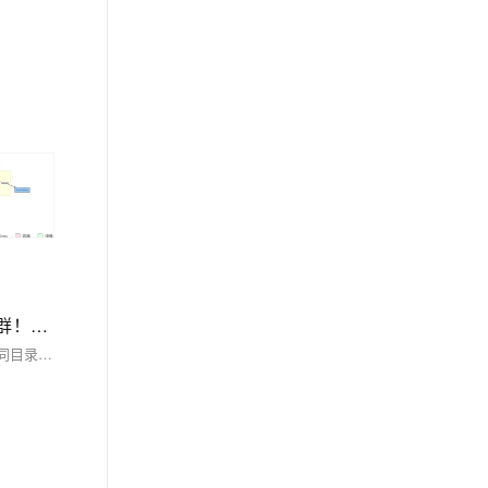
【Docker】（3）学习Docker中 镜像与容器数据卷、映射关系！手把手带你安装 MySql主从同步 和 Redis三主三从集群！并且进行主从切换与扩容操作，还有分析 哈希分区 等知识点！
Union文件系统（UnionFS）是一种**分层、轻量级并且高性能的文件系统**，它支持对文件系统的修改作为一次提交来一层层的叠加，同时可以将不同目录挂载到同一个虚拟文件系统下(unite several directories into a single virtual filesystem) Union 文件系统是 Docker 镜像的基础。 镜像可以通过分层来进行继承，基于基础镜像（没有父镜像），可以制作各种具体的应用镜像。