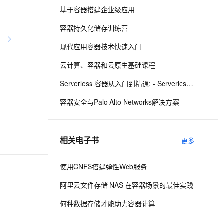
基于容器搭建企业级应用
息提取
与 AI 智能体进行实时音视频通话
容器持久化储存训练营
从文本、图片、视频中提取结构化的属性信息
构建支持视频理解的 AI 音视频实时通话应用
现代应用容器技术快速入门
t.diy 一步搞定创意建站
构建大模型应用的安全防护体系
云计算、容器和云原生基础课程
通过自然语言交互简化开发流程,全栈开发支持
通过阿里云安全产品对 AI 应用进行安全防护
Serverless 容器从入门到精通: - Serverless Kubernetes
容器安全与Palo Alto Networks解决方案
相关电子书
更多
使用CNFS搭建弹性Web服务
阿里云文件存储 NAS 在容器场景的最佳实践
何种数据存储才能助力容器计算