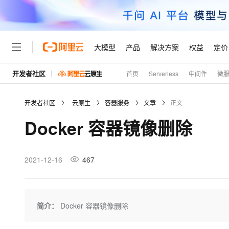
大模型
产品
解决方案
权益
定价
开发者社区
首页
Serverless
中间件
微
大模型
产品
解决方案
权益
定价
云市场
伙伴
服务
了解阿里云
精选产品
精选解决方案
普惠上云
产品定价
精选商城
成为销售伙伴
售前咨询
为什么选择阿里云
千问AI平台
开发者社区
云原生
容器服务
文章
正文
了解云产品的定价详情
大模型服务平台百炼
千问办公，解锁你的工作
普惠上云 官方力荐
分销伙伴
在线服务
网站建设
什么是云计算
大
Docker 容器镜像删除
大模型服务与应用平台
企业级Agent产品，直接
云服务器38元/年起，超
咨询伙伴
多端小程序
技术领先
云上成本管理
售后服务
轻量应用服务器
Agency Agents：拥
官方推荐返现计划
大模型
精选产品
精选解决方案
Salesforce 国际版订阅
稳定可靠
管理和优化成本
推荐新用户得奖励，单订单
销售伙伴合作计划
2021-12-16
467
自助服务
友盟天域
安全合规
人工智能与机器学习
AI
文本生成
云数据库 RDS
HappyHorse 打造一
云工开物
无影生态合作计划
在线服务
观测云
分析师报告
高校专属算力普惠，学生认
计算
互联网应用开发
Qwen3.8-Max
HOT
Salesforce On Alibaba C
工单服务
Tuya 物联网平台阿里云
研究报告与白皮书
人工智能平台 PAI
快速拥有专属 OpenClaw
简介：
Docker 容器镜像删除
大模
Consulting Partner 合
大数据
容器
智能体时代全能旗舰模型
免费试用
短信专区
一站式AI开发、训练和推
蓝凌 OA
AI 大模型销售与服务生
现代化应用