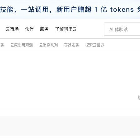
云市场
伙伴
服务
了解阿里云
服务
云原生可观测
云消息队列
容器服务
探索云世界
AI 特惠
数据与 API
成为产品伙伴
企业增值服务
最佳实践
价格计算器
AI 场景体
基础软件
产品伙伴合
阿里云认证
市场活动
配置报价
大模型
自助选配和估算价格
新方式
睿译宝，AI翻译排版一步到位
智启 AI 普惠权益
产品生态集成认证中心
企业支持计划
云上春晚
域名与网站
千问官方 MaaS 平台，为开发者和 Agent 而生，新用户赠送 1 亿 + tokens 额度
Qwen Aud
AI Coding
阿里云Maa
2026 阿里云
云服务器 E
为企业打
数据集
Windows
大模型认证
模型
NEW
NEW
交付可用成果
值低价云产品抢先购
上传文档即自动完成翻译和格式还原
至高享 1亿+免费 tokens，加速 Al 应用落地
提供智能易用的域名与建站服务
智能编程，一键
安全可靠、
产品生态伙伴
专家技术服务
云上奥运之旅
弹性计算合作
阿里云中企出
手机三要素
宝塔 Linux
全部认证
价格优势
有专属领域专家
GLM-5.2：长任务时代开源旗舰模型
阿里云 OPC 创新助力计划
千问大模型
即刻拥有 DeepS
AI 电商营销
对象存储 O
大模型
产品生态伙伴工作台
企业增值服务台
云栖战略参考
云存储合作计
云栖大会
身份实名认证
CentOS
训练营
推动算力普惠，释放技术红利
最高返9万
多领域专家智能体,一键组建 AI 虚拟交付团队
快速构建应用程序和网站，即刻迈出上云第一步
至高百万元 Token 补贴，加速一人公司成长
多元化、高性能、安全可靠的大模型服务
真正可用的 1M 上下文,一次完成代码全链路开发
轻松解锁专属 Dee
从图文生成到
云上的中国
数据库合作计
活动全景
短信
Docker
图片和
站式影视创作平台
Hermes Agent，打造自进化智能体
Token Plan 模型订阅计划
数字证书管理服务（原SSL证书）
5 分钟轻松部署
AI 广告创作
无影云电脑
企业成长
NEW
信息公告
看见新力量
云网络合作计
OCR 文字识别
JAVA
证享300元代金券
可视化编排打通从文字构思到成片全链路闭环
全托管，含MySQL、PostgreSQL、SQL Server、MariaDB多引擎
自主进化，持久记忆，越用越聪明
Qwen3.8-Max 首发尝鲜，限时加量 10 倍，夜间低至2折
实现全站HTTPS，呈现可信的WEB访问
图文、视频一
随时随地安
魔搭 Mode
Kimi-K3
HappyHors
NEW
loud
服务实践
官网公告
金融模力时刻
Salesforce O
版
发票查验
全能环境
Claude Code + GStack 打造工程团队
千问办公，限时限量积分加倍
Qoder
低代码高效构
AI 建站
短信服务
型
NEW
作计划
Kimi 最新旗舰模型，长程编程与推理利器
让文字生成流
计划
创新中心
魔搭 ModelSc
健康状态
理服务
让AI从“聊天伙伴”进化为能干活的“数字员工”
安装技能 GStack，拥有专属 AI 工程团队
你的AI工作搭子，覆盖日常办公高频场景
面向真实软件的智能体编程平台
0 代码专业建
客户案例
天气预报查询
操作系统
态合作计划