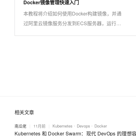
Docker镜像管理快速入门
大模型解决方案
迁移与运维管理
本教程将介绍如何使用Docker构建镜像，并通
快速部署 Dify，高效搭建 
过阿里云镜像服务分发到ECS服务器，运行该
专有云
镜像。
10 分钟在聊天系统中增加
相关文章
南瓜佬
|
11月前
|
Kubernetes
Devops
Docker
Kubernetes 和 Docker Swarm：现代 DevOps 的