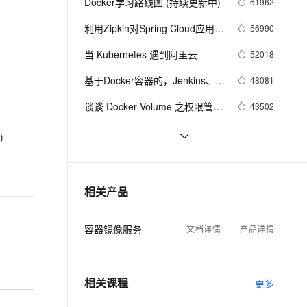
安全
Docker学习路线图 (持续更新中)
61962
我要投诉
e-1.1-I2V
Cosyvoice-V3-Flash
PolarDB
上云场景组合购
Milvus 弹性伸缩功能新增节
伴
漫剧创作，剧本、分镜、视频高效生成
100%兼容MySQL、PostgreSQL，兼容Oracle，支持集中和分布式
覆盖90%+业务场景，专享组合折扣价
点支持范围
畅自然，细节丰富
高表现力语音合成大模型，语音克隆听感自然
利用Zipkin对Spring Cloud应用进
56990
VPN
行服务追踪分析
ernetes 版 ACK
云聚AI 严选权益
当 Kubernetes 遇到阿里云
AI 原生数据库服务发布
52018
SSL 证书
2V
Fun-ASR
，一键激活高效办公新体验
理容器应用的 K8s 服务
精选AI产品，从模型到应用全链提效
Agent 数据网关
文戏情感细腻自然，动作戏激烈拳拳到肉，实现更强表演能力
支持中英文自由切换，具备更强的噪声鲁棒性
基于Docker容器的，Jenkins、
堡垒机
48081
AI 用量加速计划
GitLab构建持续集成CI
云原生数据库 PolarDB
防火墙
谈谈 Docker Volume 之权限管理
43502
、识别商机，让客服更高效、服务更出色。
新老同享，达量后返
Agentic Database 发布
（一）
主机安全
应用
使用阿里云容器服务Jenkins 2.0
37077
)
实现持续集成之Pipeline篇
理解Docker容器的进程管理
31993
千问办公
NEW
(updated on 2016.12.23)
AI 应用及服务市场
的智能体编程平台
一站式AI生产力平台
在阿里云容器服务上开发基于
31630
相关产品
AI 应用
Docker的Spring Cloud微服务应
伶鹊
用
企业级人与Agent协作平台，接入和调度多个数字员工
智能客服平台，对话机器人、对话分析、智能外呼
大模型
容器镜像服务
文档详情
产品详情
大模型服务平台百炼 - 全妙
自然语言处理
应用创作平台
多模态内容创作工具，已接入 DeepSeek
数据标注
相关课程
更多
机器学习