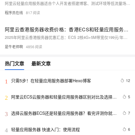
阿里云轻量应用服务器适合个人开发者搭建博客、测试环境等低流量场景，操作简单、成本低；ECS适用于企业级高负载业务，功能强大、灵活可扩展。二者在性能、网络、镜像及运维管理上差异显著，用户应根据实际需求选择。
程序员在线
817
阿里云香港服务器收费价格：香港ECS和轻量应用服务器配置介绍
2025年阿里云香港服务器优惠汇总：ECS 2核4G+5M带宽仅199元/年；轻量服务器30M带宽24元/月起，200M峰值带宽25元/月起。轻量性价比高，适合个人及中小企业建站、跨境业务，具体配置价格详见官方活动页。
是牛老师啊
4856
热门文章
最新文章
只需5步！在轻量应用服务器部署Hexo博客
12
1
阿里云ECS云服务器和轻量应用服务器区别对比及选择方
5
2
法
选择云服务器ECS还是轻量应用服务器？看完评测你就知
7
3
道了
轻量应用服务器 快速入门：使用流程
6
4