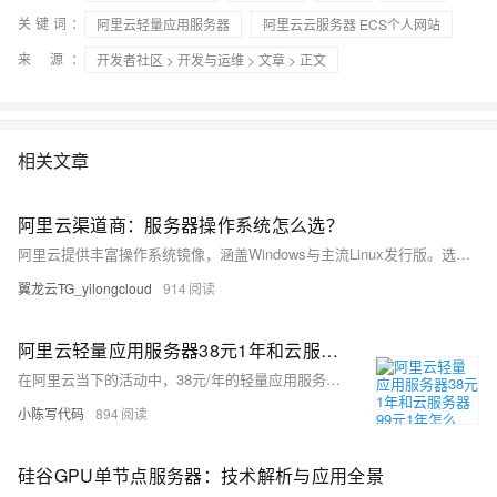
关键词：
阿里云轻量应用服务器
阿里云云服务器 ECS个人网站
来 源：
开发者社区
>
开发与运维
>
文章
> 正文
相关文章
阿里云渠道商：服务器操作系统怎么选？
阿里云提供丰富操作系统镜像，涵盖Windows与主流Linux发行版。选型需综合技术兼容性、运维成本、安全稳定等因素。推荐Alibaba Cloud Linux、Ubuntu等用于Web与容器场景，Windows Server支撑.NET应用。建议优先选用LTS版本并进行测试验证，通过标准化镜像管理提升部署效率与一致性。
翼龙云TG_yilongcloud
914
阿里云轻量应用服务器38元1年和云服务器99元1年怎么选？二者性能区别及选择参考
在阿里云当下的活动中，38元/年的轻量应用服务器与99元/年的云服务器ECS成为众多新用户的关注焦点。但是有部分用户并不是很清楚二者之间的区别，因此就不知道应该如何选择。接下来，笔者将为您详细剖析ECS云服务器与轻量应用服务器的差异，以供您参考和选择。
小陈写代码
894
硅谷GPU单节点服务器：技术解析与应用全景