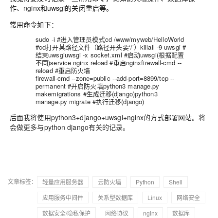
作、nginx和uwsgi的关闭重启等。
常用命令如下：
sudo -i #进入管理员模式cd /www/myweb/HelloWorld
#cd打开某路径文件（路径开头要‘/’）killall -9 uwsgi #
结束uwsgiuwsgi -x socket.xml #启动uwsgi(根据配置
不同)service nginx reload #重启nginxfirewall-cmd --
reload #重启防火墙
firewall-cmd --zone=public --add-port=8899/tcp --
permanent #开启防火墙python3 manage.py
makemigrations #生成迁移(django)python3
manage.py migrate #执行迁移(django)
后面我将使用python3+django+uwsgi+nginx的方式部署网站。将
会做更多与python django有关的记录。
文章标签：
轻量应用服务器
云防火墙
Python
Shell
应用服务中间件
关系型数据库
Linux
网络安全
数据安全/隐私保护
网络协议
nginx
数据库