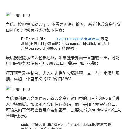
之后，按照提示输入“y”，不需要再进行输入，两分钟后命令行窗
口打印出宝塔面板类似如下信息：
Bt-Panel-URL:
http://
172.0.0.0:8888/7f848w6w
登录
地址(不包括http前面的）username: fhjkdffsk 登录用
户名password: 468ddfs 登录密码
最后按照提示进入
登录地址
，如果登录界面一直加载不出，可能
原因是
服务器没有打开8888端口
，需进行如下步骤：
打开
阿里云控制台
，进入
左边栏防火墙选项
，点击
右上角添加规
则
，添加一个
自定义的TCP端口8888
之后顺利进入登录界面，输入命令行窗口中的用户名和密码后进
入宝塔面板。如果刚才忘记保存密码，而且关闭了命令行窗口，
可输入如下代码查看用户名和密码，需要先 输入
sudo
-i
命令进入
管理员模式。
sudo -i//进入管理员模式/etc/init.d/bt default//查看宝塔
面板入口、用户名和密码