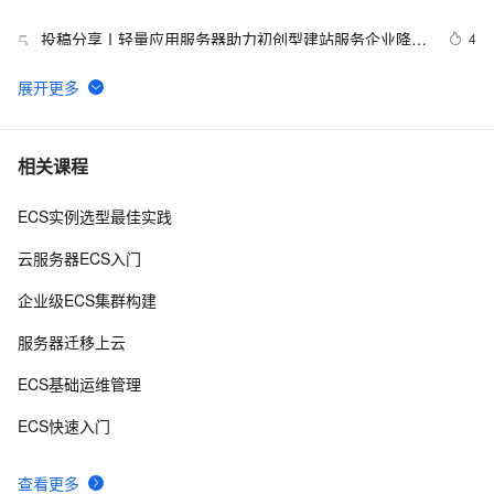
投稿分享丨轻量应用服务器助力初创型建站服务企业降本
4
5
提效
阿里云轻量应用服务器和ECS突发性能t6有什么区别？
6
6
基于阿里云轻量应用服务器快速部署博客
4
7
相关课程
ECS实例选型最佳实践
建站如何选择阿里云虚拟主机、轻量应用服务器、云服务
4
8
器ECS
云服务器ECS入门
阿里云轻量应用服务器及u1、c7、g7、r7和gpu云服务器
5
9
企业级ECS集群构建
价格
阿里云轻量应用服务器2核2G3M和2核4G4M配置价格
20
10
服务器迁移上云
表
ECS基础运维管理
ECS快速入门
查看更多