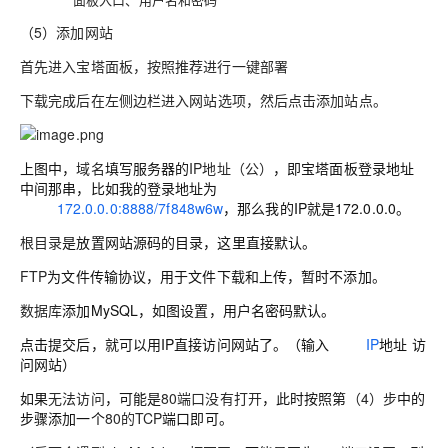
（5）添加网站
首先进入宝塔面板，按照推荐进行一键部署
下载完成
后在
左侧边栏
进入
网站
选项，然后点击
添加站点。
上图中，
域名
填写服务器的
IP地址（公）
，即宝塔面板登录地址
中间那串，比如我的登录地址为
http://
172.0.0.0:8888/7f848w6w
，那么我的IP就是172.0.0.0。
根目录
是放置网站源码的目录，这里直接默认。
FTP
为文件传输协议，用于文件下载和上传，暂时不添加。
数据库
添加MySQL，如图设置，用户名密码默认。
点击提交后，就可以用IP直接访问网站了。（输入
http://
IP
地址 访
问网站）
如果
无法访问
，可能是
80端口没有打开
，此时按照第
（4）步
中的
步骤添加一个
80的TCP
端口即可。