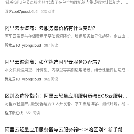
“硅谷GPU单节点服务器”代表了在单个物理机箱内集成强大计算能力，特别是GPU加速能力的高性能计算解决方案。它们并非指代某个特定品牌，而是一类为处理密集型工作负载而设计的服务器范式的统称。
游客xbol7peeob6b2
523
阿里云渠道商：云服务器价格有什么变动？
阿里云带宽与存储费用呈基础资源降价、增值服务差异化趋势。企业应结合业务特点，通过阶梯计价、智能分层、弹性带宽等策略优化成本，借助云监控与预算预警机制，实现高效、可控的云资源管理。
翼龙云TG_yilongcloud
387
阿里云渠道商：如何挑选阿里云服务器配置？
本文详解通用型、计算型、内存型等实例适用场景，结合性能评估与成本优化策略，助力用户按需选择。以日均1万访问企业网站为例，2核4G+3M带宽月费约200元，性价比高。合理配置更省钱。
翼龙云TG_yilongcloud
362
区别及选择指南：阿里云轻量应用服务器与ECS云服务器有什么区别？
阿里云轻量应用服务器适合个人开发者、学生搭建博客、测试环境，易用且性价比高；ECS功能更强大，适合企业级应用如大数据、高流量网站。根据需求选择：轻量入门首选，ECS专业之选。
程序媛在线
651
阿里云轻量应用服务器与云服务器ECS啥区别？新手帮助教程