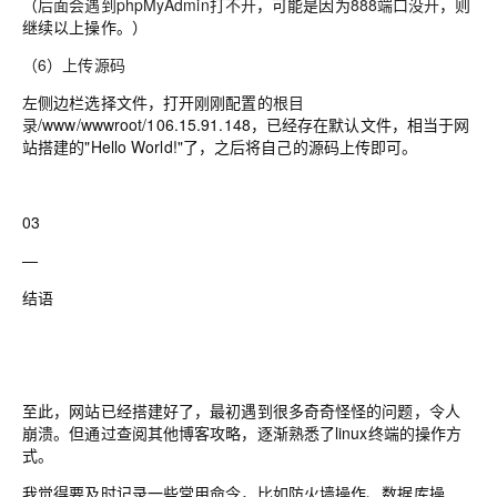
（
后面会遇到phpMyAdmin打不开
，可能是因为
888端口没开
，则
继续以上操作。）
（6）上传源码
左侧边栏选择文件，打开刚刚配置的
根目
录
/www/wwwroot/106.15.91.148，已经存在默认文件，相当于网
站搭建的"Hello World!"了，之后将自己的源码上传即可。
03
—
结语
至此，网站已经搭建好了，最初遇到很多奇奇怪怪的问题，令人
崩溃。但通过查阅其他博客攻略，逐渐熟悉了linux终端的操作方
式。
我觉得要及时记录一些常用命令，比如防火墙操作、数据库操