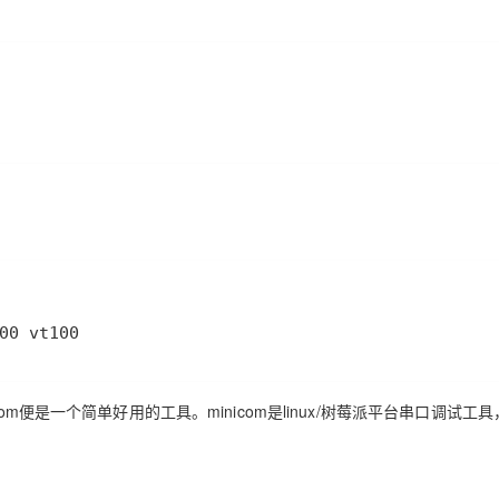
00 vt100
m便是一个简单好用的工具。minicom是linux/树莓派平台串口调试工