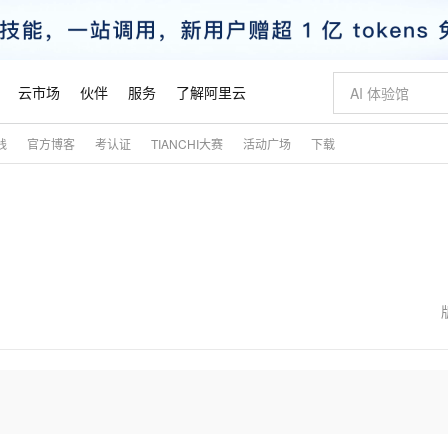
云市场
伙伴
服务
了解阿里云
践
官方博客
考认证
TIANCHI大赛
活动广场
下载
AI 特惠
数据与 API
成为产品伙伴
企业增值服务
最佳实践
价格计算器
AI 场景体
基础软件
产品伙伴合
阿里云认证
市场活动
配置报价
大模型
自助选配和估算价格
步到位
智启 AI 普惠权益
产品生态集成认证中心
企业支持计划
云上春晚
域名与网站
Qwen Audio：打造专属 AI 语音助手
千问官方 MaaS 平台，为开发者和 Agent 而生，新用户赠送 1 亿 + tokens 额度
一句话生成原生
AI Coding
阿里云Maa
2026 阿里云
云服务器 E
为企业打
数据集
Windows
大模型认证
模型
NEW
NEW
格式还原
值低价云产品抢先购
至高享 1亿+免费 tokens，加速 Al 应用落地
提供智能易用的域名与建站服务
Qwen-Audio-3.0-Realtime 端到端实时语音角色扮演
输入一句话想法,
智能编程，一键
安全可靠、
产品生态伙伴
专家技术服务
云上奥运之旅
弹性计算合作
阿里云中企出
手机三要素
宝塔 Linux
全部认证
价格优势
开源旗舰模型
即刻拥有 DeepSeek-V4-Pro
阿里云 OPC 创新助力计划
千问大模型
一键部署幻兽
AI 电商营销
对象存储 O
大模型
产品生态伙伴工作台
企业增值服务台
云栖战略参考
云存储合作计
云栖大会
身份实名认证
CentOS
训练营
推动算力普惠，释放技术红利
最高返9万
真正可用的 1M 上下文,一次完成代码全链路开发
快速构建应用程序和网站，即刻迈出上云第一步
轻松解锁专属 DeepSeek-V4-Pro
至高百万元 Token 补贴，加速一人公司成长
多元化、高性能、安全可靠的大模型服务
一键购买专属
从图文生成到
云上的中国
数据库合作计
活动全景
短信
Docker
图片和
自进化智能体
5 分钟轻松部署专属 QwenPaw
Token Plan 模型订阅计划
数字证书管理服务（原SSL证书）
高效搭建 AI
AI 广告创作
无影云电脑
企业成长
NEW
HOT
信息公告
看见新力量
云网络合作计
OCR 文字识别
JAVA
越聪明
证享300元代金券
全托管，含MySQL、PostgreSQL、SQL Server、MariaDB多引擎
Qwen3.8-Max 首发尝鲜，限时加量 10 倍，夜间低至2折
实现全站 HTTPS，呈现可信的 Web 访问
从聊天伙伴进化为能主动干活的本地数字员工
图文、视频一
随时随地安
魔搭 Mode
Kimi-K3
HappyHors
NEW
loud
服务实践
官网公告
金融模力时刻
Salesforce O
版
发票查验
全能环境
Claude Code + GStack 打造工程团队
千问办公，限时限量积分加倍
Qoder
低代码高效构
AI 建站
短信服务
型
NEW
作计划
Kimi 最新旗舰模型，长程编程与推理利器
让文字生成流
计划
创新中心
魔搭 ModelSc
健康状态
理服务
让AI从“聊天伙伴”进化为能干活的“数字员工”
安装技能 GStack，拥有专属 AI 工程团队
你的AI工作搭子，覆盖日常办公高频场景
面向真实软件的智能体编程平台
0 代码专业建
客户案例
天气预报查询
操作系统
态合作计划