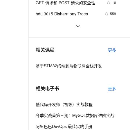
安全
GET 请求和 POST 请求的安全性有
我要投诉
e-1.1-I2V
Cosyvoice-V3-Flash
10
PolarDB
上云场景组合购
伴
Qoder CN V1.7.0 发布
何区别？
漫剧创作，剧本、分镜、视频高效生成
100%兼容MySQL、PostgreSQL，兼容Oracle，支持集中和分布式
覆盖90%+业务场景，专享组合折扣价
畅自然，细节丰富
高表现力语音合成大模型，语音克隆听感自然
VPN
hdu 3015 Disharmony Trees
559
ernetes 版 ACK
云聚AI 严选权益
云安全中心 AI BAS 智能自动
SSL 证书
perl--CGI编程之Apache服务器安装
437
2V
Fun-ASR
，一键激活高效办公新体验
理容器应用的 K8s 服务
精选AI产品，从模型到应用全链提效
化模拟渗透攻击产品发布
配置
文戏情感细腻自然，动作戏激烈拳拳到肉，实现更强表演能力
支持中英文自由切换，具备更强的噪声鲁棒性
堡垒机
如何绑定多个action到一个slot
456
AI 用量加速计划
DataWorks ChatBI 会话支持
防火墙
、识别商机，让客服更高效、服务更出色。
结构struct(值类型)在实际应用要注
新老同享，达量后返
上传临时文件分析
620
相关课程
更多
意的二点:
主机安全
应用
基于STM32的端到端物联网全栈开发
千问办公
NEW
AI 应用及服务市场
的智能体编程平台
一站式AI生产力平台
AI 应用
伶鹊
相关电子书
更多
企业级人与Agent协作平台，接入和调度多个数字员工
智能客服平台，对话机器人、对话分析、智能外呼
大模型
大模型服务平台百炼 - 全妙
低代码开发师（初级）实战教程
自然语言处理
应用创作平台
多模态内容创作工具，已接入 DeepSeek
冬季实战营第三期：MySQL数据库进阶实战
数据标注
机器学习
阿里巴巴DevOps 最佳实践手册