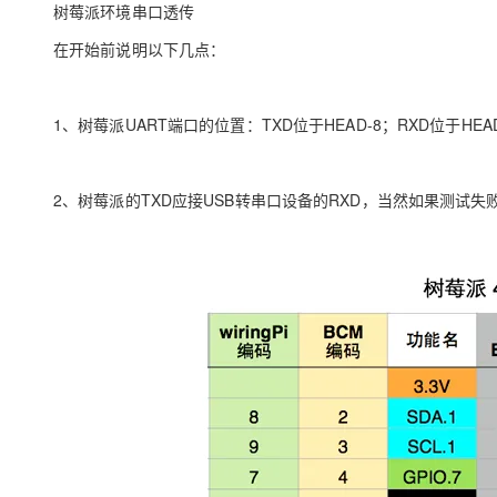
树莓派环境串口透传
大模型解决方案
迁移与运维管理
在开始前说明以下几点：
快速部署 Dify，高效搭建 
专有云
1、树莓派UART端口的位置：TXD位于HEAD-8；RXD位于HEA
10 分钟在聊天系统中增加
2、树莓派的TXD应接USB转串口设备的RXD，当然如果测试失