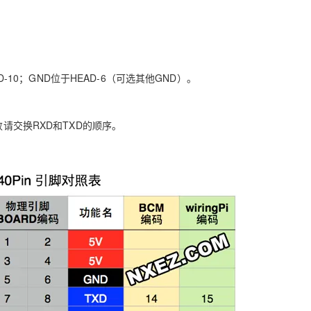
AI 应用
10分钟微调：让0.6B模型媲美235B模
多模态数据信
型
依托云原生高可用架构,实现Dify私有化部署
用1%尺寸在特定领域达到大模型90%以上效果
D-10；GND位于HEAD-6（可选其他GND）。
一个 AI 助手
超强辅助，Bol
即刻拥有 DeepSeek-R1 满血版
在企业官网、通讯软件中为客户提供 AI 客服
多种方案随心选，轻松解锁专属 DeepSeek
败请交换RXD和TXD的顺序。