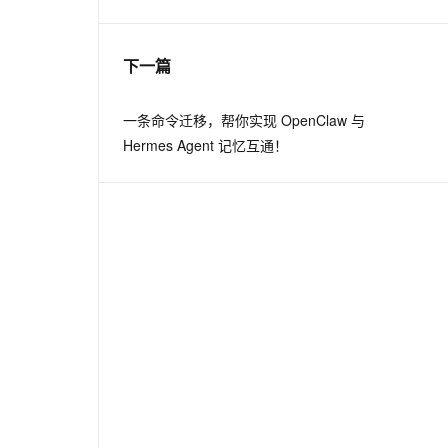
息提取
与 AI 智能体进行实时音视频通话
下一篇
从文本、图片、视频中提取结构化的属性信息
构建支持视频理解的 AI 音视频实时通话应用
t.diy 一步搞定创意建站
构建大模型应用的安全防护体系
一条命令迁移，帮你实现 OpenClaw 与
通过自然语言交互简化开发流程,全栈开发支持
通过阿里云安全产品对 AI 应用进行安全防护
Hermes Agent 记忆互通！