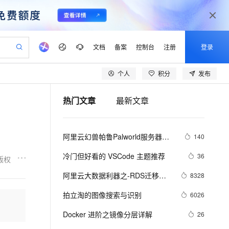
文档
备案
控制台
注册
登录
个人
积分
发布
验
作计划
器
AI 活动
专业服务
服务伙伴合作计划
开发者社区
加入我们
产品动态
服务平台百炼
阿里云 OPC 创新助力计划
热门文章
最新文章
一站式生成采购清单，支持单品或批量购买
可编辑精美 PPT 文稿
S产品伙伴计划（繁花）
峰会
CS
造的大模型服务与应用开发平台
Agency Agents：拥有专属领域专家
AI 生产力先锋
Al MaaS 服务伙伴赋能合作
域名
博文
Careers
PolarDB Agentic Database
至高可申请百万元
 轻松生成专业的 PPT
开启高性价比 AI 编程新体验
弹性可伸缩的云计算服务
先锋实践拓展 AI 生产力的边界
发布
多领域专家智能体,一键组建 AI 虚拟交付团队
Token 补贴，五大权
计划
海大会
伙伴信用分合作计划
商标
问答
社会招聘
阿里云幻兽帕鲁Palworld服务器配
140
益加速 OPC 成功
帕鲁游戏服务器
SS
HappyHorse 打造一站式影视创作平台
飞天发布时刻
HOT
秒悟 Meoo CLI 支持一键部
划
备案
电子书
校园招聘
置及价格整理（2024年版）
联机服务器，轻松开启游戏
视频创作，一键激活电商全链路生产力
稳定、安全、高性价比、高性能的云存储服务
所见，即是所愿
署项目至阿里云账号
可视化编排打通从文字构思到成片全链路闭环
更多支持
冷门但好看的 VSCode 主题推荐
36
版权
划
公司注册
镜像站
视频生成
语音识别与合成
 智能体与工作流应用
漫剧工坊：一站式动画创作平台
AI 实训营
Flink OSS 支持
阿里云大数据利器之-RDS迁移到
8328
合作伙伴培训与认证
划
上云迁移
站生成，高效打造优质广告素材
全接入的云上超级电脑
通过阿里云百炼高效搭建AI应用,助力高效开发
快速生产连贯的高质量长漫剧
从基础到进阶，Agent 创客手把手教你
AssumeRole 角色自定义
Maxcompute实现动态分区
lScope
我要反馈
e-1.1-T2V
Qwen3-TTS-Flash
拍立淘的图像搜索与识别
6026
查询合作伙伴
n Alibaba Cloud ISV 合作
代维服务
建企业门户网站
10 分钟搭建微信、支付宝小程序
百炼 Qwen3.7-Flash 系列模
畅细腻的高质量视频
离线语音合成大模型，多语言方言自适应，低延迟高稳定
创新加速
Docker 进阶之镜像分层详解
ope
登录合作伙伴管理后台
26
我要建议
站，无忧落地极速上线
以可视化方式快速构建移动和 PC 门户网站
国内短信简单易用，安全可靠，秒级触达，全球覆盖200+国家和地区。
高效部署网站，快速应用到小程序
型发布