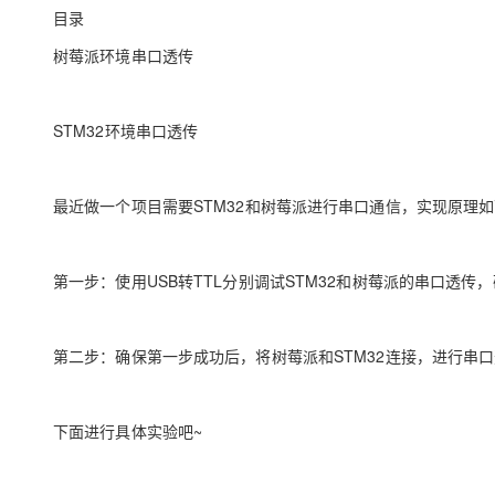
存储
天池大赛
Qwen3.7-Plus
云解析DNS
解决方案免费试用 新老
目录
电子合同
最高领取价值200元试用
能看、能想、能动手的多模
安全
网络与CDN
AI 算法大赛
树莓派环境串口透传
畅捷通
大数据开发治理平台 Data
AI 产品 免费试用
网络
安全
云开发大赛
Qwen3-VL-Plus
Tableau 订阅
1亿+ 大模型 tokens 和 
STM32环境串口透传
可观测
入门学习赛
中间件
AI空中课堂在线直播课
云防火墙
140+云产品 免费试用
上云与迁云
云原生的云上边界网络安全
产品新客免费试用，最长1
数据库
生态解决方案
最近做一个项目需要STM32和树莓派进行串口通信，实现原理
大模型服务
企业出海
大模型ACA认证体验
大数据计算
助力企业全员 AI 认知与能
行业生态解决方案
千问AI平台-Token Plan
政企业务
媒体服务
第一步：使用USB转TTL分别调试STM32和树莓派的串口透传
开发者生态解决方案
企业服务与云通信
千问AI平台-模型体验
AI 开发和 AI 应用解决
在线体验全尺寸、多种模态
第二步：确保第一步成功后，将树莓派和STM32连接，进行串
域名与网站
Happy 系列大模型
终端用户计算
下面进行具体实验吧~
Serverless
开发工具