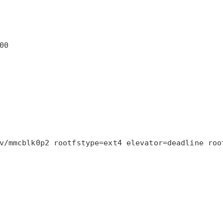
00
v/mmcblk0p2 rootfstype=ext4 elevator=deadline roo