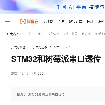
大模型
产品
解决方案
权益
定价
开发者社区
首页
模型体验
探索云世界
问产品
动手实
大模型
产品
解决方案
权益
定价
云市场
伙伴
服务
了解阿里云
精选产品
精选解决方案
普惠上云
产品定价
精选商城
成为销售伙伴
售前咨询
为什么选择阿里云
千问AI平台
开发者社区
开发与运维
文章
正文
了解云产品的定价详情
大模型服务平台百炼
睿译宝，AI翻译排版一
普惠上云 官方力荐
分销伙伴
在线服务
网站建设
什么是云计算
大
STM32和树莓派串口透传
大模型服务与应用平台
上传文档即自动完成翻译和
云服务器38元/年起，超
咨询伙伴
多端小程序
技术领先
云上成本管理
售后服务
轻量应用服务器
GLM-5.2：长任务时代
官方推荐返现计划
大模型
精选产品
精选解决方案
Salesforce 国际版订阅
稳定可靠
管理和优化成本
推荐新用户得奖励，单订单
销售伙伴合作计划
2021-12-15
858
自助服务
友盟天域
安全合规
人工智能与机器学习
AI
文本生成
云数据库 RDS
Hermes Agent，打造
云工开物
无影生态合作计划
在线服务
观测云
分析师报告
自主进化，持久记忆，越用
高校专属算力普惠，学生认
计算
互联网应用开发
Qwen3.8-Max
HOT
Salesforce On Alibaba C
工单服务
Tuya 物联网平台阿里云
研究报告与白皮书
人工智能平台 PAI
快速拥有专属 OpenClaw
简介：
STM32和树莓派串口透传
大模
Consulting Partner 合
大数据
容器
智能体时代全能旗舰模型
免费试用
短信专区
一站式AI开发、训练和推
蓝凌 OA
AI 大模型销售与服务生
现代化应用