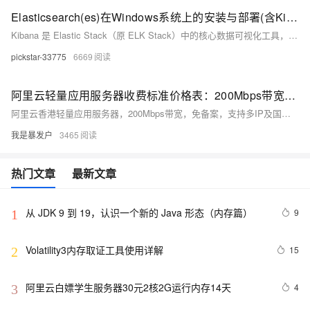
Elasticsearch(es)在Windows系统上的安装与部署(含Kibana)
Kibana 是 Elastic Stack（原 ELK Stack）中的核心数据可视化工具，主要与 Elasticsearch 配合使用，提供强大的数据探索、分析和展示功能。elasticsearch安装在windows上一般是zip文件，解压到对应目录。文件，elasticsearch8.x以上版本是自动开启安全认证的。kibana安装在windows上一般是zip文件，解压到对应目录。elasticsearch的默认端口是9200，访问。默认用户是elastic，密码需要重置。
pickstar-33775
6669
阿里云轻量应用服务器收费标准价格表：200Mbps带宽、CPU内存及存储配置详解
阿里云香港轻量应用服务器，200Mbps带宽，免备案，支持多IP及国际线路，月租25元起，年付享8.5折优惠，适用于网站、应用等多种场景。
我是暴发户
3465
热门文章
最新文章
从 JDK 9 到 19，认识一个新的 Java 形态（内存篇）
9
1
Volatility3内存取证工具使用详解
15
2
阿里云白嫖学生服务器30元2核2G运行内存14天
4
3