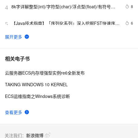
8k字详解整型(int)/字符型(char)/浮点型(float)/有符号
8
4
(signed)/无符号(unsigned)数据在内存中的存储【程序员
内功修炼/C语言】
【Java技术指南】「序列化系列」深入挖掘FST快速序列
6
5
化压缩内存的利器的特性和原理 
JVM运行时内存结构
622
6
在IE下的JS编程需注意的内存释放问题
513
7
相关电子书
云服务器ECS内存增强型实例re6全新发布
Android系统如何管理自己内存的？
8
8
TAKING WINDOWS 10 KERNEL
动态内存和智能指针
548
9
ECS运维指南之Windows系统诊断
带你读《Elastic Stack 实战手册》之84：——
8
10
查看更多
4.3.3.Elasticsearch 性能优化之内存和熔断浅析（上）
关注我们：
新浪微博