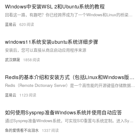
Windows中安装WSL 2和Ubuntu系统的教程
回看这一路，有趣吧？你已经跨界成为了一个Windows和Linux的桥梁。期待在代码的世界里，把一切玩得风生水起！
蓝易云
620
windows11系统安装ubuntu系统详细步骤
安装后，您可以直接从商店启动应用程序来源
武汉肆晟
1858
Redis的基本介绍和安装方式（包括Linux和Windows版本），以及常用命令的演示
Redis（Remote Dictionary Server）是一个高性能的开源键值存储数据库。它支持字符串、列表、散列、集合等多种数据类型，具有持久化、发布/订阅等高级功能。由于其出色的性能和广泛的使用场景，Redis在应用程序中常作为高速缓存、消息队列等用途。
蓝易云
1123
如何使用Sysprep准备Windows系统并使用自动应答
通过Sysprep准备Windows系统，可实现SID重置与系统定制。进入Sysprep后，可安装软件、设置默认桌面文件，并使用Windows SIM创建应答文件以实现自动化部署。适用于系统克隆与批量部署场景。
鱼的爱情看不出泪水
1337