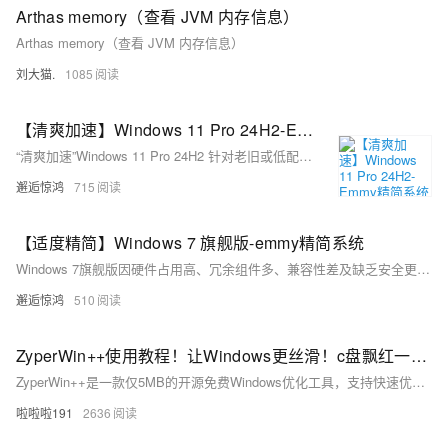
Arthas memory（查看 JVM 内存信息）
Arthas memory（查看 JVM 内存信息）
刘大猫.
1085
【清爽加速】Windows 11 Pro 24H2-Emmy精简系统
“清爽加速”Windows 11 Pro 24H2 针对老旧或低配设备，通过精简系统、优化服务与简化装机流程，降低资源占用，提升运行流畅度，兼顾安全性与稳定性，让老设备也能轻松应对日常办公与轻度娱乐需求。
邂逅惊鸿
715
【适度精简】Windows 7 旗舰版-emmy精简系统
Windows 7旗舰版因硬件占用高、冗余组件多、兼容性差及缺乏安全更新等问题，逐渐难以满足用户需求。适度精简版通过去除无用组件、优化性能与安全性，提升老旧设备运行效率，增强兼容性与稳定性，同时保留用户熟悉的操作界面，降低学习成本，满足个性化需求，延续Windows 7的实用价值。
邂逅惊鸿
510
ZyperWin++使用教程！让Windows更丝滑！c盘飘红一键搞定！ZyperWin++解决系统优化、Office安装和系统激活
ZyperWin++是一款仅5MB的开源免费Windows优化工具，支持快速优化、自定义设置与垃圾清理，兼具系统加速、隐私保护、Office安装等功能，轻便无广告，小白也能轻松上手，是提升电脑性能的全能管家。
啦啦啦191
2636