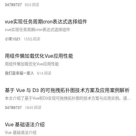
34789737
604
vue实现任务周期cron表达式选择组件
vue实现任务周期cron表达式选择组件
小宋1021
1552
用组件懒加载优化Vue应用性能
用组件懒加载优化Vue应用性能
我们是幸福一家人
614
基于 Vue 与 D3 的可拖拽拓扑图技术方案及应用案例解析
本文介绍了基于Vue和D3实现可拖拽拓扑图的技术方案与应用实例。通过Vue构建用户界面和交互逻辑，结合D3强大的数据可视化能力，实现了力导向布局、节点拖拽、交互事件等功能。文章详细讲解了数据模型设计、拖拽功能实现、组件封装及高级扩展（如节点类型定制、连接样式优化等），并提供了性能优化方案以应对大数据量场景。最终，展示了基础网络拓扑、实时更新拓扑等应用实例，为开发者提供了一套完整的实现思路和实践经验。
34789737
1845
Vue 基础语法介绍
Vue 基础语法介绍