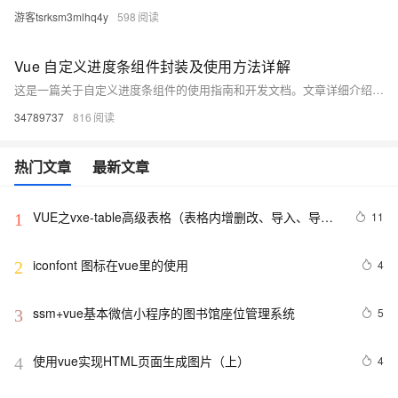
游客tsrksm3mlhq4y
598
Vue 自定义进度条组件封装及使用方法详解
这是一篇关于自定义进度条组件的使用指南和开发文档。文章详细介绍了如何在Vue项目中引入、注册并使用该组件，包括基础与高级示例。组件支持分段配置（如颜色、文本）、动画效果及超出进度提示等功能。同时提供了完整的代码实现，支持全局注册，并提出了优化建议，如主题支持、响应式设计等，帮助开发者更灵活地集成和定制进度条组件。资源链接已提供，适合前端开发者参考学习。
34789737
816
热门文章
最新文章
VUE之vxe-table高级表格（表格内增删改、导入、导
11
1
出、自定义打印、列设置隐藏显示等）用法
iconfont 图标在vue里的使用
4
2
ssm+vue基本微信小程序的图书馆座位管理系统
5
3
使用vue实现HTML页面生成图片（上）
4
4