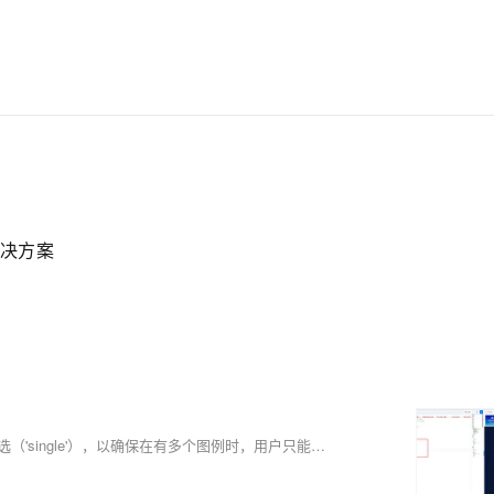
解决方案
本文介绍了如何在ECharts图表中设置图例（legend）的选中模式为单选（'single'），以确保在有多个图例时，用户只能选择一个图例项进行展示，从而提升图表的可读性和用户体验。