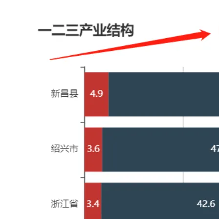
存储
天池大赛
Qwen3.7-Plus
云解析DNS
解决方案免费试用 新老
电子合同
最高领取价值200元试用
能看、能想、能动手的多模
安全
网络与CDN
AI 算法大赛
畅捷通
大数据开发治理平台 Data
AI 产品 免费试用
网络
安全
云开发大赛
Qwen3-VL-Plus
Tableau 订阅
1亿+ 大模型 tokens 和 
可观测
入门学习赛
中间件
AI空中课堂在线直播课
云防火墙
140+云产品 免费试用
上云与迁云
云原生的云上边界网络安全
产品新客免费试用，最长1
数据库
生态解决方案
大模型服务
企业出海
大模型ACA认证体验
大数据计算
助力企业全员 AI 认知与能
行业生态解决方案
千问AI平台-Token Plan
政企业务
媒体服务
开发者生态解决方案
企业服务与云通信
千问AI平台-模型体验
AI 开发和 AI 应用解决
在线体验全尺寸、多种模态
域名与网站
Happy 系列大模型
终端用户计算
Serverless
开发工具