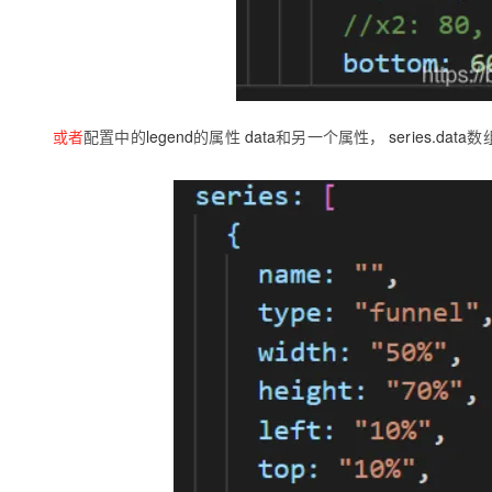
或者
配置中的
legend
的属性
data
和另一个属性，
series.data
数