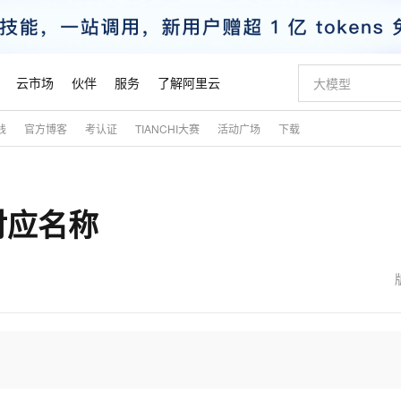
云市场
伙伴
服务
了解阿里云
践
官方博客
考认证
TIANCHI大赛
活动广场
下载
AI 特惠
数据与 API
成为产品伙伴
企业增值服务
最佳实践
价格计算器
AI 场景体
基础软件
产品伙伴合
阿里云认证
市场活动
配置报价
大模型
自助选配和估算价格
新方式
睿译宝，AI翻译排版一步到位
智启 AI 普惠权益
产品生态集成认证中心
企业支持计划
云上春晚
域名与网站
千问官方 MaaS 平台，为开发者和 Agent 而生，新用户赠送 1 亿 + tokens 额度
Qwen Aud
AI Coding
阿里云Maa
2026 阿里云
云服务器 E
为企业打
数据集
Windows
大模型认证
模型
NEW
NEW
示对应名称
交付可用成果
值低价云产品抢先购
上传文档即自动完成翻译和格式还原
至高享 1亿+免费 tokens，加速 Al 应用落地
提供智能易用的域名与建站服务
智能编程，一键
安全可靠、
产品生态伙伴
专家技术服务
云上奥运之旅
弹性计算合作
阿里云中企出
手机三要素
宝塔 Linux
全部认证
价格优势
有专属领域专家
GLM-5.2：长任务时代开源旗舰模型
阿里云 OPC 创新助力计划
千问大模型
即刻拥有 DeepS
AI 电商营销
对象存储 O
大模型
产品生态伙伴工作台
企业增值服务台
云栖战略参考
云存储合作计
云栖大会
身份实名认证
CentOS
训练营
推动算力普惠，释放技术红利
最高返9万
多领域专家智能体,一键组建 AI 虚拟交付团队
快速构建应用程序和网站，即刻迈出上云第一步
至高百万元 Token 补贴，加速一人公司成长
多元化、高性能、安全可靠的大模型服务
真正可用的 1M 上下文,一次完成代码全链路开发
轻松解锁专属 Dee
从图文生成到
云上的中国
数据库合作计
活动全景
短信
Docker
图片和
站式影视创作平台
Hermes Agent，打造自进化智能体
Token Plan 模型订阅计划
数字证书管理服务（原SSL证书）
5 分钟轻松部署
AI 广告创作
无影云电脑
企业成长
NEW
信息公告
看见新力量
云网络合作计
OCR 文字识别
JAVA
证享300元代金券
可视化编排打通从文字构思到成片全链路闭环
全托管，含MySQL、PostgreSQL、SQL Server、MariaDB多引擎
自主进化，持久记忆，越用越聪明
Qwen3.8-Max 首发尝鲜，限时加量 10 倍，夜间低至2折
实现全站HTTPS，呈现可信的WEB访问
图文、视频一
随时随地安
魔搭 Mode
Kimi-K3
HappyHors
NEW
loud
服务实践
官网公告
金融模力时刻
Salesforce O
版
发票查验
全能环境
Claude Code + GStack 打造工程团队
千问办公，限时限量积分加倍
Qoder
低代码高效构
AI 建站
短信服务
型
NEW
作计划
Kimi 最新旗舰模型，长程编程与推理利器
让文字生成流
计划
创新中心
魔搭 ModelSc
健康状态
理服务
让AI从“聊天伙伴”进化为能干活的“数字员工”
安装技能 GStack，拥有专属 AI 工程团队
你的AI工作搭子，覆盖日常办公高频场景
面向真实软件的智能体编程平台
0 代码专业建
客户案例
天气预报查询
操作系统
态合作计划