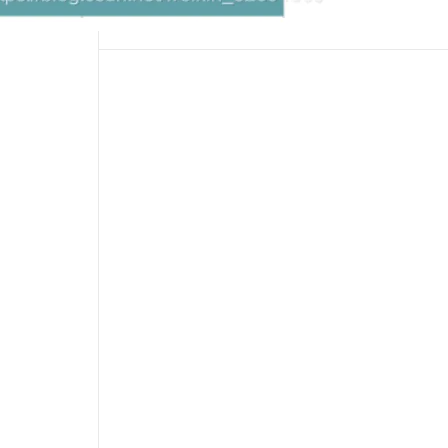
Hermes Agent 记忆互通！
息提取
与 AI 智能体进行实时音视频通话
从文本、图片、视频中提取结构化的属性信息
构建支持视频理解的 AI 音视频实时通话应用
t.diy 一步搞定创意建站
构建大模型应用的安全防护体系
通过自然语言交互简化开发流程,全栈开发支持
通过阿里云安全产品对 AI 应用进行安全防护