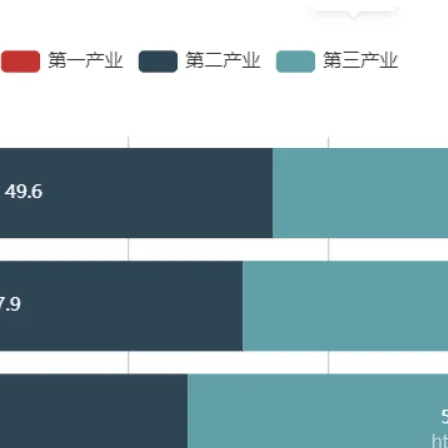
Deepseek-v4-pro
HappyHors
同享
万小智 AI 建站低至 15元/月
Qoder CN
AI 短剧/漫剧
云原生数据库 
快递物流查询
WordPress
成为服务伙
高校合作
点，立即开启云上创新
覆盖公网/内网、递归/权威、移动APP等全场景解析服务
送.CN域名，送备案服务码
基于千问大模型等，支持代码智能生成、研发智能问答
AI助力短剧
态智能体模型
旗舰 MoE 大模型，百万上下文与顶尖推理能力
图生视频，流
Ubuntu
服务生态伙伴
云工开物
企业应用
Works
Night Plan 支持 Qwen 3.8-Max
云原生大数据计算服务 MaxCompute
AI 办公
容器服务 Kub
NEW
GLM-5.2
Wan2.7-T
Red Hat
30+ 款产品免费体验
Data Agent 驱动的一站式 Data+AI 开发治理平台
夜间 5 折，Qwen/Meoo/TokenPlan 客户专享
面向分析的企业级SaaS模式云数据仓库
AI智能应用
提供一站式管
科研合作
视觉 Coding、空间感知、多模态思考等全面升级
1M上下文，专为长程任务能力而生
ERP
堂（旗舰版）
SUSE
智能客服
CRM
防护产品
2个月
自动承接线索
建站小程序
OA 办公系统
AI 应用构建
大模型原生
力提升
财税管理
模板建站
Qoder
大模型服务平台百炼-应用模版
HOT
NEW
面向真实软件
个人版上线、团队版降价；千问3.8-Max首发发尝鲜
丰富多元化的应用模版和解决方案
400电话
定制建站
万有无界
大模型服务平台百炼-智能体
方案
广告营销
模板小程序
的模型效果
灵活可视化地构建企业级 Agent
定制小程序
秒悟
人工智能平台 PAI
APP 开发
云端极速 AI 
新一代 AI 视频生成模型，深度适配广告营销等场景
AI Native 的算法工程平台，一站式完成建模、训练、推理服务部署
建站系统