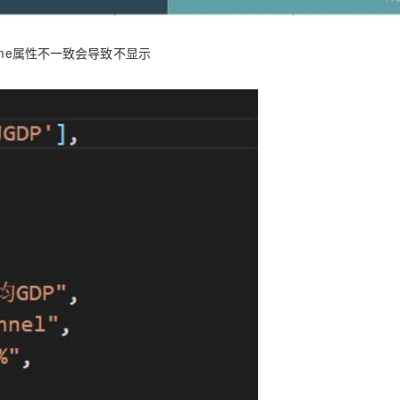
AI 应用
10分钟微调：让0.6B模型媲美235B模
多模态数据信
me
属性不一致会导致不显示
型
依托云原生高可用架构,实现Dify私有化部署
用1%尺寸在特定领域达到大模型90%以上效果
一个 AI 助手
超强辅助，Bol
即刻拥有 DeepSeek-R1 满血版
在企业官网、通讯软件中为客户提供 AI 客服
多种方案随心选，轻松解锁专属 DeepSeek