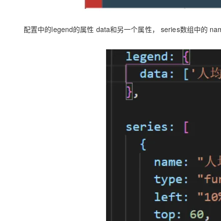
大模型解决方案
迁移与运维管理
快速部署 Dify，高效搭建 
配置中的
legend
的属性
data
和另一个属性，
series
数组中的
na
专有云
10 分钟在聊天系统中增加