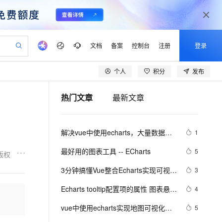
文档
备案
控制台
注册
登录
个人
积分
发布
验
作计划
器
AI 活动
专业服务
服务伙伴合作计划
开发者社区
加入我们
产品动态
服务平台百炼
阿里云 OPC 创新助力计划
热门文章
最新文章
一站式生成采购清单，支持单品或批量购买
io：打造专属 AI 语音助手
S产品伙伴计划（繁花）
峰会
CS
造的大模型服务与应用开发平台
一句话生成原生可编辑精美 PPT 文稿
AI 生产力先锋
Al MaaS 服务伙伴赋能合作
域名
博文
Careers
至高可申请百万元
Qwen3.8-Max 模型上线
开启高性价比 AI 编程新体验
弹性可伸缩的云计算服务
Qwen-Audio-3.0-Realtime 端到端实时语音角色扮演
输入一句话想法, 轻松生成专业的 PPT
先锋实践拓展 AI 生产力的边界
Token 补贴，五大权
计划
海大会
伙伴信用分合作计划
商标
问答
社会招聘
解决vue中使用echarts，大量数据缩
1
益加速 OPC 成功
eek-V4-Pro
SS
一键部署幻兽帕鲁游戏服务器
飞天发布时刻
HOT
Open Search 向量检索版支
划
备案
电子书
校园招聘
放卡顿的问题
pSeek-V4-Pro
视频创作，一键激活电商全链路生产力
稳定、安全、高性价比、高性能的云存储服务
一键购买专属联机服务器，轻松开启游戏
所见，即是所愿
持视频检索 Pipeline 功能
更多支持
最好用的图表工具 -- ECharts
5
版权
划
公司注册
镜像站
视频生成
语音识别与合成
专属 QwenPaw
漫剧工坊：一站式动画创作平台
AI 实训营
HOT
应用身份服务 (IDaaS)
3分钟搞懂Vue整合Echarts实现可视化
3
合作伙伴培训与认证
划
上云迁移
站生成，高效打造优质广告素材
全接入的云上超级电脑
从聊天伙伴进化为能主动干活的本地数字员工
快速生产连贯的高质量长漫剧
从基础到进阶，Agent 创客手把手教你
OpenClaw 管理能力上线
界面
lScope
我要反馈
e-1.1-T2V
Qwen3-TTS-Flash
Echarts tooltip配置项的属性 图表悬浮
4
查询合作伙伴
n Alibaba Cloud ISV 合作
代维服务
建企业门户网站
10 分钟搭建微信、支付宝小程序
MaxCompute MaxFrame 提
框
畅细腻的高质量视频
离线语音合成大模型，多语言方言自适应，低延迟高稳定
创新加速
vue中使用echarts实现地图可视化
ope
登录合作伙伴管理后台
5
我要建议
站，无忧落地极速上线
以可视化方式快速构建移动和 PC 门户网站
国内短信简单易用，安全可靠，秒级触达，全球覆盖200+国家和地区。
高效部署网站，快速应用到小程序
供自动弹性内存功能
（上）