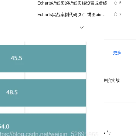
安全
Echarts折线图的折线实线设置成虚线
我要投诉
e-1.1-I2V
Cosyvoice-V3-Flash
5
PolarDB
上云场景组合购
Milvus 弹性伸缩功能新增节
伴
漫剧创作，剧本、分镜、视频高效生成
100%兼容MySQL、PostgreSQL，兼容Oracle，支持集中和分布式
覆盖90%+业务场景，专享组合折扣价
点支持范围
畅自然，细节丰富
高表现力语音合成大模型，语音克隆听感自然
VPN
Echarts实战案例代码(3)：饼图pie之
7
南丁格尔玫瑰图rose实现代码
ernetes 版 ACK
云聚AI 严选权益
AI 原生数据库服务发布
SSL 证书
Echarts渲染不报错但是没有内容
2
2V
Fun-ASR
，一键激活高效办公新体验
理容器应用的 K8s 服务
精选AI产品，从模型到应用全链提效
Agent 数据网关
文戏情感细腻自然，动作戏激烈拳拳到肉，实现更强表演能力
支持中英文自由切换，具备更强的噪声鲁棒性
堡垒机
vue中使用vue-echarts引入百度地图
2
AI 用量加速计划
云原生数据库 PolarDB
实现数据可视化
防火墙
、识别商机，让客服更高效、服务更出色。
Echarts——如何默认选中图表并显示
新老同享，达量后返
Agentic Database 发布
6
相关电子书
更多
tooltip
主机安全
应用
低代码开发师（初级）实战教程
千问办公
NEW
AI 应用及服务市场
的智能体编程平台
一站式AI生产力平台
冬季实战营第三期：MySQL数据库进阶实战
AI 应用
伶鹊
阿里巴巴DevOps 最佳实践手册
企业级人与Agent协作平台，接入和调度多个数字员工
智能客服平台，对话机器人、对话分析、智能外呼
大模型
大模型服务平台百炼 - 全妙
自然语言处理
下一篇
应用创作平台
多模态内容创作工具，已接入 DeepSeek
数据标注
机器学习
一条命令迁移，帮你实现 OpenClaw 与