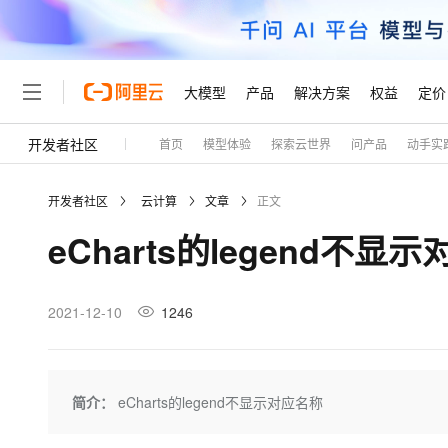
大模型
产品
解决方案
权益
定价
开发者社区
首页
模型体验
探索云世界
问产品
动手实
大模型
产品
解决方案
权益
定价
云市场
伙伴
服务
了解阿里云
精选产品
精选解决方案
普惠上云
产品定价
精选商城
成为销售伙伴
售前咨询
为什么选择阿里云
千问AI平台
开发者社区
云计算
文章
正文
了解云产品的定价详情
大模型服务平台百炼
千问办公，解锁你的工作
普惠上云 官方力荐
分销伙伴
在线服务
网站建设
什么是云计算
大
eCharts的legend不显
大模型服务与应用平台
企业级Agent产品，直接
云服务器38元/年起，超
咨询伙伴
多端小程序
技术领先
云上成本管理
售后服务
轻量应用服务器
Agency Agents：拥
官方推荐返现计划
大模型
精选产品
精选解决方案
Salesforce 国际版订阅
稳定可靠
管理和优化成本
推荐新用户得奖励，单订单
销售伙伴合作计划
2021-12-10
1246
自助服务
友盟天域
安全合规
人工智能与机器学习
AI
文本生成
云数据库 RDS
HappyHorse 打造一
云工开物
无影生态合作计划
在线服务
观测云
分析师报告
高校专属算力普惠，学生认
计算
互联网应用开发
Qwen3.8-Max
HOT
Salesforce On Alibaba C
工单服务
Tuya 物联网平台阿里云
研究报告与白皮书
人工智能平台 PAI
快速拥有专属 OpenClaw
简介：
eCharts的legend不显示对应名称
大模
Consulting Partner 合
大数据
容器
智能体时代全能旗舰模型
免费试用
短信专区
一站式AI开发、训练和推
蓝凌 OA
AI 大模型销售与服务生
现代化应用