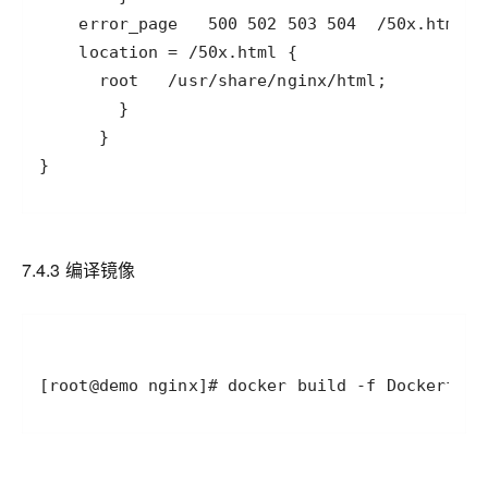
}
7.4.3 编译镜像
[root@demo nginx]# docker build -f Dockerfile