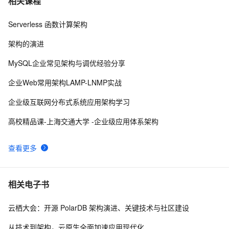
相关课程
关概念
Serverless 函数计算架构
Istio从懵圈到熟练 – 二分之一活的微服务
9323
8
架构的演进
go微服务框架go-micro深度学习(一) 整体架构介绍
7128
9
MySQL企业常见架构与调优经验分享
主流微服务注册中心浅析和对比
7042
10
企业Web常用架构LAMP-LNMP实战
企业级互联网分布式系统应用架构学习
高校精品课-上海交通大学 -企业级应用体系架构
查看更多
相关电子书
云栖大会：开源 PolarDB 架构演进、关键技术与社区建设
从技术到架构，云原生全面加速应用现代化