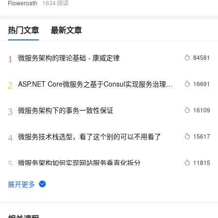
Floweroath
1634
热门文章
最新文章
微服务架构的理论基础 - 康威定律
84581
1
ASP.NET Core微服务之基于Consul实现服务治理
16691
2
（1）
微服务架构下的事务一致性保证
16109
3
微服务技术栈选型，看了这个别的可以不用看了
15617
4
微服务架构如何实现网站服务垂直化拆分
11815
5
阿里巴巴微服务开源项目盘点（持续更新）
11530
6
初识SpringCloud（2）集群/分布式/微服务/SOA的相
9650
7