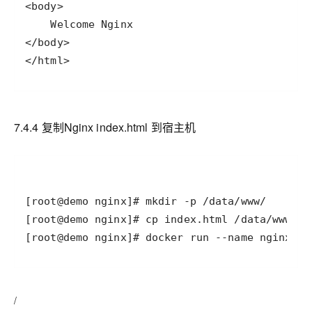
</html>
7.4.4 复制
Nginx index.html
到宿主机
[root@demo nginx]# docker run --name nginx-de
/