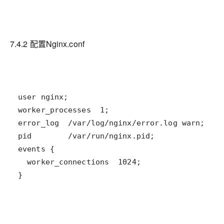
7.4.2 配置
Nginx.conf
}