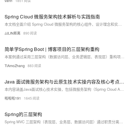
varin
1851
Spring Cloud 微服务架构技术解析与实践指南
本文档全面介绍 Spring Cloud 微服务架构的核心组件、设计理念和实现方案。作为构建分布式系统的综合工具箱，Spring Cloud 为微服务架构提供了服务发现、配置管理、负载均衡、熔断器等关键功能的标准化实现。本文将深入探讨其核心组件的工作原理、集成方式以及在实际项目中的最佳实践，帮助开发者构建高可用、可扩展的分布式系统。
JJLIN距离
890
简单学Spring Boot | 博客项目的三层架构重构
本案例通过采用三层架构（数据访问层、业务逻辑层、表现层）重构项目，解决了集中式开发导致的代码臃肿问题。各层职责清晰，结合依赖注入实现解耦，提升了系统的可维护性、可测试性和可扩展性，为后续接入真实数据库奠定基础。
TiAmoZhang
883
Java 面试微服务架构与云原生技术实操内容及核心考点梳理 Java 面试
本内容涵盖Java面试核心技术实操，包括微服务架构（Spring Cloud Alibaba）、响应式编程（WebFlux）、容器化（Docker+K8s）、函数式编程、多级缓存、分库分表、链路追踪（Skywalking）等大厂高频考点，助你系统提升面试能力。
啦啦啦191
1645
Spring的三层架构
Spring MVC 三层架构（表现层、业务层、数据访问层）通过职责分离提升代码可维护性与扩展性。表现层（Controller）接收请求并返回响应；业务层（Service）处理核心逻辑与事务；数据访问层（Mapper）负责数据库操作与数据映射，共同实现高效、清晰的系统开发。