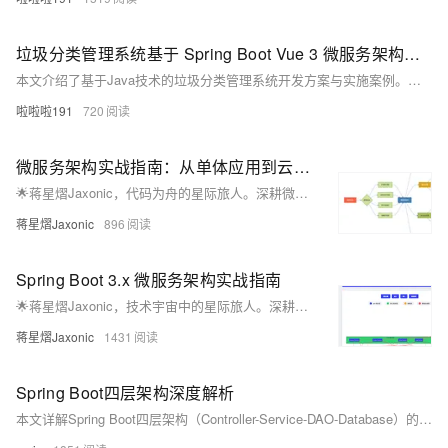
垃圾分类管理系统基于 Spring Boot Vue 3 微服务架构实操指南
本文介绍了基于Java技术的垃圾分类管理系统开发方案与实施案例。系统采用前后端分离架构，后端使用Spring Boot框架搭配MySQL数据库，前端可选择Vue.js或Java Swing实现。核心功能模块包括垃圾分类查询、科普教育、回收预约等。文中提供了两个典型应用案例：彭湖花园小区使用的Swing桌面系统和基于Spring Boot+Vue的城市管理系统，分别满足不同场景需求。最新技术方案升级为微服务架构，整合Spring Cloud、Redis、Elasticsearch等技术，并采用Docker容器
啦啦啦191
720
微服务架构实战指南：从单体应用到云原生的蜕变之路
🌟蒋星熠Jaxonic，代码为舟的星际旅人。深耕微服务架构，擅以DDD拆分服务、构建高可用通信与治理体系。分享从单体到云原生的实战经验，探索技术演进的无限可能。
蒋星熠Jaxonic
896
Spring Boot 3.x 微服务架构实战指南
🌟蒋星熠Jaxonic，技术宇宙中的星际旅人。深耕Spring Boot 3.x与微服务架构，探索云原生、性能优化与高可用系统设计。以代码为笔，在二进制星河中谱写极客诗篇。关注我，共赴技术星辰大海！（238字）
蒋星熠Jaxonic
1431
Spring Boot四层架构深度解析
本文详解Spring Boot四层架构（Controller-Service-DAO-Database）的核心思想与实战应用，涵盖职责划分、代码结构、依赖注入、事务管理及常见问题解决方案，助力构建高内聚、低耦合的企业级应用。