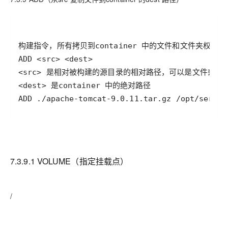
ADD ./apache-tomcat-9.0.11.tar.gz /opt/server
7.3.9.1 VOLUME（指定挂载点）
/