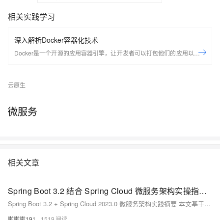
相关实践学习
深入解析Docker容器化技术
Docker是一个开源的应用容器引擎，让开发者可以打包他们的应用以及依
赖包到一个可移植的容器中，然后发布到任何流行的Linux机器上，也可以
实现虚拟化，容器是完全使用沙箱机制，相互之间不会有任何接口。
云原生
Docker是世界领先的软件容器平台。开发人员利用Docker可以消除协作编
码时“在我的机器上可正常工作”的问题。运维人员利用Docker可以在隔离
容器中并行运行和管理应用，获得更好的计算密度。企业利用Docker可以
微服务
构建敏捷的软件交付管道，以更快的速度、更高的安全性和可靠的信誉为
Linux和Windows Server应用发布新功能。 在本套课程中，我们将全面的
讲解Docker技术栈，从环境安装到容器、镜像操作以及生产环境如何部署
开发的微服务应用。本课程由黑马程序员提供。 &nbsp; &nbsp; 相关的阿
相关文章
里云产品：容器服务 ACK 容器服务 Kubernetes 版（简称 ACK）提供高
性能可伸缩的容器应用管理能力，支持企业级容器化应用的全生命周期管
理。整合阿里云虚拟化、存储、网络和安全能力，打造云端最佳容器化应
Spring Boot 3.2 结合 Spring Cloud 微服务架构实操指南 现代分布式应用系统构建实战教程
用运行环境。 了解产品详情: https://www.aliyun.com/product/kubernetes
Spring Boot 3.2 + Spring Cloud 2023.0 微服务架构实践摘要 本文基于Spring Boot 3.2.5和Spring Cloud 2023.0.1最新稳定版本，演示现代微服务架构的构建过程。主要内容包括： 技术栈选择：采用Spring Cloud Netflix Eureka 4.1.0作为服务注册中心，Resilience4j 2.1.0替代Hystrix实现熔断机制，配合OpenFeign和Gateway等组件。 核心实操步骤： 搭建Eureka注册中心服务 构建商品
啦啦啦191
1519