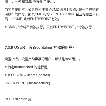
用，另一种和
CMD
指令配合使用。
当独自使用时，如果你还使用了
CMD
命令且
CMD
是一个完整的
可执行的命令，那么
CMD
指令和
ENTRYPOINT
会互相覆盖只有
后一个
CMD
或者
ENTRYPOINT
有效。
# CMD
指令将不会被执行，只有
ENTRYPOINT
指令被执行
7.3.6 USER（设置
container
容器的用户）
设置指令，设置启动容器的用户，默认是
root
用户。
#
指定
memcached
的运行用户
#USER = su – user11(centos)
ENTRYPOINT ["memcached"]
USER daemon
或