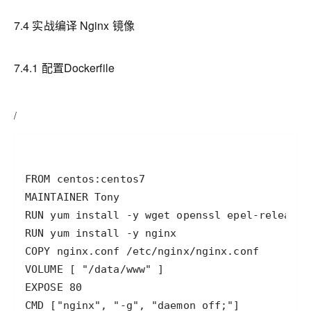
7.4
实战编译
Nginx
镜像
7.4.1 配置
Dockerfile
/
CMD ["nginx", "-g", "daemon off;"]