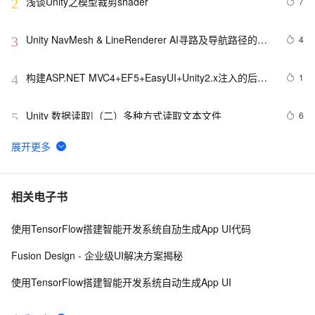
浅谈Unity之模型裁剪shader
7
2
全包含
Unity NavMesh & LineRenderer AI寻路及导航路径的绘
4
3
制
构建ASP.NET MVC4+EF5+EasyUI+Unity2.x注入的后台
1
4
管理系统（26）-权限管理系统-分配角色给用户
Unity 数据读取|（二）多种方式读取文本文件
6
5
透视与正交之外的奇妙视界：深入解析Unity游戏开发中
10
6
的相机与视角控制艺术，探索打造沉浸式玩家体验的奥
秘与技巧
[Unity3d]脚本相互调用以及控制
7
7
相关电子书
使用TensorFlow搭建智能开发系统自劢生成App UI代码
unity3d 学习笔记（两）
3
8
Fusion Design - 企业级UI解决方案揭秘
unity3d UGUI的down与up弹窗，松开时关闭窗口处理机
1
9
使用TensorFlow搭建智能开发系统自动生成App UI
制
构建ASP.NET MVC4+EF5+EasyUI+Unity2.x注入的后台
1
10