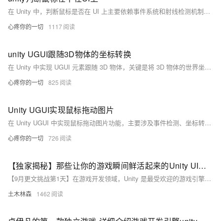
在 Unity 中，判断鼠标是否在 UI 上主要依赖事件系统和射线检测机制。Unity 的事件系统负责处理输入事件，GraphicRaycaster 组件用于检测射线与 UI 元素的相交情况。通过 `EventSystem.current.IsPointerOverGameObject()` 方法可轻松判断鼠标是否在 UI 上。对于移动端，使用 `EventSystem.current.IsPointerOverGameObject(Input.GetTouch(0).fingerId)` 来判断触摸是否在 UI 上。代码实现简单且高效。
心疼你的一切
1117
unity UGUI跟随3D物体的坐标转换
在 Unity 中实现 UGUI 元素跟随 3D 物体，关键是将 3D 物体的世界坐标转换为屏幕或画布坐标。通过 Camera.WorldToScreenPoint 方法，可将 3D 物体位置映射到屏幕上，再更新 UGUI 元素的位置。代码示例展示了如何使用该方法，使 UGUI 图像跟随 3D 模型，并提供文字显示、图像和线条的显示/隐藏功能。
心疼你的一切
825
Unity UGUI实现鼠标拖动图片
在 Unity UGUI 中实现鼠标拖动图片功能，主要涉及事件检测、坐标转换和物体位置更新。根据鼠标移动量更新图片位置。代码示例展示了如何通过这些步骤实现拖动效果。
心疼你的一切
726
【独家揭秘】那些让你的游戏瞬间鲜活起来的Unity UI动画技巧：从零开始打造动态按钮，提升玩家交互体验的绝招大公开！
【9月更文挑战第1天】在游戏开发领域，Unity 是最受欢迎的游戏引擎之一，其强大的跨平台发布能力和丰富的功能集让开发者能够迅速打造出高质量的游戏。优秀的 UI 设计对于游戏至关重要，尤其是在手游市场，出色的 UI 能给玩家留下深刻的第一印象。Unity 的 UGUI 系统提供了一整套解决方案，包括 Canvas、Image 和 Button 等组件，支持添加各种动画效果。
土木林森
1462