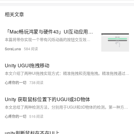
相关文章
「Mac畅玩鸿蒙与硬件43」UI互动应用篇20 - 闪烁按钮效果
本篇将带你实现一个带有闪烁动画的按钮交互效果。通过动态改变按钮颜色，用户可以在视觉上感受到按钮的闪烁效果，提升界面互动体验。
SoraLuna
584
Unity UGUI拖拽移动
本文介绍了两种UI拖拽实现方式：精准拖拽和克隆拖拽。精准拖拽通过计算鼠标点击点与UI中心的偏移量，使UI跟随鼠标移动，适用于需要精确控制的场景。代码中通过`IBeginDragHandler`、`IDragHandler`和`IEndDragHandler`接口实现拖拽逻辑。克隆拖拽则在拖拽时克隆一个UI对象，使其跟随鼠标移动，适合视觉效果需求较高的场景。代码中同样使用上述接口，并在拖拽结束时销毁克隆对象。具体实现可参考提供的代码示例。
心疼你的一切
738
Unity 获取鼠标位置下的UGUI或3D物体
本文总结了两种检测方法，分别用于UGUI和3D物体的检测。第一种方法`GetOverUIobj`专门用于检测鼠标悬停的UGUI元素，通过`GraphicRaycaster`实现。第二种方法`GetOverWordGameObject`则同时适用于UI和3D物体检测，利用`PhysicsRaycaster`进行射线检测。两者均返回悬停对象或null。
心疼你的一切
516
unity判断鼠标在不在UI上