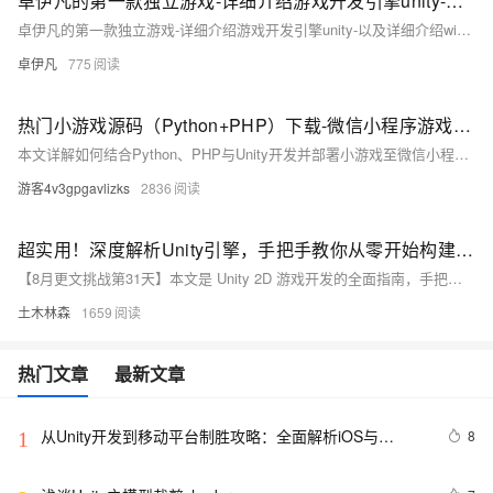
卓伊凡的第一款独立游戏-详细介绍游戏开发引擎unity-以及详细介绍windows和mac的安装步骤【01】
卓伊凡的第一款独立游戏-详细介绍游戏开发引擎unity-以及详细介绍windows和mac的安装步骤【01】
卓伊凡
775
热门小游戏源码（Python+PHP）下载-微信小程序游戏源码Unity发实战指南​
本文详解如何结合Python、PHP与Unity开发并部署小游戏至微信小程序。涵盖技术选型、Pygame实战、PHP后端对接、Unity转换适配及性能优化，提供从原型到发布的完整指南，助力开发者快速上手并发布游戏。
游客4v3gpgavlizks
2836
超实用！深度解析Unity引擎，手把手教你从零开始构建精美的2D平面冒险游戏，涵盖资源导入、角色控制与动画、碰撞检测等核心技巧，打造沉浸式游戏体验完全指南
【8月更文挑战第31天】本文是 Unity 2D 游戏开发的全面指南，手把手教你从零开始构建精美的平面冒险游戏。首先，通过 Unity Hub 创建 2D 项目并导入游戏资源。接着，编写 `PlayerController` 脚本来实现角色移动，并添加动画以增强视觉效果。最后，通过 Collider 2D 组件实现碰撞检测等游戏机制。每一步均展示 Unity 在 2D 游戏开发中的强大功能。
土木林森
1659
热门文章
最新文章
从Unity开发到移动平台制胜攻略：全面解析iOS与
8
1
Android应用发布流程，助你轻松掌握跨平台发布技巧，
打造爆款手游不是梦——性能优化、广告集成与内购设置