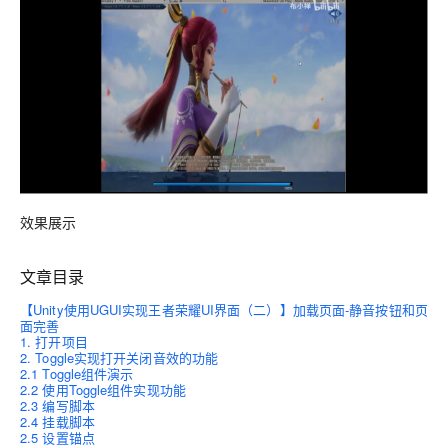
效果展示
文章目录
【Unity使用UGUI实现王者荣耀UI界面（二）】加载页面-静音按钮和页
面完善
1. 打开项目
2. Toggle实现打开关闭音效的功能
2.1 Toggle组件演示
2.2 使用Toggle组件实现功能
2.3 编写脚本
2.4 挂载脚本
2.5 设置锚点