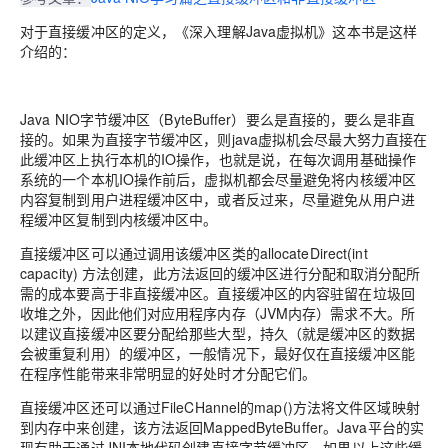
对于直接缓冲区的定义，《深入理解Java虚拟机》这本书是这样
介绍的：
Java NIO字节缓冲区（ByteBuffer）要么是直接的，要么是非直
接的。如果为直接字节缓冲区，则java虚拟机会尽最大努力直接在
此缓冲区上执行本机的IO操作，也就是说，在每次调用基础操作
系统的一个本机IO操作前后，虚拟机都会尽量避免将内核缓冲区
内容复制到用户进程缓冲区中，或者反过来，尽量避免从用户进
程缓冲区复制到内核缓冲区中。
直接缓冲区可以通过调用该缓冲区类的allocateDirect(int
capacity) 方法创建，此方法返回的缓冲区进行分配和取消分配所
需的成本要高于非直接缓冲区。直接缓冲区的内容驻留在垃圾回
收堆之外，因此他们对应用程序内存（JVM内存）需求不大。所
以建议直接缓冲区要分配给那些大型，持久（就是缓冲区的数据
会被重复利用）的缓冲区，一般情况下，最好仅在直接缓冲区能
在程序性能带来非常明显的好处时才分配它们。
直接缓冲区还可以通过FileCHannel的map()方法将文件区域映射
到内存中来创建，该方法返回MappedByteBuffer。Java平台的实
现有助于通过JNI本地代码创建直接字节缓冲区，如果以上这些缓