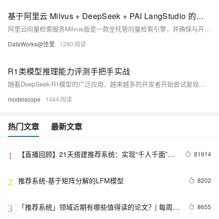
基于阿里云 Milvus + DeepSeek + PAI LangStudio 的低成本高精度 RAG 实战
阿里云向量检索服务Milvus版是一款全托管向量检索引擎，并确保与开源Milvus的完全兼容性，支持无缝迁移。它在开源版本的基础上增强了可扩展性，能提供大规模AI向量数据的相似性检索服务。凭借其开箱即用的特性、灵活的扩展能力和全链路监控告警，Milvus云服务成为多样化AI应用场景的理想选择，包括多模态搜索、检索增强生成（RAG）、搜索推荐、内容风险识别等。您还可以利用开源的Attu工具进行可视化操作，进一步促进应用的快速开发和部署。
DataWorks@佳里
1280
R1类模型推理能力评测手把手实战
随着DeepSeek-R1模型的广泛应用，越来越多的开发者开始尝试复现类似的模型，以提升其推理能力。
modelscope
1444
热门文章
最新文章
【直播回顾】21天搭建推荐系统：实现“千人千面”个
81914
1
性化推荐（含视频）
推荐系统-基于矩阵分解的LFM模型
8202
2
「推荐系统」领域近期有哪些值得读的论文？| 每周论
8655
3
文清单