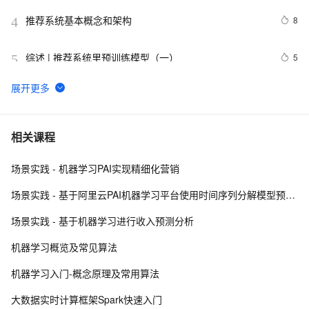
推荐系统基本概念和架构
8
4
综述 | 推荐系统里预训练模型（一）
5
5
【王喆-推荐系统】特征工程篇-(task3)Embedding基础
7
6
PinnerSAGE、ENSFM、MHCN、FFM…你都掌握了
7
7
相关课程
吗？一文总结推荐系统必备经典模型（二）（2）
场景实践 - 机器学习PAI实现精细化营销
智能推荐系统：个性化体验的背后
6
8
场景实践 - 基于阿里云PAI机器学习平台使用时间序列分解模型预测商品销量
基于Apriori关联规则的电影推荐系统（附python代码）
12
9
场景实践 - 基于机器学习进行收入预测分析
基于surprise模块快速搭建旅游产品推荐系统（代码+原
5
10
机器学习概览及常见算法
理）（一）
机器学习入门-概念原理及常用算法
大数据实时计算框架Spark快速入门