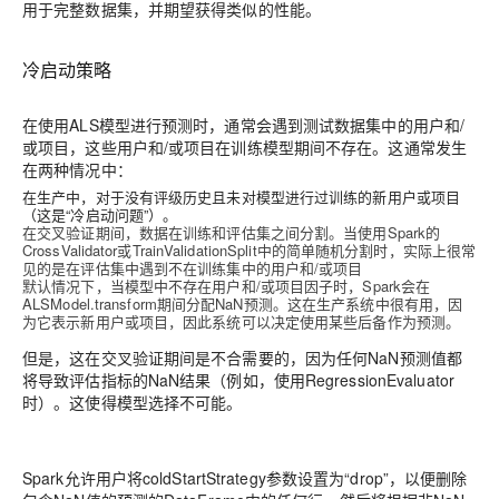
用于完整数据集，并期望获得类似的性能。
冷启动策略
在使用ALS模型进行预测时，通常会遇到测试数据集中的用户和/
或项目，这些用户和/或项目在训练模型期间不存在。这通常发生
在两种情况中：
在生产中，对于没有评级历史且未对模型进行过训练的新用户或项目
（这是“冷启动问题”）。
在交叉验证期间，数据在训练和评估集之间分割。当使用Spark的
CrossValidator或TrainValidationSplit中的简单随机分割时，实际上很常
见的是在评估集中遇到不在训练集中的用户和/或项目
默认情况下，当模型中不存在用户和/或项目因子时，Spark会在
ALSModel.transform期间分配NaN预测。这在生产系统中很有用，因
为它表示新用户或项目，因此系统可以决定使用某些后备作为预测。
但是，这在交叉验证期间是不合需要的，因为任何NaN预测值都
将导致评估指标的NaN结果（例如，使用RegressionEvaluator
时）。这使得模型选择不可能。
Spark允许用户将coldStartStrategy参数设置为“drop”，以便删除