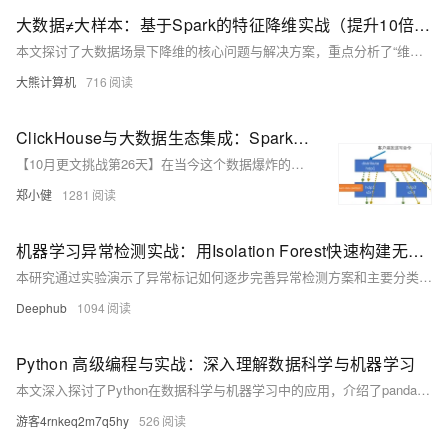
大数据≠大样本：基于Spark的特征降维实战（提升10倍训练效率）
本文探讨了大数据场景下降维的核心问题与解决方案，重点分析了“维度灾难”对模型性能的影响及特征冗余的陷阱。通过数学证明与实际案例，揭示高维空间中样本稀疏性问题，并提出基于Spark的分布式降维技术选型与优化策略。文章详细展示了PCA在亿级用户画像中的应用，包括数据准备、核心实现与效果评估，同时深入探讨了协方差矩阵计算与特征值分解的并行优化方法。此外，还介绍了动态维度调整、非线性特征处理及降维与其他AI技术的协同效应，为生产环境提供了最佳实践指南。最终总结出降维的本质与工程实践原则，展望未来发展方向。
大熊计算机
716
ClickHouse与大数据生态集成：Spark & Flink 实战
【10月更文挑战第26天】在当今这个数据爆炸的时代，能够高效地处理和分析海量数据成为了企业和组织提升竞争力的关键。作为一款高性能的列式数据库系统，ClickHouse 在大数据分析领域展现出了卓越的能力。然而，为了充分利用ClickHouse的优势，将其与现有的大数据处理框架（如Apache Spark和Apache Flink）进行集成变得尤为重要。本文将从我个人的角度出发，探讨如何通过这些技术的结合，实现对大规模数据的实时处理和分析。
郑小健
1281
机器学习异常检测实战：用Isolation Forest快速构建无标签异常检测系统
本研究通过实验演示了异常标记如何逐步完善异常检测方案和主要分类模型在欺诈检测中的应用。实验结果表明，Isolation Forest作为一个强大的异常检测模型，无需显式建模正常模式即可有效工作，在处理未见风险事件方面具有显著优势。
Deephub
1094
Python 高级编程与实战：深入理解数据科学与机器学习
本文深入探讨了Python在数据科学与机器学习中的应用，介绍了pandas、numpy、matplotlib等数据科学工具，以及scikit-learn、tensorflow、keras等机器学习库。通过实战项目，如数据可视化和鸢尾花数据集分类，帮助读者掌握这些技术。最后提供了进一步学习资源，助力提升Python编程技能。
游客4rnkeq2m7q5hy
526