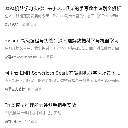
Java机器学习实战：基于DJL框架的手写数字识别全解析
在人工智能蓬勃发展的今天，Python凭借丰富的生态库（如TensorFlow、PyTorch）成为AI开发的首选语言。但Java作为企业级应用的基石，其在生产环境部署、性能优化和工程化方面的优势不容忽视。DJL（Deep Java Library）的出现完美填补了Java在深度学习领域的空白，它提供了一套统一的API，允许开发者无缝对接主流深度学习框架，将AI模型高效部署到Java生态中。本文将通过手写数字识别的完整流程，深入解析DJL框架的核心机制与应用实践。
喜欢猪猪
1015
Python 高级编程与实战：深入理解数据科学与机器学习
在前几篇文章中，我们探讨了 Python 的基础语法、面向对象编程、函数式编程、元编程、性能优化和调试技巧。本文将深入探讨 Python 在数据科学和机器学习中的应用，并通过实战项目帮助你掌握这些技术。
游客4rnkeq2m7q5hy
457
阿里云 EMR Serverless Spark 在微财机器学习场景下的应用
面对机器学习场景下的训练瓶颈，微财选择基于阿里云 EMR Serverless Spark 建立数据平台。通过 EMR Serverless Spark，微财突破了单机训练使用的数据规模瓶颈，大幅提升了训练效率，解决了存算分离架构下 Shuffle 稳定性和性能困扰，为智能风控等业务提供了强有力的技术支撑。
阿里云大数据
811
R1类模型推理能力评测手把手实战
R1类模型推理能力评测手把手实战
码农小达人
545