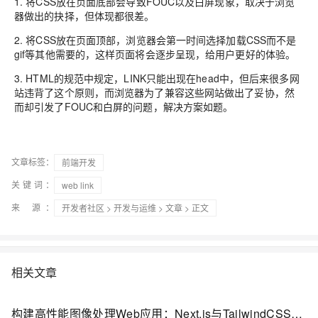
1. 将CSS放在页面底部会导致FOUC以及白屏现象，取决于浏览
器做出的抉择，但体现都很差。
2. 将CSS放在页面顶部，浏览器会第一时间选择加载CSS而不是
gif等其他需要的，这样页面将会逐步呈现，给用户更好的体验。
3. HTML的规范中规定，LINK只能出现在head中，但后来很多网
站违背了这个原则，而浏览器为了兼容这些网站做出了妥协，然
而却引发了FOUC和白屏的问题，解决方案如题。
文章标签：
前端开发
关键词：
web link
来 源：
开发者社区
>
开发与运维
>
文章
> 正文
相关文章
构建高性能图像处理Web应用：Next.js与TailwindCSS实践