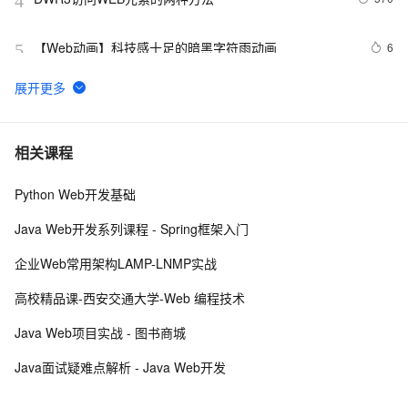
4
【Web动画】科技感十足的暗黑字符雨动画 
6
5
Web性能优化工具WebPageTest（三）——本地部署
7
6
（Windows 7版本）
高性能web建站规则（CDN）
3
7
相关课程
Python Web开发基础
Python：使用PyJWT实现JSON Web Tokens加密解密
2
8
Java Web开发系列课程 - Spring框架入门
而桌面app向来是web前端开发开发人员下意识的避开方
2
9
企业Web常用架构LAMP-LNMP实战
RDIFramework.NET开发实例━表约束条件权限的使用-
5
10
高校精品课-西安交通大学-Web 编程技术
Web
Java Web项目实战 - 图书商城
Java面试疑难点解析 - Java Web开发