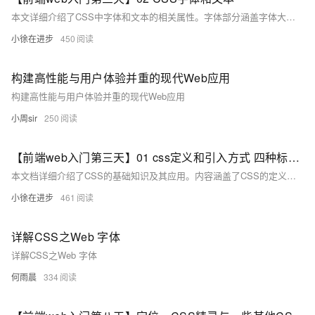
本文详细介绍了CSS中字体和文本的相关属性。字体部分涵盖字体大小、粗细、样式、行高、字体族及`font`复合属性，通过具体示例展示了如何设置和使用这些属性。文本部分则讲解了文本缩进、对齐方式、修饰线及文字颜色等属性，并提供了实用的代码示例。此外，还简要介绍了调试工具中的一些细节，如错误属性标识和属性生效状态的控制。
小徐在进步
450
构建高性能与用户体验并重的现代Web应用
构建高性能与用户体验并重的现代Web应用
小周sir
250
【前端web入门第三天】01 css定义和引入方式 四种标签选择器
本文档详细介绍了CSS的基础知识及其应用。内容涵盖了CSS的定义、CSS在HTML中的引入方式，包括内部样式表、外部样式表及行内样式表的使用场景与方法。此外，还深入解析了不同种类的选择器：标签选择器、类选择器、ID选择器以及通配符选择器的功能与应用场景，并提供了实例帮助理解。最后，通过具体的新属性示例，指导如何使用这些选择器来实现基本的盒子绘制。适合初学者系统学习CSS。
小徐在进步
461
详解CSS之Web 字体
详解CSS之Web 字体
何雨晨
334