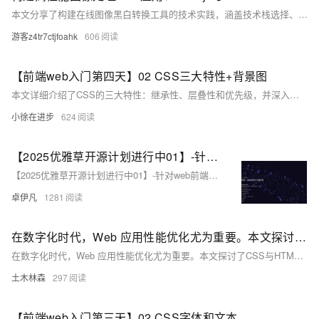
本文分享了构建在线图像黑白转换工具的技术实践，涵盖技术栈选择、架构设计与性能优化。项目采用Next.js提供优秀的SSR性能和SEO支持，TailwindCSS加速UI开发，WebAssembly实现高性能图像处理算法。通过渐进式处理、WebWorker隔离及内存管理等策略，解决大图像处理性能瓶颈，并确保跨浏览器兼容性和移动设备优化。实际应用案例展示了其即时处理、高质量输出和客户端隐私保护等特点。未来计划引入WebGPU加速、AI增强等功能，进一步提升用户体验。此技术栈为Web图像处理应用提供了高效可行的解决方案。
游客z4tr7ctjfoahk
606
【前端web入门第四天】02 CSS三大特性+背景图
本文详细介绍了CSS的三大特性：继承性、层叠性和优先级，并深入讲解了背景图的相关属性，包括背景属性、背景图的平铺方式、位置设定、缩放、固定以及复合属性。其中，继承性指子元素自动继承父元素的文字控制属性；层叠性指相同属性后定义覆盖前定义，不同属性可叠加；优先级涉及选择器权重，包括行内样式、ID选择器等。背景图部分则通过具体示例展示了如何设置背景图像的位置、大小及固定方式等。
小徐在进步
624
【2025优雅草开源计划进行中01】-针对web前端开发初学者使用-优雅草科技官网-纯静态页面html+css+JavaScript可直接下载使用-开源-首页为优雅草吴银满工程师原创-优雅草卓伊凡发布
【2025优雅草开源计划进行中01】-针对web前端开发初学者使用-优雅草科技官网-纯静态页面html+css+JavaScript可直接下载使用-开源-首页为优雅草吴银满工程师原创-优雅草卓伊凡发布
卓伊凡
1281
在数字化时代，Web 应用性能优化尤为重要。本文探讨了CSS与HTML在提升Web性能中的关键作用及未来趋势
在数字化时代，Web 应用性能优化尤为重要。本文探讨了CSS与HTML在提升Web性能中的关键作用及未来趋势，包括样式表优化、DOM操作减少、图像优化等技术，并分析了电商网站的具体案例，强调了技术演进对Web性能的深远影响。
土木林森
297
【前端web入门第三天】02 CSS字体和文本