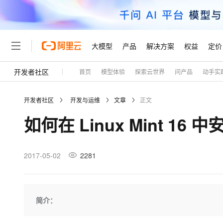
大模型
产品
解决方案
权益
定价
开发者社区
首页
模型体验
探索云世界
问产品
动手实
大模型
产品
解决方案
权益
定价
云市场
伙伴
服务
了解阿里云
精选产品
精选解决方案
普惠上云
产品定价
精选商城
成为销售伙伴
售前咨询
为什么选择阿里云
千问AI平台
开发者社区
开发与运维
文章
正文
了解云产品的定价详情
大模型服务平台百炼
睿译宝，AI翻译排版一
普惠上云 官方力荐
分销伙伴
在线服务
网站建设
什么是云计算
大
如何在 Linux Mint 16
大模型服务与应用平台
上传文档即自动完成翻译和
云服务器38元/年起，超
咨询伙伴
多端小程序
技术领先
云上成本管理
售后服务
轻量应用服务器
GLM-5.2：长任务时代
官方推荐返现计划
大模型
精选产品
精选解决方案
Salesforce 国际版订阅
稳定可靠
管理和优化成本
推荐新用户得奖励，单订单
销售伙伴合作计划
2017-05-02
2281
自助服务
友盟天域
安全合规
人工智能与机器学习
AI
文本生成
云数据库 RDS
Hermes Agent，打造
云工开物
无影生态合作计划
在线服务
观测云
分析师报告
自主进化，持久记忆，越用
高校专属算力普惠，学生认
计算
互联网应用开发
Qwen3.8-Max
HOT
Salesforce On Alibaba C
工单服务
Tuya 物联网平台阿里云
研究报告与白皮书
人工智能平台 PAI
快速拥有专属 OpenClaw
简介：
大模
Consulting Partner 合
大数据
容器
智能体时代全能旗舰模型
免费试用
短信专区
一站式AI开发、训练和推
蓝凌 OA
AI 大模型销售与服务生
现代化应用