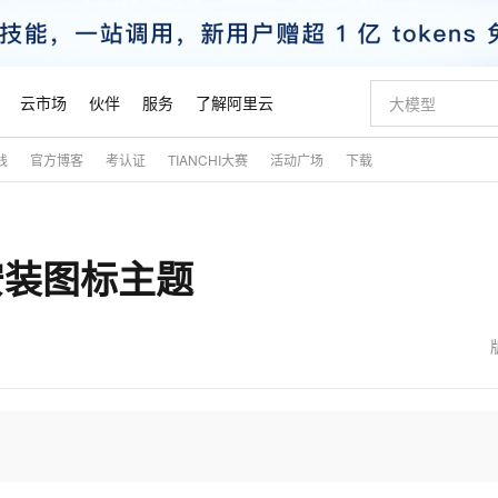
云市场
伙伴
服务
了解阿里云
践
官方博客
考认证
TIANCHI大赛
活动广场
下载
AI 特惠
数据与 API
成为产品伙伴
企业增值服务
最佳实践
价格计算器
AI 场景体
基础软件
产品伙伴合
阿里云认证
市场活动
配置报价
大模型
自助选配和估算价格
步到位
智启 AI 普惠权益
产品生态集成认证中心
企业支持计划
云上春晚
域名与网站
Qwen Audio：打造专属 AI 语音助手
千问官方 MaaS 平台，为开发者和 Agent 而生，新用户赠送 1 亿 + tokens 额度
一句话生成原生
AI Coding
阿里云Maa
2026 阿里云
云服务器 E
为企业打
数据集
Windows
大模型认证
模型
NEW
NEW
 中安装图标主题
格式还原
值低价云产品抢先购
至高享 1亿+免费 tokens，加速 Al 应用落地
提供智能易用的域名与建站服务
Qwen-Audio-3.0-Realtime 端到端实时语音角色扮演
输入一句话想法,
智能编程，一键
安全可靠、
产品生态伙伴
专家技术服务
云上奥运之旅
弹性计算合作
阿里云中企出
手机三要素
宝塔 Linux
全部认证
价格优势
开源旗舰模型
即刻拥有 DeepSeek-V4-Pro
阿里云 OPC 创新助力计划
千问大模型
一键部署幻兽
AI 电商营销
对象存储 O
大模型
产品生态伙伴工作台
企业增值服务台
云栖战略参考
云存储合作计
云栖大会
身份实名认证
CentOS
训练营
推动算力普惠，释放技术红利
最高返9万
真正可用的 1M 上下文,一次完成代码全链路开发
快速构建应用程序和网站，即刻迈出上云第一步
轻松解锁专属 DeepSeek-V4-Pro
至高百万元 Token 补贴，加速一人公司成长
多元化、高性能、安全可靠的大模型服务
一键购买专属
从图文生成到
云上的中国
数据库合作计
活动全景
短信
Docker
图片和
自进化智能体
5 分钟轻松部署专属 QwenPaw
Token Plan 模型订阅计划
数字证书管理服务（原SSL证书）
高效搭建 AI
AI 广告创作
无影云电脑
企业成长
NEW
HOT
信息公告
看见新力量
云网络合作计
OCR 文字识别
JAVA
越聪明
证享300元代金券
全托管，含MySQL、PostgreSQL、SQL Server、MariaDB多引擎
Qwen3.8-Max 首发尝鲜，限时加量 10 倍，夜间低至2折
实现全站HTTPS，呈现可信的WEB访问
从聊天伙伴进化为能主动干活的本地数字员工
图文、视频一
随时随地安
魔搭 Mode
Kimi-K3
HappyHors
NEW
loud
服务实践
官网公告
金融模力时刻
Salesforce O
版
发票查验
全能环境
Claude Code + GStack 打造工程团队
千问办公，限时限量积分加倍
Qoder
低代码高效构
AI 建站
短信服务
型
NEW
作计划
Kimi 最新旗舰模型，长程编程与推理利器
让文字生成流
计划
创新中心
魔搭 ModelSc
健康状态
理服务
让AI从“聊天伙伴”进化为能干活的“数字员工”
安装技能 GStack，拥有专属 AI 工程团队
你的AI工作搭子，覆盖日常办公高频场景
面向真实软件的智能体编程平台
0 代码专业建
客户案例
天气预报查询
操作系统
态合作计划