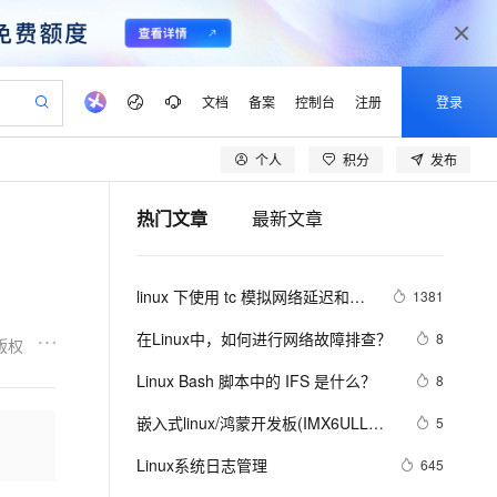
文档
备案
控制台
注册
登录
个人
积分
发布
验
作计划
器
AI 活动
专业服务
服务伙伴合作计划
开发者社区
加入我们
产品动态
服务平台百炼
阿里云 OPC 创新助力计划
热门文章
最新文章
一站式生成采购清单，支持单品或批量购买
可编辑精美 PPT 文稿
S产品伙伴计划（繁花）
峰会
CS
造的大模型服务与应用开发平台
Agency Agents：拥有专属领域专家
AI 生产力先锋
Al MaaS 服务伙伴赋能合作
域名
博文
Careers
至高可申请百万元
Qwen3.8-Max 模型上线
 轻松生成专业的 PPT
开启高性价比 AI 编程新体验
弹性可伸缩的云计算服务
先锋实践拓展 AI 生产力的边界
多领域专家智能体,一键组建 AI 虚拟交付团队
Token 补贴，五大权
计划
海大会
伙伴信用分合作计划
商标
问答
社会招聘
linux 下使用 tc 模拟网络延迟和丢
1381
益加速 OPC 成功
帕鲁游戏服务器
SS
HappyHorse 打造一站式影视创作平台
飞天发布时刻
HOT
Open Search 向量检索版支
划
备案
电子书
校园招聘
包
联机服务器，轻松开启游戏
视频创作，一键激活电商全链路生产力
稳定、安全、高性价比、高性能的云存储服务
所见，即是所愿
持视频检索 Pipeline 功能
可视化编排打通从文字构思到成片全链路闭环
更多支持
在Linux中，如何进行网络故障排查？ 
8
版权
划
公司注册
镜像站
视频生成
语音识别与合成
 智能体与工作流应用
漫剧工坊：一站式动画创作平台
AI 实训营
应用身份服务 (IDaaS)
Linux Bash 脚本中的 IFS 是什么？
8
合作伙伴培训与认证
划
上云迁移
站生成，高效打造优质广告素材
全接入的云上超级电脑
通过阿里云百炼高效搭建AI应用,助力高效开发
快速生产连贯的高质量长漫剧
从基础到进阶，Agent 创客手把手教你
OpenClaw 管理能力上线
lScope
我要反馈
e-1.1-T2V
Qwen3-TTS-Flash
嵌入式linux/鸿蒙开发板(IMX6ULL）
5
查询合作伙伴
n Alibaba Cloud ISV 合作
代维服务
建企业门户网站
10 分钟搭建微信、支付宝小程序
MaxCompute MaxFrame 提
开发（三十四）Linux系统对中断的处
畅细腻的高质量视频
离线语音合成大模型，多语言方言自适应，低延迟高稳定
创新加速
Linux系统日志管理
ope
登录合作伙伴管理后台
645
我要建议
站，无忧落地极速上线
以可视化方式快速构建移动和 PC 门户网站
国内短信简单易用，安全可靠，秒级触达，全球覆盖200+国家和地区。
高效部署网站，快速应用到小程序
供自动弹性内存功能
理（下）