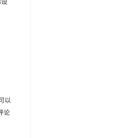
标设
你可以
评论