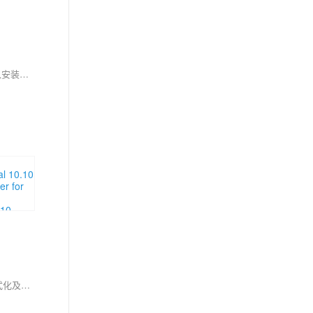
在虚拟机软件中创建一个新的虚拟机，并选择相应操作系统类型和硬盘空间大小等参数。将下载的 ISO 镜像文件加载到虚拟机中。启动虚拟机，进入安装界面，并按照步骤进行安装。安装完成后，可以在虚拟机中使用 Linux 系统。
本文介绍Kafka 3.9.1版本的安装与配置，包括通过ZooKeeper或KRaft模式启动Kafka。涵盖环境变量设置、日志路径修改、集群UUID生成、存储格式化及服务启停操作，适用于Linux环境下的部署实践。