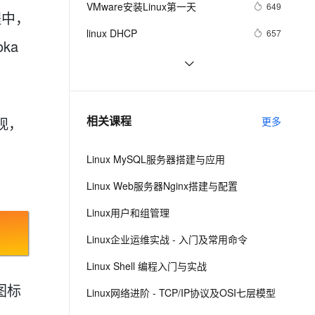
安全
VMware安装Linux第一天
我要投诉
e-1.1-I2V
Cosyvoice-V3-Flash
649
PolarDB
上云场景组合购
Milvus 弹性伸缩功能新增节
伴
程中，
漫剧创作，剧本、分镜、视频高效生成
100%兼容MySQL、PostgreSQL，兼容Oracle，支持集中和分布式
覆盖90%+业务场景，专享组合折扣价
点支持范围
畅自然，细节丰富
高表现力语音合成大模型，语音克隆听感自然
VPN
linux DHCP
657
ka
ernetes 版 ACK
云聚AI 严选权益
AI 原生数据库服务发布
SSL 证书
Linux系统命令归纳
6
2V
Fun-ASR
，一键激活高效办公新体验
理容器应用的 K8s 服务
精选AI产品，从模型到应用全链提效
Agent 数据网关
文戏情感细腻自然，动作戏激烈拳拳到肉，实现更强表演能力
支持中英文自由切换，具备更强的噪声鲁棒性
堡垒机
Damn Vulnerable Linux
523
AI 用量加速计划
云原生数据库 PolarDB
防火墙
、识别商机，让客服更高效、服务更出色。
每日一个计算机小知识：Linux
新老同享，达量后返
Agentic Database 发布
7
相关课程
观，
更多
主机安全
应用
Linux MySQL服务器搭建与应用
千问办公
NEW
AI 应用及服务市场
的智能体编程平台
一站式AI生产力平台
Linux Web服务器Nginx搭建与配置
AI 应用
伶鹊
Linux用户和组管理
企业级人与Agent协作平台，接入和调度多个数字员工
智能客服平台，对话机器人、对话分析、智能外呼
大模型
Linux企业运维实战 - 入门及常用命令
大模型服务平台百炼 - 全妙
自然语言处理
Linux Shell 编程入门与实战
应用创作平台
多模态内容创作工具，已接入 DeepSeek
数据标注
图标
Linux网络进阶 - TCP/IP协议及OSI七层模型
机器学习