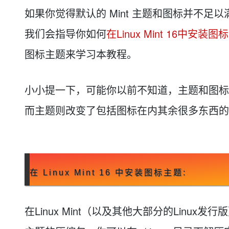
存储
天池大赛
Qwen3.7-Plus
云解析DNS
解决方案免费试用 新老
电子合同
如果你觉得默认的 Mint 主题和图标并不
最高领取价值200元试用
能看、能想、能动手的多模
安全
网络与CDN
AI 算法大赛
畅捷通
我们会指导你如何
在Linux Mint 16中安装图
大数据开发治理平台 Data
AI 产品 免费试用
网络
安全
云开发大赛
Qwen3-VL-Plus
Tableau 订阅
1亿+ 大模型 tokens 和 
图标主题来学习本教程。
可观测
入门学习赛
中间件
AI空中课堂在线直播课
云防火墙
140+云产品 免费试用
上云与迁云
云原生的云上边界网络安全
产品新客免费试用，最长1
数据库
小小提一下，可能你以前不知道，主题和图标
生态解决方案
大模型服务
企业出海
大模型ACA认证体验
大数据计算
而主题则改变了包括图标在内其余很多东西的
助力企业全员 AI 认知与能
行业生态解决方案
千问AI平台-Token Plan
政企业务
媒体服务
开发者生态解决方案
企业服务与云通信
千问AI平台-模型体验
AI 开发和 AI 应用解决
在线体验全尺寸、多种模态
域名与网站
在 Linux Mint 16 中安装图标主题:
Happy 系列大模型
终端用户计算
Serverless
在Linux Mint（以及其他大部分的Lin
开发工具