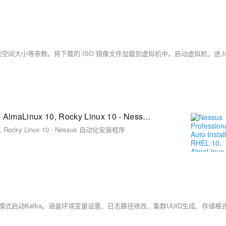
Nessus Professional 10.10 Auto Installer for RHEL 10, AlmaLinux 10, Rocky Linux 10 - Nessus 自动化安装程序
ux 10, Rocky Linux 10 - Nessus 自动化安装程序