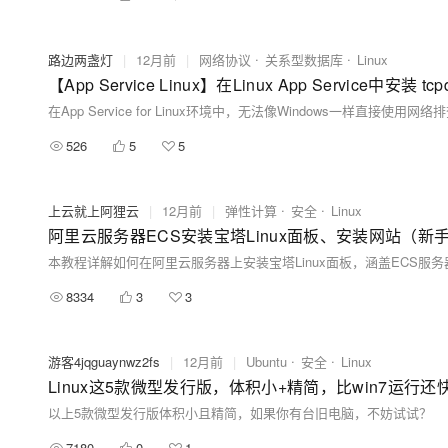
路边两盏灯
|
12月前
|
网络协议
关系型数据库
Linux
【App Service Linux】在Linux App Service中安装
526
5
5
上云就上阿狸云
|
12月前
|
弹性计算
安全
Linux
阿里云服务器ECS安装宝塔Linux面板、安装网站（新
8334
3
3
游客4jqguaynwz2fs
|
12月前
|
Ubuntu
安全
Linux
Linux这5款微型发行版，体积小+精简，比win7运行
以上5款微型发行版体积小且精简，如果你有台旧电脑，不妨试试？
7180
0
1