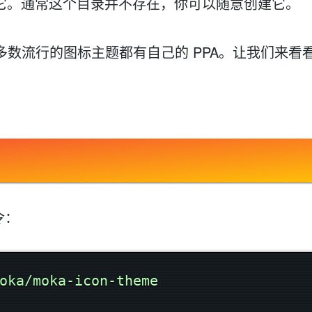
解压它。通常这个目录并不存在，你可以随意创建它。
AI 应用
10分钟微调：让0.6B模型媲美235B模
多模态数据信
多数流行的图标主题都有自己的 PPA。让我们来看
型
依托云原生高可用架构,实现Dify私有化部署
用1%尺寸在特定领域达到大模型90%以上效果
一个 AI 助手
超强辅助，Bol
即刻拥有 DeepSeek-R1 满血版
在企业官网、通讯软件中为客户提供 AI 客服
多种方案随心选，轻松解锁专属 DeepSeek
命令：
oka/moka-icon-theme
