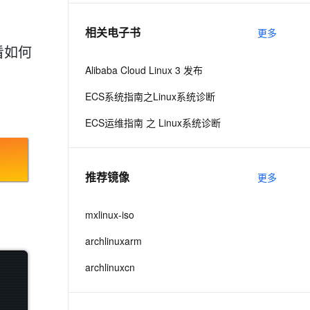
相关电子书
更多
息提取
与 AI 智能体进行实时音视频通话
看如何
从文本、图片、视频中提取结构化的属性信息
构建支持视频理解的 AI 音视频实时通话应用
Alibaba Cloud Linux 3 发布
t.diy 一步搞定创意建站
构建大模型应用的安全防护体系
ECS系统指南之Linux系统诊断
通过自然语言交互简化开发流程,全栈开发支持
通过阿里云安全产品对 AI 应用进行安全防护
ECS运维指南 之 Linux系统诊断
推荐镜像
更多
mxlinux-iso
archlinuxarm
archlinuxcn