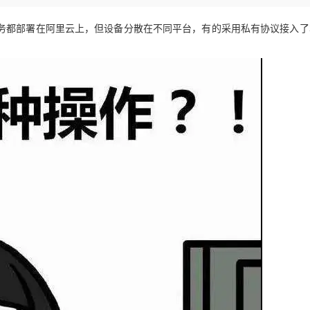
Deepseek-v4-pro
HappyHors
同享
万小智 AI 建站低至 15元/月
Qoder CN
AI 短剧/漫剧
云原生数据库 
快递物流查询
WordPress
成为服务伙
高校合作
点，立即开启云上创新
覆盖公网/内网、递归/权威、移动APP等全场景解析服务
送.CN域名，送备案服务码
基于千问大模型等，支持代码智能生成、研发智能问答
AI助力短剧
态智能体模型
旗舰 MoE 大模型，百万上下文与顶尖推理能力
图生视频，流
务都部署在阿里云上，但设备分散在不同平台，有的采用私有协议接入了
Ubuntu
服务生态伙伴
云工开物
企业应用
Works
Night Plan 支持 Qwen 3.8-Max
云原生大数据计算服务 MaxCompute
AI 办公
容器服务 Kub
NEW
GLM-5.2
Wan2.7-T
Red Hat
30+ 款产品免费体验
Data Agent 驱动的一站式 Data+AI 开发治理平台
夜间 5 折，Qwen/Meoo/TokenPlan 客户专享
面向分析的企业级SaaS模式云数据仓库
AI智能应用
提供一站式管
科研合作
视觉 Coding、空间感知、多模态思考等全面升级
1M上下文，专为长程任务能力而生
ERP
堂（旗舰版）
SUSE
智能客服
CRM
防护产品
2个月
自动承接线索
建站小程序
OA 办公系统
AI 应用构建
大模型原生
力提升
财税管理
模板建站
Qoder
大模型服务平台百炼-应用模版
HOT
NEW
面向真实软件
个人版上线、团队版降价；千问3.8-Max首发发尝鲜
丰富多元化的应用模版和解决方案
400电话
定制建站
万有无界
大模型服务平台百炼-智能体
方案
广告营销
模板小程序
的模型效果
灵活可视化地构建企业级 Agent
定制小程序
秒悟
人工智能平台 PAI
APP 开发
云端极速 AI 
新一代 AI 视频生成模型，深度适配广告营销等场景
AI Native 的算法工程平台，一站式完成建模、训练、推理服务部署
建站系统