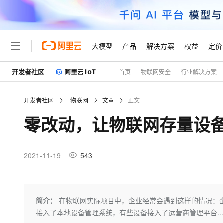
大模型
产品
解决方案
权益
定价
开发者社区
首页
物联网安全
行业解决方案
大模型
产品
解决方案
权益
定价
云市场
伙伴
服务
了解阿里云
精选产品
精选解决方案
普惠上云
产品定价
精选商城
成为销售伙伴
售前咨询
为什么选择阿里云
千问AI平台
开发者社区
物联网
文章
正文
了解云产品的定价详情
大模型服务平台百炼
千问办公，解锁你的工作
普惠上云 官方力荐
分销伙伴
在线服务
网站建设
什么是云计算
大
零改动，让物联网存量设
大模型服务与应用平台
企业级Agent产品，直接
云服务器38元/年起，超
咨询伙伴
多端小程序
技术领先
云上成本管理
售后服务
轻量应用服务器
Agency Agents：拥
官方推荐返现计划
大模型
精选产品
精选解决方案
Salesforce 国际版订阅
稳定可靠
管理和优化成本
推荐新用户得奖励，单订单
销售伙伴合作计划
2021-11-19
543
自助服务
友盟天域
安全合规
人工智能与机器学习
AI
文本生成
云数据库 RDS
HappyHorse 打造一
云工开物
无影生态合作计划
在线服务
观测云
分析师报告
高校专属算力普惠，学生认
计算
互联网应用开发
Qwen3.8-Max
HOT
Salesforce On Alibaba C
工单服务
Tuya 物联网平台阿里云
研究报告与白皮书
人工智能平台 PAI
快速拥有专属 OpenClaw
简介：
在物联网实际项目中，企业经常会遇到这样的情况：
大模
Consulting Partner 合
大数据
容器
智能体时代全能旗舰模型
免费试用
短信专区
一站式AI开发、训练和推
接入了本地设备管理系统，有些设备接入了运营商管理平台...
蓝凌 OA
AI 大模型销售与服务生
现代化应用