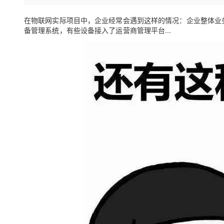
存储
天池大赛
Qwen3.7-Plus
云解析DNS
解决方案免费试用 新老
电子合同
最高领取价值200元试用
能看、能想、能动手的多模
安全
在物联网实际项目中，企业经常会遇到这样的情况：企业整体业
网络与CDN
AI 算法大赛
畅捷通
备管理系统，有些设备接入了运营商管理平台...
大数据开发治理平台 Data
AI 产品 免费试用
网络
安全
云开发大赛
Qwen3-VL-Plus
Tableau 订阅
1亿+ 大模型 tokens 和 
可观测
入门学习赛
中间件
AI空中课堂在线直播课
云防火墙
140+云产品 免费试用
上云与迁云
云原生的云上边界网络安全
产品新客免费试用，最长1
数据库
生态解决方案
大模型服务
企业出海
大模型ACA认证体验
大数据计算
助力企业全员 AI 认知与能
行业生态解决方案
千问AI平台-Token Plan
政企业务
媒体服务
开发者生态解决方案
企业服务与云通信
千问AI平台-模型体验
AI 开发和 AI 应用解决
在线体验全尺寸、多种模态
域名与网站
Happy 系列大模型
终端用户计算
Serverless
开发工具