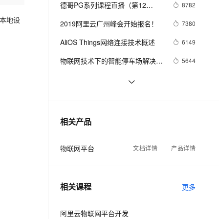
安全
我要投诉
e-1.1-I2V
Cosyvoice-V3-Flash
德哥PG系列课程直播（第12
8782
PolarDB
上云场景组合购
Milvus 弹性伸缩功能新增节
伴
讲）：PostgreSQL 物联网最佳实
漫剧创作，剧本、分镜、视频高效生成
100%兼容MySQL、PostgreSQL，兼容Oracle，支持集中和分布式
覆盖90%+业务场景，专享组合折扣价
点支持范围
畅自然，细节丰富
高表现力语音合成大模型，语音克隆听感自然
本地设
VPN
2019阿里云广州峰会开始报名！
7380
践
ernetes 版 ACK
云聚AI 严选权益
AI 原生数据库服务发布
SSL 证书
AliOS Things网络连接技术概述
2V
Fun-ASR
6149
，一键激活高效办公新体验
理容器应用的 K8s 服务
精选AI产品，从模型到应用全链提效
Agent 数据网关
文戏情感细腻自然，动作戏激烈拳拳到肉，实现更强表演能力
支持中英文自由切换，具备更强的噪声鲁棒性
堡垒机
物联网技术下的智能停车场解决方
5644
AI 用量加速计划
云原生数据库 PolarDB
案
防火墙
、识别商机，让客服更高效、服务更出色。
新老同享，达量后返
Agentic Database 发布
NoceMCU + Arduino IDE + Aliyun 
5541
IoT = 低成本物联网解决方案（1）
主机安全
应用
PostgreSQL 数据库 物联网 应用
5011
分析
千问办公
NEW
AliOS Things蓝牙协议栈及应用开
4743
AI 应用及服务市场
相关产品
的智能体编程平台
一站式AI生产力平台
发框架介绍
AI 应用
伶鹊
物联网平台
文档详情
产品详情
企业级人与Agent协作平台，接入和调度多个数字员工
智能客服平台，对话机器人、对话分析、智能外呼
大模型
大模型服务平台百炼 - 全妙
自然语言处理
相关课程
应用创作平台
多模态内容创作工具，已接入 DeepSeek
更多
数据标注
机器学习
阿里云物联网平台开发