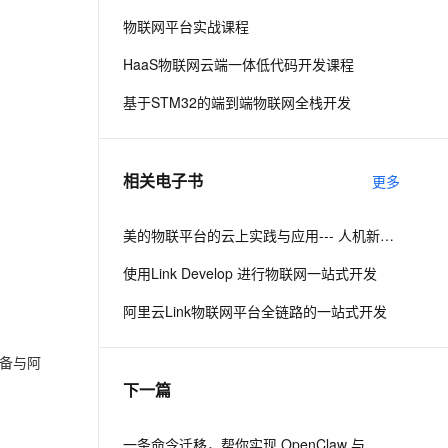
物联网平台实战课程
息提取
与 AI 智能体进行实时音视频通话
HaaS物联网云端一体低代码开发课程
从文本、图片、视频中提取结构化的属性信息
构建支持视频理解的 AI 音视频实时通话应用
基于STM32的端到端物联网全栈开发
t.diy 一步搞定创意建站
构建大模型应用的安全防护体系
通过自然语言交互简化开发流程,全栈开发支持
通过阿里云安全产品对 AI 应用进行安全防护
相关电子书
更多
美的物联平台的云上实践与应用--- 人机新世代战略下的智能化探索
使用Link Develop 进行物联网一站式开发
阿里云Link物联网平台全链路的一站式开发
设备与阿
下一篇
一条命令迁移，帮你实现 OpenClaw 与