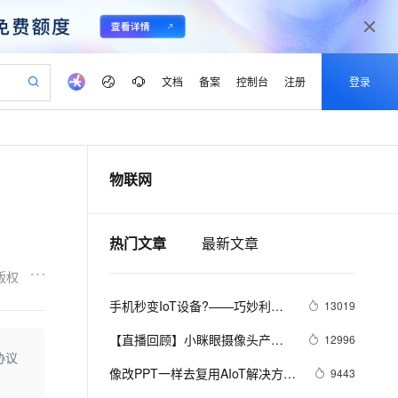
文档
备案
控制台
注册
登录
验
作计划
器
AI 活动
专业服务
服务伙伴合作计划
开发者社区
加入我们
产品动态
服务平台百炼
阿里云 OPC 创新助力计划
物联网
一站式生成采购清单，支持单品或批量购买
io：打造专属 AI 语音助手
S产品伙伴计划（繁花）
峰会
CS
造的大模型服务与应用开发平台
一句话生成原生可编辑精美 PPT 文稿
AI 生产力先锋
Al MaaS 服务伙伴赋能合作
域名
博文
Careers
至高可申请百万元
Qwen3.8-Max 模型上线
开启高性价比 AI 编程新体验
弹性可伸缩的云计算服务
Qwen-Audio-3.0-Realtime 端到端实时语音角色扮演
输入一句话想法, 轻松生成专业的 PPT
先锋实践拓展 AI 生产力的边界
Token 补贴，五大权
计划
海大会
伙伴信用分合作计划
商标
问答
社会招聘
热门文章
最新文章
益加速 OPC 成功
eek-V4-Pro
SS
一键部署幻兽帕鲁游戏服务器
飞天发布时刻
HOT
Open Search 向量检索版支
划
备案
电子书
校园招聘
pSeek-V4-Pro
视频创作，一键激活电商全链路生产力
稳定、安全、高性价比、高性能的云存储服务
一键购买专属联机服务器，轻松开启游戏
所见，即是所愿
持视频检索 Pipeline 功能
更多支持
版权
划
公司注册
镜像站
视频生成
语音识别与合成
专属 QwenPaw
漫剧工坊：一站式动画创作平台
AI 实训营
HOT
应用身份服务 (IDaaS)
手机秒变IoT设备?——巧妙利用
13019
合作伙伴培训与认证
划
上云迁移
站生成，高效打造优质广告素材
全接入的云上超级电脑
从聊天伙伴进化为能主动干活的本地数字员工
快速生产连贯的高质量长漫剧
从基础到进阶，Agent 创客手把手教你
OpenClaw 管理能力上线
阿里云物联网平台
lScope
我要反馈
e-1.1-T2V
Qwen3-TTS-Flash
【直播回顾】小眯眼摄像头产品
12996
查询合作伙伴
n Alibaba Cloud ISV 合作
代维服务
建企业门户网站
10 分钟搭建微信、支付宝小程序
协议
MaxCompute MaxFrame 提
培训 - 物联网爆品推荐 - 88大促
畅细腻的高质量视频
离线语音合成大模型，多语言方言自适应，低延迟高稳定
创新加速
ope
像改PPT一样去复用AIoT解决方案
登录合作伙伴管理后台
我要建议
9443
站，无忧落地极速上线
以可视化方式快速构建移动和 PC 门户网站
国内短信简单易用，安全可靠，秒级触达，全球覆盖200+国家和地区。
高效部署网站，快速应用到小程序
供自动弹性内存功能
预告
【IoT Studio 1.7上线】