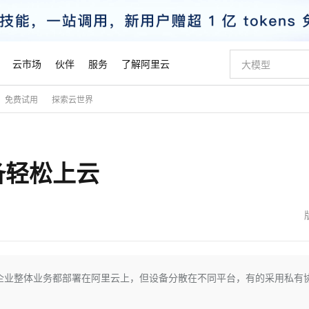
云市场
伙伴
服务
了解阿里云
免费试用
探索云世界
AI 特惠
数据与 API
成为产品伙伴
企业增值服务
最佳实践
价格计算器
AI 场景体
基础软件
产品伙伴合
阿里云认证
市场活动
配置报价
大模型
自助选配和估算价格
新方式
睿译宝，AI翻译排版一步到位
智启 AI 普惠权益
产品生态集成认证中心
企业支持计划
云上春晚
域名与网站
千问官方 MaaS 平台，为开发者和 Agent 而生，新用户赠送 1 亿 + tokens 额度
Qwen Aud
AI Coding
阿里云Maa
2026 阿里云
云服务器 E
为企业打
数据集
Windows
大模型认证
模型
NEW
NEW
备轻松上云
交付可用成果
值低价云产品抢先购
上传文档即自动完成翻译和格式还原
至高享 1亿+免费 tokens，加速 Al 应用落地
提供智能易用的域名与建站服务
智能编程，一键
安全可靠、
产品生态伙伴
专家技术服务
云上奥运之旅
弹性计算合作
阿里云中企出
手机三要素
宝塔 Linux
全部认证
价格优势
有专属领域专家
GLM-5.2：长任务时代开源旗舰模型
阿里云 OPC 创新助力计划
千问大模型
即刻拥有 DeepS
AI 电商营销
对象存储 O
大模型
产品生态伙伴工作台
企业增值服务台
云栖战略参考
云存储合作计
云栖大会
身份实名认证
CentOS
训练营
推动算力普惠，释放技术红利
最高返9万
多领域专家智能体,一键组建 AI 虚拟交付团队
快速构建应用程序和网站，即刻迈出上云第一步
至高百万元 Token 补贴，加速一人公司成长
多元化、高性能、安全可靠的大模型服务
真正可用的 1M 上下文,一次完成代码全链路开发
轻松解锁专属 Dee
从图文生成到
云上的中国
数据库合作计
活动全景
短信
Docker
图片和
站式影视创作平台
Hermes Agent，打造自进化智能体
Token Plan 模型订阅计划
数字证书管理服务（原SSL证书）
5 分钟轻松部署
AI 广告创作
无影云电脑
企业成长
NEW
信息公告
看见新力量
云网络合作计
OCR 文字识别
JAVA
证享300元代金券
可视化编排打通从文字构思到成片全链路闭环
全托管，含MySQL、PostgreSQL、SQL Server、MariaDB多引擎
自主进化，持久记忆，越用越聪明
Qwen3.8-Max 首发尝鲜，限时加量 10 倍，夜间低至2折
实现全站HTTPS，呈现可信的WEB访问
图文、视频一
随时随地安
魔搭 Mode
Kimi-K3
HappyHors
NEW
loud
服务实践
官网公告
金融模力时刻
Salesforce O
版
发票查验
全能环境
Claude Code + GStack 打造工程团队
千问办公，限时限量积分加倍
Qoder
低代码高效构
AI 建站
短信服务
企业整体业务都部署在阿里云上，但设备分散在不同平台，有的采用私有
型
NEW
作计划
Kimi 最新旗舰模型，长程编程与推理利器
让文字生成流
计划
创新中心
魔搭 ModelSc
健康状态
理服务
让AI从“聊天伙伴”进化为能干活的“数字员工”
安装技能 GStack，拥有专属 AI 工程团队
你的AI工作搭子，覆盖日常办公高频场景
面向真实软件的智能体编程平台
0 代码专业建
客户案例
天气预报查询
操作系统
态合作计划