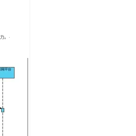
能力。
·