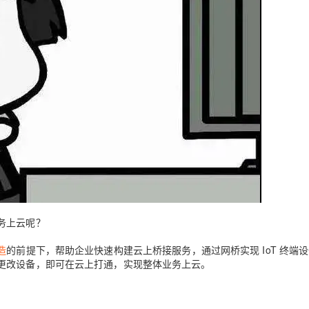
AI 应用
10分钟微调：让0.6B模型媲美235B模
多模态数据信
型
依托云原生高可用架构,实现Dify私有化部署
用1%尺寸在特定领域达到大模型90%以上效果
一个 AI 助手
超强辅助，Bol
即刻拥有 DeepSeek-R1 满血版
在企业官网、通讯软件中为客户提供 AI 客服
多种方案随心选，轻松解锁专属 DeepSeek
务上云呢？
造
的前提下，帮助企业快速构建云上桥接服务，通过网桥实现 IoT 终端
更改设备，即可在云上打通，实现整体业务上云。