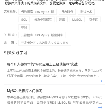
数据库文件夹下的数据表文件，前提是数据一定导出或备份成功。
文章标签：
云数据库 RDS MySQL 版
日志服务
测试技术
SQL
关系型数据库
运维
MySQL
数据库
存储
关键词：
云数据库 RDS MySQL 版案例库
来 源：
开发者社区
>
冰河技术
>
文章
> 正文
相关实践学习
每个IT人都想学的“Web应用上云经典架构”实战
本实验从Web应用上云这个最基本的、最普遍的需求出发，帮助IT从业者
们通过“阿里云Web应用上云解决方案”，了解一个企业级Web应用上云的
常见架构，了解如何构建一个高可用、可扩展的企业级应用架构。
MySQL数据库入门学习
本课程通过最流行的开源数据库MySQL带你了解数据库的世界。 &nbsp;
相关的阿里云产品：云数据库RDS MySQL 版 阿里云关系型数据库
RDS（Relational Database Service）是一种稳定可靠、可弹性伸缩的在