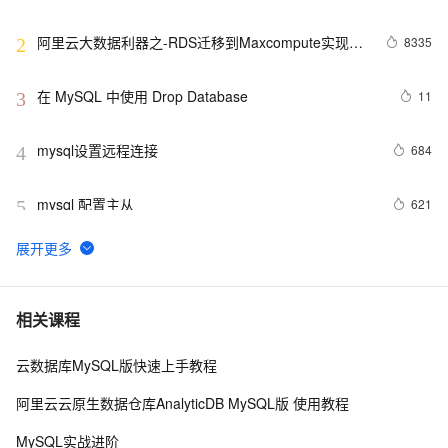
MySQL->ClickHouse同步
阿里云大数据利器之-RDS迁移到Maxcompute实现动
8335
2
态分区
在 MySQL 中使用 Drop Database
11
3
mysql设置远程连接
684
4
mysql 配置主从
621
5
mysql 更改root密码
678
6
PostgreSQL\MySQL比较
6
7
相关课程
云数据库MySQL版快速上手教程
Percona Server for MySQL 5.6.10-60.2发布
592
8
阿里云云原生数据仓库AnalyticDB MySQL版 使用教程
MySQL主从同步配置
5
9
MySQL实战进阶