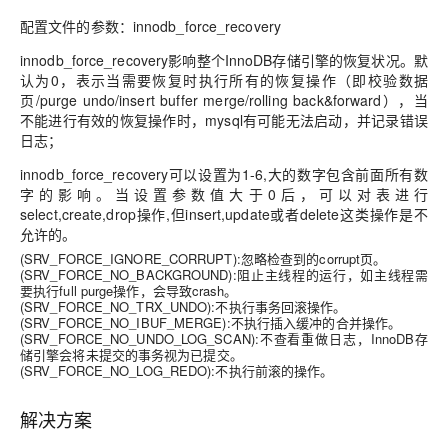
配置文件的参数：innodb_force_recovery
innodb_force_recovery影响整个InnoDB存储引擎的恢复状况。默
认为0，表示当需要恢复时执行所有的恢复操作（即校验数据
页/purge undo/insert buffer merge/rolling back&forward），当
不能进行有效的恢复操作时，mysql有可能无法启动，并记录错误
日志；
innodb_force_recovery可以设置为1-6,大的数字包含前面所有数
字的影响。当设置参数值大于0后，可以对表进行
select,create,drop操作,但insert,update或者delete这类操作是不
允许的。
(SRV_FORCE_IGNORE_CORRUPT):忽略检查到的corrupt页。
(SRV_FORCE_NO_BACKGROUND):阻止主线程的运行，如主线程需
要执行full purge操作，会导致crash。
(SRV_FORCE_NO_TRX_UNDO):不执行事务回滚操作。
(SRV_FORCE_NO_IBUF_MERGE):不执行插入缓冲的合并操作。
(SRV_FORCE_NO_UNDO_LOG_SCAN):不查看重做日志，InnoDB存
储引擎会将未提交的事务视为已提交。
(SRV_FORCE_NO_LOG_REDO):不执行前滚的操作。
解决方案