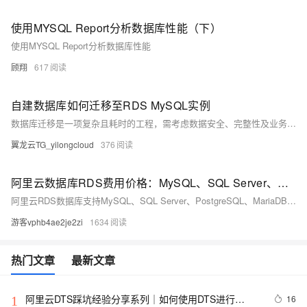
使用MYSQL Report分析数据库性能（下）
使用MYSQL Report分析数据库性能
顾翔
617
自建数据库如何迁移至RDS MySQL实例
数据库迁移是一项复杂且耗时的工程，需考虑数据安全、完整性及业务中断影响。使用阿里云数据传输服务DTS，可快速、平滑完成迁移任务，将应用停机时间降至分钟级。您还可通过全量备份自建数据库并恢复至RDS MySQL实例，实现间接迁移上云。
翼龙云TG_yilongcloud
376
阿里云数据库RDS费用价格：MySQL、SQL Server、PostgreSQL和MariaDB引擎收费标准
阿里云RDS数据库支持MySQL、SQL Server、PostgreSQL、MariaDB，多种引擎优惠上线！MySQL倚天版88元/年，SQL Server 2核4G仅299元/年，PostgreSQL 227元/年起。高可用、可弹性伸缩，安全稳定。详情见官网活动页。
游客vphb4ae2je2zi
1634
热门文章
最新文章
阿里云DTS踩坑经验分享系列｜如何使用DTS进行
16
1