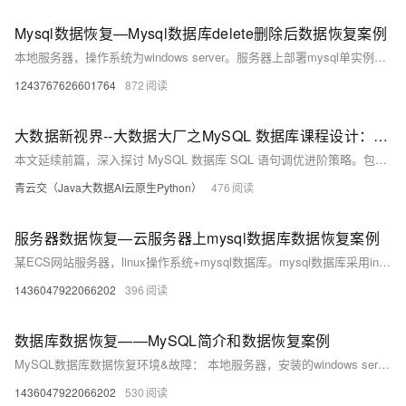
Mysql数据恢复—Mysql数据库delete删除后数据恢复案例
本地服务器，操作系统为windows server。服务器上部署mysql单实例，innodb引擎，独立表空间。未进行数据库备份，未开启binlog。 人为误操作使用Delete命令删除数据时未添加where子句，导致全表数据被删除。删除后未对该表进行任何操作。需要恢复误删除的数据。 在本案例中的mysql数据库未进行备份，也未开启binlog日志，无法直接还原数据库。
1243767626601764
872
大数据新视界--大数据大厂之MySQL 数据库课程设计：MySQL 数据库 SQL 语句调优的进阶策略与实际案例（2-2）
本文延续前篇，深入探讨 MySQL 数据库 SQL 语句调优进阶策略。包括优化索引使用，介绍多种索引类型及避免索引失效等；调整数据库参数，如缓冲池、连接数和日志参数；还有分区表、垂直拆分等其他优化方法。通过实际案例分析展示调优效果。回顾与数据库课程设计相关文章，强调全面认识 MySQL 数据库重要性。为读者提供综合调优指导，确保数据库高效运行。
青云交（Java大数据AI云原生Python）
476
服务器数据恢复—云服务器上mysql数据库数据恢复案例
某ECS网站服务器，linux操作系统+mysql数据库。mysql数据库采用innodb作为默认存储引擎。 在执行数据库版本更新测试时，操作人员误误将在本来应该在测试库执行的sql脚本在生产库上执行，导致生产库上部分表被truncate，还有部分表中少量数据被delete。
1436047922066202
396
数据库数据恢复——MySQL简介和数据恢复案例
MySQL数据库数据恢复环境&故障： 本地服务器，安装的windows server操作系统。 操作系统上部署MySQL单实例，引擎类型为innodb，表空间类型为独立表空间。该MySQL数据库没有备份，未开启binlog。 人为误操作，在用Delete命令删除数据时未添加where子句进行筛选导致全表数据被删除，删除后未对该表进行任何操作。
1436047922066202
530