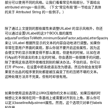
部分可以使用不同的风格。让我们看看常见布局部分，下面给出
attributed strings一些示例。（下文“常见布局”那一节给出了具体
的关于 Attributed String 的一些例子。）
除了通过上文提到的那些属性来调整UILabel 的显示风格外，你还
可以通过设置UILabel的这3个BOOL值的属性
adjustsFontSizeToWidth,minimumScaleFactor,adjustsLetterSpacin
来让 UILabel 根据所显示的文本的内容自动地进行调整。如果你
非常在意用户界面的美观，那么你就不要开启这些属性，因为这
会使文字的显示效果变得不那么美观，但是有的时候，比如在进
行App的不同语言的本土化的时候，你会遇到一些很棘手的问题，
除了使用这些选项外很难找到别的解决办法。不信的话，你可以
打开 iPhone，在设置中把系统语言改为德语，然后你就会发现苹
果官方出品的程序里到处都是被压扁变了形的丑陋不堪的文本。
这种处理方法并不完美，但有时却很有用。
如果你使用这些选项让UIKit压缩你的文本以适配，如果压缩的时
候想让文本保持在同一条基线上或需要对齐到左上角，那么你可
以定义baselineAdjustment属性。然而，这个选项只对单行labels
起作用。