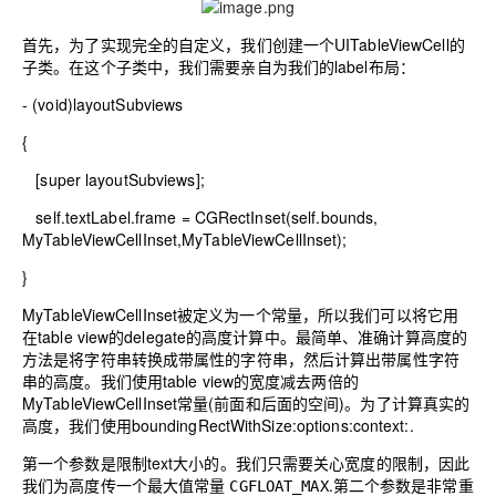
首先，为了实现完全的自定义，我们创建一个UITableViewCell的
子类。在这个子类中，我们需要亲自为我们的label布局：
- (
void
)layoutSubviews
{
[
super
layoutSubviews];
self
.textLabel.frame =
CGRectInset
(
self
.bounds,
MyTableViewCellInset,MyTableViewCellInset);
}
MyTableViewCellInset被定义为一个常量，所以我们可以将它用
在table view的delegate的高度计算中。最简单、准确计算高度的
方法是将字符串转换成带属性的字符串，然后计算出带属性字符
串的高度。我们使用table view的宽度减去两倍的
MyTableViewCellInset常量(前面和后面的空间)。为了计算真实的
高度，我们使用boundingRectWithSize:options:context:.
第一个参数是限制text大小的。我们只需要关心宽度的限制，因此
我们为高度传一个最大值常量
.第二个参数是非常重
CGFLOAT_MAX