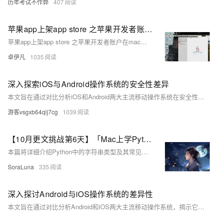
历年考试不作弊
407
苹果app上架app store 之苹果开发者账户在mac电脑上如何使用钥匙串访问-发行-APP发布证书ios_distribution.cer-优雅草卓伊凡
苹果app上架app store 之苹果开发者账户在mac电脑上如何使用钥匙串访问-发行-APP发布证书ios_distribution.cer-优雅草卓伊凡
卓伊凡
1035
深入探索iOS与Android操作系统的安全性差异
本文旨在通过对比分析iOS和Android两大主流移动操作系统在安全性方面的差异，揭示它们各自的安全机制、面临的挑战以及用户如何提升自身设备的安全保护。通过对系统架构、应用审核机制、数据加密方式及隐私政策的深入探讨，本文为读者提供了一个全面了解两大平台安全性的视角，并提出了实用的安全建议。
游客vsgxb64qlj7cg
1039
【10月更文挑战第6天】「Mac上学Python 11」基础篇5 - 字符串类型详解
本篇将详细介绍Python中的字符串类型及其常见操作，包括字符串的定义、转义字符的使用、字符串的连接与格式化、字符串的重复和切片、不可变性、编码与解码以及常用内置方法等。通过本篇学习，用户将掌握字符串的操作技巧，并能灵活处理文本数据。
SoraLuna
335
深入探讨Android与iOS操作系统的差异性
本文旨在通过对比分析Android和iOS两大主流移动操作系统，揭示它们在设计理念、用户体验、安全性、应用生态及系统更新等方面的根本差异。不同于传统的功能列表式摘要，本摘要强调了两大系统背后的哲学思想及其对用户日常使用的实际影响，为读者提供了一个宏观且深入的视角来理解这两种操作系统的独特之处。