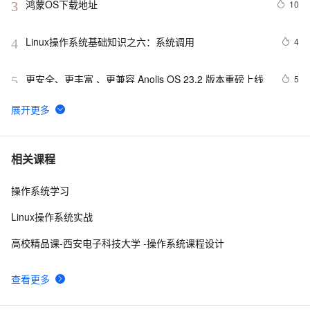
鸿蒙OS下载地址
10
3
Linux操作系统基础知识之六：系统调用
4
4
更安全、更丰富 、更兼容 Anolis OS 23.2 版本重磅上线
5
5
深入Linux内核架构：操作系统的核心奥秘
15
6
请介绍一下鸿蒙操作系统的应用开发框架和工具。
2
7
相关课程
操作系统学习
Unix是一个多用户、多任务的操作系统
10
8
Linux操作系统实战
操作系统第五章_04 设备的分配与回收
12
9
高校精品课-西安电子科技大学 -操作系统课程设计
[Oracle]-[安装]-Cent OS安装Oracle Client
480
10
查看更多