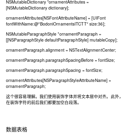
NSMutableDictionary *
ornamentAttributes
=
[NSMutableDictionary
dictionary];
ornamentAttributes[NSFontAttributeName]
= [UIFont
fontWithName:@
"BodoniOrnamentsITCTT"
size:
36
];
NSMutableParagraphStyle *
ornamentParagraph
=
[[NSParagraphStyle defaultParagraphStyle] mutableCopy];
ornamentParagraph.alignment
= NSTextAlignmentCenter;
ornamentParagraph.paragraphSpacingBefore
= fontSize;
ornamentParagraph.paragraphSpacing
= fontSize;
ornamentAttributes[NSParagraphStyleAttributeName]
=
ornamentParagraph;
这个很容易理解。我们使用装饰字体并将文本居中对齐。此外，
在装饰字符的前后我们都要加空白段落。
数据表格