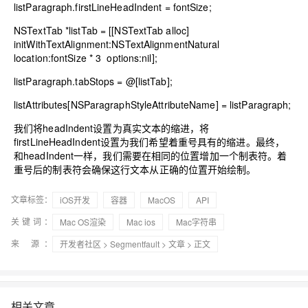
listParagraph.firstLineHeadIndent = fontSize;
NSTextTab
*listTab = [[
NSTextTab
alloc]
initWithTextAlignment:
NSTextAlignmentNatural
location:fontSize *
3
options:
nil
];
listParagraph.tabStops = @[listTab];
listAttributes[
NSParagraphStyleAttributeName
] = listParagraph;
我们将headIndent设置为真实文本的缩进，将
firstLineHeadIndent设置为我们希望着重号具有的缩进。最终，
和headIndent一样，我们需要在相同的位置增加一个制表符。着
重号后的制表符会确保这行文本从正确的位置开始绘制。
文章标签：
iOS开发
容器
MacOS
API
关键词：
Mac OS渲染
Mac ios
Mac字符串
来 源：
开发者社区
>
Segmentfault
>
文章
> 正文
相关文章