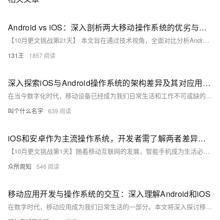
Android vs iOS：深入剖析两大移动操作系统的优劣与未来趋势####
【10月更文挑战第21天】 本文旨在通过技术视角，全面对比分析Android与iOS两大主流移动操作系统的架构差异、用户体验、安全性及生态系统等方面，探讨其各自优势与不足，并预测未来发展趋势。 ####
131王
1857
深入探索iOS与Android操作系统的架构差异及其对应用开发的影响
在当今数字化时代，移动设备已经成为我们日常生活和工作不可或缺的一部分。其中，iOS和Android作为全球最流行的两大移动操作系统，各自拥有独特的系统架构和设计理念。本文将深入探讨iOS与Android的系统架构差异，并分析这些差异如何影响应用开发者的开发策略和用户体验设计。通过对两者的比较，我们可以更好地理解它们各自的优势和局限性，从而为开发者提供有价值的见解，帮助他们在这两个平台上开发出更高效、更符合用户需求的应用。
叫个什么名字
639
iOS和安卓作为主流操作系统，开发者需了解两者差异以提高效率并确保优质用户体验。
【10月更文挑战第1天】随着移动互联网的发展，智能手机成为生活必需品，iOS和安卓作为主流操作系统，各有庞大的用户群。开发者需了解两者差异以提高效率并确保优质用户体验。iOS使用Swift或Objective-C开发，强调简洁直观的设计；安卓则采用Java或Kotlin，注重层次与动画。Swift和Kotlin均有现代编程特性。此外，iOS设备更易优化，而安卓需考虑更多兼容性问题。iOS应用仅能通过App Store发布，审核严格；安卓除Google Play外还可通过第三方市场发布，审核较宽松。开发者应根据需求选择合适平台，提供最佳应用体验。
众所周知
546
移动应用开发与操作系统的交互：深入理解Android和iOS
在数字时代，移动应用成为我们日常生活的一部分。本文将深入探讨移动应用开发的核心概念、移动操作系统的工作原理以及它们如何相互作用。我们将通过实际代码示例，展示如何在Android和iOS平台上创建一个简单的“Hello World”应用，并解释其背后的技术原理。无论你是初学者还是有经验的开发者，这篇文章都将为你提供有价值的见解和知识。