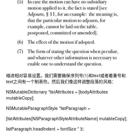
缩进相对容易设置。我们需要确保序列号(1)和text或者着重号和
text之间有一个制表符。然后我们像这样调整段落的风格：
NSMutableDictionary
*listAttributes = [bodyAttributes
mutableCopy];
NSMutableParagraphStyle
*listParagraph =
[listAttributes[
NSParagraphStyleAttributeName
] mutableCopy];
listParagraph.headIndent = fontSize *
3
;