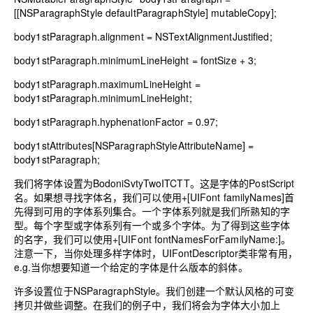
[[NSParagraphStyle defaultParagraphStyle] mutableCopy];
body1stParagraph.alignment
= NSTextAlignmentJustified;
body1stParagraph.minimumLineHeight
= fontSize +
3
;
body1stParagraph.maximumLineHeight
=
body1stParagraph.minimumLineHeight;
body1stParagraph.hyphenationFactor
=
0
.
97
;
body1stAttributes[NSParagraphStyleAttributeName]
=
body1stParagraph;
我们将字体设置为BodoniSvtyTwoITCTT。这是字体的PostScript
名。如果想寻找字体名，我们可以使用+[UIFont familyNames]首
先得到可用的字体系列集合。一个字体系列就是我们所熟知的字
型。每个字型或字体系列有一个或多个字体。为了得到这些字体
的名字，我们可以使用+[UIFont fontNamesForFamilyName:]。
注意一下，当你处理多样字体时，UIFontDescriptor类非常有用，
e.g.当你想要知道一个给定的字体是什么版本的斜体。
许多设置位于NSParagraphStyle。我们创建一个默认风格的可变
拷贝并做些调整。在我们的例子中，我们将会为字体大小加上