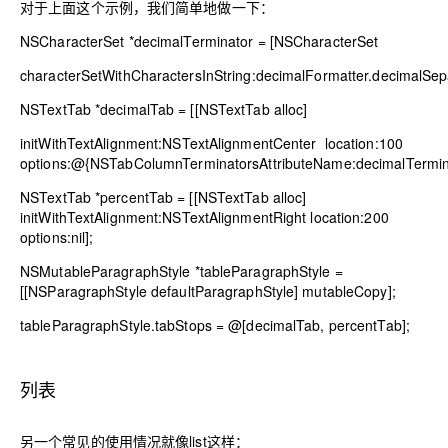
对于上面这个示例，我们简单地做一下：
NSCharacterSet
*decimalTerminator = [
NSCharacterSet
characterSetWithCharactersInString:decimalFormatter.decimalSepa
NSTextTab
*decimalTab = [[
NSTextTab
alloc]
initWithTextAlignment:
NSTextAlignmentCenter
location:
100
options:@{
NSTabColumnTerminatorsAttributeName
:decimalTermin
NSTextTab
*percentTab = [[
NSTextTab
alloc]
initWithTextAlignment:
NSTextAlignmentRight
location:
200
options:
nil
];
NSMutableParagraphStyle
*tableParagraphStyle =
[[
NSParagraphStyle
defaultParagraphStyle] mutableCopy];
tableParagraphStyle.tabStops = @[decimalTab, percentTab];
列表
另一个常见的使用情况就像list这样：