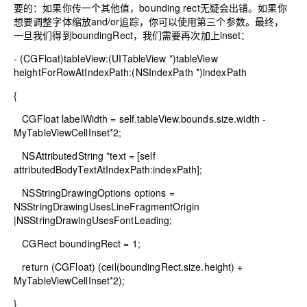
要的：如果你传一个其他值，bounding rect无疑会出错。如果你
想要调整字体缩放and/or追踪，你可以使用第三个参数。最终，
一旦我们得到boundingRect，我们需要再次加上inset：
- (
CGFloat
)tableView:(
UITableView
*)tableView
heightForRowAtIndexPath:(
NSIndexPath
*)indexPath
{
CGFloat
labelWidth =
self
.tableView.bounds.size.width -
MyTableViewCellInset*
2
;
NSAttributedString
*text = [
self
attributedBodyTextAtIndexPath:indexPath];
NSStringDrawingOptions
options =
NSStringDrawingUsesLineFragmentOrigin
|
NSStringDrawingUsesFontLeading
;
CGRect
boundingRect =
1
;
return
(
CGFloat
) (ceil(boundingRect.size.height) +
MyTableViewCellInset*
2
);
}