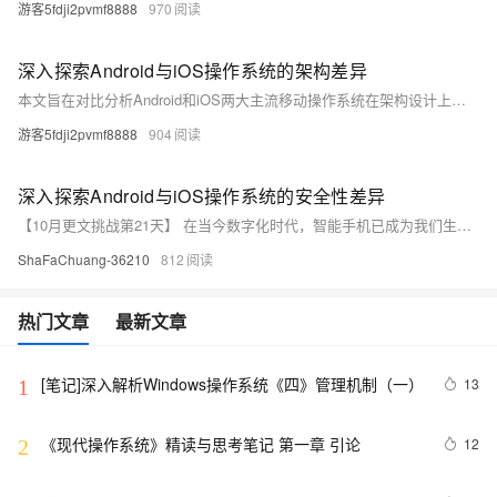
游客5fdji2pvmf8888
970
深入探索Android与iOS操作系统的架构差异
本文旨在对比分析Android和iOS两大主流移动操作系统在架构设计上的根本差异。通过详细解读两者的系统架构、开发环境、以及安全性等方面，揭示它们各自的特点及优势，为开发者选择合适的平台提供参考。
游客5fdji2pvmf8888
904
深入探索Android与iOS操作系统的安全性差异
【10月更文挑战第21天】 在当今数字化时代，智能手机已成为我们生活中不可或缺的一部分。其中，Android和iOS作为两大主流操作系统，各自拥有庞大的用户群体。然而，它们在安全性方面的表现却大相径庭。本文将深入探讨Android与iOS在安全机制、隐私保护以及应对恶意软件方面的差异，帮助读者更全面地了解这两个平台的安全特性。
ShaFaChuang-36210
812
热门文章
最新文章
[笔记]深入解析Windows操作系统《四》管理机制（一）
13
1
《现代操作系统》精读与思考笔记 第一章 引论
12
2