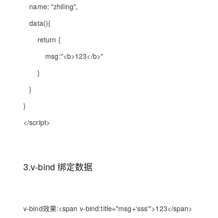
name: "zhiling",
data(){
return {
msg:"<b>123</b>"
}
}
}
</script>
3.v-bind 绑定数据
v-bind效果:<span v-bind:title="msg+'sss'">123</span>