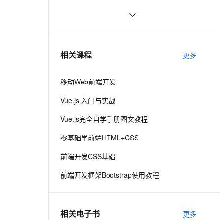
员下意识的避开方
ernetes 版 ACK
云聚AI 严选权益
AI 原生数据库服务发布
SSL 证书
前端常见的HTTP状态码
8
2V
Fun-ASR
，一键激活高效办公新体验
理容器应用的 K8s 服务
精选AI产品，从模型到应用全链提效
Agent 数据网关
文戏情感细腻自然，动作戏激烈拳拳到肉，实现更强表演能力
支持中英文自由切换，具备更强的噪声鲁棒性
堡垒机
探索现代前端工程化工具与流程：提
6
AI 用量加速计划
云原生数据库 PolarDB
升开发效率和项目质量
防火墙
、识别商机，让客服更高效、服务更出色。
前后端分离，如何在前端项目中动态
新老同享，达量后返
Agentic Database 发布
3
相关课程
更多
插入后端API基地址？（in docker）
主机安全
应用
移动Web前端开发
千问办公
NEW
AI 应用及服务市场
的智能体编程平台
一站式AI生产力平台
Vue.js 入门与实战
AI 应用
伶鹊
Vue.js完全自学手册图文教程
企业级人与Agent协作平台，接入和调度多个数字员工
智能客服平台，对话机器人、对话分析、智能外呼
大模型
零基础学前端HTML+CSS
大模型服务平台百炼 - 全妙
自然语言处理
前端开发CSS基础
应用创作平台
多模态内容创作工具，已接入 DeepSeek
数据标注
前端开发框架Bootstrap使用教程
机器学习
相关电子书
更多
息提取
与 AI 智能体进行实时音视频通话