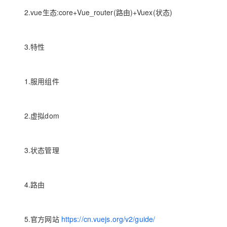
大数据开发治理平台 Data
AI 产品 免费试用
网络
安全
云开发大赛
2.vue生态:core+Vue_router(路由)+Vuex(状态)
Qwen3-VL-Plus
Tableau 订阅
1亿+ 大模型 tokens 和 
可观测
入门学习赛
中间件
AI空中课堂在线直播课
云防火墙
140+云产品 免费试用
3.特性
上云与迁云
云原生的云上边界网络安全
产品新客免费试用，最长1
数据库
生态解决方案
大模型服务
企业出海
大模型ACA认证体验
大数据计算
1.服用组件
助力企业全员 AI 认知与能
行业生态解决方案
千问AI平台-Token Plan
政企业务
媒体服务
开发者生态解决方案
企业服务与云通信
2.虚拟dom
千问AI平台-模型体验
AI 开发和 AI 应用解决
在线体验全尺寸、多种模态
域名与网站
3.状态管理
Happy 系列大模型
终端用户计算
Serverless
4.路由
开发工具
大模型解决方案
迁移与运维管理
5.官方网站
https://cn.vuejs.org/v2/guide/
快速部署 Dify，高效搭建 