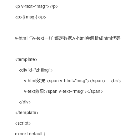
<p v-text="msg"></p>
<p>{{msg}}</p>
v-html 与v-text一样 绑定数据,v-html会解析成html代码
<template>
<div id="zhiling">
v-html效果:<span v-html="msg"></span> <br/>
v-text效果:<span v-text="msg"></span>
</div>
</template>
<script>
export default {