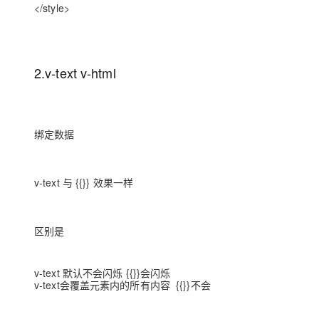
</style>
2.v-text v-html
绑定数据
v-text 与 {{}} 效果一样
区别是
v-text 默认不会闪烁 {{}}会闪烁
v-text会覆盖元素内的所有内容 {{}}不会