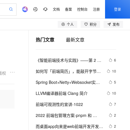
文档
备案
控制台
注册
登录
个人
积分
发布
验
作计划
器
AI 活动
专业服务
服务伙伴合作计划
开发者社区
加入我们
产品动态
服务平台百炼
阿里云 OPC 创新助力计划
热门文章
最新文章
一站式生成采购清单，支持单品或批量购买
io：打造专属 AI 语音助手
S产品伙伴计划（繁花）
峰会
CS
造的大模型服务与应用开发平台
一句话生成原生可编辑精美 PPT 文稿
AI 生产力先锋
Al MaaS 服务伙伴赋能合作
域名
博文
Careers
至高可申请百万元
Qwen3.8-Max 模型上线
开启高性价比 AI 编程新体验
弹性可伸缩的云计算服务
Qwen-Audio-3.0-Realtime 端到端实时语音角色扮演
输入一句话想法, 轻松生成专业的 PPT
先锋实践拓展 AI 生产力的边界
Token 补贴，五大权
计划
海大会
伙伴信用分合作计划
商标
问答
社会招聘
《智能前端技术与实践》——第 2 章 
6
益加速 OPC 成功
eek-V4-Pro
SS
一键部署幻兽帕鲁游戏服务器
飞天发布时刻
HOT
Open Search 向量检索版支
划
备案
电子书
校园招聘
前端开发基础 ——2.2 HTML基础
pSeek-V4-Pro
视频创作，一键激活电商全链路生产力
稳定、安全、高性价比、高性能的云存储服务
一键购买专属联机服务器，轻松开启游戏
所见，即是所愿
持视频检索 Pipeline 功能
更多支持
如何写「前端简历」，能敲开字节跳
10
版权
——2.2.1    HTML 文档基本结构
划
公司注册
镜像站
视频生成
语音识别与合成
动的大门？
专属 QwenPaw
漫剧工坊：一站式动画创作平台
AI 实训营
（中）
HOT
应用身份服务 (IDaaS)
Spring Boot+Netty+Websocket实现
5
合作伙伴培训与认证
划
上云迁移
站生成，高效打造优质广告素材
全接入的云上超级电脑
从聊天伙伴进化为能主动干活的本地数字员工
快速生产连贯的高质量长漫剧
从基础到进阶，Agent 创客手把手教你
OpenClaw 管理能力上线
后台向前端推送信息
lScope
我要反馈
e-1.1-T2V
Qwen3-TTS-Flash
LLVM编译器前端 Clang 简介
10
查询合作伙伴
n Alibaba Cloud ISV 合作
代维服务
建企业门户网站
10 分钟搭建微信、支付宝小程序
MaxCompute MaxFrame 提
畅细腻的高质量视频
离线语音合成大模型，多语言方言自适应，低延迟高稳定
创新加速
前端可观测性的宣讲-1022
ope
登录合作伙伴管理后台
7
我要建议
站，无忧落地极速上线
以可视化方式快速构建移动和 PC 门户网站
国内短信简单易用，安全可靠，秒级触达，全球覆盖200+国家和地区。
高效部署网站，快速应用到小程序
供自动弹性内存功能
安全
2022 前端包管理方案-pnpm 和 
我要投诉
e-1.1-I2V
Cosyvoice-V3-Flash
2
PolarDB
上云场景组合购
Milvus 弹性伸缩功能新增节
伴
corepack
漫剧创作，剧本、分镜、视频高效生成
100%兼容MySQL、PostgreSQL，兼容Oracle，支持集中和分布式
覆盖90%+业务场景，专享组合折扣价
点支持范围
畅自然，细节丰富
高表现力语音合成大模型，语音克隆听感自然
VPN
而桌面app向来是web前端开发开发人
2