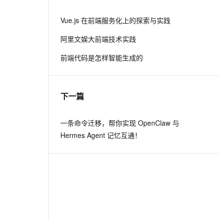
从文本、图片、视频中提取结构化的属性信息
构建支持视频理解的 AI 音视频实时通话应用
Vue.js 在前端服务化上的探索与实践
t.diy 一步搞定创意建站
构建大模型应用的安全防护体系
阿里文娱大前端技术实践
通过自然语言交互简化开发流程,全栈开发支持
通过阿里云安全产品对 AI 应用进行安全防护
前端代码是怎样智能生成的
下一篇
一条命令迁移，帮你实现 OpenClaw 与
Hermes Agent 记忆互通！