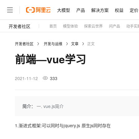
大模型
产品
解决方案
权益
定价
开发者社区
首页
模型体验
探索云世界
问产品
动手实
大模型
产品
解决方案
权益
定价
云市场
伙伴
服务
了解阿里云
精选产品
精选解决方案
普惠上云
产品定价
精选商城
成为销售伙伴
售前咨询
为什么选择阿里云
千问AI平台
开发者社区
开发与运维
文章
正文
了解云产品的定价详情
大模型服务平台百炼
千问办公，解锁你的工作
普惠上云 官方力荐
分销伙伴
在线服务
网站建设
什么是云计算
大
前端—vue学习
大模型服务与应用平台
企业级Agent产品，直接
云服务器38元/年起，超
咨询伙伴
多端小程序
技术领先
云上成本管理
售后服务
轻量应用服务器
Agency Agents：拥
官方推荐返现计划
大模型
精选产品
精选解决方案
Salesforce 国际版订阅
稳定可靠
管理和优化成本
推荐新用户得奖励，单订单
销售伙伴合作计划
2021-11-12
333
自助服务
友盟天域
安全合规
人工智能与机器学习
AI
文本生成
云数据库 RDS
HappyHorse 打造一
云工开物
无影生态合作计划
在线服务
观测云
分析师报告
高校专属算力普惠，学生认
计算
互联网应用开发
Qwen3.8-Max
HOT
Salesforce On Alibaba C
工单服务
Tuya 物联网平台阿里云
研究报告与白皮书
人工智能平台 PAI
快速拥有专属 OpenClaw
简介：
一. vue.js简介
大模
Consulting Partner 合
大数据
容器
智能体时代全能旗舰模型
免费试用
短信专区
一站式AI开发、训练和推
蓝凌 OA
AI 大模型销售与服务生
现代化应用
存储
天池大赛
Qwen3.7-Plus
云解析DNS
解决方案免费试用 新老
1.渐进式框架:可以同时与jquery.js 原生js同时存在
电子合同
最高领取价值200元试用
能看、能想、能动手的多模
安全
网络与CDN
AI 算法大赛
畅捷通