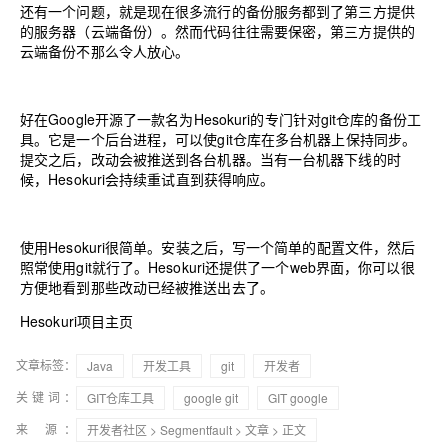
还有一个问题，就是现在很多流行的备份服务都到了第三方提供
的服务器（云端备份）。然而代码往往需要保密，第三方提供的
云端备份不那么令人放心。
好在Google开源了一款名为
Hesokuri
的专门针对git仓库的备份工
具。它是一个后台进程，可以使git仓库在多台机器上保持同步。
提交之后，改动会被推送到各台机器。当有一台机器下线的时
候，Hesokuri会持续重试直到获得响应。
使用Hesokuri很简单。安装之后，写一个简单的配置文件，然后
照常使用git就行了。Hesokuri还提供了一个web界面，你可以很
方便地看到那些改动已经被推送出去了。
Hesokuri项目主页
文章标签：
Java
开发工具
git
开发者
关键词：
GIT仓库工具
google git
GIT google
来 源：
开发者社区
>
Segmentfault
>
文章
> 正文