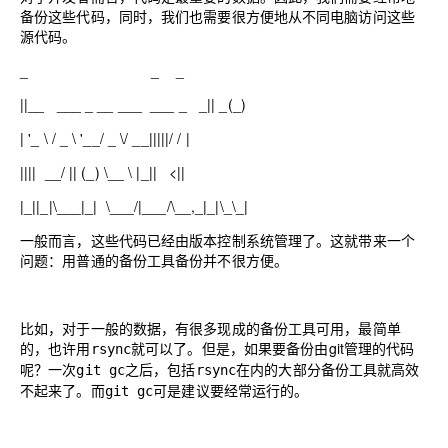
备份这些代码，同时，我们也需要很方便地从不同电脑访问这些
源代码。
_ _ _
|
|
__ ___ _ __ ___ ___ _ _
|
|
_(_)
|
'_ \ / _ \ '__/ _ \/ __
|
|
|
|
|
/ /
|
|
|
|
|
__/
|
|
(_) \__ \
|
_
|
|
<
|
|
|
_
|
|
_
|
\___
|
_
|
\___/
|
___/\__,_
|
_
|
\_\_
|
一般而言，这些代码已经由版本控制系统管理了。这就带来一个
问题：用普通的备份工具备份并不很方便。
比如，对于一般的数据，有很多现成的备份工具可用，最简单
的，也许用
就可以了。但是，如果要备份由git管理的代码
rsync
呢？一次
之后，包括
在内的大部分备份工具就高效
git gc
rsync
不起来了。而
可是建议要经常运行的。
git gc