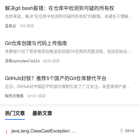
解决git bash报错：在仓库中检测到可疑的所有权
总的来说，解决“在仓库中检测到可疑的所有权”的报错，关键在于理解和调整文件或目录的所有权。只要我们正确地设置了文件或目录的所有权，那么我们就可以避免这种问题，让Git Bash正常工作。
蓝易云
769
Git仓库创建与代码上传指南
本教程介绍了将本地项目推送到远程Git仓库的完整流程，包括初始化本地仓库、添加和提交文件、创建远程仓库、关联远程地址及推送代码。同时，还提供了`.gitignore`配置、分支管理等可选步骤，并针对常见问题（如认证失败、分支不匹配、大文件处理及推送冲突）给出了解决方案。适合初学者快速上手Git版本控制。
游客ephlcdw47e224
4836
GitHub封锁？推荐5个国产的Git仓库替代平台
近日，GitHub对中国区IP的部分限制引发了广泛关注。未登录用户被拒，已登录用户功能受限，南北网络环境差异更显“内卷”。为应对这一挑战，本文推荐了多个国产Git平台：Gitee（码云）、GitCode（CSDN旗下）、CODING（腾讯系）、CodeUP（阿里云支持）及微信代码管理工具。这些平台功能全面、稳定性强，是开发者迁移项目的理想选择。通过同步代码、配置CI/CD流水线等简单步骤，可确保项目平稳过渡。此次事件提醒我们，掌握核心技能与支持国产平台同样重要！
程序员晚枫
18151
热门文章
最新文章
java.lang.ClassCastException: 
5514
1
com.google.gson.internal.LinkedTreeMap cannot be 