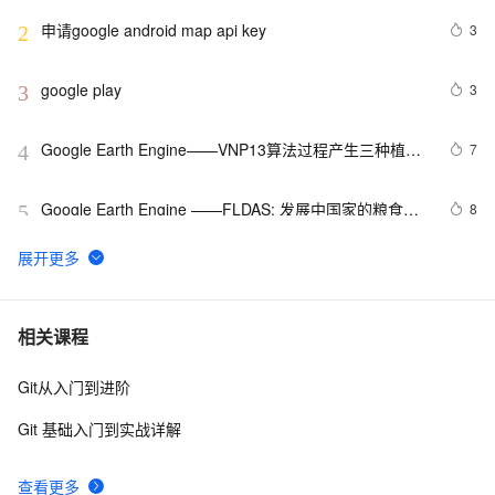
cast to xxxxxx
申请google android map api key
3
2
google play
3
3
Google Earth Engine——VNP13算法过程产生三种植被
7
4
指数。(1）归一化差异植被指数（NDVI），（2）增强植
被指数（EVI），以及（3）增强植被指数-2（EVI2）。
Google Earth Engine ——FLDAS: 发展中国家的粮食安
8
5
全评估数据集
Google 历年笔试面试30题
558
6
[CTO札记]Google数字图书馆对中国版权的威胁
8
7
相关课程
Git从入门到进阶
Google Earth Engine——NCEP/NCAR再分析项目是美
5
8
国国家环境预测中心（NCEP，前身为 “NMC“）和美国国
Git 基础入门到实战详解
家大气研究中心（NCAR）全球气温数据集
【Google Play】2021 年 8 月之后的 APK 与 App 
1
9
Bundle 上传格式问题（一）
查看更多