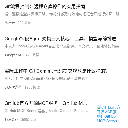
Git流程控制：远程仓库操作的实用指南
通过遵循这些步骤和策略，你将能够更有效地与远程仓库进行交互，确保代码变更的透明度和项目历史的干净。同时，良好的版本控制习惯可以减少潜在的冲突，并帮助保持代码库的整洁。在日常工作中应用这些实用的Git流程控制技巧将是非常有益的。
蓝易云
320
Google揭秘Agent架构三大核心：工具、模型与编排层实战指南
本文为Google发布的Agent白皮书全文翻译。本文揭示了智能体如何突破传统AI边界，通过模型、工具与编排层的三位一体架构，实现自主推理与现实交互。它不仅详解了ReAct、思维树等认知框架的运作逻辑，更通过航班预订、旅行规划等案例，展示了智能体如何调用Extensions、Functions和Data Stores，将抽象指令转化为真实世界操作。文中提出的“智能体链式组合”概念，预示了未来多智能体协作解决复杂问题的革命性潜力——这不仅是技术升级，更是AI赋能产业的范式颠覆。
TsingtaoAI
3426
实际工作中 Git Commit 代码提交规范是什么样的？
实际工作中 Git Commit 代码提交规范是什么样的？
追逐时光者
1265
GitHub官方开源MCP服务！GitHub MCP Server：无缝集成GitHub API，实现Git流程完全自动化
GitHub MCP Server是基于Model Context Protocol的服务器工具，提供与GitHub API的无缝集成，支持自动化处理问题、Pull Request和仓库管理等功能。
蚝油菜花
3650