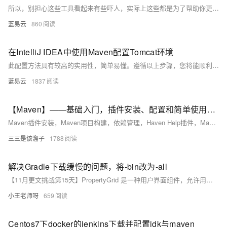
所以，别担心这些工具看起来有些吓人，实际上这些都是为了帮助你更好的完成工作的工具，就像超市里的各种烹饪工具一样，尽管它们看起来可能很复杂，但只要你学会用，它们会为你烹饪出一道道美妙的食物。这就是学习新技能的乐趣，让我们一起享受这个过程，攀登知识的高峰！
蓝易云
860
在IntelliJ IDEA中使用Maven配置Tomcat环境
此配置方法具有较高的实用性，简单易懂。遵循以上步骤，您将能顺利在IntelliJ IDEA中使用Maven配置Tomcat环境，从而进行Web项目的开发和调试。
蓝易云
1837
【Maven】——基础入门，插件安装、配置和简单使用，Maven如何设置国内源
Maven插件安装，Maven项目构建，依赖管理，Haven Help插件，Maven仓库，Maven如何设置国内源
三三是该溜子
1788
解决Gradle下载缓慢的问题，将-bin改为-all
【11月更文挑战第15天】PropertyGrid 是一种用户界面组件，允许用户直观地查看和编辑对象属性。WPF 中虽无内置控件，但可通过组合 Expander 和 DataGrid 实现基本功能，或使用 PropertyTools 等第三方库获得更强大的功能。
小王老师呀
659
Centos7下docker的jenkins下载并配置jdk与maven