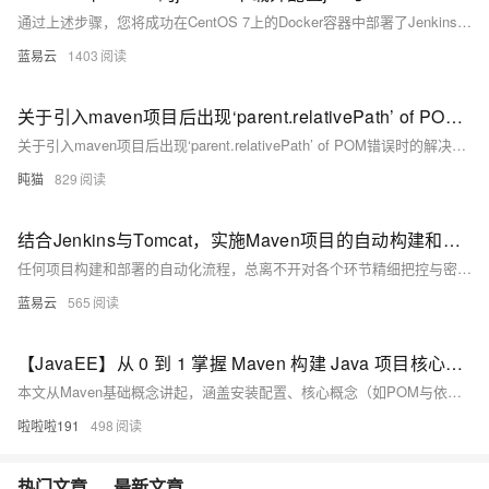
通过上述步骤，您将成功在CentOS 7上的Docker容器中部署了Jenkins，并配置好了JDK与Maven，为持续集成和自动化构建打下了坚实基础。
蓝易云
1403
关于引入maven项目后出现‘parent.relativePath’ of POM错误时的解决方法
关于引入maven项目后出现‘parent.relativePath’ of POM错误时的解决方法
盹猫
829
结合Jenkins与Tomcat，实施Maven项目的自动构建和部署流程。
任何项目构建和部署的自动化流程，总离不开对各个环节精细把控与密切配合。涉及到源代码管理、构建工具、持续集成服务器以及最终的运行时环境的协调。通过上述简洁实用的步骤，可以实现Maven项目从源代码到运行状态的无缝过渡，进而提升软件开发的效率与质量。
蓝易云
565
【JavaEE】从 0 到 1 掌握 Maven 构建 Java 项目核心技巧 解锁 Java 项目高效管理实用实例
本文从Maven基础概念讲起，涵盖安装配置、核心概念（如POM与依赖管理）及优化技巧。结合Java Web项目实例，演示如何用Maven构建和管理项目，解决常见问题，助你高效掌握这一强大工具，提升Java开发与项目管理能力。适合初学者及进阶开发者学习。资源链接：[点此获取](https://pan.quark.cn/s/14fcf913bae6)。
啦啦啦191
498
热门文章
最新文章