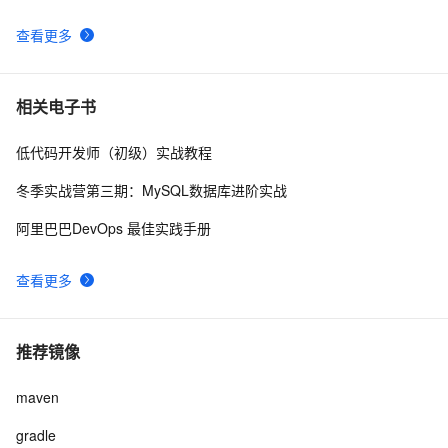
查看更多
在maven中创建本地仓库
10
9
kubernetes下的jenkins如何设置maven
5
10
相关电子书
低代码开发师（初级）实战教程
冬季实战营第三期：MySQL数据库进阶实战
阿里巴巴DevOps 最佳实践手册
查看更多
推荐镜像
maven
gradle