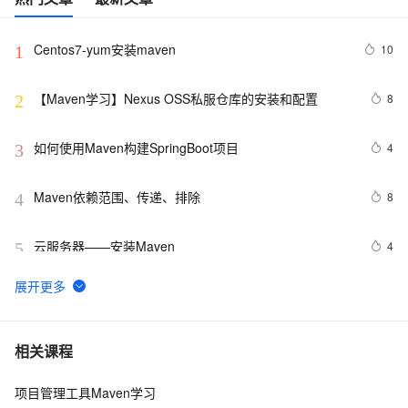
Centos7-yum安装maven
10
1
【Maven学习】Nexus OSS私服仓库的安装和配置
8
2
如何使用Maven构建SpringBoot项目
4
3
Maven依赖范围、传递、排除
8
4
云服务器——安装Maven
4
5
Maven实战从入门到精通（全）
15
6
Eclipse+Maven创建webapp项目<一> (转)
4
7
相关课程
项目管理工具Maven学习
使用Docker搭建maven私服 及常规使用方法
6
8