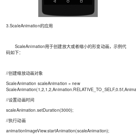
3.ScaleAnimation的应用
ScaleAnimation用于创建放大或者缩小的形变动画，示例代
码如下：
//创建缩放动画对象
ScaleAnimation scaleAnimation = new
ScaleAnimation(1,2,1,2,Animation.RELATIVE_TO_SELF,0.5f,Anim
//设置动画时间
scaleAnimation.setDuration(3000);
//执行动画
animationImageView.startAnimation(scaleAnimation);