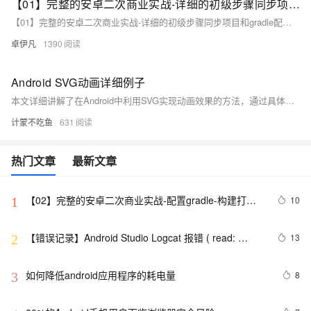
【01】完整的安卓二次商业实战-详细的初级步骤同步项目和gradle配置以及开发思路-优雅草伊凡
【01】完整的安卓二次商业实战-详细的初级步骤同步项目和gradle配置以及开发思路-优雅草伊凡
卓伊凡
1390
Android SVG动画详细例子
本文详细讲解了在Android中利用SVG实现动画效果的方法，通过具体例子帮助开发者更好地理解和应用SVG动画。文章首先展示了动画的实现效果，接着回顾了之前的文章链接及常见问题（如属性名大小写错误）。核心内容包括：1) 使用阿里图库获取SVG图形；2) 借助工具将SVG转换为VectorDrawable；3) 为每个路径添加动画绑定属性；4) 创建动画文件并关联SVG；5) 在ImageView中引用动画文件；6) 在Activity中启动动画。文末还提供了完整的代码示例和源码下载链接，方便读者实践操作。
计蒙不吃鱼
631
热门文章
最新文章
【02】完整的安卓二次商业实战-配置gradle-构建打包
10
1
原生安卓项目-调试本地运行模拟器-优雅草伊凡
【错误记录】Android Studio Logcat 报错 ( read: 
13
2
unexpected EOF! )
如何降低android应用程序的耗电量
8
3