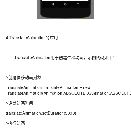
4.TranslateAnimation的应用
TranslateAnimation用于创建位移动画，示例代码如下：
//创建位移动画对象
TranslateAnimation translateAnimation = new
TranslateAnimation(Animation.ABSOLUTE,0,Animation.ABSOLUT
//设置动画时间
translateAnimation.setDuration(3000);
//执行动画