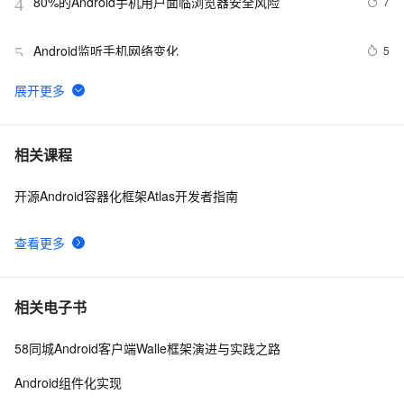
80%的Android手机用户面临浏览器安全风险
7
4
Android监听手机网络变化
5
5
Android Application Foundamentals(yaozq翻译，仅供
708
6
参考)
Android中startActivity中的permission检测与UID机制
8
7
相关课程
开源Android容器化框架Atlas开发者指南
【Magisk模块】禁用Android 11-12应用文件夹限制
12
8
查看更多
Android Socket与服务器通信通用Demo
519
9
【Android 进程保活】应用进程拉活 ( 账户同步拉活 | 账
7
10
相关电子书
户同步 | 源码资源 )（一）
58同城Android客户端Walle框架演进与实践之路
Android组件化实现