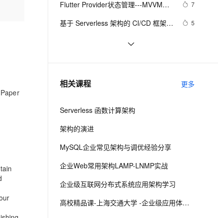
安全
Flutter Provider状态管理---MVVM架
我要投诉
e-1.1-I2V
Cosyvoice-V3-Flash
7
PolarDB
上云场景组合购
Milvus 弹性伸缩功能新增节
伴
构实战
漫剧创作，剧本、分镜、视频高效生成
100%兼容MySQL、PostgreSQL，兼容Oracle，支持集中和分布式
覆盖90%+业务场景，专享组合折扣价
点支持范围
畅自然，细节丰富
高表现力语音合成大模型，语音克隆听感自然
VPN
基于 Serverless 架构的 CI/CD 框架：
5
Serverless-cd
ernetes 版 ACK
云聚AI 严选权益
AI 原生数据库服务发布
SSL 证书
交易所开发核心架构拆解与流程图
10
2V
Fun-ASR
，一键激活高效办公新体验
理容器应用的 K8s 服务
精选AI产品，从模型到应用全链提效
Agent 数据网关
文戏情感细腻自然，动作戏激烈拳拳到肉，实现更强表演能力
支持中英文自由切换，具备更强的噪声鲁棒性
堡垒机
深入Linux内核架构：操作系统的核
14
AI 用量加速计划
云原生数据库 PolarDB
心奥秘
防火墙
、识别商机，让客服更高效、服务更出色。
Redis哨兵集群工作原理及架构部署
新老同享，达量后返
Agentic Database 发布
11
相关课程
更多
（八）
Paper
主机安全
应用
Serverless 函数计算架构
千问办公
NEW
AI 应用及服务市场
的智能体编程平台
一站式AI生产力平台
架构的演进
AI 应用
伶鹊
MySQL企业常见架构与调优经验分享
企业级人与Agent协作平台，接入和调度多个数字员工
智能客服平台，对话机器人、对话分析、智能外呼
大模型
企业Web常用架构LAMP-LNMP实战
tain
大模型服务平台百炼 - 全妙
自然语言处理
d
企业级互联网分布式系统应用架构学习
应用创作平台
多模态内容创作工具，已接入 DeepSeek
数据标注
our
高校精品课-上海交通大学 -企业级应用体系架构
机器学习
ishing-