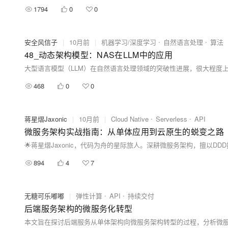
1794
0
0
安全风信子
|
10月前
|
机器学习/深度学习
自然语言处理
算法
48_动态架构模型：NAS在LLM中的应用
468
0
0
蒋星熠Jaxonic
|
10月前
|
Cloud Native
Serverless
API
微服务架构实战指南：从单体应用到云原生的蜕变之路
894
4
7
无糖可乐嘟嘟
|
弹性计算
API
持续交付
后端服务架构的微服务化转型