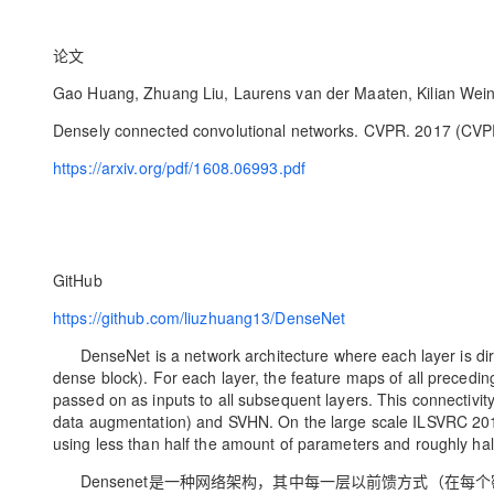
论文
Gao Huang, Zhuang Liu, Laurens van der Maaten, Kilian Wein
Densely connected convolutional networks. CVPR. 2017 (CV
https://arxiv.org/pdf/1608.06993.pdf
GitHub
https://github.com/liuzhuang13/DenseNet
DenseNet is a network architecture where each layer is direc
dense block). For each layer, the feature maps of all precedi
passed on as inputs to all subsequent layers. This connectivit
data augmentation) and SVHN. On the large scale ILSVRC 201
using less than half the amount of parameters and roughly ha
Densenet是一种网络架构，其中每一层以前馈方式（在每