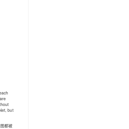
 each
 are
thout
et, but
素图都被