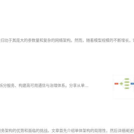
🌟蒋星熠Jaxonic，代码为舟的星际旅人。深耕微服务架构，擅以DDD拆分服务、构建高可用通信与治理体系。分享从单体到云原生的实战经验，探索技术演进的无限可能。