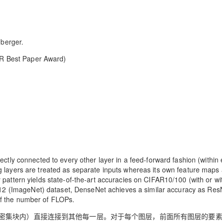
berger.
PR Best Paper Award)
tly connected to every other layer in a feed-forward fashion (within
ng layers are treated as separate inputs whereas its own feature maps
y pattern yields state-of-the-art accuracies on CIFAR10/100 (with or wi
2 (ImageNet) dataset, DenseNet achieves a similar accuracy as ResN
lf the number of FLOPs.
个密集块内）直接连接到其他每一层。对于每个图层，前面所有图层的要