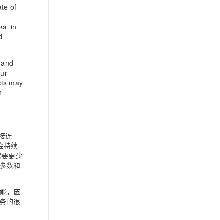
te-of-
ks in
d
, and
our
ets may
h
直接连
会持续
需要更少
参数和
功能，因
任务的很