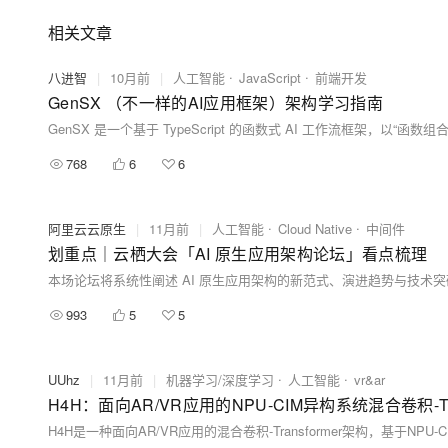
相关文章
八进智
|
10月前
|
人工智能
JavaScript
前端开发
GenSX （不一样的AI应用框架）架构学习指南
768
6
6
阿里云云原生
|
11月前
|
人工智能
Cloud Native
中间件
划重点｜云栖大会「AI 原生应用架构论坛」看点梳理
本场论坛将系统性阐述 AI 原生应用架构的新范式、演进趋势与技术
993
5
5
UUhz
|
11月前
|
机器学习/深度学习
人工智能
vr&ar
H4H：面向AR/VR应用的NPU-CIM异构系统混合卷积-T