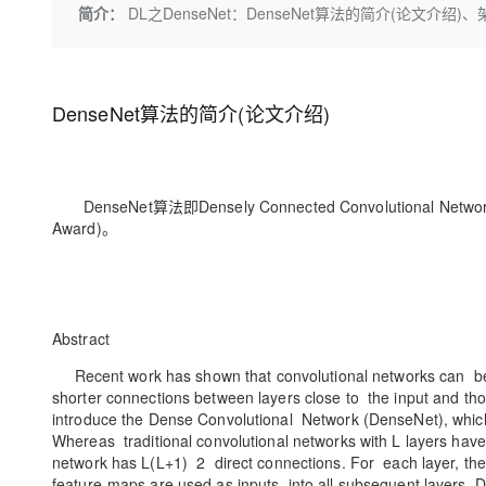
存储
天池大赛
Qwen3.7-Plus
简介：
DL之DenseNet：DenseNet算法的简介(论文
云解析DNS
解决方案免费试用 新老
电子合同
最高领取价值200元试用
能看、能想、能动手的多模
安全
网络与CDN
AI 算法大赛
畅捷通
大数据开发治理平台 Data
AI 产品 免费试用
网络
安全
云开发大赛
Qwen3-VL-Plus
Tableau 订阅
1亿+ 大模型 tokens 和 
DenseNet算法的简介(论文介绍)
可观测
入门学习赛
中间件
AI空中课堂在线直播课
云防火墙
140+云产品 免费试用
上云与迁云
云原生的云上边界网络安全
产品新客免费试用，最长1
数据库
生态解决方案
DenseNet算法即Densely Connected Convolutional 
大模型服务
企业出海
大模型ACA认证体验
大数据计算
Award)。
助力企业全员 AI 认知与能
行业生态解决方案
千问AI平台-Token Plan
政企业务
媒体服务
开发者生态解决方案
企业服务与云通信
千问AI平台-模型体验
AI 开发和 AI 应用解决
Abstract
在线体验全尺寸、多种模态
域名与网站
Recent work has shown that convolutional networks can be sub
Happy 系列大模型
shorter connections between layers close to the input and tho
终端用户计算
introduce the Dense Convolutional Network (DenseNet), which 
Whereas traditional convolutional networks with L layers h
Serverless
network has L(L+1) 2 direct connections. For each layer, the 
feature-maps are used as inputs into all subsequent layers. 
开发工具