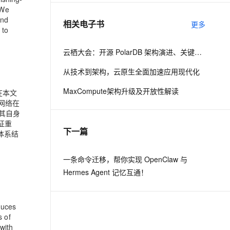
 We
and
相关电子书
更多
息提取
与 AI 智能体进行实时音视频通话
 to
从文本、图片、视频中提取结构化的属性信息
构建支持视频理解的 AI 音视频实时通话应用
云栖大会：开源 PolarDB 架构演进、关键技术与社区建设
t.diy 一步搞定创意建站
构建大模型应用的安全防护体系
从技术到架构，云原生全面加速应用现代化
通过自然语言交互简化开发流程,全栈开发支持
通过阿里云安全产品对 AI 应用进行安全防护
MaxCompute架构升级及开放性解读
在本文
网络在
，其自身
征重
下一篇
的体系结
一条命令迁移，帮你实现 OpenClaw 与
Hermes Agent 记忆互通！
duces
s of
 with