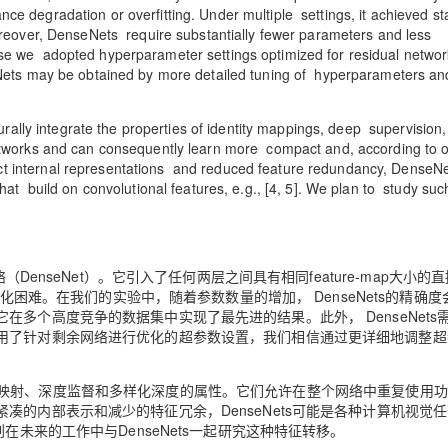
e degradation or overfitting. Under multiple settings, it achieved sta
oreover, DenseNets require substantially fewer parameters and less
se we adopted hyperparameter settings optimized for residual networ
seNets may be obtained by more detailed tuning of hyperparameters an
ally integrate the properties of identity mappings, deep supervision
networks and can consequently learn more compact and, according to 
t internal representations and reduced feature redundancy, DenseN
hat build on convolutional features, e.g., [4, 5]. We plan to study suc
seNet）。它引入了任何两层之间具有相同feature-map大小的
优化困难。在我们的实验中，随着参数数量的增加， DenseNets的精确度
多个高度竞争的数据集中实现了最先进的结果。此外， DenseNets
用了针对剩余网络进行优化的超参数设置，我们相信通过更详细地调整超
身份映射、深度监督和多样化深度的属性。它们允许在整个网络中重复使用
的内部表示和减少的特征冗余，DenseNets可能是各种计算机视觉
在未来的工作中与DenseNets一起研究这种特征转移。