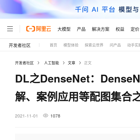
大模型
产品
解决方案
权益
定价
开发者社区
首页
模型体验
探索云世界
问产品
动手实
大模型
产品
解决方案
权益
定价
云市场
伙伴
服务
了解阿里云
精选产品
精选解决方案
普惠上云
产品定价
精选商城
成为销售伙伴
售前咨询
为什么选择阿里云
千问AI平台
开发者社区
人工智能
文章
正文
了解云产品的定价详情
大模型服务平台百炼
睿译宝，AI翻译排版一
普惠上云 官方力荐
分销伙伴
在线服务
网站建设
什么是云计算
大
DL之DenseNet：Den
大模型服务与应用平台
上传文档即自动完成翻译和
云服务器38元/年起，超
咨询伙伴
多端小程序
技术领先
云上成本管理
售后服务
轻量应用服务器
GLM-5.2：长任务时代
官方推荐返现计划
大模型
精选产品
精选解决方案
Salesforce 国际版订阅
稳定可靠
解、案例应用等配图集合
管理和优化成本
推荐新用户得奖励，单订单
销售伙伴合作计划
自助服务
友盟天域
安全合规
人工智能与机器学习
AI
文本生成
云数据库 RDS
Hermes Agent，打造
云工开物
无影生态合作计划
在线服务
观测云
分析师报告
自主进化，持久记忆，越用
高校专属算力普惠，学生认
计算
互联网应用开发
2021-11-01
1078
Qwen3.8-Max
HOT
Salesforce On Alibaba C
工单服务
Tuya 物联网平台阿里云
研究报告与白皮书
人工智能平台 PAI
快速拥有专属 OpenClaw
大模
Consulting Partner 合
大数据
容器
智能体时代全能旗舰模型
免费试用
短信专区
一站式AI开发、训练和推
蓝凌 OA
AI 大模型销售与服务生
现代化应用