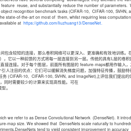
 feature reuse, and substantially reduce the number of parameters.
ve object recognition benchmark tasks (CIFAR-10, CIFAR-100, SVHN, 
AI 应用
10分钟微调：让0.6B模型媲美235B模
多模态数据信
 state-of-the-art on most of them, whilst requiring less computation
型
依托云原生高可用架构,实现Dify私有化部署
available at
https://github.com/liuzhuang13/DenseNet.
用1%尺寸在特定领域达到大模型90%以上效果
一个 AI 助手
超强辅助，Bol
即刻拥有 DeepSeek-R1 满血版
在企业官网、通讯软件中为客户提供 AI 客服
多种方案随心选，轻松解锁专属 DeepSeek
间包含较短的连接，那么卷积网络可以更深入、更准确和有效地训练。
et），它以一种前馈的方式将每一层连接到另一层。传统的具有L层的卷积
接连接。对于每个图层，前面所有图层的 feature-maps都用作输入
Nets有几个引人注目的优点：它们可以缓解消失梯度问题，加强特征传播，鼓励特
-10, CIFAR-100, SVHN, and ImageNet)上评估我们提出
改进，同时需要较少的计算来实现高性能。可在
模型。
h we refer to as Dense Convolutional Network (DenseNet). It intro
ture-map size. We showed that DenseNets scale naturally to hundred
experiments,DenseNets tend to yield consistent improvement in accuracy