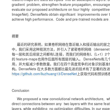
大模型解决方案
gradient problem, strengthen feature propagation, encourage
evaluate our proposed architecture on four highly competiti
迁移与运维管理
快速部署 Dify，高效搭建 
ImageNet). DenseNets obtain significant improvements over the
achieve high performance. Code and pre-trained models are 
专有云
10 分钟在聊天系统中增加
摘要
最近的研究表明，如果卷积网络在靠近输入和接近输出的层之
中，我们采用这种观测方法，并引入了紧密卷积网络（densen
每一层和其后续层之间都有L连接，而我们的网络有L（L+1）2个直
的 feature-maps也用作后面所有图层的输入。 Dense
用，并大幅减少参数数量。我们在四个高度竞争的对象识别基准任务 (CIFAR
构。DenseNets 在大多数方面都比最先进的技术有了显著的
https://github.com/liuzhuang13/DenseNet
上获取代码和预训练
Conclusion
We proposed a new convolutional network architecture, whic
direct connections between any two layers with the same fea
layers, while exhibiting no optimization difficulties. In our 