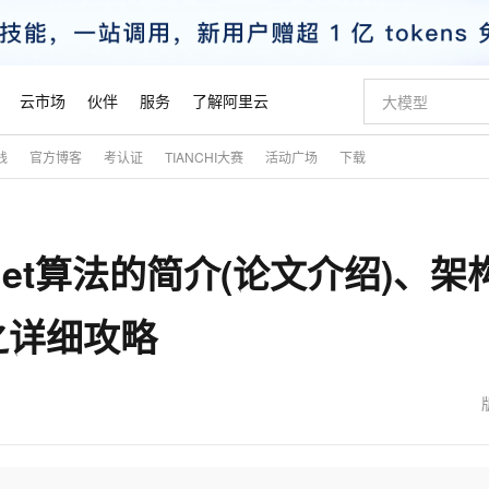
云市场
伙伴
服务
了解阿里云
践
官方博客
考认证
TIANCHI大赛
活动广场
下载
AI 特惠
数据与 API
成为产品伙伴
企业增值服务
最佳实践
价格计算器
AI 场景体
基础软件
产品伙伴合
阿里云认证
市场活动
配置报价
大模型
自助选配和估算价格
步到位
智启 AI 普惠权益
产品生态集成认证中心
企业支持计划
云上春晚
域名与网站
Qwen Audio：打造专属 AI 语音助手
千问官方 MaaS 平台，为开发者和 Agent 而生，新用户赠送 1 亿 + tokens 额度
一句话生成原生
AI Coding
阿里云Maa
2026 阿里云
云服务器 E
为企业打
数据集
Windows
大模型认证
模型
NEW
NEW
seNet算法的简介(论文介绍)、架
格式还原
值低价云产品抢先购
至高享 1亿+免费 tokens，加速 Al 应用落地
提供智能易用的域名与建站服务
Qwen-Audio-3.0-Realtime 端到端实时语音角色扮演
输入一句话想法,
智能编程，一键
安全可靠、
产品生态伙伴
专家技术服务
云上奥运之旅
弹性计算合作
阿里云中企出
手机三要素
宝塔 Linux
全部认证
价格优势
开源旗舰模型
即刻拥有 DeepSeek-V4-Pro
阿里云 OPC 创新助力计划
千问大模型
一键部署幻兽
AI 电商营销
对象存储 O
大模型
产品生态伙伴工作台
企业增值服务台
云栖战略参考
云存储合作计
云栖大会
身份实名认证
CentOS
训练营
之详细攻略
推动算力普惠，释放技术红利
最高返9万
真正可用的 1M 上下文,一次完成代码全链路开发
快速构建应用程序和网站，即刻迈出上云第一步
轻松解锁专属 DeepSeek-V4-Pro
至高百万元 Token 补贴，加速一人公司成长
多元化、高性能、安全可靠的大模型服务
一键购买专属
从图文生成到
云上的中国
数据库合作计
活动全景
短信
Docker
图片和
自进化智能体
5 分钟轻松部署专属 QwenPaw
Token Plan 模型订阅计划
数字证书管理服务（原SSL证书）
高效搭建 AI
AI 广告创作
无影云电脑
企业成长
NEW
HOT
信息公告
看见新力量
云网络合作计
OCR 文字识别
JAVA
越聪明
证享300元代金券
全托管，含MySQL、PostgreSQL、SQL Server、MariaDB多引擎
Qwen3.8-Max 首发尝鲜，限时加量 10 倍，夜间低至2折
实现全站HTTPS，呈现可信的WEB访问
从聊天伙伴进化为能主动干活的本地数字员工
图文、视频一
随时随地安
魔搭 Mode
Kimi-K3
HappyHors
NEW
loud
服务实践
官网公告
金融模力时刻
Salesforce O
版
发票查验
全能环境
Claude Code + GStack 打造工程团队
千问办公，限时限量积分加倍
Qoder
低代码高效构
AI 建站
短信服务
型
NEW
作计划
Kimi 最新旗舰模型，长程编程与推理利器
让文字生成流
计划
创新中心
魔搭 ModelSc
健康状态
理服务
让AI从“聊天伙伴”进化为能干活的“数字员工”
安装技能 GStack，拥有专属 AI 工程团队
你的AI工作搭子，覆盖日常办公高频场景
面向真实软件的智能体编程平台
0 代码专业建
客户案例
天气预报查询
操作系统
态合作计划