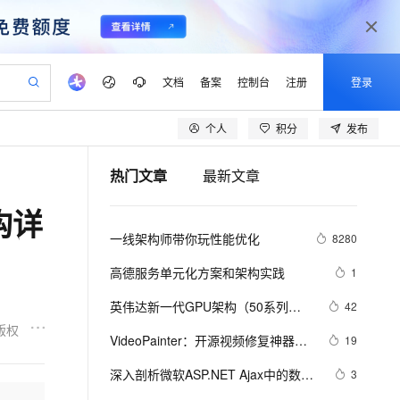
文档
备案
控制台
注册
登录
个人
积分
发布
验
作计划
器
AI 活动
专业服务
服务伙伴合作计划
开发者社区
加入我们
产品动态
服务平台百炼
阿里云 OPC 创新助力计划
热门文章
最新文章
一站式生成采购清单，支持单品或批量购买
可编辑精美 PPT 文稿
S产品伙伴计划（繁花）
峰会
CS
造的大模型服务与应用开发平台
Agency Agents：拥有专属领域专家
AI 生产力先锋
Al MaaS 服务伙伴赋能合作
域名
博文
Careers
至高可申请百万元
Qwen3.8-Max 模型上线
构详
 轻松生成专业的 PPT
开启高性价比 AI 编程新体验
弹性可伸缩的云计算服务
先锋实践拓展 AI 生产力的边界
多领域专家智能体,一键组建 AI 虚拟交付团队
Token 补贴，五大权
计划
海大会
伙伴信用分合作计划
商标
问答
社会招聘
一线架构师带你玩性能优化
8280
益加速 OPC 成功
帕鲁游戏服务器
SS
HappyHorse 打造一站式影视创作平台
飞天发布时刻
HOT
Open Search 向量检索版支
划
备案
电子书
校园招聘
联机服务器，轻松开启游戏
视频创作，一键激活电商全链路生产力
稳定、安全、高性价比、高性能的云存储服务
所见，即是所愿
持视频检索 Pipeline 功能
可视化编排打通从文字构思到成片全链路闭环
更多支持
高德服务单元化方案和架构实践
1
划
公司注册
镜像站
视频生成
语音识别与合成
 智能体与工作流应用
漫剧工坊：一站式动画创作平台
AI 实训营
应用身份服务 (IDaaS)
英伟达新一代GPU架构（50系列显
42
合作伙伴培训与认证
划
上云迁移
站生成，高效打造优质广告素材
全接入的云上超级电脑
通过阿里云百炼高效搭建AI应用,助力高效开发
快速生产连贯的高质量长漫剧
从基础到进阶，Agent 创客手把手教你
OpenClaw 管理能力上线
卡）PyTorch兼容性解决方案
版权
lScope
我要反馈
e-1.1-T2V
Qwen3-TTS-Flash
VideoPainter：开源视频修复神器！
19
查询合作伙伴
n Alibaba Cloud ISV 合作
代维服务
建企业门户网站
10 分钟搭建微信、支付宝小程序
MaxCompute MaxFrame 提
双分支架构一键修复，对象身份永久
畅细腻的高质量视频
离线语音合成大模型，多语言方言自适应，低延迟高稳定
创新加速
深入剖析微软ASP.NET Ajax中的数据
ope
登录合作伙伴管理后台
3
我要建议
站，无忧落地极速上线
以可视化方式快速构建移动和 PC 门户网站
国内短信简单易用，安全可靠，秒级触达，全球覆盖200+国家和地区。
高效部署网站，快速应用到小程序
供自动弹性内存功能
在线
绑定架构上篇之二