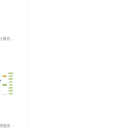
大型语言模型（LLM）在自然语言处理领域的突破性进展，很大程度上归功于其庞大的参数量和复杂的网络架构。然而，随着模型规模的不断增长，计算资源消耗、推理延迟和部署成本等问题日益凸显。如何在保持模型性能的同时，优化模型架构以提高效率，成为2025年大模型研究的核心方向之一。神经架构搜索（Neural Architecture Search, NAS）作为一种自动化的网络设计方法，正在为这一挑战提供创新性解决方案。本文将深入探讨NAS技术如何应用于LLM的架构优化，特别是在层数与维度调整方面的最新进展，并通过代码实现展示简单的NAS实验。
本文旨在探讨后端服务从单体架构向微服务架构转型的过程，分析微服务架构的优势和面临的挑战。文章首先介绍单体架构的局限性，然后详细阐述微服务架构的核心概念及其在现代软件开发中的应用。通过对比两种架构，指出微服务化转型的必要性和实施策略。最后，讨论了微服务架构实施过程中可能遇到的问题及解决方案。