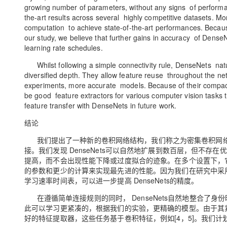
growing number of parameters, without any signs of performanc
the-art results across several highly competitive datasets. M
computation to achieve state-of-the-art performances. Becau
our study, we believe that further gains in accuracy of Den
learning rate schedules.
Whilst following a simple connectivity rule, DenseNets natur
diversified depth. They allow feature reuse throughout the 
experiments, more accurate models. Because of their compac
be good feature extractors for various computer vision tasks t
feature transfer with DenseNets in future work.
结论
我们提出了一种新的卷积网络结构，我们称之为密集卷积网络（Den
接。我们发现 DenseNets可以自然地扩展到数百层，但不存在
提高，而不会出现性能下降或过度拟合的迹象。在多个设置下，它在
的参数和更少的计算来实现最先进的性能。因为我们在研究中采
学习速率时间表，可以进一步提高 DenseNets的精度。
在遵循简单连接规则的同时， DenseNets自然地整合了
此可以学习更紧凑的，根据我们的实验，更精确的模型。由于其紧凑
好的特征提取器，这些任务基于卷积特征，例如[4，5]。我们计划